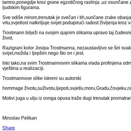
tamno,ponegdje kroz grane egzotičnog raslinja ,uz osunčane zi
ljudskim figurama.
Sve odiše mirom,trenutak je svečan i tih,sunčane zrake obasja
vrtu,svjetlost natkriljuje svijet podupirući radost življenja kro
Trostmann bilježi na svojim sjajnim slikama upravo taj čudesni
život.
Razigrani kolor Josipa Trostmanna, nezaustavljivo se širi sva
svijet,možda i ljepšim nego što on i jest.
Isto tako,na svim Trostmannovim slikama vlada profinjena odm
vještina u realizaciji.
Trostmannove slike iskreni su autorski
hommage životu,suživotu,ljepoti,svjetlu,moru,Gradu,čovjeku,rad
Motivi juga u ulju iz ovoga opusa traže dugi trenutak promatran
Miroslav Pelikan
Share