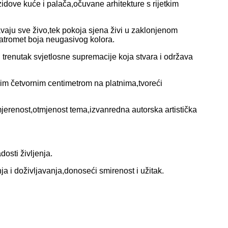
dove kuće i palača,očuvane arhitekture s rijetkim
vaju sve živo,tek pokoja sjena živi u zaklonjenom
z vatromet boja neugasivog kolora.
 trenutak svjetlosne supremacije koja stvara i održava
kim četvornim centimetrom na platnima,tvoreći
jerenost,otmjenost tema,izvanredna autorska artistička
osti življenja.
ja i doživljavanja,donoseći smirenost i užitak.