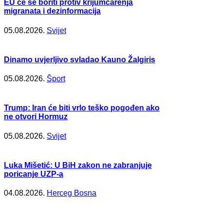
EU će se boriti protiv krijumčarenja
migranata i dezinformacija
05.08.2026.
Svijet
Dinamo uvjerljivo svladao Kauno Žalgiris
05.08.2026.
Šport
Trump: Iran će biti vrlo teško pogođen ako
ne otvori Hormuz
05.08.2026.
Svijet
Luka Mišetić: U BiH zakon ne zabranjuje
poricanje UZP-a
04.08.2026.
Herceg Bosna