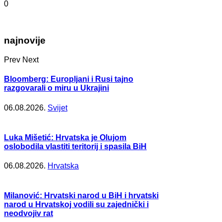
0
najnovije
Prev
Next
Bloomberg: Europljani i Rusi tajno
razgovarali o miru u Ukrajini
06.08.2026.
Svijet
Luka Mišetić: Hrvatska je Olujom
oslobodila vlastiti teritorij i spasila BiH
06.08.2026.
Hrvatska
Milanović: Hrvatski narod u BiH i hrvatski
narod u Hrvatskoj vodili su zajednički i
neodvojiv rat