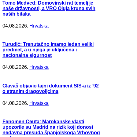
Tomo Medved: Domovinski rat temelj je
naše državnosti, a VRO Oluja kruna svih
naših bitaka
04.08.2026.
Hrvatska
Turudić: Trenutačno imamo jedan veliki
predmet, a u njega je uključena i
nacionalna sigurnost
04.08.2026.
Hrvatska
Glavaš objavio tajni dokument SIS-a iz ’92
o stranim dragovoljcima
04.08.2026.
Hrvatska
Fenomen Ceuta: Marokanske vlasti
upozorile su Madrid na rizik koji donosi
nedavna presuda španjolskoga Vrhovnog