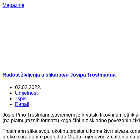
Magazine
Radost življenja u slikarstvu Josipa Trostmanna
02.02.2022.
Umjetnost
Ispis
E-mail
Josip Pino Trostmann,suvremeni je hrvatski likovni umjetnik,
(na platnu,raznih formata),koga čini niz skladno povezanih cik
Trostmann slika svoju okolinu,prostor u kome živi i stvara,kori
preko mora dopire pogled,do Grada i njegovog zrcaljenja na površ