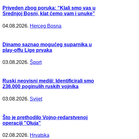
Priveden zbog poruka: “Klali smo vas u
Srednjoj Bosni, klat ćemo vam i unuke”
04.08.2026.
Herceg Bosna
Dinamo saznao mogućeg suparnika u
play-offu Lige prvaka
03.08.2026.
Šport
Ruski neovisni mediji: Identificirali smo
236.000 poginulih ruskih vojnika
03.08.2026.
Svijet
Što je prethodilo Vojno-redarstvenoj
operaciji "Oluja"
02.08.2026.
Hrvatska