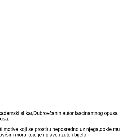
akademski slikar,Dubrovčanin,autor fascinantnog opusa
lusa.
sti motive koji se prostiru neposredno uz njega,dokle mu
ini mora,koje je i plavo i žuto i bijelo i