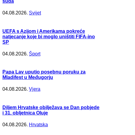
suda
04.08.2026.
Svijet
UEFA s Azijom i Amerikama pokreće
natjecanje koje bi moglo uništiti FIFA-ino
SP
04.08.2026.
Šport
Papa Lav uputio posebnu poruku za
Mladifest u Međugorju
04.08.2026.
Vjera
Diljem Hrvatske obilježava se Dan pobjede
i 31. obljetnica Oluje
04.08.2026.
Hrvatska