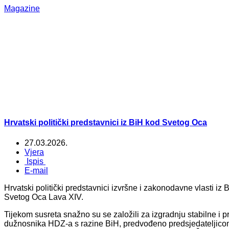
Magazine
Hrvatski politički predstavnici iz BiH kod Svetog Oca
27.03.2026.
Vjera
Ispis
E-mail
Hrvatski politički predstavnici izvršne i zakonodavne vlasti iz
Svetog Oca Lava XIV.
Tijekom susreta snažno su se založili za izgradnju stabilne i p
dužnosnika HDZ-a s razine BiH, predvođeno predsjedateljicom