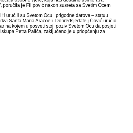
, poručila je Filipović nakon susreta sa Svetim Ocem.
 BiH uručili su Svetom Ocu i prigodne darove – statuu
crkvi Santa Maria Aracoeli. Dopredsjedatelj Čović uručio
ar na kojem u posveti stoji poziv Svetom Ocu da posjeti
skupa Petra Palića, zaključeno je u priopćenju za