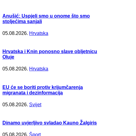
Anušić: Uspjeli smo u onome što smo
stoljećima sanjali
05.08.2026.
Hrvatska
Hrvatska i Knin ponosno slave obljetnicu
Oluje
05.08.2026.
Hrvatska
EU će se boriti protiv krijumčarenja
migranata i dezinformacija
05.08.2026.
Svijet
Dinamo uvjerljivo svladao Kauno Žalgiris
05.08.2026.
Šport