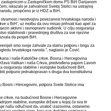
 zastupnicom u Zastupničkom domu PS BiH Darijanom
em, iskazalo je zahvalnost Svetoj Stolici na ustrajnoj
narodu, priopćeno je iz HDZ-a BiH.
tvarnost i neodvojivu povezanost hrvatskoga naroda i
kve u BiH’, uz molbu da ovu misao prihvati kao apel za
njezin aktivni i ravnopravni sudionik. U cilju osiguranja
tvo stabilnosti i pravednijeg društva za sve njezine
ozvala da posjeti BiH.
enijeli smo svoje zahvale za stalnu potporu i brigu za
 pogledu hrvatskoga naroda ”, naglasio je Čović.
atikana i naše Katoličke crkve. Bosna i Hercegovina
u Država Vatikan i naša Crkva, predvođena papom Lavom
na osiguranju stabilne i europske budućnosti BiH,
 biti potpuno jednakopravan s druga dva konstitutivna
 u Bosni i Hercegovini, potpora Svete Stolice ima
ke crkve, na budućnost Bosne i Hercegovine
dnjom stabilne, europske države u kojoj će sva tri
uje našu odlučnost da, unatoč izazovima, ostanemo
 osjećaja osobne vjere, koja nas dodatno usmjerava