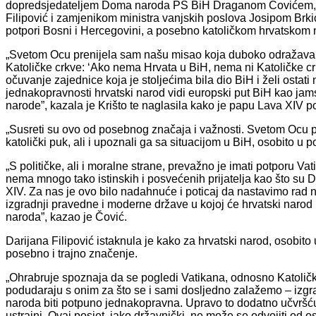
dopredsjedateljem Doma naroda PS BiH Draganom Čovićem,
Filipović i zamjenikom ministra vanjskih poslova Josipom Brkić
potpori Bosni i Hercegovini, a posebno katoličkom hrvatskom 
„Svetom Ocu prenijela sam našu misao koja duboko odražava s
Katoličke crkve: ‘Ako nema Hrvata u BiH, nema ni Katoličke cr
očuvanje zajednice koja je stoljećima bila dio BiH i želi ostati 
jednakopravnosti hrvatski narod vidi europski put BiH kao jams
narode”, kazala je Krišto te naglasila kako je papu Lava XIV p
„Susreti su ovo od posebnog značaja i važnosti. Svetom Ocu pr
katolički puk, ali i upoznali ga sa situacijom u BiH, osobito u
„S političke, ali i moralne strane, prevažno je imati potporu V
nema mnogo tako istinskih i posvećenih prijatelja kao što s
XIV. Za nas je ovo bilo nadahnuće i poticaj da nastavimo rad 
izgradnji pravedne i moderne države u kojoj će hrvatski narod
naroda”, kazao je Čović.
Darijana Filipović istaknula je kako za hrvatski narod, osobito
posebno i trajno značenje.
„Ohrabruje spoznaja da se pogledi Vatikana, odnosno Katolič
podudaraju s onim za što se i sami dosljedno zalažemo – izgra
naroda biti potpuno jednakopravna. Upravo to dodatno učvršć
ustrajni. Ovaj posjet, iako državnički, ne može se odvojiti od