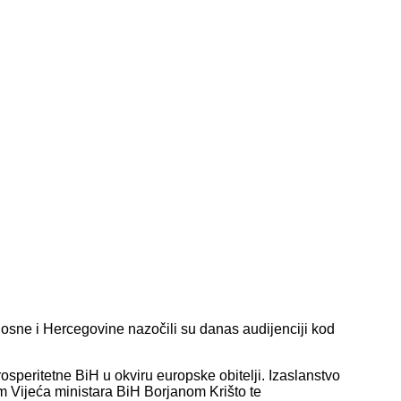
 Bosne i Hercegovine nazočili su danas audijenciji kod
rosperitetne BiH u okviru europske obitelji. Izaslanstvo
 Vijeća ministara BiH Borjanom Krišto te