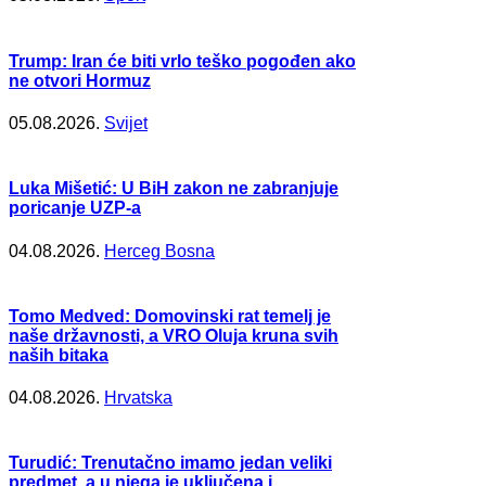
Trump: Iran će biti vrlo teško pogođen ako
ne otvori Hormuz
05.08.2026.
Svijet
Luka Mišetić: U BiH zakon ne zabranjuje
poricanje UZP-a
04.08.2026.
Herceg Bosna
Tomo Medved: Domovinski rat temelj je
naše državnosti, a VRO Oluja kruna svih
naših bitaka
04.08.2026.
Hrvatska
Turudić: Trenutačno imamo jedan veliki
predmet, a u njega je uključena i