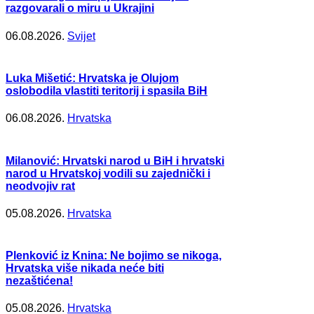
razgovarali o miru u Ukrajini
06.08.2026.
Svijet
Luka Mišetić: Hrvatska je Olujom
oslobodila vlastiti teritorij i spasila BiH
06.08.2026.
Hrvatska
Milanović: Hrvatski narod u BiH i hrvatski
narod u Hrvatskoj vodili su zajednički i
neodvojiv rat
05.08.2026.
Hrvatska
Plenković iz Knina: Ne bojimo se nikoga,
Hrvatska više nikada neće biti
nezaštićena!
05.08.2026.
Hrvatska