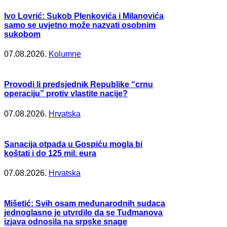
Ivo Lovrić: Sukob Plenkovića i Milanovića
samo se uvjetno može nazvati osobnim
sukobom
07.08.2026.
Kolumne
Provodi li predsjednik Republike “crnu
operaciju” protiv vlastite nacije?
07.08.2026.
Hrvatska
Sanacija otpada u Gospiću mogla bi
koštati i do 125 mil. eura
07.08.2026.
Hrvatska
Mišetić: Svih osam međunarodnih sudaca
jednoglasno je utvrdilo da se Tuđmanova
izjava odnosila na srpske snage