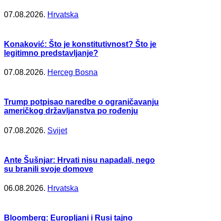
07.08.2026.
Hrvatska
Konaković: Što je konstitutivnost? Što je
legitimno predstavljanje?
07.08.2026.
Herceg Bosna
Trump potpisao naredbe o ograničavanju
američkog državljanstva po rođenju
07.08.2026.
Svijet
Ante Šušnjar: Hrvati nisu napadali, nego
su branili svoje domove
06.08.2026.
Hrvatska
Bloomberg: Europljani i Rusi tajno