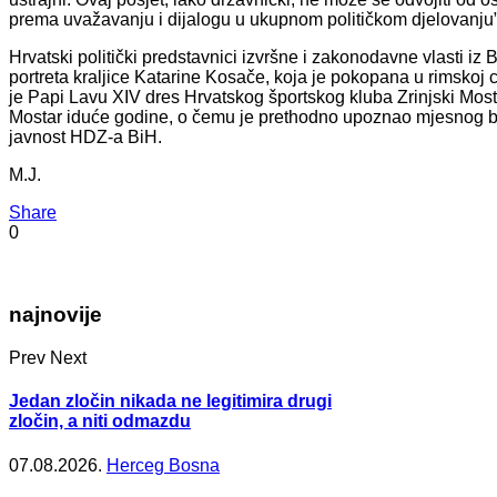
prema uvažavanju i dijalogu u ukupnom političkom djelovanju”
Hrvatski politički predstavnici izvršne i zakonodavne vlasti iz
portreta kraljice Katarine Kosače, koja je pokopana u rimskoj 
je Papi Lavu XIV dres Hrvatskog športskog kluba Zrinjski Most
Mostar iduće godine, o čemu je prethodno upoznao mjesnog bi
javnost HDZ-a BiH.
M.J.
Share
0
najnovije
Prev
Next
Jedan zločin nikada ne legitimira drugi
zločin, a niti odmazdu
07.08.2026.
Herceg Bosna