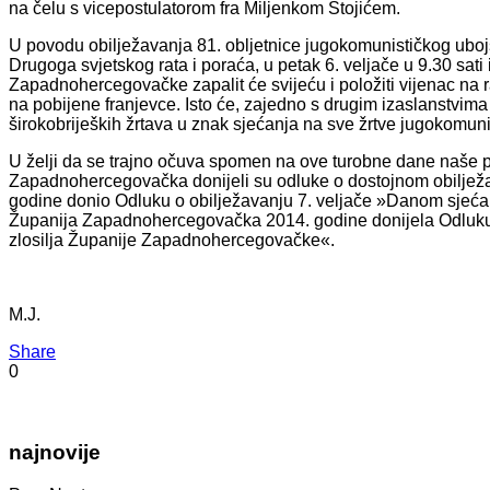
na čelu s vicepostulatorom fra Miljenkom Stojićem.
U povodu obilježavanja 81. obljetnice jugokomunističkog uboj
Drugoga svjetskog rata i poraća, u petak 6. veljače u 9.30 sat
Zapadnohercegovačke zapalit će svijeću i položiti vijenac na
na pobijene franjevce. Isto će, zajedno s drugim izaslanstvima 
širokobrijeških žrtava u znak sjećanja na sve žrtve jugokomunis
U želji da se trajno očuva spomen na ove turobne dane naše pov
Zapadnohercegovačka donijeli su odluke o dostojnom obilježav
godine donio Odluku o obilježavanju 7. veljače »Danom sjećan
Županija Zapadnohercegovačka 2014. godine donijela Odluku
zlosilja Županije Zapadnohercegovačke«.
M.J.
Share
0
najnovije