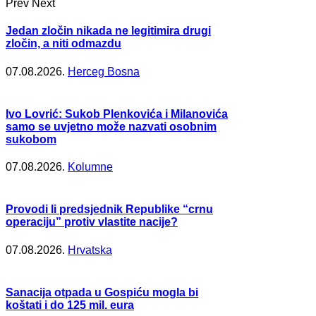
Prev
Next
Jedan zločin nikada ne legitimira drugi
zločin, a niti odmazdu
07.08.2026.
Herceg Bosna
Ivo Lovrić: Sukob Plenkovića i Milanovića
samo se uvjetno može nazvati osobnim
sukobom
07.08.2026.
Kolumne
Provodi li predsjednik Republike “crnu
operaciju” protiv vlastite nacije?
07.08.2026.
Hrvatska
Sanacija otpada u Gospiću mogla bi
koštati i do 125 mil. eura