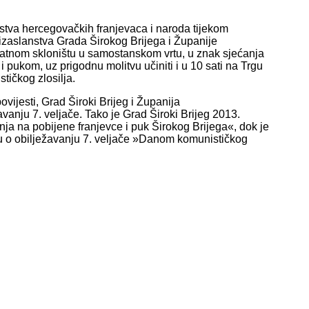
stva hercegovačkih franjevaca i naroda tijekom
i izaslanstva Grada Širokog Brijega i Županije
 ratnom skloništu u samostanskom vrtu, u znak sjećanja
i pukom, uz prigodnu molitvu učiniti i u 10 sati na Trgu
tičkog zlosilja.
ijesti, Grad Široki Brijeg i Županija
anju 7. veljače. Tako je Grad Široki Brijeg 2013.
ja na pobijene franjevce i puk Širokog Brijega«, dok je
 o obilježavanju 7. veljače »Danom komunističkog