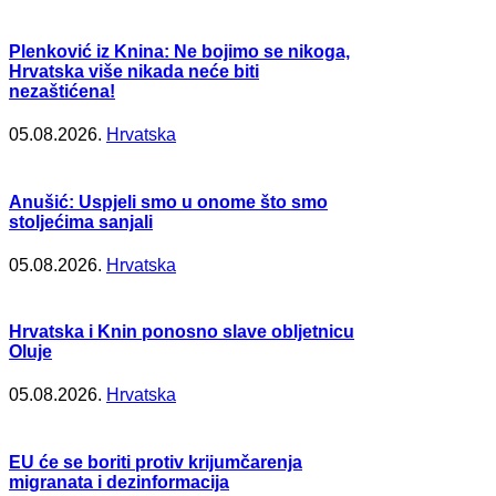
Plenković iz Knina: Ne bojimo se nikoga,
Hrvatska više nikada neće biti
nezaštićena!
05.08.2026.
Hrvatska
Anušić: Uspjeli smo u onome što smo
stoljećima sanjali
05.08.2026.
Hrvatska
Hrvatska i Knin ponosno slave obljetnicu
Oluje
05.08.2026.
Hrvatska
EU će se boriti protiv krijumčarenja
migranata i dezinformacija