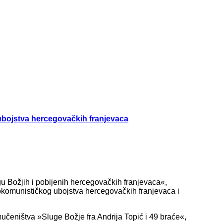
ubojstva hercegovačkih franjevaca
u Božjih i pobijenih hercegovačkih franjevaca«,
okomunističkog ubojstva hercegovačkih franjevaca i
učeništva »Sluge Božje fra Andrija Topić i 49 braće«,