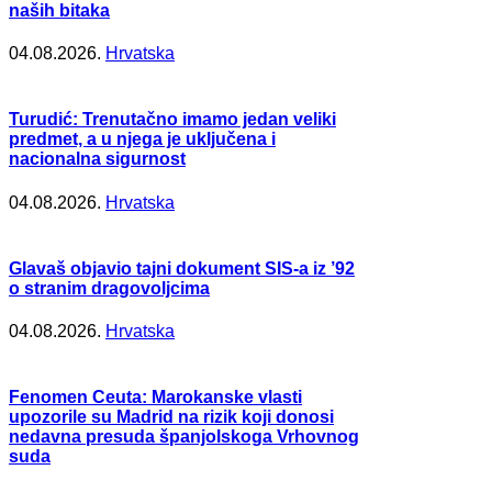
naših bitaka
04.08.2026.
Hrvatska
Turudić: Trenutačno imamo jedan veliki
predmet, a u njega je uključena i
nacionalna sigurnost
04.08.2026.
Hrvatska
Glavaš objavio tajni dokument SIS-a iz ’92
o stranim dragovoljcima
04.08.2026.
Hrvatska
Fenomen Ceuta: Marokanske vlasti
upozorile su Madrid na rizik koji donosi
nedavna presuda španjolskoga Vrhovnog
suda