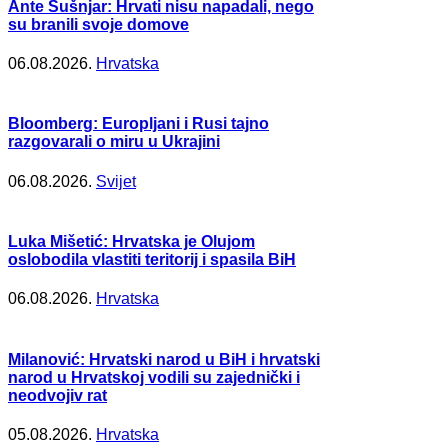
Ante Šušnjar: Hrvati nisu napadali, nego
su branili svoje domove
06.08.2026.
Hrvatska
Bloomberg: Europljani i Rusi tajno
razgovarali o miru u Ukrajini
06.08.2026.
Svijet
Luka Mišetić: Hrvatska je Olujom
oslobodila vlastiti teritorij i spasila BiH
06.08.2026.
Hrvatska
Milanović: Hrvatski narod u BiH i hrvatski
narod u Hrvatskoj vodili su zajednički i
neodvojiv rat
05.08.2026.
Hrvatska