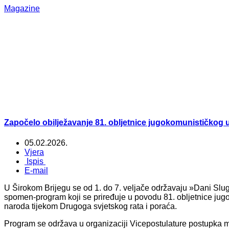
Magazine
Započelo obilježavanje 81. obljetnice jugokomunističkog 
05.02.2026.
Vjera
Ispis
E-mail
U Širokom Brijegu se od 1. do 7. veljače održavaju »Dani Slug
spomen-program koji se priređuje u povodu 81. obljetnice jug
naroda tijekom Drugoga svjetskog rata i poraća.
Program se održava u organizaciji Vicepostulature postupka m