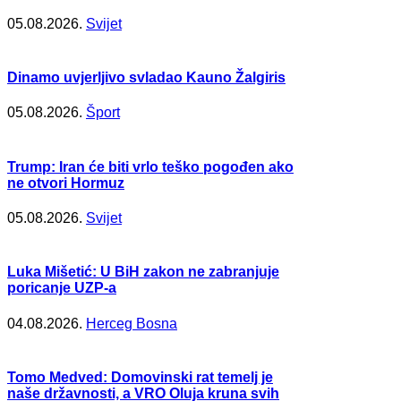
05.08.2026.
Svijet
Dinamo uvjerljivo svladao Kauno Žalgiris
05.08.2026.
Šport
Trump: Iran će biti vrlo teško pogođen ako
ne otvori Hormuz
05.08.2026.
Svijet
Luka Mišetić: U BiH zakon ne zabranjuje
poricanje UZP-a
04.08.2026.
Herceg Bosna
Tomo Medved: Domovinski rat temelj je
naše državnosti, a VRO Oluja kruna svih