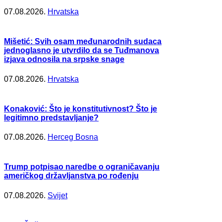
07.08.2026.
Hrvatska
Mišetić: Svih osam međunarodnih sudaca
jednoglasno je utvrdilo da se Tuđmanova
izjava odnosila na srpske snage
07.08.2026.
Hrvatska
Konaković: Što je konstitutivnost? Što je
legitimno predstavljanje?
07.08.2026.
Herceg Bosna
Trump potpisao naredbe o ograničavanju
američkog državljanstva po rođenju
07.08.2026.
Svijet