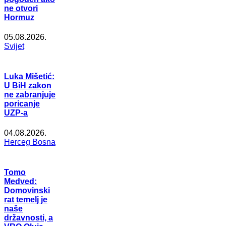
ne otvori
Hormuz
05.08.2026.
Svijet
Luka Mišetić:
U BiH zakon
ne zabranjuje
poricanje
UZP-a
04.08.2026.
Herceg Bosna
Tomo
Medved:
Domovinski
rat temelj je
naše
državnosti, a