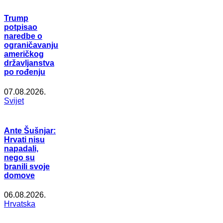
Trump
potpisao
naredbe o
ograničavanju
američkog
državljanstva
po rođenju
07.08.2026.
Svijet
Ante Šušnjar:
Hrvati nisu
napadali,
nego su
branili svoje
domove
06.08.2026.
Hrvatska