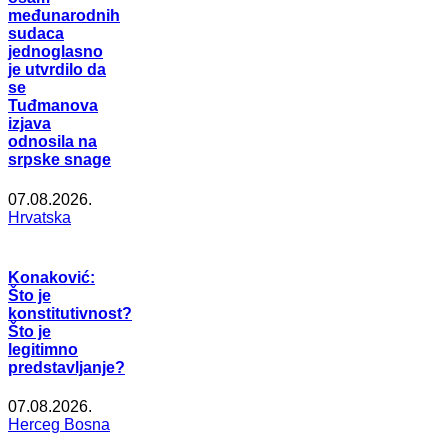
međunarodnih
sudaca
jednoglasno
je utvrdilo da
se
Tuđmanova
izjava
odnosila na
srpske snage
07.08.2026.
Hrvatska
Konaković:
Što je
konstitutivnost?
Što je
legitimno
predstavljanje?
07.08.2026.
Herceg Bosna