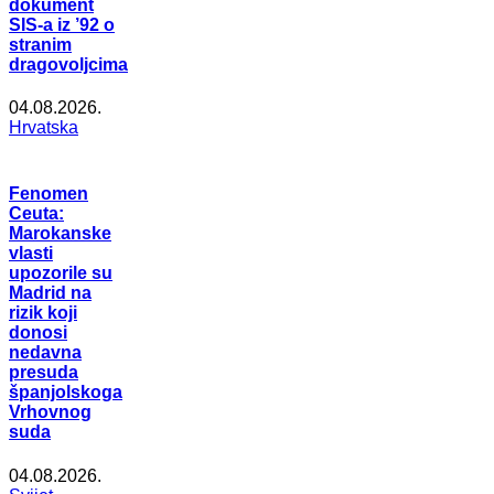
dokument
SIS-a iz ’92 o
stranim
dragovoljcima
04.08.2026.
Hrvatska
Fenomen
Ceuta:
Marokanske
vlasti
upozorile su
Madrid na
rizik koji
donosi
nedavna
presuda
španjolskoga
Vrhovnog
suda
04.08.2026.