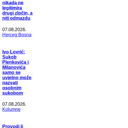
nikada ne
legitimira
drugi zločin, a
niti odmazdu
07.08.2026.
Herceg Bosna
Ivo Lovrić:
Sukob
Plenkovića i
Milanovića
samo se
uvjetno može
nazvati
osobnim
sukobom
07.08.2026.
Kolumne
Provodi li