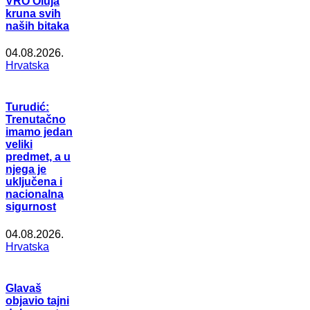
VRO Oluja
kruna svih
naših bitaka
04.08.2026.
Hrvatska
Turudić:
Trenutačno
imamo jedan
veliki
predmet, a u
njega je
uključena i
nacionalna
sigurnost
04.08.2026.
Hrvatska
Glavaš
objavio tajni