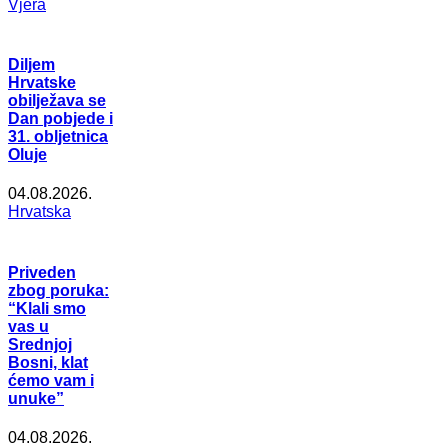
Vjera
Diljem
Hrvatske
obilježava se
Dan pobjede i
31. obljetnica
Oluje
04.08.2026.
Hrvatska
Priveden
zbog poruka:
“Klali smo
vas u
Srednjoj
Bosni, klat
ćemo vam i
unuke”
04.08.2026.