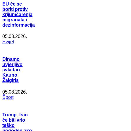
EU će se
boriti protiv
krijumčarenja
migranata i
dezinformacija
05.08.2026.
Svijet
Dinamo
uvjerljivo
svladao
Kauno
Žalgiris
05.08.2026.
Šport
Trump: Iran
će biti vrlo
teško
pogođen ako