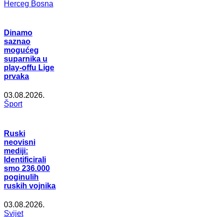
Herceg Bosna
Dinamo
saznao
mogućeg
suparnika u
play-offu Lige
prvaka
03.08.2026.
Šport
Ruski
neovisni
mediji:
Identificirali
smo 236.000
poginulih
ruskih vojnika
03.08.2026.
Svijet