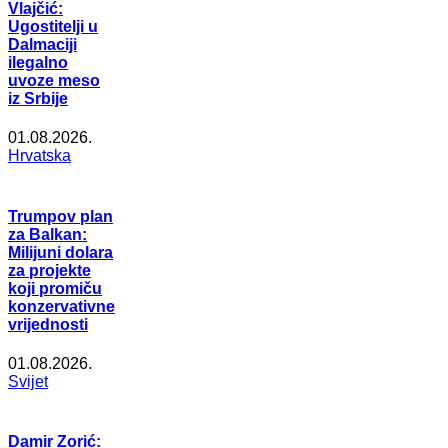
Vlajčić:
Ugostitelji u
Dalmaciji
ilegalno
uvoze meso
iz Srbije
01.08.2026.
Hrvatska
Trumpov plan
za Balkan:
Milijuni dolara
za projekte
koji promiču
konzervativne
vrijednosti
01.08.2026.
Svijet
Damir Zorić: