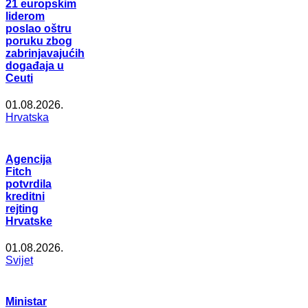
21 europskim
liderom
poslao oštru
poruku zbog
zabrinjavajućih
događaja u
Ceuti
01.08.2026.
Hrvatska
Agencija
Fitch
potvrdila
kreditni
rejting
Hrvatske
01.08.2026.
Svijet
Ministar