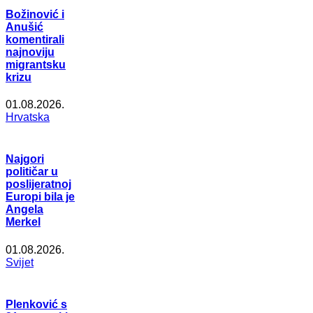
Božinović i
Anušić
komentirali
najnoviju
migrantsku
krizu
01.08.2026.
Hrvatska
Najgori
političar u
poslijeratnoj
Europi bila je
Angela
Merkel
01.08.2026.
Svijet
Plenković s