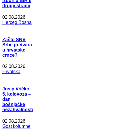
Izbori u BiH s
druge strane
02.08.2026.
Herceg Bosna
Zašto SNV
Srbe pretvara
u hrvatske
crnce?
02.08.2026.
Hrvatska
Josip Vričko:
5. kolovoza –
dan
bošnjačke
nezahvalnosti
02.08.2026.
Gost kolumne