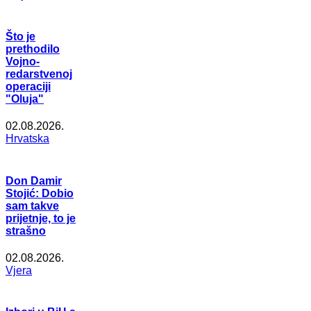
Što je
prethodilo
Vojno-
redarstvenoj
operaciji
"Oluja"
02.08.2026.
Hrvatska
Don Damir
Stojić: Dobio
sam takve
prijetnje, to je
strašno
02.08.2026.
Vjera