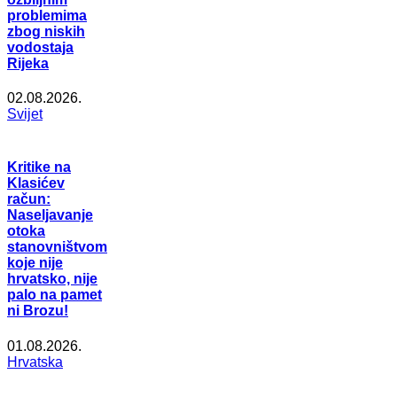
problemima
zbog niskih
vodostaja
Rijeka
02.08.2026.
Svijet
Kritike na
Klasićev
račun:
Naseljavanje
otoka
stanovništvom
koje nije
hrvatsko, nije
palo na pamet
ni Brozu!
01.08.2026.
Hrvatska