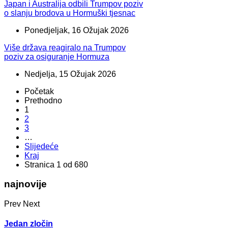
Japan i Australija odbili Trumpov poziv
o slanju brodova u Hormuški tjesnac
Ponedjeljak, 16 Ožujak 2026
Više država reagiralo na Trumpov
poziv za osiguranje Hormuza
Nedjelja, 15 Ožujak 2026
Početak
Prethodno
1
2
3
…
Slijedeće
Kraj
Stranica 1 od 680
najnovije
Prev
Next
Jedan zločin