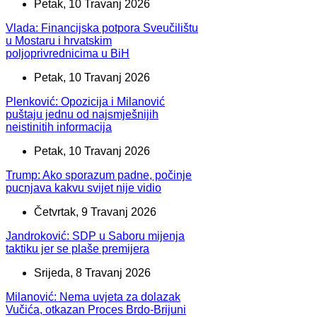
Petak, 10 Travanj 2026
Vlada: Financijska potpora Sveučilištu
u Mostaru i hrvatskim
poljoprivrednicima u BiH
Petak, 10 Travanj 2026
Plenković: Opozicija i Milanović
puštaju jednu od najsmješnijih
neistinitih informacija
Petak, 10 Travanj 2026
Trump: Ako sporazum padne, počinje
pucnjava kakvu svijet nije vidio
Četvrtak, 9 Travanj 2026
Jandroković: SDP u Saboru mijenja
taktiku jer se plaše premijera
Srijeda, 8 Travanj 2026
Milanović: Nema uvjeta za dolazak
Vučića, otkazan Proces Brdo-Brijuni