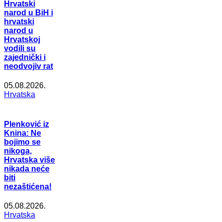
Hrvatski
narod u BiH i
hrvatski
narod u
Hrvatskoj
vodili su
zajednički i
neodvojiv rat
05.08.2026.
Hrvatska
Plenković iz
Knina: Ne
bojimo se
nikoga,
Hrvatska više
nikada neće
biti
nezaštićena!
05.08.2026.
Hrvatska