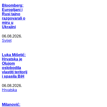
Bloomberg:
Europljani i
Rusi tajno
razgovarali o
miru u
Ukrajini
06.08.2026.
Svijet
Luka Mišetić:
Hrvatska je
Olujom
oslobodila
vlastiti teritorij
i spasila BiH
06.08.2026.
Hrvatska
Milanović: