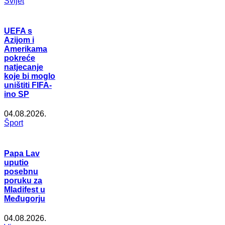
Svijet
UEFA s
Azijom i
Amerikama
pokreće
natjecanje
koje bi moglo
uništiti FIFA-
ino SP
04.08.2026.
Šport
Papa Lav
uputio
posebnu
poruku za
Mladifest u
Međugorju
04.08.2026.