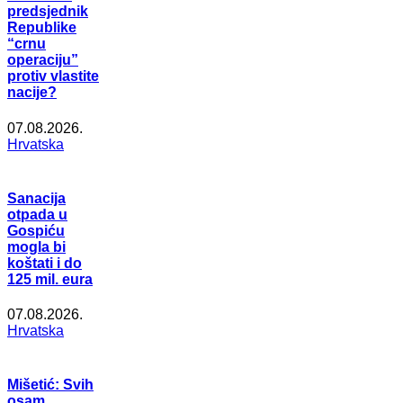
predsjednik
Republike
“crnu
operaciju”
protiv vlastite
nacije?
07.08.2026.
Hrvatska
Sanacija
otpada u
Gospiću
mogla bi
koštati i do
125 mil. eura
07.08.2026.
Hrvatska
Mišetić: Svih
osam