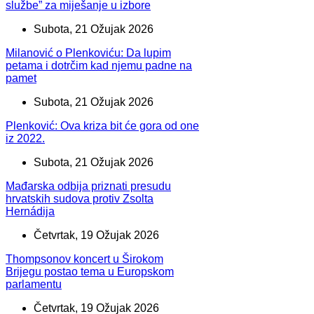
službe” za miješanje u izbore
Subota, 21 Ožujak 2026
Milanović o Plenkoviću: Da lupim
petama i dotrčim kad njemu padne na
pamet
Subota, 21 Ožujak 2026
Plenković: Ova kriza bit će gora od one
iz 2022.
Subota, 21 Ožujak 2026
Mađarska odbija priznati presudu
hrvatskih sudova protiv Zsolta
Hernádija
Četvrtak, 19 Ožujak 2026
Thompsonov koncert u Širokom
Brijegu postao tema u Europskom
parlamentu
Četvrtak, 19 Ožujak 2026