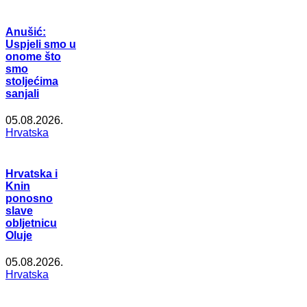
Anušić:
Uspjeli smo u
onome što
smo
stoljećima
sanjali
05.08.2026.
Hrvatska
Hrvatska i
Knin
ponosno
slave
obljetnicu
Oluje
05.08.2026.
Hrvatska