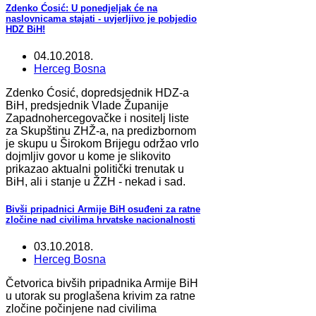
Zdenko Ćosić: U ponedjeljak će na
naslovnicama stajati - uvjerljivo je pobjedio
HDZ BiH!
04.10.2018.
Herceg Bosna
Zdenko Ćosić, dopredsjednik HDZ-a
BiH, predsjednik Vlade Županije
Zapadnohercegovačke i nositelj liste
za Skupštinu ZHŽ-a, na predizbornom
je skupu u Širokom Brijegu održao vrlo
dojmljiv govor u kome je slikovito
prikazao aktualni politički trenutak u
BiH, ali i stanje u ŽZH - nekad i sad.
Bivši pripadnici Armije BiH osuđeni za ratne
zločine nad civilima hrvatske nacionalnosti
03.10.2018.
Herceg Bosna
Četvorica bivših pripadnika Armije BiH
u utorak su proglašena krivim za ratne
zločine počinjene nad civilima