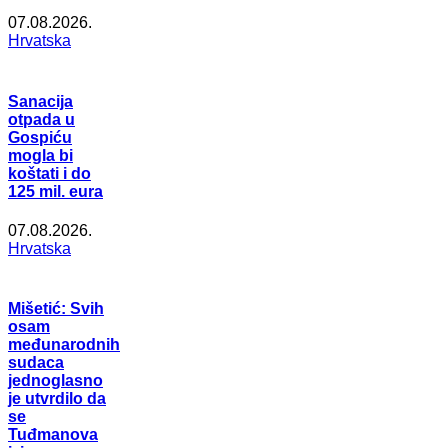
07.08.2026.
Hrvatska
Sanacija
otpada u
Gospiću
mogla bi
koštati i do
125 mil. eura
07.08.2026.
Hrvatska
Mišetić: Svih
osam
međunarodnih
sudaca
jednoglasno
je utvrdilo da
se
Tuđmanova