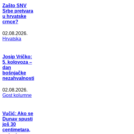
Zašto SNV
Srbe pretvara
u hrvatske
crnce?
02.08.2026.
Hrvatska
Josip Vričko:
5. kolovoza –
dan
bošnjačke
nezahvalnosti
02.08.2026.
Gost kolumne
Vučić: Ako se
Dunav spusti
još 30
centimetara,