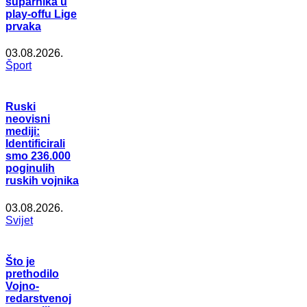
suparnika u
play-offu Lige
prvaka
03.08.2026.
Šport
Ruski
neovisni
mediji:
Identificirali
smo 236.000
poginulih
ruskih vojnika
03.08.2026.
Svijet
Što je
prethodilo
Vojno-
redarstvenoj