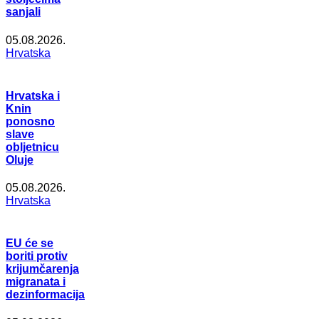
sanjali
05.08.2026.
Hrvatska
Hrvatska i
Knin
ponosno
slave
obljetnicu
Oluje
05.08.2026.
Hrvatska
EU će se
boriti protiv
krijumčarenja
migranata i
dezinformacija