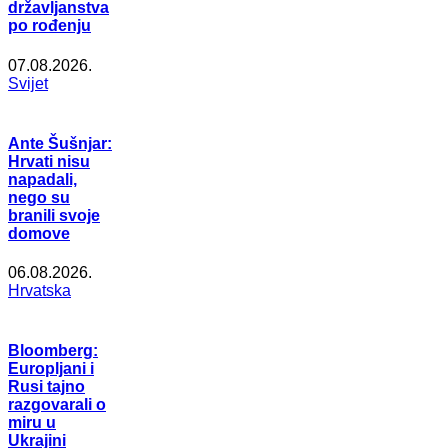
državljanstva
po rođenju
07.08.2026.
Svijet
Ante Šušnjar:
Hrvati nisu
napadali,
nego su
branili svoje
domove
06.08.2026.
Hrvatska
Bloomberg:
Europljani i
Rusi tajno
razgovarali o
miru u
Ukrajini