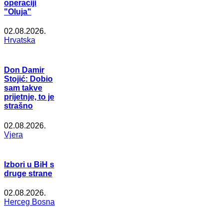
operaciji
"Oluja"
02.08.2026.
Hrvatska
Don Damir
Stojić: Dobio
sam takve
prijetnje, to je
strašno
02.08.2026.
Vjera
Izbori u BiH s
druge strane
02.08.2026.
Herceg Bosna