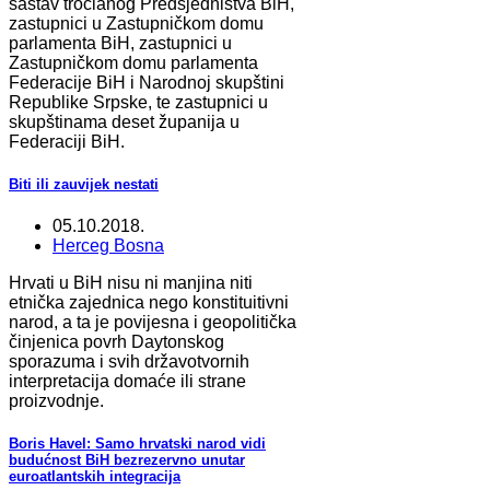
sastav tročlanog Predsjedništva BiH,
zastupnici u Zastupničkom domu
parlamenta BiH, zastupnici u
Zastupničkom domu parlamenta
Federacije BiH i Narodnoj skupštini
Republike Srpske, te zastupnici u
skupštinama deset županija u
Federaciji BiH.
Biti ili zauvijek nestati
05.10.2018.
Herceg Bosna
Hrvati u BiH nisu ni manjina niti
etnička zajednica nego konstituitivni
narod, a ta je povijesna i geopolitička
činjenica povrh Daytonskog
sporazuma i svih državotvornih
interpretacija domaće ili strane
proizvodnje.
Boris Havel: Samo hrvatski narod vidi
budućnost BiH bezrezervno unutar
euroatlantskih integracija