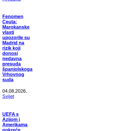
Fenomen
Ceuta:
Marokanske
vlasti
upozorile su
Madrid na
rizik koji
donosi
nedavna
presuda
španjolskoga
Vrhovnog
suda
04.08.2026.
Svijet
UEFA s
Azijom i
Amerikama
pokreće