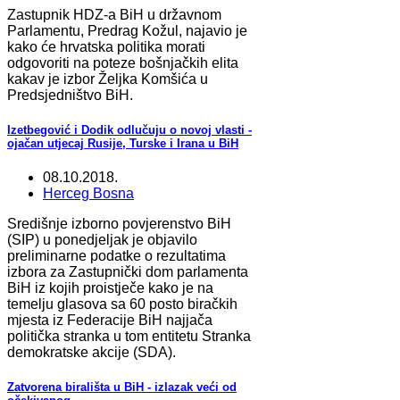
Zastupnik HDZ-a BiH u državnom
Parlamentu, Predrag Kožul, najavio je
kako će hrvatska politika morati
odgovoriti na poteze bošnjačkih elita
kakav je izbor Željka Komšića u
Predsjedništvo BiH.
Izetbegović i Dodik odlučuju o novoj vlasti -
ojačan utjecaj Rusije, Turske i Irana u BiH
08.10.2018.
Herceg Bosna
Središnje izborno povjerenstvo BiH
(SIP) u ponedjeljak je objavilo
preliminarne podatke o rezultatima
izbora za Zastupnički dom parlamenta
BiH iz kojih proistječe kako je na
temelju glasova sa 60 posto biračkih
mjesta iz Federacije BiH najjača
politička stranka u tom entitetu Stranka
demokratske akcije (SDA).
Zatvorena birališta u BiH - izlazak veći od