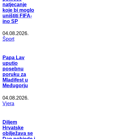
natjecanje
koje bi moglo
uništiti FIFA-
ino SP
04.08.2026.
Šport
Papa Lav
uputio
posebnu
poruku za
Mladifest u
Međugorju
04.08.2026.
Vjera
Diljem
Hrvatske
obilježava se
Dan pobjede i