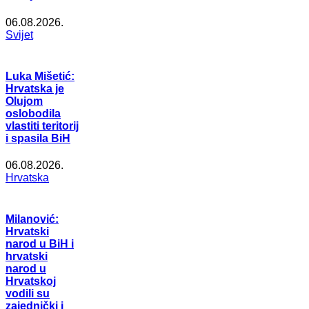
06.08.2026.
Svijet
Luka Mišetić:
Hrvatska je
Olujom
oslobodila
vlastiti teritorij
i spasila BiH
06.08.2026.
Hrvatska
Milanović:
Hrvatski
narod u BiH i
hrvatski
narod u
Hrvatskoj
vodili su
zajednički i