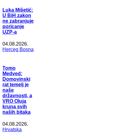
Luka Mišetić:
U BiH zakon
ne zabranjuje
poricanje
UZP-a
04.08.2026.
Herceg Bosna
Tomo
Medved:
Domovinski
rat temelj je
naše
državnosti, a
VRO Oluja
kruna svih
naših bitaka
04.08.2026.
Hrvatska