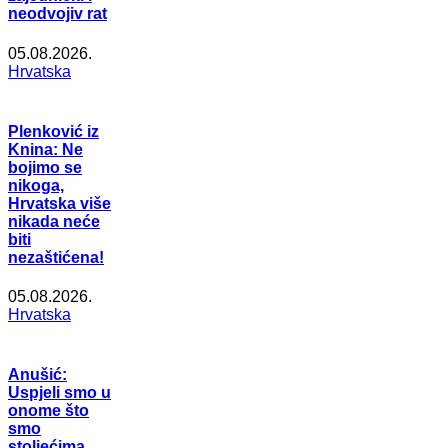
neodvojiv rat
05.08.2026.
Hrvatska
Plenković iz
Knina: Ne
bojimo se
nikoga,
Hrvatska više
nikada neće
biti
nezaštićena!
05.08.2026.
Hrvatska
Anušić:
Uspjeli smo u
onome što
smo
stoljećima