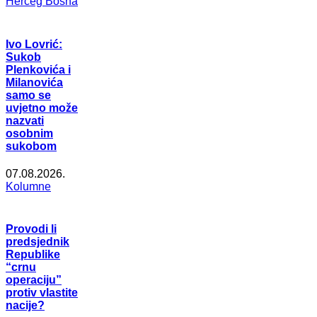
Herceg Bosna
Ivo Lovrić:
Sukob
Plenkovića i
Milanovića
samo se
uvjetno može
nazvati
osobnim
sukobom
07.08.2026.
Kolumne
Provodi li
predsjednik
Republike
“crnu
operaciju”
protiv vlastite
nacije?