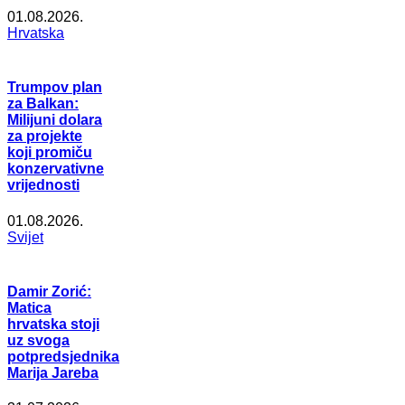
01.08.2026.
Hrvatska
Trumpov plan
za Balkan:
Milijuni dolara
za projekte
koji promiču
konzervativne
vrijednosti
01.08.2026.
Svijet
Damir Zorić:
Matica
hrvatska stoji
uz svoga
potpredsjednika
Marija Jareba