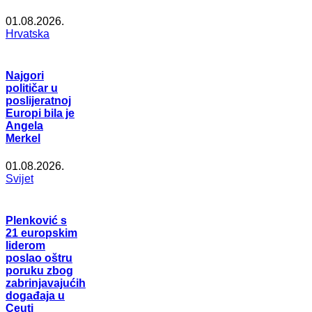
01.08.2026.
Hrvatska
Najgori
političar u
poslijeratnoj
Europi bila je
Angela
Merkel
01.08.2026.
Svijet
Plenković s
21 europskim
liderom
poslao oštru
poruku zbog
zabrinjavajućih
događaja u
Ceuti