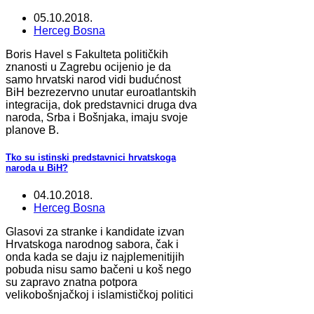
05.10.2018.
Herceg Bosna
Boris Havel s Fakulteta političkih
znanosti u Zagrebu ocijenio je da
samo hrvatski narod vidi budućnost
BiH bezrezervno unutar euroatlantskih
integracija, dok predstavnici druga dva
naroda, Srba i Bošnjaka, imaju svoje
planove B.
Tko su istinski predstavnici hrvatskoga
naroda u BiH?
04.10.2018.
Herceg Bosna
Glasovi za stranke i kandidate izvan
Hrvatskoga narodnog sabora, čak i
onda kada se daju iz najplemenitijih
pobuda nisu samo bačeni u koš nego
su zapravo znatna potpora
velikobošnjačkoj i islamističkoj politici