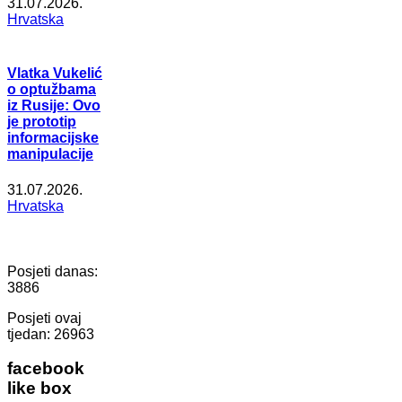
31.07.2026.
Hrvatska
Vlatka Vukelić
o optužbama
iz Rusije: Ovo
je prototip
informacijske
manipulacije
31.07.2026.
Hrvatska
Posjeti danas:
3886
Posjeti ovaj
tjedan:
26963
facebook
like box