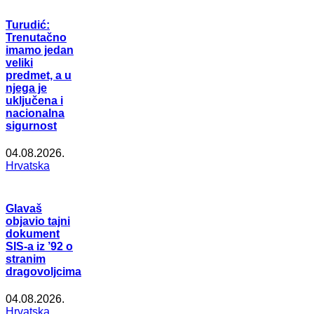
Turudić:
Trenutačno
imamo jedan
veliki
predmet, a u
njega je
uključena i
nacionalna
sigurnost
04.08.2026.
Hrvatska
Glavaš
objavio tajni
dokument
SIS-a iz ’92 o
stranim
dragovoljcima
04.08.2026.
Hrvatska