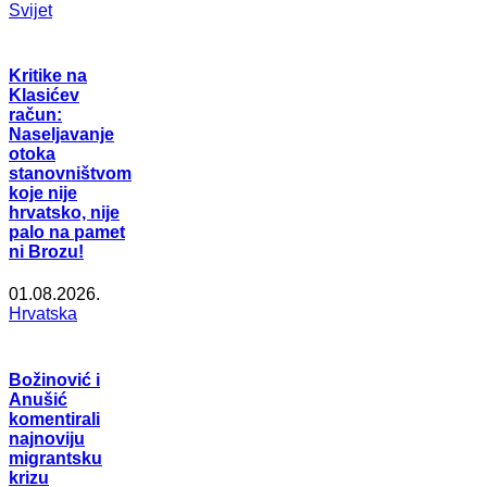
Svijet
Kritike na
Klasićev
račun:
Naseljavanje
otoka
stanovništvom
koje nije
hrvatsko, nije
palo na pamet
ni Brozu!
01.08.2026.
Hrvatska
Božinović i
Anušić
komentirali
najnoviju
migrantsku
krizu