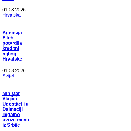
01.08.2026.
Hrvatska
Agencija
Fitch
potvrdila
kreditni
rejting
Hrvatske
01.08.2026.
Svijet
Ministar
Vlajčić:
Ugostitelji u
Dalmaciji
ilegalno
uvoze meso
iz Srbije