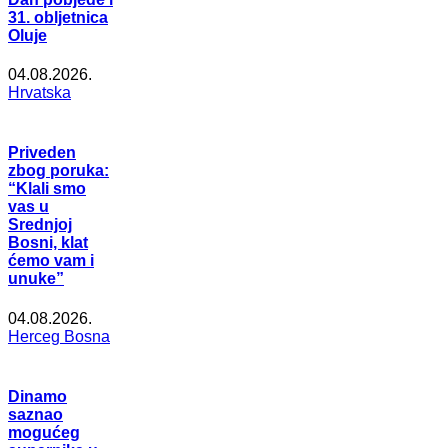
31. obljetnica
Oluje
04.08.2026.
Hrvatska
Priveden
zbog poruka:
“Klali smo
vas u
Srednjoj
Bosni, klat
ćemo vam i
unuke”
04.08.2026.
Herceg Bosna
Dinamo
saznao
mogućeg