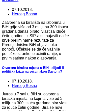
očekivanog
07.10.2018.
Herceg Bosna
Zatvorena su birališta na izborima u
BiH gdje više od 3 milijuna 300 tisuća
građana danas biralo vlast za iduće
četiri godine. Iz SIP-a su najavili da će
prve preliminarne rezultate za
Predsjedništvo BiH objaviti oko
ponoći. Očekuje se da će važnije
političke stranke to učiniti ranije, u
prvim satima nakon glasovanja.
Otvorena biračka mjesta u BiH - slijedi li
politička krizu najveća nakon Daytona?
07.10.2018.
Herceg Bosna
Jutros u 7 sati u BiH su otvorena
biračka mjesta na kojima više od 3
milijuna 300 tisuća građana bira vlast
za iduće četiri godine. Bira se novi