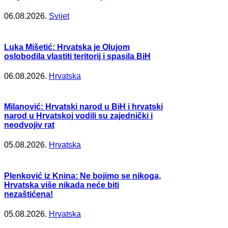
06.08.2026.
Svijet
Luka Mišetić: Hrvatska je Olujom
oslobodila vlastiti teritorij i spasila BiH
06.08.2026.
Hrvatska
Milanović: Hrvatski narod u BiH i hrvatski
narod u Hrvatskoj vodili su zajednički i
neodvojiv rat
05.08.2026.
Hrvatska
Plenković iz Knina: Ne bojimo se nikoga,
Hrvatska više nikada neće biti
nezaštićena!
05.08.2026.
Hrvatska