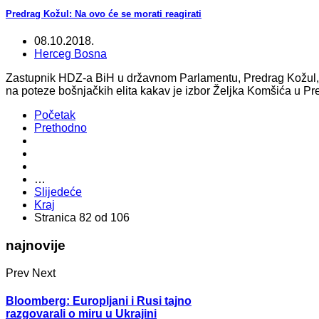
Predrag Kožul: Na ovo će se morati reagirati
08.10.2018.
Herceg Bosna
Zastupnik HDZ-a BiH u državnom Parlamentu, Predrag Kožul, na
na poteze bošnjačkih elita kakav je izbor Željka Komšića u Pr
Početak
Prethodno
…
Slijedeće
Kraj
Stranica 82 od 106
najnovije
Prev
Next
Bloomberg: Europljani i Rusi tajno
razgovarali o miru u Ukrajini