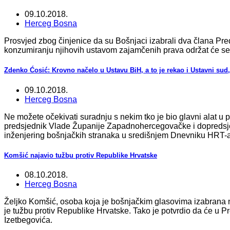
09.10.2018.
Herceg Bosna
Prosvjed zbog činjenice da su Bošnjaci izabrali dva člana Pre
konzumiranju njihovih ustavom zajamčenih prava održat će se 
Zdenko Ćosić: Krovno načelo u Ustavu BiH, a to je rekao i Ustavni sud, 
09.10.2018.
Herceg Bosna
Ne možete očekivati suradnju s nekim tko je bio glavni alat u 
predsjednik Vlade Županije Zapadnohercegovačke i dopredsje
inženjering bošnjačkih stranaka u središnjem Dnevniku HRT-a
Komšić najavio tužbu protiv Republike Hrvatske
08.10.2018.
Herceg Bosna
Željko Komšić, osoba koja je bošnjačkim glasovima izabrana 
je tužbu protiv Republike Hrvatske. Tako je potvrdio da će u P
Izetbegovića.