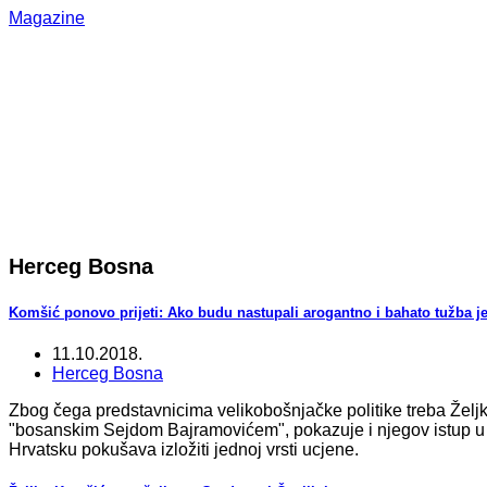
Magazine
Herceg Bosna
Komšić ponovo prijeti: Ako budu nastupali arogantno i bahato tužba je
11.10.2018.
Herceg Bosna
Zbog čega predstavnicima velikobošnjačke politike treba Željk
"bosanskim Sejdom Bajramovićem", pokazuje i njegov istup u e
Hrvatsku pokušava izložiti jednoj vrsti ucjene.