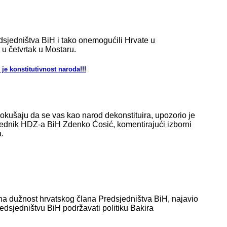
dsjedništva BiH i tako onemogućili Hrvate u
u četvrtak u Mostaru.
je konstitutivnost naroda!!!
pokušaju da se vas kao narod dekonstituira, upozorio je
dnik HDZ-a BiH Zdenko Ćosić, komentirajući izborni
.
na dužnost hrvatskog člana Predsjedništva BiH, najavio
redsjedništvu BiH podržavati politiku Bakira