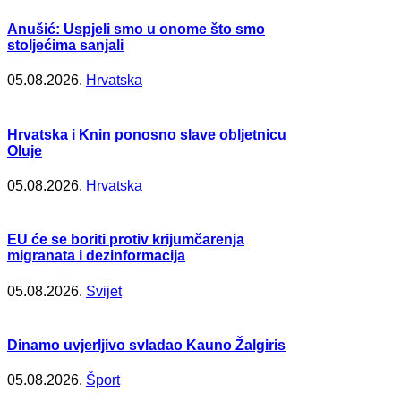
Anušić: Uspjeli smo u onome što smo
stoljećima sanjali
05.08.2026.
Hrvatska
Hrvatska i Knin ponosno slave obljetnicu
Oluje
05.08.2026.
Hrvatska
EU će se boriti protiv krijumčarenja
migranata i dezinformacija
05.08.2026.
Svijet
Dinamo uvjerljivo svladao Kauno Žalgiris
05.08.2026.
Šport