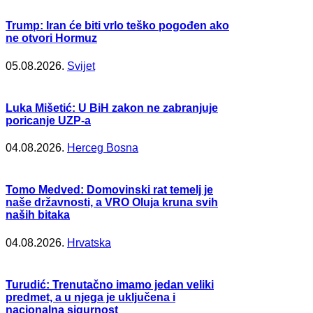
Trump: Iran će biti vrlo teško pogođen ako
ne otvori Hormuz
05.08.2026.
Svijet
Luka Mišetić: U BiH zakon ne zabranjuje
poricanje UZP-a
04.08.2026.
Herceg Bosna
Tomo Medved: Domovinski rat temelj je
naše državnosti, a VRO Oluja kruna svih
naših bitaka
04.08.2026.
Hrvatska
Turudić: Trenutačno imamo jedan veliki
predmet, a u njega je uključena i
nacionalna sigurnost