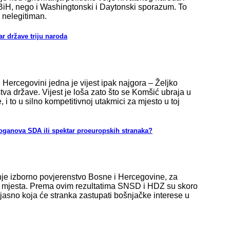
H, nego i Washingtonski i Daytonski sporazum. To
 nelegitiman.
ar države triju naroda
i Hercegovini jedna je vijest ipak najgora – Željko
tva države. Vijest je loša zato što se Komšić ubraja u
i to u silno kompetitivnoj utakmici za mjesto u toj
oganova SDA ili spektar proeuropskih stranaka?
šnje izborno povjerenstvo Bosne i Hercegovine, za
h mjesta. Prema ovim rezultatima SNSD i HDZ su skoro
jasno koja će stranka zastupati bošnjačke interese u