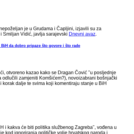
poželjan je u Grudama i Čapljini, izjavili su za
i Smiljan Vidić, javlja sarajevski
Dnevni avaz
.
u BiH da dobro pripaze što govore i što rade
oći, otvoreno kazao kako se Dragan Čović "u posljednje
da odlučili zamjeniti Komšićem?), novoizabrani bošnjački
i korak dalje te svima koji komentiraju stanje u BiH
 i kakva će biti politika službenog Zagreba", vođena u
e kod ignoriranja političke volje hrvatskog naroda i