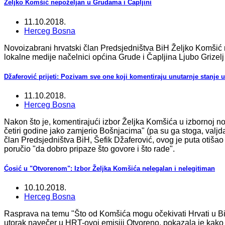
Željko Komšić nepoželjan u Grudama i Čapljini
11.10.2018.
Herceg Bosna
Novoizabrani hrvatski član Predsjedništva BiH Željko Komšić ne
lokalne medije načelnici općina Grude i Čapljina Ljubo Grizelj 
Džaferović prijeti: Pozivam sve one koji komentiraju unutarnje stanje 
11.10.2018.
Herceg Bosna
Nakon što je, komentirajući izbor Željka Komšića u izbornoj n
četiri godine jako zamjerio Bošnjacima" (pa su ga stoga, valj
član Predsjedništva BiH, Šefik Džaferović, ovog je puta otišao 
poručio "da dobro pripaze što govore i što rade".
Ćosić u "Otvorenom": Izbor Željka Komšića nelegalan i nelegitiman
10.10.2018.
Herceg Bosna
Rasprava na temu "Što od Komšića mogu očekivati Hrvati u BiH
utorak navečer u HRT-ovoj emisiji Otvoreno, pokazala je kako j