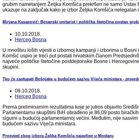
grubim nametanjem Željka Komšića prekršen ne samo Ustav Bi
ukazuje na zaključak kako je izbor Željka Komšića nelegalan i
Mirjana Kasapović: Bosanski unitarist i politička štetočina postao grob
10.10.2018.
Herceg Bosna
U mnoštvu loših vijesti o izbornoj kampanji i izborima u Bosni 
Komšić uspio je treći put postati hrvatskim članom Predsjedniš
najveće političke štetočine postdejtonske Bosne i Hercegovine, 
skupini.
Tko će zastupati Bošnjake u budućem sazivu Vijeća ministara - proerd
09.10.2018.
Herceg Bosna
Prema preliminarnim rezultatima koje je jutros objavilo Sredi
Parlamentarnu skupštini BiH obrađeno je 86,09 posto birački
sigurni u budućoj parlamentarnoj većini. Međutim, nije sasvim 
budućem sazivu Vijeća ministara.
Prosvjed zbog izbora Željka Komšića najavljen u Mostaru