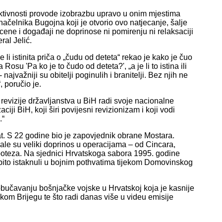
aktivnosti provode izobrazbu upravo u onim mjestima
načelnika Bugojna koji je otvorio ovo natjecanje, šalje
ne i događaji ne doprinose ni pomirenju ni relaksaciji
ral Jelić.
i istinita priča o „čudu od deteta“ rekao je kako je čuo
su 'Pa ko je to čudo od deteta?', „a je li to istina ili
 najvažniji su obitelji poginulih i branitelji. Bez njih ne
 poručio je.
evizije državljanstva u BiH radi svoje nacionalne
ciji BiH, koji širi povijesni revizionizam i koji vodi
.“
. S 22 godine bio je zapovjednik obrane Mostara.
ale su veliki doprinos u operacijama – od Cincara,
g poteza. Na sjednici Hrvatskoga sabora 1995. godine
ito istaknuli u bojnim pothvatima tijekom Domovinskog
 obučavanju bošnjačke vojske u Hrvatskoj koja je kasnije
kom Brijegu te što radi danas više u videu emisije