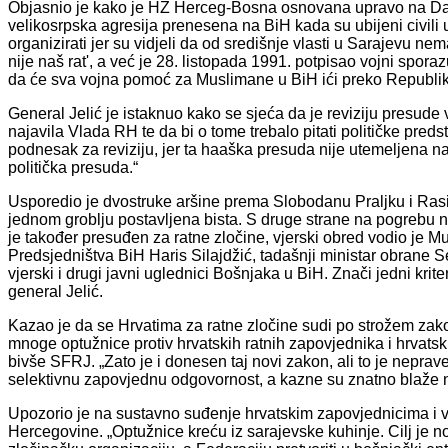
Objasnio je kako je HZ Herceg-Bosna osnovana upravo na Dan 
velikosrpska agresija prenesena na BiH kada su ubijeni civili 
organizirati jer su vidjeli da od središnje vlasti u Sarajevu ne
nije naš rat', a već je 28. listopada 1991. potpisao vojni sp
da će sva vojna pomoć za Muslimane u BiH ići preko Republike 
General Jelić je istaknuo kako se sjeća da je reviziju presud
najavila Vlada RH te da bi o tome trebalo pitati političke preds
podnesak za reviziju, jer ta haaška presuda nije utemeljena na 
politička presuda.“
Usporedio je dvostruke aršine prema Slobodanu Praljku i Rasimu
jednom groblju postavljena bista. S druge strane na pogrebu 
je također presuđen za ratne zločine, vjerski obred vodio je Mu
Predsjedništva BiH Haris Silajdžić, tadašnji ministar obrane S
vjerski i drugi javni uglednici Bošnjaka u BiH. Znači jedni krite
general Jelić.
Kazao je da se Hrvatima za ratne zločine sudi po strožem zak
mnoge optužnice protiv hrvatskih ratnih zapovjednika i hrvatsk
bivše SFRJ. „Zato je i donesen taj novi zakon, ali to je nep
selektivnu zapovjednu odgovornost, a kazne su znatno blaže n
Upozorio je na sustavno suđenje hrvatskim zapovjednicima i 
Hercegovine. „Optužnice kreću iz sarajevske kuhinje. Cilj je n