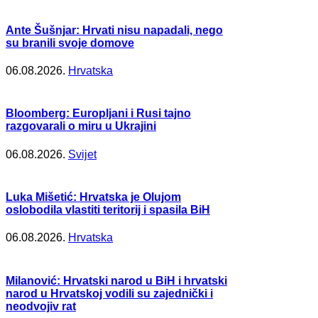
Ante Šušnjar: Hrvati nisu napadali, nego
su branili svoje domove
06.08.2026.
Hrvatska
Bloomberg: Europljani i Rusi tajno
razgovarali o miru u Ukrajini
06.08.2026.
Svijet
Luka Mišetić: Hrvatska je Olujom
oslobodila vlastiti teritorij i spasila BiH
06.08.2026.
Hrvatska
Milanović: Hrvatski narod u BiH i hrvatski
narod u Hrvatskoj vodili su zajednički i
neodvojiv rat