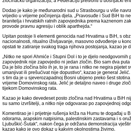
zločinačku organizaciju, a Federaciju pretvoriti u bošnjački ent
Dodao je kako je međunarodni sud u Strasbourgu u više navrat
vrijedio u vrijeme počinjenja djela. „Pravosuđe i Sud BiH to neg
branitelja i hrvatskih ratnih zapovjednika prema kaznenom zak
provode pravnu agresiju i oblik aparthejda.“
Upitan postoje li elementi genocida nad Hrvatima u BiH, s obzi
nacionalnosti, ritualno iživljavanje, masovno odvođenje u kon
opstati te zatiranje svakog traga njihova postojanja, kazao je 
„Nitko ne spori Ahmiće i Stupni Dol i to je djelo neodgovornih 
zapovjednik nije zapovjedio ni jedan zločin. Bio sam dva puta
Da je bilo zločina bilo ih je, to je rana i nitko ne negira pijetet
umanjivat ili prešućivat nije dopustivo“, kazao je general Jeli
s tim da je u sjeverozapadnoj Bosni ubijeno preko šest stotina 
vrijeme Domovinskog rata. Jelić je detaljno naveo i druge zloč
tijekom Domovinskog rata.
Kazao je kako devedeset posto zločina nad Hrvatima u BiH nij
su samo izvršitelji, a nitko nije odgovarao po zapovjednoj odgo
Komentirao je i prijetnje rušenja križa na Humu te događaj u 
odorama, arapskim natpisima, palestinskim zastavama i s oruž
Ljubuškić-Šutak“, nakon čega je održana demonstracija vještina
kazao kako je ovo dokaz u kakvim okolnostima živimo.