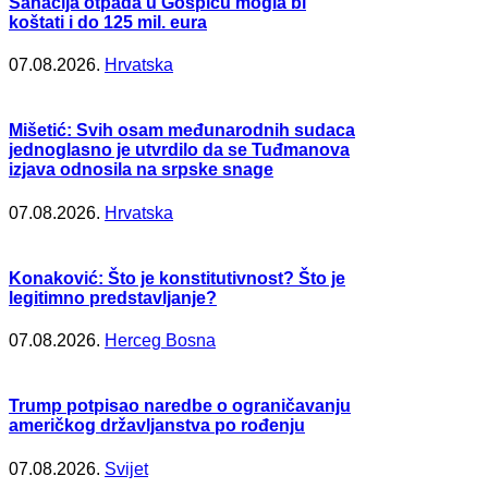
Sanacija otpada u Gospiću mogla bi
koštati i do 125 mil. eura
07.08.2026.
Hrvatska
Mišetić: Svih osam međunarodnih sudaca
jednoglasno je utvrdilo da se Tuđmanova
izjava odnosila na srpske snage
07.08.2026.
Hrvatska
Konaković: Što je konstitutivnost? Što je
legitimno predstavljanje?
07.08.2026.
Herceg Bosna
Trump potpisao naredbe o ograničavanju
američkog državljanstva po rođenju
07.08.2026.
Svijet