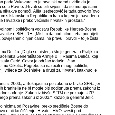
pada Vukovara jer je hrvatski narod uvidio da je
u selu Ravno. „Hrvati su bili svjesni da se moraju sami
ma nikakve pomoći. Alija Izetbegović je tada govorio 'ovo
orazum s Islamskom Republikom Iran u kojem je navedeno
Hrvatske i preko većinski hrvatskih prostora.“
e vojnom i političkom vodstvu Republike Herceg-Bosne
tavnike u BiH i RH. „Mislim da pod hitno treba podnijeti
povijesnim činjenicama, na pravu i pravdi – to je čista
 Deliću. „Digla se histerija što je generalu Praljku u
načelnika Generalštaba Armije BiH Rasima Delića, koji
stafa Cerić. Govor je održao tadašnji član
elmo Cikotić. Pogrebu su nazočili mnogi politički,
riji vrijede za Bošnjake, a drugi za Hrvate“, istaknuo je
onu iz 2003., a Bošnjacima po zakonu iz bivše SFRJ jer
ih branitelja ne bi mogle biti podignute prema zakonu iz
ravedno suđenje. Zakon iz bivše SFRJ ne poznaje UZP,
ego prema zakonu iz 2003.“, kazao je general Jelić.
vojnicima od Posavine, preko središnje Bosne do
ovo etničko čišćenje. Hrvate i HVO svesti pod