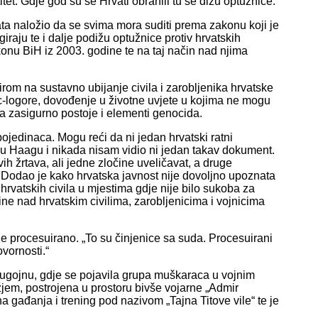
itet. Gdje god su se Hrvati obranili tu se dižu optužnice.“
a naložio da se svima mora suditi prema zakonu koji je
iraju te i dalje podižu optužnice protiv hrvatskih
onu BiH iz 2003. godine te na taj način nad njima
rom na sustavno ubijanje civila i zarobljenika hrvatske
c-logore, dovođenje u životne uvjete u kojima ne mogu
da zasigurno postoje i elementi genocida.
pojedinaca. Mogu reći da ni jedan hrvatski ratni
 u Haagu i nikada nisam vidio ni jedan takav dokument.
 svih žrtava, ali jedne zločine uveličavat, a druge
ć. Dodao je kako hrvatska javnost nije dovoljno upoznata
hrvatskih civila u mjestima gdje nije bilo sukoba za
ine nad hrvatskim civilima, zarobljenicima i vojnicima
e procesuirano. „To su činjenice sa suda. Procesuirani
vornosti.“
Bugojnu, gdje se pojavila grupa muškaraca u vojnim
jem, postrojena u prostoru bivše vojarne „Admir
 gađanja i trening pod nazivom „Tajna Titove vile“ te je