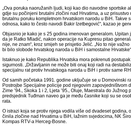
„Ova poruka naoružanih ljudi, koji kao dio navodne sportske 
gdje su počinjeni brutalni zločini nad Hrvatima, a uz prisustvo 
brutalnu poruku kompletnom hrvatskom narodu u BiH. Takve sce
odnosa, kako to često navodi Bakir Izetbegović“, kazao je gene
Objasnio je kako je s 25 godina imenovan generalom. Upitan je l
da je Ratko Mladić, nakon operacije na Kupresu pitao generala Ro
nije, ne znam“, kroz smijeh se prisjetio Jelić. „No to nije važno -
bi bilo slobode hrvatskog naroda u BiH i samostalne Hrvatske“,
Istaknuo je kako Republika Hrvatska mora pokrenuti postupak r
sigurnosti. „Državljanin ne može biti onaj koji radi na destabiliza
specijalnu rat protiv hrvatskoga naroda u BiH i protiv same RH
Od samih početaka 1991. godine uključuje se u Domovinski rat
Postrojbe Specijalne policije pod njegovim zapovjedništvom d
Zime ’94., Skoka 1 i 2, Ljeta ’95., Oluje, Maestrala do Južno
predsjednik Tuđman naveo ga je među časnike koji su se osob
rata.
O istrazi koja se protiv njega vodila više od dvadeset godina,
činila zločine nad Hrvatima u BiH, lažnim svjedocima, NK Širo
Kompas RTV-a Herceg-Bosne.