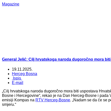
Magazine
General Jelić: Cilj hrvatskoga naroda dugoročno mora bit
19.11.2025.
Herceg Bosna
Ispis
E-mail
„Cilj hrvatskoga naroda dugoročno mora biti uspostava Hrvat
Bosne i Hercegovine“, rekao je na Dan Herceg-Bosne i pada V
emisiji Kompas na
RTV Herceg-Bosne
. „Nadam se da će se pos
smjeru.“