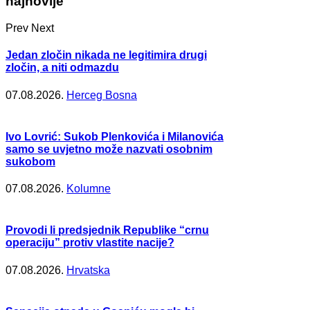
najnovije
Prev
Next
Jedan zločin nikada ne legitimira drugi
zločin, a niti odmazdu
07.08.2026.
Herceg Bosna
Ivo Lovrić: Sukob Plenkovića i Milanovića
samo se uvjetno može nazvati osobnim
sukobom
07.08.2026.
Kolumne
Provodi li predsjednik Republike “crnu
operaciju” protiv vlastite nacije?
07.08.2026.
Hrvatska