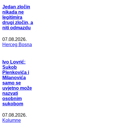
Jedan zločin
nikada ne
legitimira
drugi zločin, a
niti odmazdu
07.08.2026.
Herceg Bosna
Ivo Lovrić:
Sukob
Plenkovića i
Milanovića
samo se
uvjetno može
nazvati
osobnim
sukobom
07.08.2026.
Kolumne