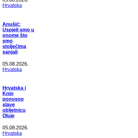
Hrvatska
Anušić:
Uspjeli smo u
onome što
smo
stoljećima
sanjali
05.08.2026.
Hrvatska
Hrvatska i
Knin
ponosno
slave
obljetnicu
Oluje
05.08.2026.
Hrvatska