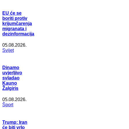
EU će se
boriti protiv
krijumčarenja
migranata i
dezinformacija
05.08.2026.
Svijet
Dinamo
uvjerljivo
svladao
Kauno
Žalgiris
05.08.2026.
Šport
Trump: Iran
će biti vrlo