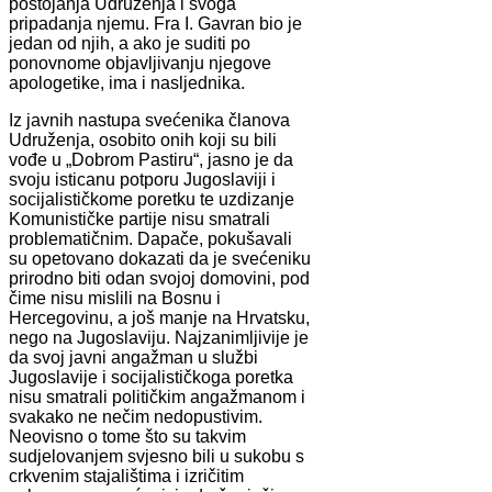
postojanja Udruženja i svoga
pripadanja njemu. Fra I. Gavran bio je
jedan od njih, a ako je suditi po
ponovnome objavljivanju njegove
apologetike, ima i nasljednika.
Iz javnih nastupa svećenika članova
Udruženja, osobito onih koji su bili
vođe u „Dobrom Pastiru“, jasno je da
svoju isticanu potporu Jugoslaviji i
socijalističkome poretku te uzdizanje
Komunističke partije nisu smatrali
problematičnim. Dapače, pokušavali
su opetovano dokazati da je svećeniku
prirodno biti odan svojoj domovini, pod
čime nisu mislili na Bosnu i
Hercegovinu, a još manje na Hrvatsku,
nego na Jugoslaviju. Najzanimljivije je
da svoj javni angažman u službi
Jugoslavije i socijalističkoga poretka
nisu smatrali političkim angažmanom i
svakako ne nečim nedopustivim.
Neovisno o tome što su takvim
sudjelovanjem svjesno bili u sukobu s
crkvenim stajalištima i izričitim