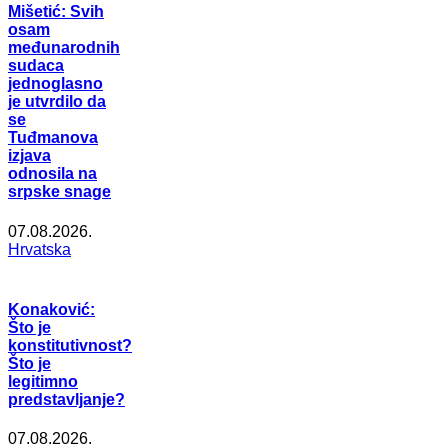
Mišetić: Svih
osam
međunarodnih
sudaca
jednoglasno
je utvrdilo da
se
Tuđmanova
izjava
odnosila na
srpske snage
07.08.2026.
Hrvatska
Konaković:
Što je
konstitutivnost?
Što je
legitimno
predstavljanje?
07.08.2026.