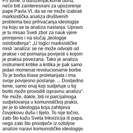
Pri tome, u udruženjačkome duhu,
neće biti zainteresirani za upozorenje
pape Pavla VI. da se ne može izabrati
marksistička analiza društvenih
problema bez prihvaćanja ideologije
na koju se ta analiza naslanja. Upravo
je tu misao Sveti zbor za nauk vjere
primijenio i na slučaj „teologije
oslobođenja“: „U logici marksističke
misli 'analiza' se ne može odvojiti od
prakse i od poimanja povijesti s kojom
je praksa povezana. Tako je analiza
instrument kritike a kritika je pak samo
jedan momenat revolucionarne borbe.
To je borba klase proletarijata i ima
svoje povijesno poslanje. ... Dosljedno
tome, samo onaj koji sudjeluje u toj
borbi može provoditi ispravnu analizu“.
Ne može, dakle, biti ni parcijalnoga
sudjelovanja u komunističkoj praksi,
jer je to ideologija koja zahtijeva
čovjekovu dušu i tijelo. To nije točno,
zato što kažu Sveta Inkvizicija ili papa,
nego zato što proistječe iz ozbiljne
analize naravi komunističke ideologije.