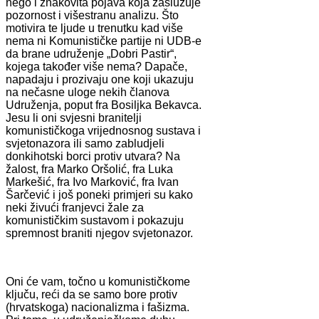
nego i znakovita pojava koja zaslužuje
pozornost i višestranu analizu. Što
motivira te ljude u trenutku kad više
nema ni Komunističke partije ni UDB-e
da brane udruženje „Dobri Pastir“,
kojega također više nema? Dapače,
napadaju i prozivaju one koji ukazuju
na nečasne uloge nekih članova
Udruženja, poput fra Bosiljka Bekavca.
Jesu li oni svjesni branitelji
komunističkoga vrijednosnog sustava i
svjetonazora ili samo zabludjeli
donkihotski borci protiv utvara? Na
žalost, fra Marko Oršolić, fra Luka
Markešić, fra Ivo Marković, fra Ivan
Šarčević i još poneki primjeri su kako
neki živući franjevci žale za
komunističkim sustavom i pokazuju
spremnost braniti njegov svjetonazor.
Oni će vam, točno u komunističkome
ključu, reći da se samo bore protiv
(hrvatskoga) nacionalizma i fašizma.