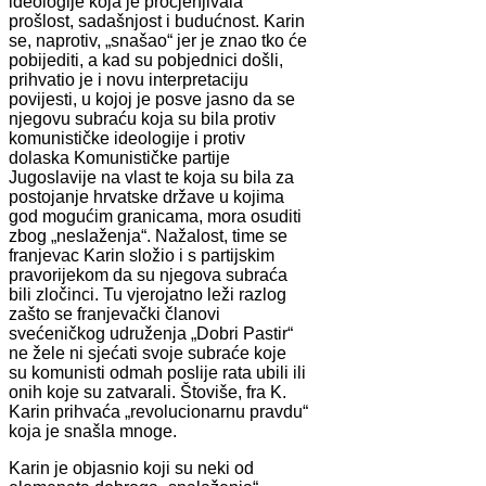
ideologije koja je procjenjivala
prošlost, sadašnjost i budućnost. Karin
se, naprotiv, „snašao“ jer je znao tko će
pobijediti, a kad su pobjednici došli,
prihvatio je i novu interpretaciju
povijesti, u kojoj je posve jasno da se
njegovu subraću koja su bila protiv
komunističke ideologije i protiv
dolaska Komunističke partije
Jugoslavije na vlast te koja su bila za
postojanje hrvatske države u kojima
god mogućim granicama, mora osuditi
zbog „neslaženja“. Nažalost, time se
franjevac Karin složio i s partijskim
pravorijekom da su njegova subraća
bili zločinci. Tu vjerojatno leži razlog
zašto se franjevački članovi
svećeničkog udruženja „Dobri Pastir“
ne žele ni sjećati svoje subraće koje
su komunisti odmah poslije rata ubili ili
onih koje su zatvarali. Štoviše, fra K.
Karin prihvaća „revolucionarnu pravdu“
koja je snašla mnoge.
Karin je objasnio koji su neki od