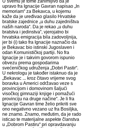
U svemu je tome zanimljivo da je
upravo fra Ignacije Gavran napisao „In
memoriam“ za Bekavca, u kojemu
kaže da je uređivao glasilo Hrvatske
bratske zajednice „u duhu zajedništva
naših naroda“. Da je rekao „u duhu
bratstva i jedinstva“, vjerojatno bi
hrvatska emigracija bila zadovoljnija,
jer bi (i) tako fra Ignacije naznačio da
je Bekavac bio istinski Jugoslaven i
odan Komunističkoj partiji. No fra
Ignacije je i takvim govorom ispunio
obvezu prema gospodarima
svećeničkog udruženja „Dobri Pastir“.
U nekrologu je također istaknuo da je
„Bekavac ... kroz čitavo vrijeme svog
boravka u Americi održavao veze s
provincijom i domovinom šaljući
visočkoj gimnaziji knjige i pomažući
provinciju na druge načine“. Je li fra
Ignacije Gavran time želio prikriti sve
ono negativno vezano uz fra Bosiljka,
ne znamo. Znamo, međutim, da je rado
isticao te materijalne aspekte članstva
u „Dobrom Pastiru“ pri opravdavanju