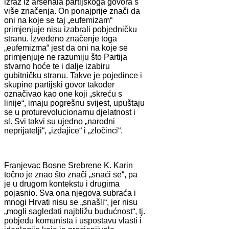
izraz iz arsenala partijskoga govora s
više značenja. On ponajprije znači da
oni na koje se taj „eufemizam“
primjenjuje nisu izabrali pobjedničku
stranu. Izvedeno značenje toga
„eufemizma“ jest da oni na koje se
primjenjuje ne razumiju što Partija
stvarno hoće te i dalje izabiru
gubitničku stranu. Takve je pojedince i
skupine partijski govor također
označivao kao one koji „skreću s
linije“, imaju pogrešnu svijest, upuštaju
se u proturevolucionarnu djelatnost i
sl. Svi takvi su ujedno „narodni
neprijatelji“, „izdajice“ i „zločinci“.
Franjevac Bosne Srebrene K. Karin
točno je znao što znači „snaći se“, pa
je u drugom kontekstu i drugima
pojasnio. Sva ona njegova subraća i
mnogi Hrvati nisu se „snašli“, jer nisu
„mogli sagledati najbližu budućnost“, tj.
pobjedu komunista i uspostavu vlasti i