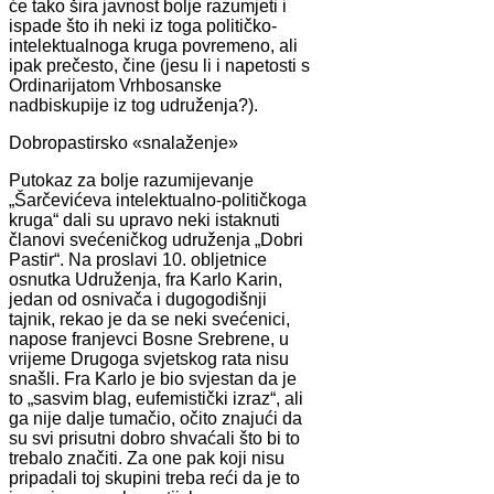
će tako šira javnost bolje razumjeti i
ispade što ih neki iz toga političko-
intelektualnoga kruga povremeno, ali
ipak prečesto, čine (jesu li i napetosti s
Ordinarijatom Vrhbosanske
nadbiskupije iz tog udruženja?).
Dobropastirsko «snalaženje»
Putokaz za bolje razumijevanje
„Šarčevićeva intelektualno-političkoga
kruga“ dali su upravo neki istaknuti
članovi svećeničkog udruženja „Dobri
Pastir“. Na proslavi 10. obljetnice
osnutka Udruženja, fra Karlo Karin,
jedan od osnivača i dugogodišnji
tajnik, rekao je da se neki svećenici,
napose franjevci Bosne Srebrene, u
vrijeme Drugoga svjetskog rata nisu
snašli. Fra Karlo je bio svjestan da je
to „sasvim blag, eufemistički izraz“, ali
ga nije dalje tumačio, očito znajući da
su svi prisutni dobro shvaćali što bi to
trebalo značiti. Za one pak koji nisu
pripadali toj skupini treba reći da je to