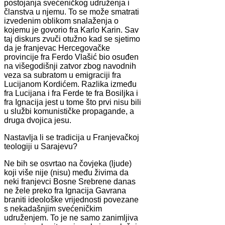
postojanja svećeničkog udruženja i
članstva u njemu. To se može smatrati
izvedenim oblikom snalaženja o
kojemu je govorio fra Karlo Karin. Sav
taj diskurs zvuči otužno kad se sjetimo
da je franjevac Hercegovačke
provincije fra Ferdo Vlašić bio osuđen
na višegodišnji zatvor zbog navodnih
veza sa subratom u emigraciji fra
Lucijanom Kordićem. Razlika između
fra Lucijana i fra Ferde te fra Bosiljka i
fra Ignacija jest u tome što prvi nisu bili
u službi komunističke propagande, a
druga dvojica jesu.
Nastavlja li se tradicija u Franjevačkoj
teologiji u Sarajevu?
Ne bih se osvrtao na čovjeka (ljude)
koji više nije (nisu) među živima da
neki franjevci Bosne Srebrene danas
ne žele preko fra Ignacija Gavrana
braniti ideološke vrijednosti povezane
s nekadašnjim svećeničkim
udruženjem. To je ne samo zanimljiva