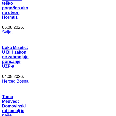
teško
pogođen ako
ne otvori
Hormuz
05.08.2026.
Svijet
Luka Mišetić:
U BiH zakon
ne zabranjuje
poricanje
UZP-a
04.08.2026.
Herceg Bosna
Tomo
Medved:
Domovinski
rat temelj je
naše