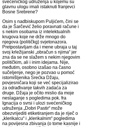
svećeničkog udruženja u kojemu su
glavnu ulogu imali istaknuti franjevci
Bosne Srebrene?
Osim s nadbiskupom Puljićem, čini se
da je Šarčević želio poravnati račune i
s nekim osobama iz intelektualnih
krugova koje ne drže mnogo do
njegova (političkg) svjetonazora.
Pretpostavljam da i mene ubraja u taj
svoj krležijanski „obračun s njima“ jer
zna da se ne slažem s nekim njegovim
političkim, ali i inim idejama. Nije,
međutim, osobno izašao na časno
sučeljenje, nego je pozvao u pomoć
istomišljenika Srećka Džaju,
povjesničara koji se već specijalizirao
za odrađivanje takvih zadaća za
druge. Džaja je očito mislio da moje
neslaganje s pogledima pok. fra
Ignacija o svrsi i ulozi svećeničkog
udruženja „Dobri Pastir“ može
obezvrijediti etiketiranjem da je riječ o
„klerikalcu“ i „klerikalnim“ pogledima
na povijesna zbivanja (o tome kasnije i