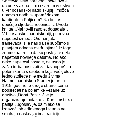
Šarčević želio poravnati neke svoje
račune s aktualnim crkvenim vodstvom
u Vrhbosanskoj nadbiskupiji, možda
upravo s nadbiskupom Vinkom
kardinalom Puljićem? Na to nas
upućuje sljedeća rečenica iz Uvoda
knjige: „Najnoviji rasplet događaja u
Vrhbosanskoj nadbiskupiji, ponovna
napetost između Ordinarijata i
franjevaca, sile nas da se suočimo s
pitanjem odnosa među njima“. Iz toga
znamo barem to da su postojale neke
napetosti novijega datuma. No ako
neke napetosti postoje, nejasno je
zašto treba posezati za davnoprošlim
polemikama s osobom koja već gotovo
jedno stoljeće nije među živima.
Naime, nadbiskup Stadler je umro
1918. godine. S druge strane, čemu
podsjećati na polemike vezane uz
društvo „Dobri Pastir“ čije je
organiziranje potaknula Komunistička
partija Jugoslavije, osim ako se
izdavači objedinjenoga izdanja ne
smatraju nastavljačima tradicije