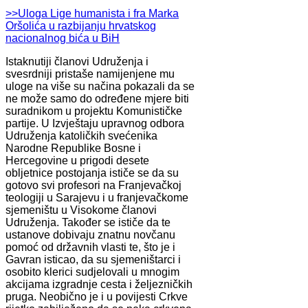
>>Uloga Lige humanista i fra Marka
Oršolića u razbijanju hrvatskog
nacionalnog bića u BiH
Istaknutiji članovi Udruženja i
svesrdniji pristaše namijenjene mu
uloge na više su načina pokazali da se
ne može samo do određene mjere biti
suradnikom u projektu Komunističke
partije. U Izvještaju upravnog odbora
Udruženja katoličkih svećenika
Narodne Republike Bosne i
Hercegovine u prigodi desete
obljetnice postojanja ističe se da su
gotovo svi profesori na Franjevačkoj
teologiji u Sarajevu i u franjevačkome
sjemeništu u Visokome članovi
Udruženja. Također se ističe da te
ustanove dobivaju znatnu novčanu
pomoć od državnih vlasti te, što je i
Gavran isticao, da su sjemeništarci i
osobito klerici sudjelovali u mnogim
akcijama izgradnje cesta i željezničkih
pruga. Neobično je i u povijesti Crkve