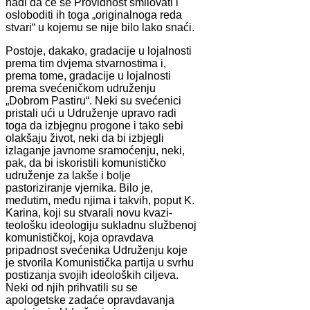
nadi da će se Providnost smilovati i
osloboditi ih toga „originalnoga reda
stvari“ u kojemu se nije bilo lako snaći.
Postoje, dakako, gradacije u lojalnosti
prema tim dvjema stvarnostima i,
prema tome, gradacije u lojalnosti
prema svećeničkom udruženju
„Dobrom Pastiru“. Neki su svećenici
pristali ući u Udruženje upravo radi
toga da izbjegnu progone i tako sebi
olakšaju život, neki da bi izbjegli
izlaganje javnome sramoćenju, neki,
pak, da bi iskoristili komunističko
udruženje za lakše i bolje
pastoriziranje vjernika. Bilo je,
međutim, među njima i takvih, poput K.
Karina, koji su stvarali novu kvazi-
teološku ideologiju sukladnu službenoj
komunističkoj, koja opravdava
pripadnost svećenika Udruženju koje
je stvorila Komunistička partija u svrhu
postizanja svojih ideoloških ciljeva.
Neki od njih prihvatili su se
apologetske zadaće opravdavanja