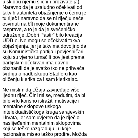
u sklopu njemu sličnih prozivatelja).
Naravno da je uzaludno očekivati od
takvih autoriteta objašnjenje o čemu je
tu riječ i naravno da se ni riječju neće
osvrnuti na bît moje dokumentirane
rasprave, a to je da je svećeničko
udruženje „Dobri Pastir“ bilo kreacija
UDB-e. Ne mogu se očekivati takva
objašnjenja, jer je takvima dovoljno da
su Komunistička partija i povjesničari
koju su vjerno tumačili povijest prema
partijskim očekivanjima davno
obznanili da je svatko tko ne prihvaća
tvrdnju o nadbiskupu Stadleru kao
oličenju klerikalca i sam klerikalac.
Ne mislim da Džaja zavrjeđuje više
ijednu riječ. Čini mi se, međutim, da bi
bilo vrlo korisno istražiti motivacije i
mentalne sklopove uskoga
intelektualističkoga kruga sarajevskih
Hrvata, jer sam uvjeren da je riječ o
naslijeđenim mentalnim sklopovima
koji se teško razgrađuju i u koje
racionalna misao teško prodire. Možda