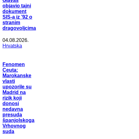
Glavaš
objavio tajni
dokument
SIS-a iz ’92 o
stranim
dragovoljcima
04.08.2026.
Hrvatska
Fenomen
Ceuta:
Marokanske
vlasti
upozorile su
Madrid na
rizik koji
donosi
nedavna
presuda
španjolskoga
Vrhovnog
suda