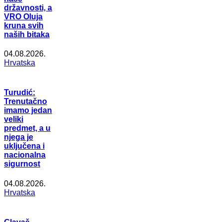
državnosti, a
VRO Oluja
kruna svih
naših bitaka
04.08.2026.
Hrvatska
Turudić:
Trenutačno
imamo jedan
veliki
predmet, a u
njega je
uključena i
nacionalna
sigurnost
04.08.2026.
Hrvatska