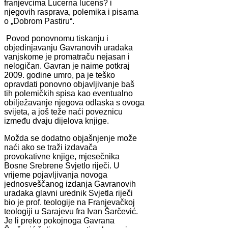
franjevcima Lucerna lucens? i
njegovih rasprava, polemika i pisama
o „Dobrom Pastiru“.
Povod ponovnomu tiskanju i
objedinjavanju Gavranovih uradaka
vanjskome je promatraču nejasan i
nelogičan. Gavran je naime potkraj
2009. godine umro, pa je teško
opravdati ponovno objavljivanje baš
tih polemičkih spisa kao eventualno
obilježavanje njegova odlaska s ovoga
svijeta, a još teže naći poveznicu
između dvaju dijelova knjige.
Možda se dodatno objašnjenje može
naći ako se traži izdavača
provokativne knjige, mjesečnika
Bosne Srebrene Svjetlo riječi. U
vrijeme pojavljivanja novoga
jednosveščanog izdanja Gavranovih
uradaka glavni urednik Svjetla riječi
bio je prof. teologije na Franjevačkoj
teologiji u Sarajevu fra Ivan Šarčević.
Je li preko pokojnoga Gavrana