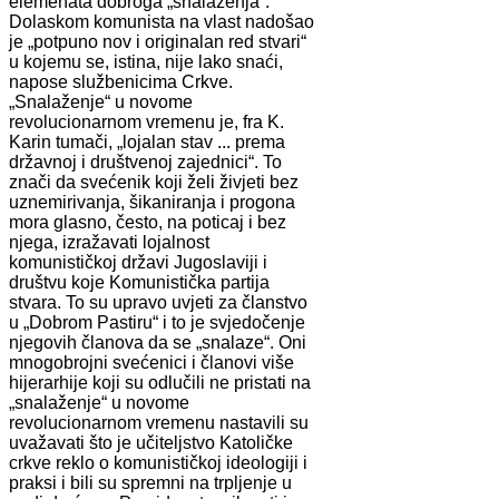
elemenata dobroga „snalaženja“.
Dolaskom komunista na vlast nadošao
je „potpuno nov i originalan red stvari“
u kojemu se, istina, nije lako snaći,
napose službenicima Crkve.
„Snalaženje“ u novome
revolucionarnom vremenu je, fra K.
Karin tumači, „lojalan stav ... prema
državnoj i društvenoj zajednici“. To
znači da svećenik koji želi živjeti bez
uznemirivanja, šikaniranja i progona
mora glasno, često, na poticaj i bez
njega, izražavati lojalnost
komunističkoj državi Jugoslaviji i
društvu koje Komunistička partija
stvara. To su upravo uvjeti za članstvo
u „Dobrom Pastiru“ i to je svjedočenje
njegovih članova da se „snalaze“. Oni
mnogobrojni svećenici i članovi više
hijerarhije koji su odlučili ne pristati na
„snalaženje“ u novome
revolucionarnom vremenu nastavili su
uvažavati što je učiteljstvo Katoličke
crkve reklo o komunističkoj ideologiji i
praksi i bili su spremni na trpljenje u