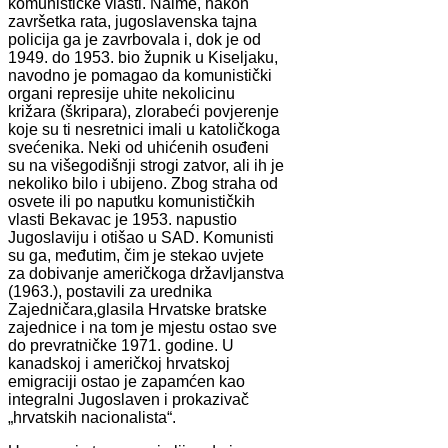
komunističke vlasti. Naime, nakon
završetka rata, jugoslavenska tajna
policija ga je zavrbovala i, dok je od
1949. do 1953. bio župnik u Kiseljaku,
navodno je pomagao da komunistički
organi represije uhite nekolicinu
križara (škripara), zlorabeći povjerenje
koje su ti nesretnici imali u katoličkoga
svećenika. Neki od uhićenih osuđeni
su na višegodišnji strogi zatvor, ali ih je
nekoliko bilo i ubijeno. Zbog straha od
osvete ili po naputku komunističkih
vlasti Bekavac je 1953. napustio
Jugoslaviju i otišao u SAD. Komunisti
su ga, međutim, čim je stekao uvjete
za dobivanje američkoga državljanstva
(1963.), postavili za urednika
Zajedničara,glasila Hrvatske bratske
zajednice i na tom je mjestu ostao sve
do prevratničke 1971. godine. U
kanadskoj i američkoj hrvatskoj
emigraciji ostao je zapamćen kao
integralni Jugoslaven i prokazivač
„hrvatskih nacionalista“.