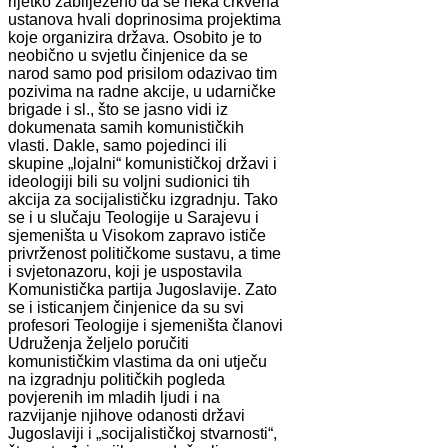
rijetko zabilježeno da se neka crkvena
ustanova hvali doprinosima projektima
koje organizira država. Osobito je to
neobično u svjetlu činjenice da se
narod samo pod prisilom odazivao tim
pozivima na radne akcije, u udarničke
brigade i sl., što se jasno vidi iz
dokumenata samih komunističkih
vlasti. Dakle, samo pojedinci ili
skupine „lojalni“ komunističkoj državi i
ideologiji bili su voljni sudionici tih
akcija za socijalističku izgradnju. Tako
se i u slučaju Teologije u Sarajevu i
sjemeništa u Visokom zapravo ističe
privrženost političkome sustavu, a time
i svjetonazoru, koji je uspostavila
Komunistička partija Jugoslavije. Zato
se i isticanjem činjenice da su svi
profesori Teologije i sjemeništa članovi
Udruženja željelo poručiti
komunističkim vlastima da oni utječu
na izgradnju političkih pogleda
povjerenih im mladih ljudi i na
razvijanje njihove odanosti državi
Jugoslaviji i „socijalističkoj stvarnosti“,