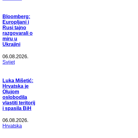
Bloomberg:
Europljani i
Rusi tajno
razgovarali o
miru u
Ukrajini
06.08.2026.
Svijet
Luka Mišetić:
Hrvatska je
Olujom
oslobodila
vlastiti teritorij
i spasila BiH
06.08.2026.
Hrvatska