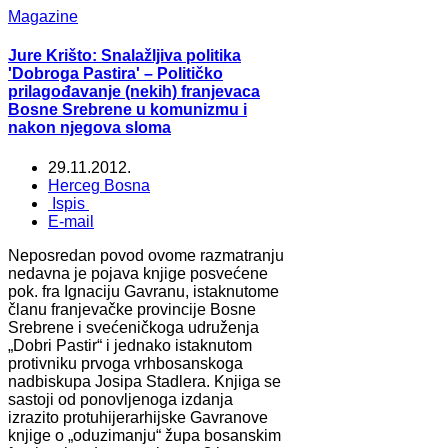
Magazine
Jure Krišto: Snalažljiva politika
'Dobroga Pastira' – Političko
prilagođavanje (nekih) franjevaca
Bosne Srebrene u komunizmu i
nakon njegova sloma
29.11.2012.
Herceg Bosna
Ispis
E-mail
Neposredan povod ovome razmatranju
nedavna je pojava knjige posvećene
pok. fra Ignaciju Gavranu, istaknutome
članu franjevačke provincije Bosne
Srebrene i svećeničkoga udruženja
„Dobri Pastir“ i jednako istaknutom
protivniku prvoga vrhbosanskoga
nadbiskupa Josipa Stadlera. Knjiga se
sastoji od ponovljenoga izdanja
izrazito protuhijerarhijske Gavranove
knjige o „oduzimanju“ župa bosanskim