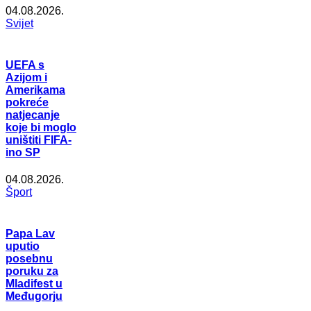
04.08.2026.
Svijet
UEFA s
Azijom i
Amerikama
pokreće
natjecanje
koje bi moglo
uništiti FIFA-
ino SP
04.08.2026.
Šport
Papa Lav
uputio
posebnu
poruku za
Mladifest u
Međugorju