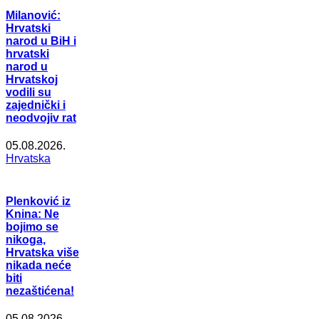
Milanović:
Hrvatski
narod u BiH i
hrvatski
narod u
Hrvatskoj
vodili su
zajednički i
neodvojiv rat
05.08.2026.
Hrvatska
Plenković iz
Knina: Ne
bojimo se
nikoga,
Hrvatska više
nikada neće
biti
nezaštićena!
05.08.2026.