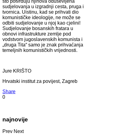
što potvrđuju njihova oduševljena
sudjelovanja u izgradnji cesta, pruga i
tvornica. Uistinu, kad se prihvati dio
komunističke ideologije, ne može se
odbiti sudjelovanje u njoj kao cjelini!
Sudjelovanje bosanskih fratara u
obnovi infrastrukture zemlje pod
vodstvom jugoslavenskih komunista i
„druga Tita“ samo je znak prihvaćanja
temeljnih komunističkih vrijednosti.
Jure KRIŠTO
Hrvatski institut za povijest, Zagreb
Share
0
najnovije
Prev
Next