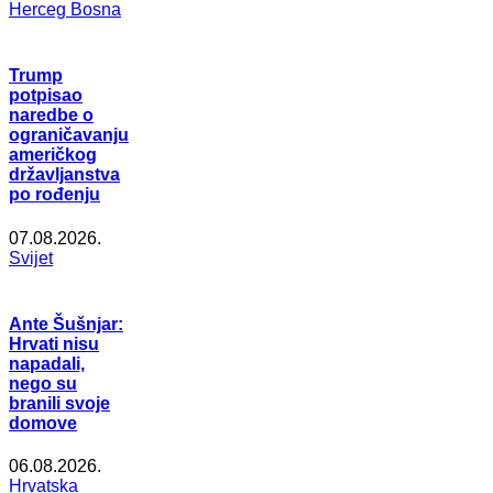
Herceg Bosna
Trump
potpisao
naredbe o
ograničavanju
američkog
državljanstva
po rođenju
07.08.2026.
Svijet
Ante Šušnjar:
Hrvati nisu
napadali,
nego su
branili svoje
domove
06.08.2026.
Hrvatska