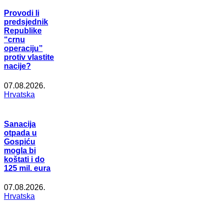
Provodi li
predsjednik
Republike
“crnu
operaciju”
protiv vlastite
nacije?
07.08.2026.
Hrvatska
Sanacija
otpada u
Gospiću
mogla bi
koštati i do
125 mil. eura
07.08.2026.
Hrvatska