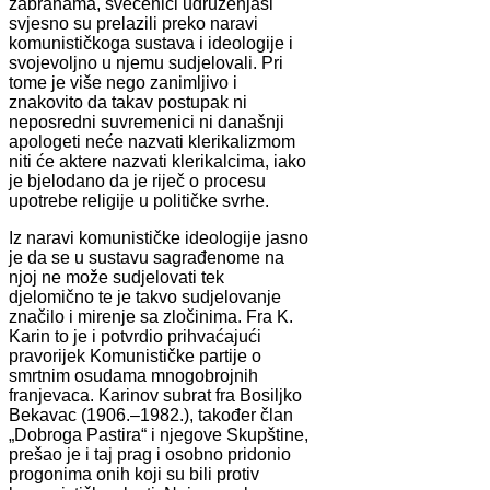
zabranama, svećenici udruženjaši
svjesno su prelazili preko naravi
komunističkoga sustava i ideologije i
svojevoljno u njemu sudjelovali. Pri
tome je više nego zanimljivo i
znakovito da takav postupak ni
neposredni suvremenici ni današnji
apologeti neće nazvati klerikalizmom
niti će aktere nazvati klerikalcima, iako
je bjelodano da je riječ o procesu
upotrebe religije u političke svrhe.
Iz naravi komunističke ideologije jasno
je da se u sustavu sagrađenome na
njoj ne može sudjelovati tek
djelomično te je takvo sudjelovanje
značilo i mirenje sa zločinima. Fra K.
Karin to je i potvrdio prihvaćajući
pravorijek Komunističke partije o
smrtnim osudama mnogobrojnih
franjevaca. Karinov subrat fra Bosiljko
Bekavac (1906.–1982.), također član
„Dobroga Pastira“ i njegove Skupštine,
prešao je i taj prag i osobno pridonio
progonima onih koji su bili protiv