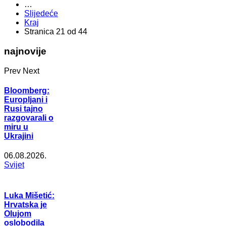
…
Slijedeće
Kraj
Stranica 21 od 44
najnovije
Prev
Next
Bloomberg:
Europljani i
Rusi tajno
razgovarali o
miru u
Ukrajini
06.08.2026.
Svijet
Luka Mišetić:
Hrvatska je
Olujom
oslobodila