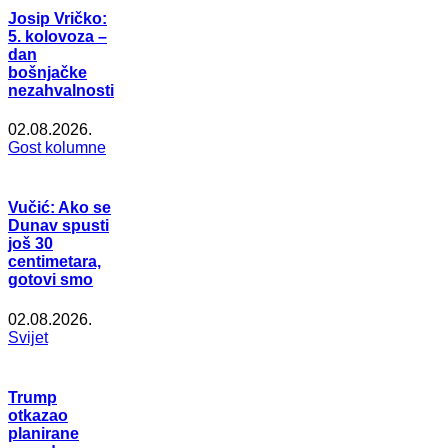
Josip Vričko:
5. kolovoza –
dan
bošnjačke
nezahvalnosti
02.08.2026.
Gost kolumne
Vučić: Ako se
Dunav spusti
još 30
centimetara,
gotovi smo
02.08.2026.
Svijet
Trump
otkazao
planirane