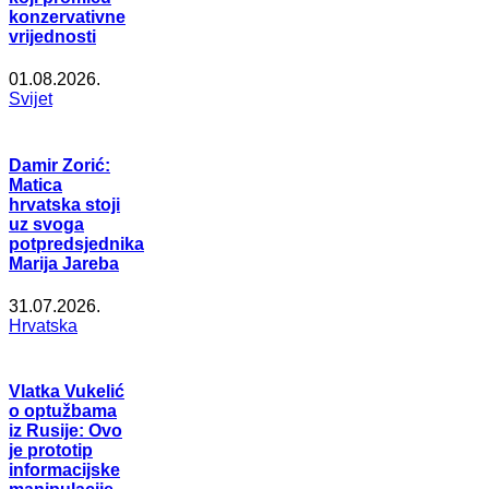
konzervativne
vrijednosti
01.08.2026.
Svijet
Damir Zorić:
Matica
hrvatska stoji
uz svoga
potpredsjednika
Marija Jareba
31.07.2026.
Hrvatska
Vlatka Vukelić
o optužbama
iz Rusije: Ovo
je prototip
informacijske