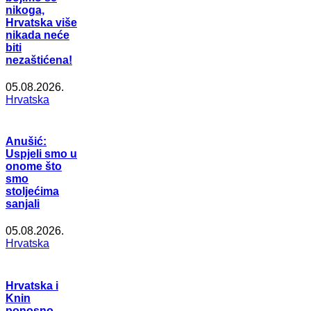
nikoga,
Hrvatska više
nikada neće
biti
nezaštićena!
05.08.2026.
Hrvatska
Anušić:
Uspjeli smo u
onome što
smo
stoljećima
sanjali
05.08.2026.
Hrvatska
Hrvatska i
Knin
ponosno