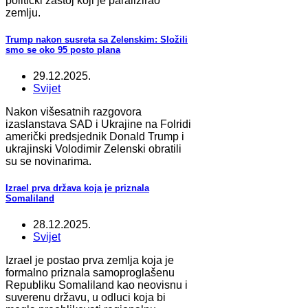
politički zastoj koji je paralizirao
zemlju.
Trump nakon susreta sa Zelenskim: Složili
smo se oko 95 posto plana
29.12.2025.
Svijet
Nakon višesatnih razgovora
izaslanstava SAD i Ukrajine na Folridi
američki predsjednik Donald Trump i
ukrajinski Volodimir Zelenski obratili
su se novinarima.
Izrael prva država koja je priznala
Somaliland
28.12.2025.
Svijet
Izrael je postao prva zemlja koja je
formalno priznala samoproglašenu
Republiku Somaliland kao neovisnu i
suverenu državu, u odluci koja bi