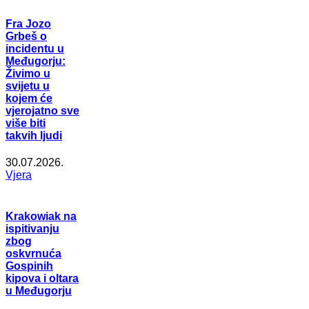
Fra Jozo
Grbeš o
incidentu u
Međugorju:
Živimo u
svijetu u
kojem će
vjerojatno sve
više biti
takvih ljudi
30.07.2026.
Vjera
Krakowiak na
ispitivanju
zbog
oskvrnuća
Gospinih
kipova i oltara
u Međugorju