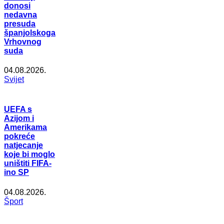
donosi
nedavna
presuda
španjolskoga
Vrhovnog
suda
04.08.2026.
Svijet
UEFA s
Azijom i
Amerikama
pokreće
natjecanje
koje bi moglo
uništiti FIFA-
ino SP
04.08.2026.
Šport