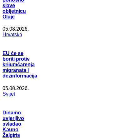
slave
obljetnicu
Oluje
05.08.2026.
Hrvatska
EU će se
boriti protiv
krijumčarenja
migranata i
dezinformacija
05.08.2026.
Svijet
Dinamo
uvjerljivo
svladao
Kauno
Žalgiris