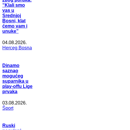
“Klali smo
vas u
Srednjoj
Bosni, klat
ćemo vam i
unuke”
04.08.2026.
Herceg Bosna
Dinamo
saznao
mogućeg
suparnika u
play-offu Lige
prvaka
03.08.2026.
Šport
Ruski