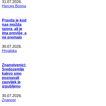
31.07.2026.
Herceg Bosna
Pravda je kod
nas možda
spora, ali je
ima previše, a
ne premalo
30.07.2026.
Hrvatska
Znanstvenici:
Sredozemlje
kakvo smo
poznavali
zauvijek je
izgubljeno
30.07.2026.
Znanost