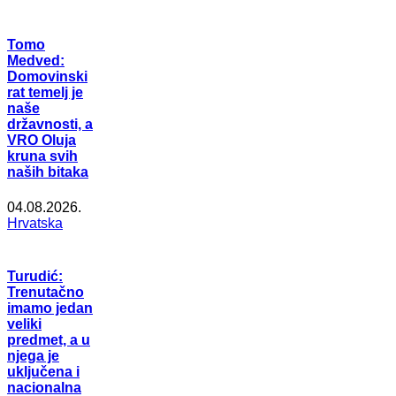
Tomo
Medved:
Domovinski
rat temelj je
naše
državnosti, a
VRO Oluja
kruna svih
naših bitaka
04.08.2026.
Hrvatska
Turudić:
Trenutačno
imamo jedan
veliki
predmet, a u
njega je
uključena i
nacionalna