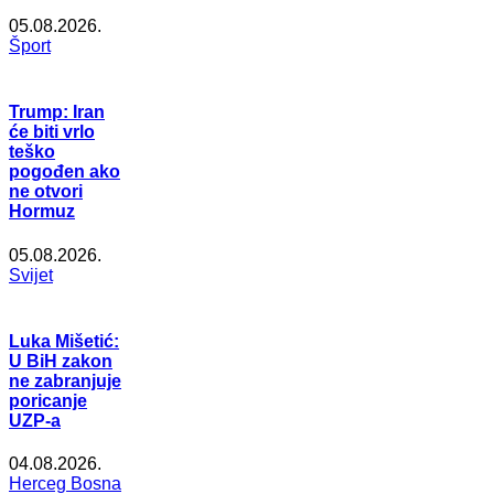
05.08.2026.
Šport
Trump: Iran
će biti vrlo
teško
pogođen ako
ne otvori
Hormuz
05.08.2026.
Svijet
Luka Mišetić:
U BiH zakon
ne zabranjuje
poricanje
UZP-a
04.08.2026.
Herceg Bosna