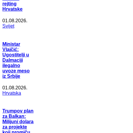
rejting
Hrvatske
01.08.2026.
Svijet
Ministar
Vlajčić:
Ugostitelji u
Dalmaciji
ilegalno
uvoze meso
iz Srbije
01.08.2026.
Hrvatska
Trumpov plan
za Balkan:
Milijuni dolara
za projekte
koji promiču