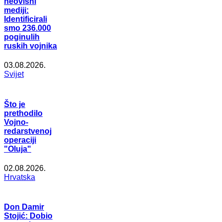
neovisni
mediji:
Identificirali
smo 236.000
poginulih
ruskih vojnika
03.08.2026.
Svijet
Što je
prethodilo
Vojno-
redarstvenoj
operaciji
"Oluja"
02.08.2026.
Hrvatska
Don Damir
Stojić: Dobio