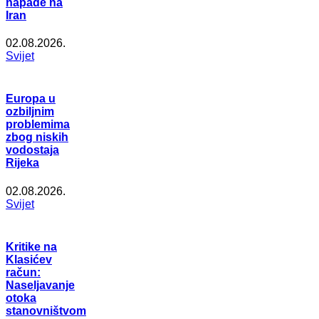
napade na
Iran
02.08.2026.
Svijet
Europa u
ozbiljnim
problemima
zbog niskih
vodostaja
Rijeka
02.08.2026.
Svijet
Kritike na
Klasićev
račun:
Naseljavanje
otoka
stanovništvom