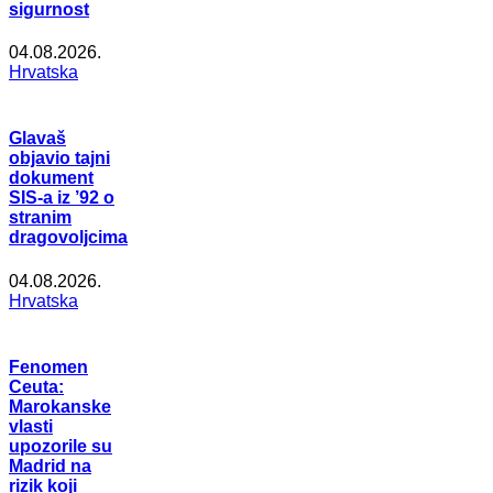
sigurnost
04.08.2026.
Hrvatska
Glavaš
objavio tajni
dokument
SIS-a iz ’92 o
stranim
dragovoljcima
04.08.2026.
Hrvatska
Fenomen
Ceuta:
Marokanske
vlasti
upozorile su
Madrid na
rizik koji