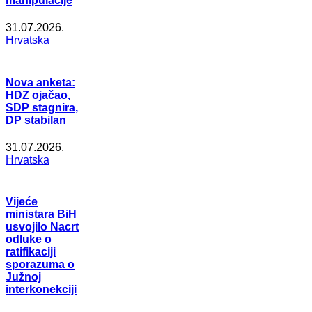
manipulacije
31.07.2026.
Hrvatska
Nova anketa:
HDZ ojačao,
SDP stagnira,
DP stabilan
31.07.2026.
Hrvatska
Vijeće
ministara BiH
usvojilo Nacrt
odluke o
ratifikaciji
sporazuma o
Južnoj
interkonekciji