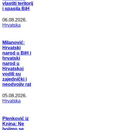
vlastiti teritorij
i spasila BiH
06.08.2026.
Hrvatska
Milanović:
Hrvatski
narod u BiH i
hrvatski
narod u
Hrvatskoj
vodili su
zajednički i
neodvojiv rat
05.08.2026.
Hrvatska
Plenković iz
Knina: Ne
bojimo se