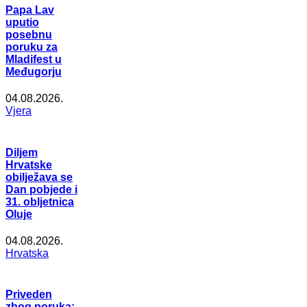
Papa Lav
uputio
posebnu
poruku za
Mladifest u
Međugorju
04.08.2026.
Vjera
Diljem
Hrvatske
obilježava se
Dan pobjede i
31. obljetnica
Oluje
04.08.2026.
Hrvatska
Priveden
zbog poruka: