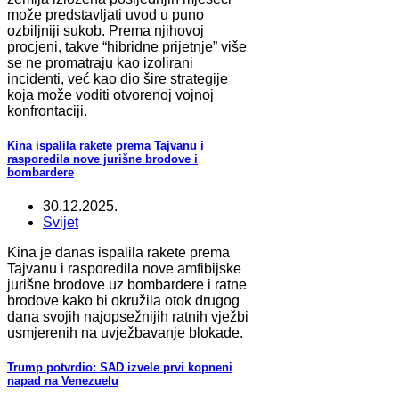
može predstavljati uvod u puno
ozbiljniji sukob. Prema njihovoj
procjeni, takve “hibridne prijetnje” više
se ne promatraju kao izolirani
incidenti, već kao dio šire strategije
koja može voditi otvorenoj vojnoj
konfrontaciji.
Kina ispalila rakete prema Tajvanu i
rasporedila nove jurišne brodove i
bombardere
30.12.2025.
Svijet
Kina je danas ispalila rakete prema
Tajvanu i rasporedila nove amfibijske
jurišne brodove uz bombardere i ratne
brodove kako bi okružila otok drugog
dana svojih najopsežnijih ratnih vježbi
usmjerenih na uvježbavanje blokade.
Trump potvrdio: SAD izvele prvi kopneni
napad na Venezuelu