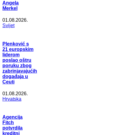
Angela
Merkel
01.08.2026.
Svijet
Plenković s
21 europskim
liderom
poslao oštru
poruku zbog
zabrinjavajućih
događaja u
Ceuti
01.08.2026.
Hrvatska
Agencija
Fitch
potvrdila
kreditni