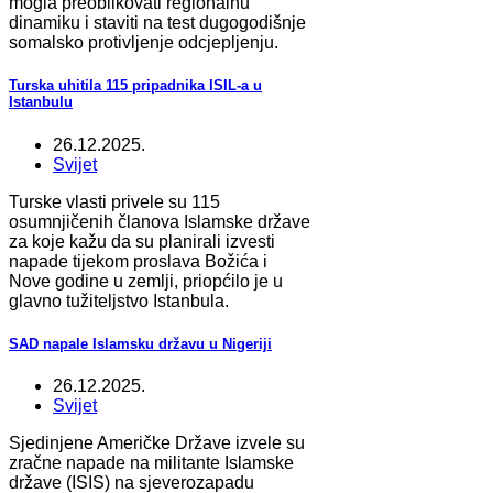
mogla preoblikovati regionalnu
dinamiku i staviti na test dugogodišnje
somalsko protivljenje odcjepljenju.
Turska uhitila 115 pripadnika ISIL-a u
Istanbulu
26.12.2025.
Svijet
Turske vlasti privele su 115
osumnjičenih članova Islamske države
za koje kažu da su planirali izvesti
napade tijekom proslava Božića i
Nove godine u zemlji, priopćilo je u
glavno tužiteljstvo Istanbula.
SAD napale Islamsku državu u Nigeriji
26.12.2025.
Svijet
Sjedinjene Američke Države izvele su
zračne napade na militante Islamske
države (ISIS) na sjeverozapadu