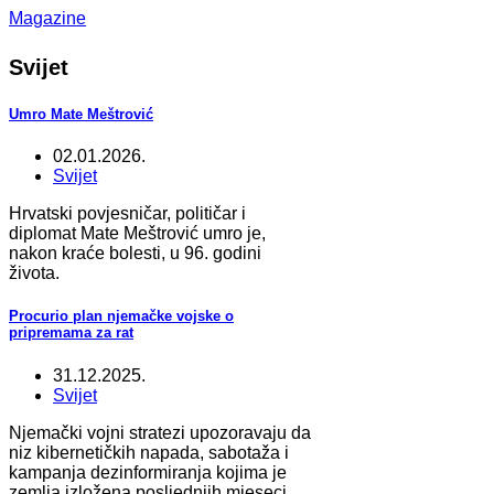
Magazine
Svijet
Umro Mate Meštrović
02.01.2026.
Svijet
Hrvatski povjesničar, političar i
diplomat Mate Meštrović umro je,
nakon kraće bolesti, u 96. godini
života.
Procurio plan njemačke vojske o
pripremama za rat
31.12.2025.
Svijet
Njemački vojni stratezi upozoravaju da
niz kibernetičkih napada, sabotaža i
kampanja dezinformiranja kojima je
zemlja izložena posljednjih mjeseci