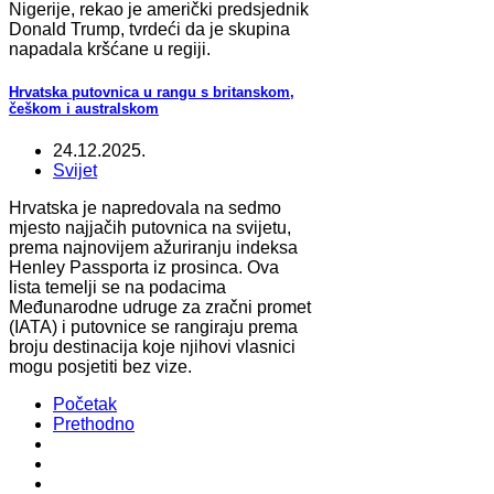
Nigerije, rekao je američki predsjednik
Donald Trump, tvrdeći da je skupina
napadala kršćane u regiji.
Hrvatska putovnica u rangu s britanskom,
češkom i australskom
24.12.2025.
Svijet
Hrvatska je napredovala na sedmo
mjesto najjačih putovnica na svijetu,
prema najnovijem ažuriranju indeksa
Henley Passporta iz prosinca. Ova
lista temelji se na podacima
Međunarodne udruge za zračni promet
(IATA) i putovnice se rangiraju prema
broju destinacija koje njihovi vlasnici
mogu posjetiti bez vize.
Početak
Prethodno