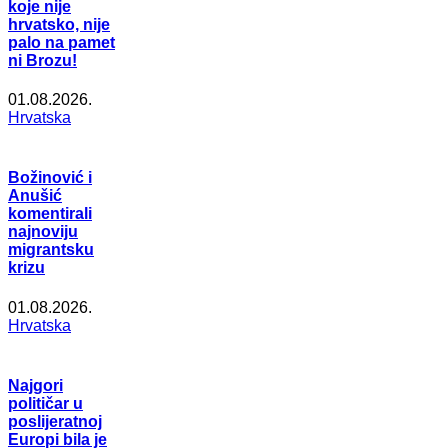
koje nije
hrvatsko, nije
palo na pamet
ni Brozu!
01.08.2026.
Hrvatska
Božinović i
Anušić
komentirali
najnoviju
migrantsku
krizu
01.08.2026.
Hrvatska
Najgori
političar u
poslijeratnoj
Europi bila je