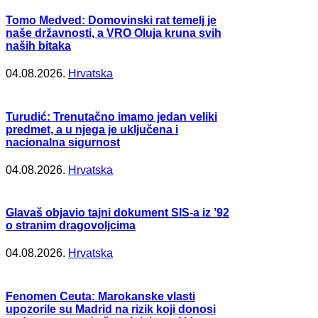
Tomo Medved: Domovinski rat temelj je
naše državnosti, a VRO Oluja kruna svih
naših bitaka
04.08.2026.
Hrvatska
Turudić: Trenutačno imamo jedan veliki
predmet, a u njega je uključena i
nacionalna sigurnost
04.08.2026.
Hrvatska
Glavaš objavio tajni dokument SIS-a iz ’92
o stranim dragovoljcima
04.08.2026.
Hrvatska
Fenomen Ceuta: Marokanske vlasti
upozorile su Madrid na rizik koji donosi