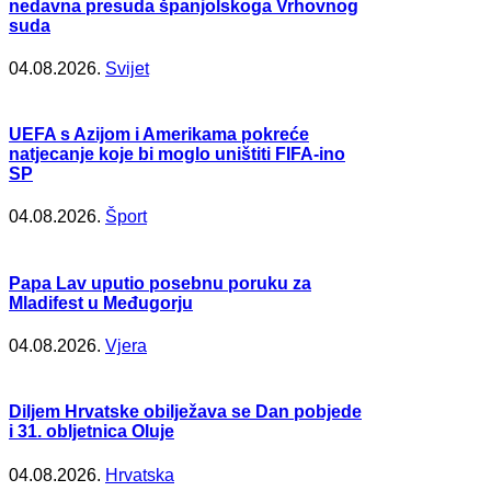
nedavna presuda španjolskoga Vrhovnog
suda
04.08.2026.
Svijet
UEFA s Azijom i Amerikama pokreće
natjecanje koje bi moglo uništiti FIFA-ino
SP
04.08.2026.
Šport
Papa Lav uputio posebnu poruku za
Mladifest u Međugorju
04.08.2026.
Vjera
Diljem Hrvatske obilježava se Dan pobjede
i 31. obljetnica Oluje
04.08.2026.
Hrvatska