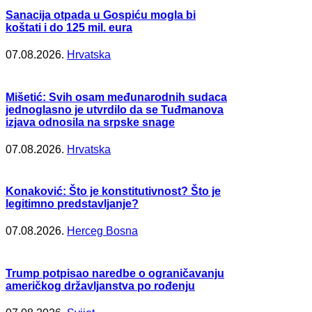
Sanacija otpada u Gospiću mogla bi
koštati i do 125 mil. eura
07.08.2026.
Hrvatska
Mišetić: Svih osam međunarodnih sudaca
jednoglasno je utvrdilo da se Tuđmanova
izjava odnosila na srpske snage
07.08.2026.
Hrvatska
Konaković: Što je konstitutivnost? Što je
legitimno predstavljanje?
07.08.2026.
Herceg Bosna
Trump potpisao naredbe o ograničavanju
američkog državljanstva po rođenju