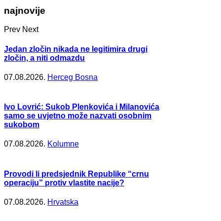
najnovije
Prev
Next
Jedan zločin nikada ne legitimira drugi
zločin, a niti odmazdu
07.08.2026.
Herceg Bosna
Ivo Lovrić: Sukob Plenkovića i Milanovića
samo se uvjetno može nazvati osobnim
sukobom
07.08.2026.
Kolumne
Provodi li predsjednik Republike “crnu
operaciju” protiv vlastite nacije?
07.08.2026.
Hrvatska