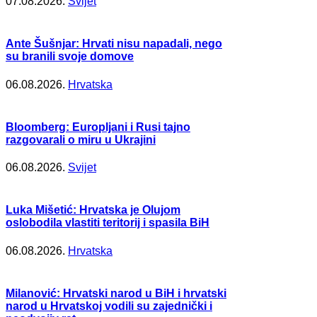
07.08.2026.
Svijet
Ante Šušnjar: Hrvati nisu napadali, nego
su branili svoje domove
06.08.2026.
Hrvatska
Bloomberg: Europljani i Rusi tajno
razgovarali o miru u Ukrajini
06.08.2026.
Svijet
Luka Mišetić: Hrvatska je Olujom
oslobodila vlastiti teritorij i spasila BiH
06.08.2026.
Hrvatska
Milanović: Hrvatski narod u BiH i hrvatski
narod u Hrvatskoj vodili su zajednički i