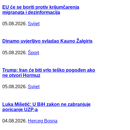
EU će se boriti protiv krijumčarenja
migranata i dezinformacija
05.08.2026.
Svijet
Dinamo uvjerljivo svladao Kauno Žalgiris
05.08.2026.
Šport
Trump: Iran će biti vrlo teško pogođen ako
ne otvori Hormuz
05.08.2026.
Svijet
Luka Mišetić: U BiH zakon ne zabranjuje
poricanje UZP-a
04.08.2026.
Herceg Bosna