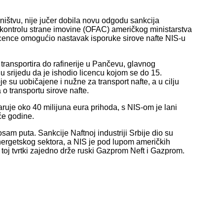
sništvu, nije jučer dobila novu odgodu sankcija
ontrolu strane imovine (OFAC) američkog ministarstva
cence omogućio nastavak isporuke sirove nafte NIS-u
transportira do rafinerije u Pančevu, glavnog
 u srijedu da je ishodio licencu kojom se do 15.
 su uobičajene i nužne za transport nafte, a u cilju
o transportu sirove nafte.
tvaruje oko 40 milijuna eura prihoda, s NIS-om je lani
će godine.
am puta. Sankcije Naftnoj industriji Srbije dio su
nergetskog sektora, a NIS je pod lupom američkih
 toj tvrtki zajedno drže ruski Gazprom Neft i Gazprom.