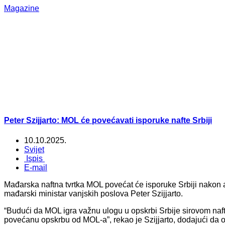
Magazine
Peter Szijjarto: MOL će povećavati isporuke nafte Srbiji
10.10.2025.
Svijet
Ispis
E-mail
Mađarska naftna tvrtka MOL povećat će isporuke Srbiji nakon ame
mađarski ministar vanjskih poslova Peter Szijjarto.
“Budući da MOL igra važnu ulogu u opskrbi Srbije sirovom nafto
povećanu opskrbu od MOL-a”, rekao je Szijjarto, dodajući da 