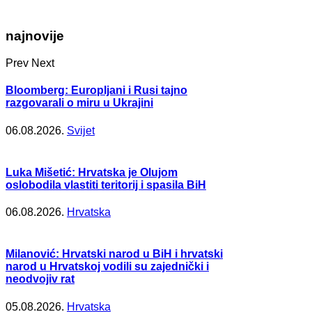
najnovije
Prev
Next
Bloomberg: Europljani i Rusi tajno
razgovarali o miru u Ukrajini
06.08.2026.
Svijet
Luka Mišetić: Hrvatska je Olujom
oslobodila vlastiti teritorij i spasila BiH
06.08.2026.
Hrvatska
Milanović: Hrvatski narod u BiH i hrvatski
narod u Hrvatskoj vodili su zajednički i
neodvojiv rat
05.08.2026.
Hrvatska