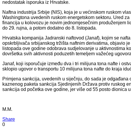
nedostatak isporuka iz Hrvatske.
Naftna industrija Srbije (NIS), koja je u većinskom ruskom vla
Washingtona uvedenih ruskom energetskom sektoru. Ured za k
financija u kolovozu je novim jednomjesečnim produženjem li
do 29. rujna, a potom dodatno do 8. listopada.
Hrvatska kompanija Jadranski naftovod (Janaf), kojim se nafta 
opskrbljivača srbijanskog tržišta naftnim derivatima, objavio je
listopada ove godine odobrava sudjelovanje u aktivnostima koje
dovršetka svih aktivnosti poduzetih temeljem važećeg ugovora 
Janaf, koji isporučuje između dva i tri milijuna tona nafte i os
sklopio ugovor o transportu 10 milijuna tona nafte do kraja idu
Primjena sankcija, uvedenih u siječnju, do sada je odgađana os
kaznenog paketa sankcija Sjedinjenih Država protiv ruskog e
sankcija od početka ove godine, jer više od 55 posto dionica u
M.M.
Share
0