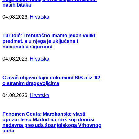
naših bitaka
04.08.2026.
Hrvatska
Turudić: Trenutačno imamo jedan veliki
predmet, a u njega je uključena i
nacionalna sigurnost
04.08.2026.
Hrvatska
Glavaš objavio tajni dokument SIS-a iz ’92
o stranim dragovoljcima
04.08.2026.
Hrvatska
Fenomen Ceuta: Marokanske vlasti
upozorile su Madrid na rizik koji donosi
nedavna presuda španjolskoga Vrhovnog
suda