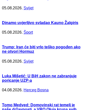
05.08.2026.
Svijet
Dinamo uvjerljivo svladao Kauno Žalgiris
05.08.2026.
Šport
Trump: Iran će biti vrlo teško pogođen ako
ne otvori Hormuz
05.08.2026.
Svijet
Luka Mišetić: U BiH zakon ne zabranjuje
poricanje UZP-a
04.08.2026.
Herceg Bosna
Tomo Medved: Domovinski rat temelj je
naše državnosti, a VRO Oluja kruna svih