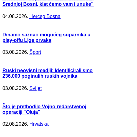
Srednjoj Bosni, klat ćemo vam i unuke”
04.08.2026.
Herceg Bosna
Dinamo saznao mogućeg suparnika u
play-offu Lige prvaka
03.08.2026.
Šport
Ruski neovisni mediji: Identificirali smo
236.000 poginulih ruskih vojnika
03.08.2026.
Svijet
Što je prethodilo Vojno-redarstvenoj
operaciji "Oluja"
02.08.2026.
Hrvatska