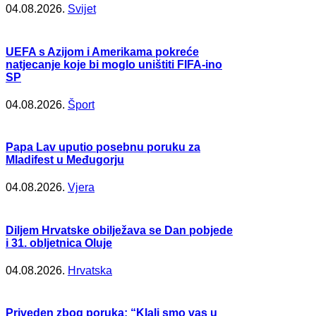
04.08.2026.
Svijet
UEFA s Azijom i Amerikama pokreće
natjecanje koje bi moglo uništiti FIFA-ino
SP
04.08.2026.
Šport
Papa Lav uputio posebnu poruku za
Mladifest u Međugorju
04.08.2026.
Vjera
Diljem Hrvatske obilježava se Dan pobjede
i 31. obljetnica Oluje
04.08.2026.
Hrvatska
Priveden zbog poruka: “Klali smo vas u