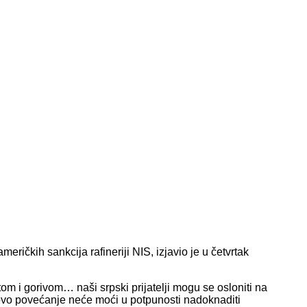
ričkih sankcija rafineriji NIS, izjavio je u četvrtak
m i gorivom… naši srpski prijatelji mogu se osloniti na
ovo povećanje neće moći u potpunosti nadoknaditi