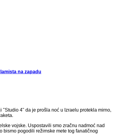
islamista na zapadu
i "Studio 4" da je prošla noć u Izraelu protekla mirno,
raketa.
zraelske vojske. Uspostavili smo zračnu nadmoć nad
o bismo pogodili režimske mete tog fanatičnog