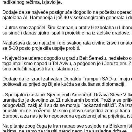
radikalnog režima, izjavio je.
Dodaje da se najveće postignuće dogodilo na početku operaci
ajatolaha Ali Hameneija i još 40 visokorangiranih generala i 
- Jutros smo započeli širu kampanju protiv Hezbolaha u Liban
su sinoć i danas ujutro ispalili projektile na izraelske gradove, 
Naglašava da su najtužniji dio svakog rata civilne žrtve i unato
se 5-10 posto projektila uspije probiti.
- Najveći se udarac dogodio u gradu Beit Šemešu, nedaleko od 
toga imali smo napad u Tel Avivu, a pogođen je i Jeruzalem. Zn
smo odlučili napasti Iran, istaknuo je.
Dodaje da je Izrael zahvalan Donaldu Trumpu i SAD-u. Imaju odl
poštovali su prijedlog Bijele kućda se da šansa diplomaciji.
- Specijalni izaslanik Sjedinjenih Američkih Država Steve Vit
uranija što je dovoljno za 11 nuklearnih bombi. Pružila se prili
odugovlači, zaključili su da se moraju "pokazati mišići". Za Iz
priuštiti, mi ne možemo. Mi smo gotovo susjedna zemlja Irana i ba
Europe, a za nas je to neposredna egzistencijalna prijetnja, is
Na pitanje zbog čega je Iran napao sve susjede na Bliskom is
režima, ne samo za vlastiti narod nego i za susjedne države.