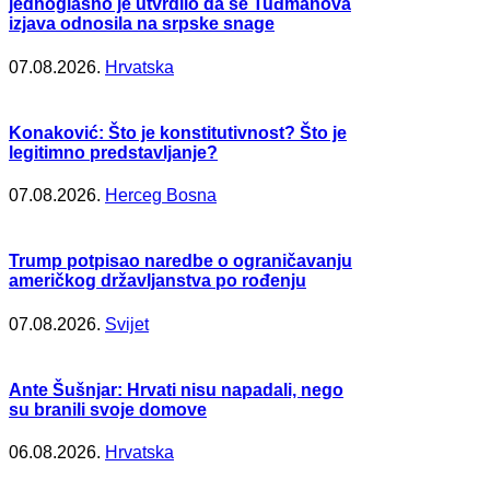
jednoglasno je utvrdilo da se Tuđmanova
izjava odnosila na srpske snage
07.08.2026.
Hrvatska
Konaković: Što je konstitutivnost? Što je
legitimno predstavljanje?
07.08.2026.
Herceg Bosna
Trump potpisao naredbe o ograničavanju
američkog državljanstva po rođenju
07.08.2026.
Svijet
Ante Šušnjar: Hrvati nisu napadali, nego
su branili svoje domove
06.08.2026.
Hrvatska