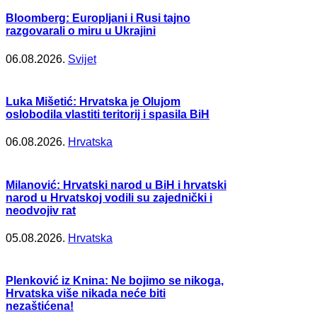
Bloomberg: Europljani i Rusi tajno
razgovarali o miru u Ukrajini
06.08.2026.
Svijet
Luka Mišetić: Hrvatska je Olujom
oslobodila vlastiti teritorij i spasila BiH
06.08.2026.
Hrvatska
Milanović: Hrvatski narod u BiH i hrvatski
narod u Hrvatskoj vodili su zajednički i
neodvojiv rat
05.08.2026.
Hrvatska
Plenković iz Knina: Ne bojimo se nikoga,
Hrvatska više nikada neće biti
nezaštićena!