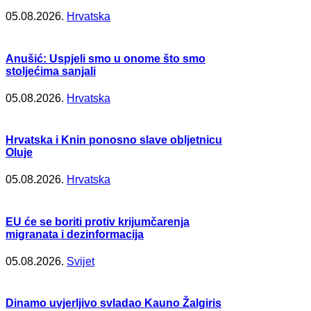
05.08.2026.
Hrvatska
Anušić: Uspjeli smo u onome što smo
stoljećima sanjali
05.08.2026.
Hrvatska
Hrvatska i Knin ponosno slave obljetnicu
Oluje
05.08.2026.
Hrvatska
EU će se boriti protiv krijumčarenja
migranata i dezinformacija
05.08.2026.
Svijet
Dinamo uvjerljivo svladao Kauno Žalgiris