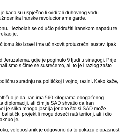
je kada su uspješno likvidirali duhovnog vođu
dužnosnika Iranske revolucionarne garde.
onu. Hezbolah se odlučio pridružiti iranskom napadu te
rekao je.
č tomu što Izrael ima učinkovit protuzračni sustav, ipak
Jeruzalema, gdje je poginulo 9 ljudi u sinagogi. Prije
ali smo s čime se susrećemo, ali to je i razlog zašto
ičnu suradnju na političkoj i vojnoj razini. Kako kaže,
koff čuo je da Iran ima 560 kilograma obogaćenog
ka diplomaciji, ali čim je SAD shvatio da Iran
rael je slika mnogo jasnija jer ono što si SAD može
listički projektili mogu doseći naš teritorij, ali i dio
taknuo je.
toku, veleposlanik je odgovorio da to pokazuje opasnost