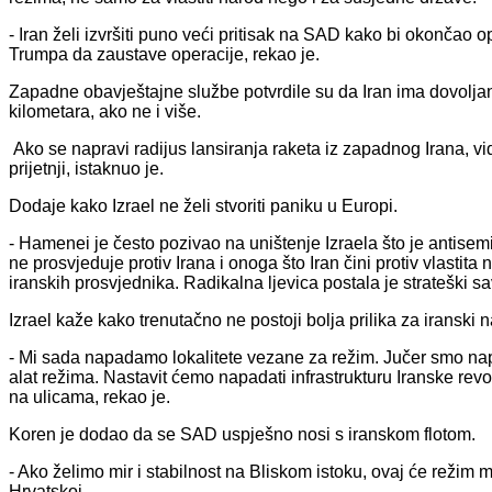
- Iran želi izvršiti puno veći pritisak na SAD kako bi okončao 
Trumpa da zaustave operacije, rekao je.
Zapadne obavještajne službe potvrdile su da Iran ima dovoljan
kilometara, ako ne i više.
Ako se napravi radijus lansiranja raketa iz zapadnog Irana, vi
prijetnji, istaknuo je.
Dodaje kako Izrael ne želi stvoriti paniku u Europi.
- Hamenei je često pozivao na uništenje Izraela što je antisemit
ne prosvjeduje protiv Irana i onoga što Iran čini protiv vlastita
iranskih prosvjednika. Radikalna ljevica postala je strateški s
Izrael kaže kako trenutačno ne postoji bolja prilika za iranski 
- Mi sada napadamo lokalitete vezane za režim. Jučer smo napali
alat režima. Nastavit ćemo napadati infrastrukturu Iranske revol
na ulicama, rekao je.
Koren je dodao da se SAD uspješno nosi s iranskom flotom.
- Ako želimo mir i stabilnost na Bliskom istoku, ovaj će režim mo
Hrvatskoj.