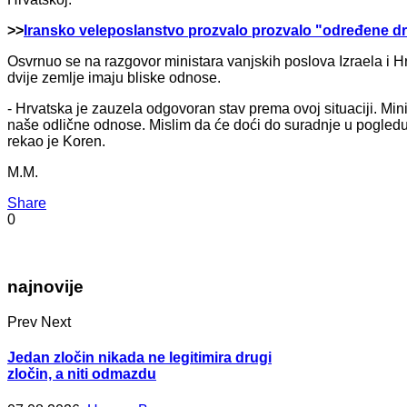
>>
Iransko veleposlanstvo prozvalo prozvalo "određene dr
Osvrnuo se na razgovor ministara vanjskih poslova Izraela i 
dvije zemlje imaju bliske odnose.
- Hrvatska je zauzela odgovoran stav prema ovoj situaciji. Mini
naše odlične odnose. Mislim da će doći do suradnje u pogledu
rekao je Koren.
M.M.
Share
0
najnovije
Prev
Next
Jedan zločin nikada ne legitimira drugi
zločin, a niti odmazdu