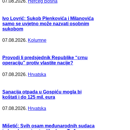
07.08.2026.
Herceg Bosna
Ivo Lovrić: Sukob Plenkovića i Milanovića
samo se uvjetno može nazvati osobnim
sukobom
07.08.2026.
Kolumne
Provodi li predsjednik Republike “crnu
operaciju” protiv vlastite nacije?
07.08.2026.
Hrvatska
Sanacija otpada u Gospiću mogla bi
koštati i do 125 mil. eura
07.08.2026.
Hrvatska
Mišetić: Svih osam međunarodnih sudaca