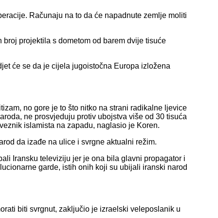
operacije. Računaju na to da će napadnute zemlje moliti
 broj projektila s dometom od barem dvije tisuće
djet će se da je cijela jugoistočna Europa izložena
izam, no gore je to što nitko na strani radikalne ljevice
 naroda, ne prosvjeduju protiv ubojstva više od 30 tisuća
aveznik islamista na zapadu, naglasio je Koren.
narod da izađe na ulice i svrgne aktualni režim.
 Iransku televiziju jer je ona bila glavni propagator i
ucionarne garde, istih onih koji su ubijali iranski narod
rati biti svrgnut, zaključio je izraelski veleposlanik u