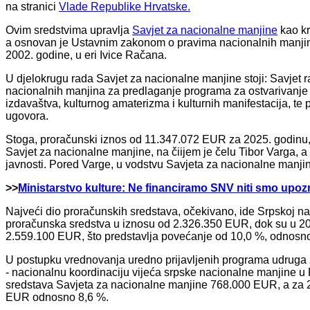
na stranici
Vlade Republike Hrvatske.
Ovim sredstvima upravlja
Savjet za nacionalne manjine
kao kr
a osnovan je Ustavnim zakonom o pravima nacionalnih manjina 
2002. godine, u eri Ivice Račana.
U djelokrugu rada Savjet za nacionalne manjine stoji: Savjet
nacionalnih manjina za predlaganje programa za ostvarivanje k
izdavaštva, kulturnog amaterizma i kulturnih manifestacija, te 
ugovora.
Stoga, proračunski iznos od 11.347.072 EUR za 2025. godinu, n
Savjet za nacionalne manjine, na čiijem je čelu Tibor Varga, a
javnosti. Pored Varge, u vodstvu Savjeta za nacionalne manjin
>>
Ministarstvo kulture: Ne financiramo SNV niti smo upoz
Najveći dio proračunskih sredstava, očekivano, ide Srpskoj na
proračunska sredstva u iznosu od 2.326.350 EUR, dok su u 2
2.559.100 EUR, što predstavlja povećanje od 10,0 %, odnos
U postupku vrednovanja uredno prijavljenih programa udruga
- nacionalnu koordinaciju vijeća srpske nacionalne manjine u 
sredstava Savjeta za nacionalne manjine 768.000 EUR, a za 
EUR odnosno 8,6 %.