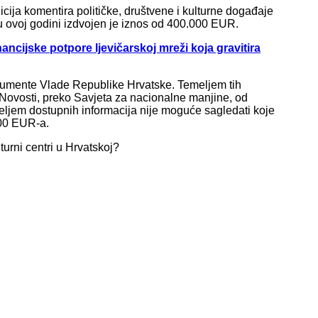
icija komentira političke, društvene i kulturne događaje
u ovoj godini izdvojen je iznos od 400.000 EUR.
ancijske potpore ljevičarskoj mreži koja gravitira
kumente Vlade Republike Hrvatske. Temeljem tih
k Novosti, preko Savjeta za nacionalne manjine, od
jem dostupnih informacija nije moguće sagledati koje
200 EUR-a.
lturni centri u Hrvatskoj?