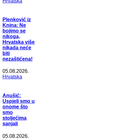
Hrvatska
Plenković iz
Knina: Ne
bojimo se
nikoga,
Hrvatska više
nikada neće
biti
nezaštićena!
05.08.2026.
Hrvatska
Anušić:
Uspjeli smo u
onome što
smo
stoljećima
sanjali
05.08.2026.