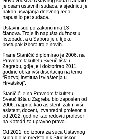
Novo vodstvo Ustavnog suda izabralo
je osam ustavnih sudaca, a sjednicu je
nakon usvajanja dnevnog reda
napustilo pet sudaca.
Ustavni sud po zakonu ima 13
članova. Troje ih napušta dužnost u
listopadu, a u Saboru je u tijeku
postupak izbora troje novih.
Frane Staničić diplomirao je 2006. na
Pravnom fakultetu Sveučilišta u
Zagrebu, gdje je i doktorirao 2011.
godine obranivši disertaciju na temu
“Razvoj instituta izvlaštenja u
Hrvatskoj”.
Staničić je na Pravnom fakultetu
Sveučilišta u Zagrebu bio zaposlen od
2006. najprije kao asistent, zatim viši
asistent, docent, izvanredni profesor, a
od 2022. godine kao redoviti profesor
na Katedri za upravno pravo.
Od 2021. do izbora za suca Ustavnog
suda bio je predstojnik Studijskog