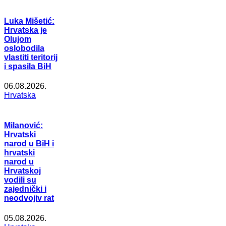
Luka Mišetić:
Hrvatska je
Olujom
oslobodila
vlastiti teritorij
i spasila BiH
06.08.2026.
Hrvatska
Milanović:
Hrvatski
narod u BiH i
hrvatski
narod u
Hrvatskoj
vodili su
zajednički i
neodvojiv rat
05.08.2026.