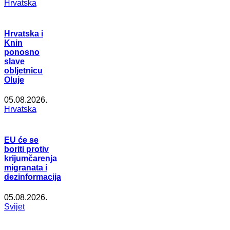
Hrvatska
Hrvatska i
Knin
ponosno
slave
obljetnicu
Oluje
05.08.2026.
Hrvatska
EU će se
boriti protiv
krijumčarenja
migranata i
dezinformacija
05.08.2026.
Svijet