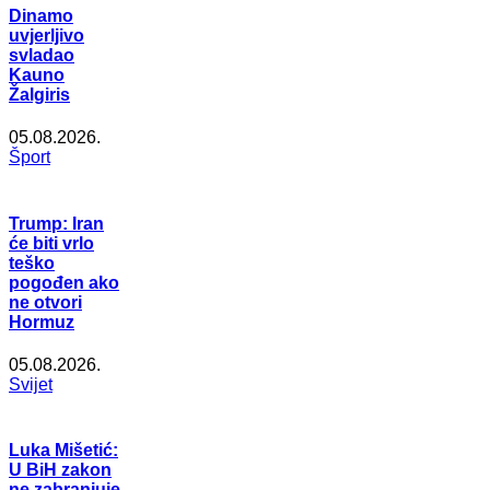
Dinamo
uvjerljivo
svladao
Kauno
Žalgiris
05.08.2026.
Šport
Trump: Iran
će biti vrlo
teško
pogođen ako
ne otvori
Hormuz
05.08.2026.
Svijet
Luka Mišetić:
U BiH zakon
ne zabranjuje