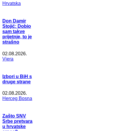
Hrvatska
Don Damir
Stojić: Dobio
sam takve
prijetnje, to je
strašno
02.08.2026.
Vjera
Izbori u BiH s
druge strane
02.08.2026.
Herceg Bosna
Zašto SNV
Srbe pretvara
u hrvatske