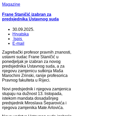
Magazine
Frane Staničić izabran za
predsjednika Ustavnog suda
30.09.2025.
Hrvatska
Ispis
E-mail
Zagrebački profesor pravnih znanosti,
ustavni sudac Frane Staničić u
ponedjeljak je izabran za novog
predsjednika Ustavnog suda, a za
njegovu zamjenicu sutkinja Maša
Marochini Zrinski, ranije profesorica
Pravnog fakulteta u Rijeci.
Novi predsjednik i njegova zamjenica
stupaju na dužnost 13. listopada,
istekom mandata dosadašnjeg
predsjednik Miroslava Šeparovića i
njegova zamjenika Mate Arlovića.