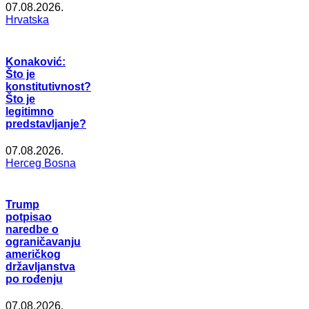
07.08.2026.
Hrvatska
Konaković:
Što je
konstitutivnost?
Što je
legitimno
predstavljanje?
07.08.2026.
Herceg Bosna
Trump
potpisao
naredbe o
ograničavanju
američkog
državljanstva
po rođenju
07.08.2026.