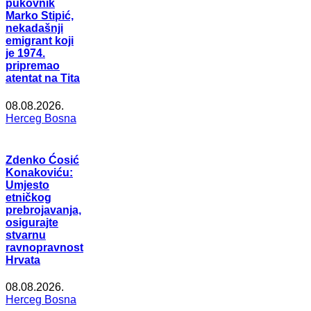
pukovnik
Marko Stipić,
nekadašnji
emigrant koji
je 1974.
pripremao
atentat na Tita
08.08.2026.
Herceg Bosna
Zdenko Ćosić
Konakoviću:
Umjesto
etničkog
prebrojavanja,
osigurajte
stvarnu
ravnopravnost
Hrvata
08.08.2026.
Herceg Bosna