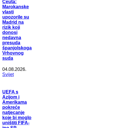
Ceuta:
Marokanske
vlasti
upozorile su
Madrid na
rizik koji
donosi
nedavna
presuda
španjolskoga
Vrhovnog
suda
04.08.2026.
Svijet
UEFA s
Azijom i
Amerikama
pokreće
natjecanje
koje bi moglo
uništiti FIFA-
ino SP