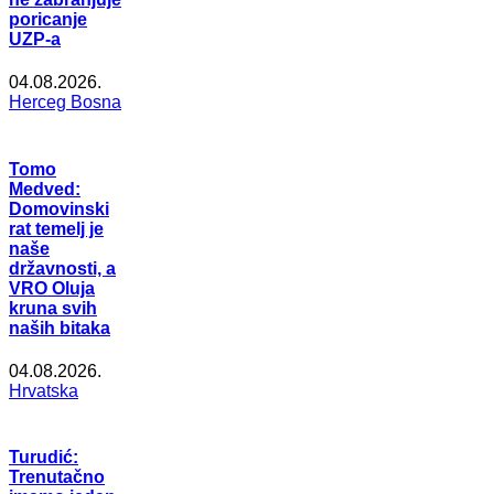
poricanje
UZP-a
04.08.2026.
Herceg Bosna
Tomo
Medved:
Domovinski
rat temelj je
naše
državnosti, a
VRO Oluja
kruna svih
naših bitaka
04.08.2026.
Hrvatska
Turudić:
Trenutačno