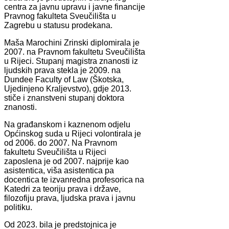
centra za javnu upravu i javne financije
Pravnog fakulteta Sveučilišta u
Zagrebu u statusu prodekana.
Maša Marochini Zrinski diplomirala je
2007. na Pravnom fakultetu Sveučilišta
u Rijeci. Stupanj magistra znanosti iz
ljudskih prava stekla je 2009. na
Dundee Faculty of Law (Škotska,
Ujedinjeno Kraljevstvo), gdje 2013.
stiče i znanstveni stupanj doktora
znanosti.
Na građanskom i kaznenom odjelu
Općinskog suda u Rijeci volontirala je
od 2006. do 2007. Na Pravnom
fakultetu Sveučilišta u Rijeci
zaposlena je od 2007. najprije kao
asistentica, viša asistentica pa
docentica te izvanredna profesorica na
Katedri za teoriju prava i države,
filozofiju prava, ljudska prava i javnu
politiku.
Od 2023. bila je predstojnica je