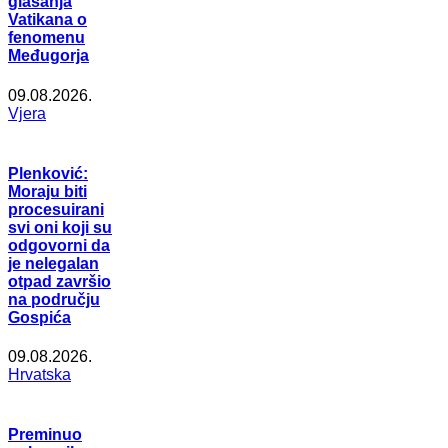
glasanja
Vatikana o
fenomenu
Međugorja
09.08.2026.
Vjera
Plenković:
Moraju biti
procesuirani
svi oni koji su
odgovorni da
je nelegalan
otpad završio
na području
Gospića
09.08.2026.
Hrvatska
Preminuo