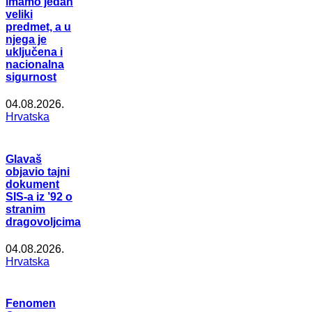
imamo jedan
veliki
predmet, a u
njega je
uključena i
nacionalna
sigurnost
04.08.2026.
Hrvatska
Glavaš
objavio tajni
dokument
SIS-a iz ’92 o
stranim
dragovoljcima
04.08.2026.
Hrvatska
Fenomen