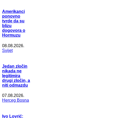
Amerikanci
ponovno
tvrde da su
blizu
dogovora o
Hormuzu
08.08.2026.
Svijet
Jedan zločin
nikada ne
legitimira
drugi zločin, a
niti odmazdu
07.08.2026.
Herceg Bosna
Ivo Lovrić: