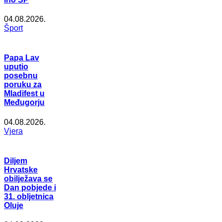
04.08.2026.
Šport
Papa Lav
uputio
posebnu
poruku za
Mladifest u
Međugorju
04.08.2026.
Vjera
Diljem
Hrvatske
obilježava se
Dan pobjede i
31. obljetnica
Oluje