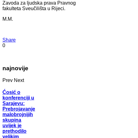
Zavoda za ljudska prava Pravnog
fakulteta Sveučilišta u Rijeci.
M.M.
Share
0
najnovije
Prev
Next
Ćosić o
konferenciji u
Sarajevu:
Prebrojavanje
malobrojnijih
skupina
uvijek je
prethodilo
velikim