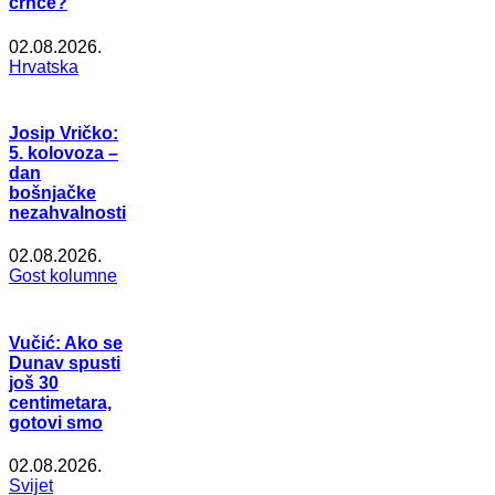
crnce?
02.08.2026.
Hrvatska
Josip Vričko:
5. kolovoza –
dan
bošnjačke
nezahvalnosti
02.08.2026.
Gost kolumne
Vučić: Ako se
Dunav spusti
još 30
centimetara,
gotovi smo
02.08.2026.
Svijet