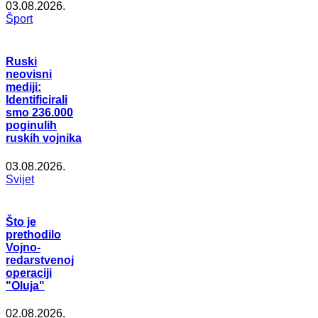
03.08.2026.
Šport
Ruski
neovisni
mediji:
Identificirali
smo 236.000
poginulih
ruskih vojnika
03.08.2026.
Svijet
Što je
prethodilo
Vojno-
redarstvenoj
operaciji
"Oluja"
02.08.2026.