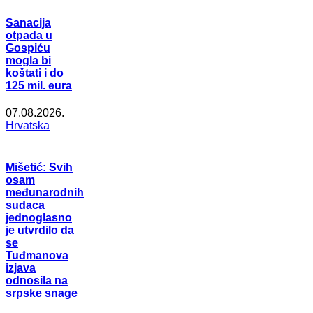
Sanacija
otpada u
Gospiću
mogla bi
koštati i do
125 mil. eura
07.08.2026.
Hrvatska
Mišetić: Svih
osam
međunarodnih
sudaca
jednoglasno
je utvrdilo da
se
Tuđmanova
izjava
odnosila na
srpske snage