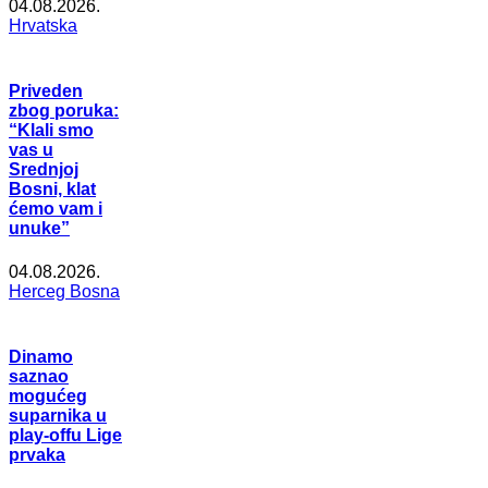
04.08.2026.
Hrvatska
Priveden
zbog poruka:
“Klali smo
vas u
Srednjoj
Bosni, klat
ćemo vam i
unuke”
04.08.2026.
Herceg Bosna
Dinamo
saznao
mogućeg
suparnika u
play-offu Lige
prvaka