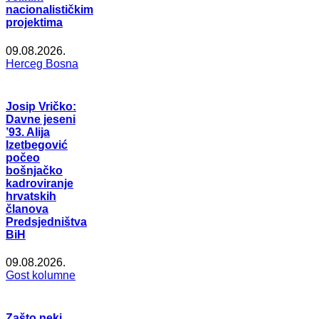
nacionalističkim
projektima
09.08.2026.
Herceg Bosna
Josip Vričko:
Davne jeseni
’93. Alija
Izetbegović
počeo
bošnjačko
kadroviranje
hrvatskih
članova
Predsjedništva
BiH
09.08.2026.
Gost kolumne
Zašto neki