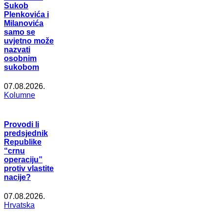
Sukob
Plenkovića i
Milanovića
samo se
uvjetno može
nazvati
osobnim
sukobom
07.08.2026.
Kolumne
Provodi li
predsjednik
Republike
“crnu
operaciju”
protiv vlastite
nacije?
07.08.2026.
Hrvatska