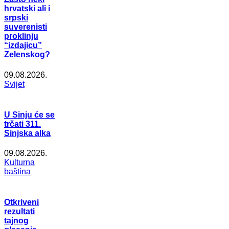
hrvatski ali i
srpski
suverenisti
proklinju
“izdajicu”
Zelenskog?
09.08.2026.
Svijet
U Sinju će se
trčati 311.
Sinjska alka
09.08.2026.
Kulturna
baština
Otkriveni
rezultati
tajnog