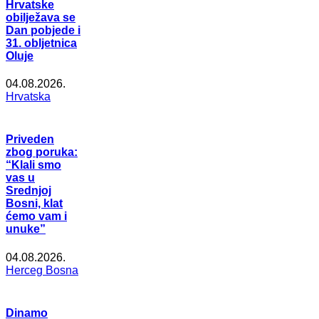
Hrvatske
obilježava se
Dan pobjede i
31. obljetnica
Oluje
04.08.2026.
Hrvatska
Priveden
zbog poruka:
“Klali smo
vas u
Srednjoj
Bosni, klat
ćemo vam i
unuke”
04.08.2026.
Herceg Bosna
Dinamo