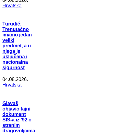
04.08.2026.
Hrvatska
Turudić:
Trenutačno
imamo jedan
veliki
predmet, a u
njega je
uključena i
nacionalna
sigurnost
04.08.2026.
Hrvatska
Glavaš
objavio tajni
dokument
SIS-a iz ’92 o
stranim
dragovoljcima