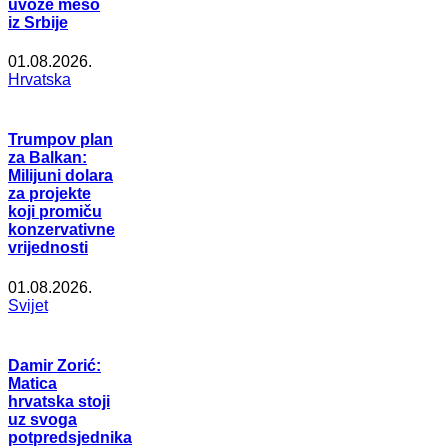
uvoze meso
iz Srbije
01.08.2026.
Hrvatska
Trumpov plan
za Balkan:
Milijuni dolara
za projekte
koji promiču
konzervativne
vrijednosti
01.08.2026.
Svijet
Damir Zorić:
Matica
hrvatska stoji
uz svoga
potpredsjednika