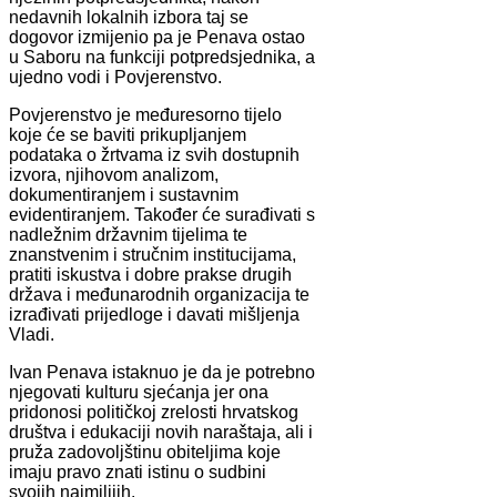
nedavnih lokalnih izbora taj se
dogovor izmijenio pa je Penava ostao
u Saboru na funkciji potpredsjednika, a
ujedno vodi i Povjerenstvo.
Povjerenstvo je međuresorno tijelo
koje će se baviti prikupljanjem
podataka o žrtvama iz svih dostupnih
izvora, njihovom analizom,
dokumentiranjem i sustavnim
evidentiranjem. Također će surađivati s
nadležnim državnim tijelima te
znanstvenim i stručnim institucijama,
pratiti iskustva i dobre prakse drugih
država i međunarodnih organizacija te
izrađivati prijedloge i davati mišljenja
Vladi.
Ivan Penava istaknuo je da je potrebno
njegovati kulturu sjećanja jer ona
pridonosi političkoj zrelosti hrvatskog
društva i edukaciji novih naraštaja, ali i
pruža zadovoljštinu obiteljima koje
imaju pravo znati istinu o sudbini
svojih najmilijih.