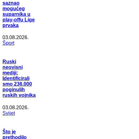
saznao
mogućeg
suparnika u
play-offu Lige
prvaka
03.08.2026.
Šport
Ruski
neovisni
mediji:
Identificirali
smo 236.000
poginulih
ruskih vojnika
03.08.2026.
Svijet
Što je
prethodilo