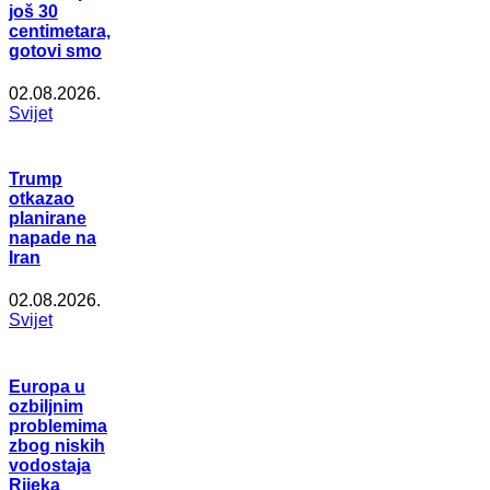
još 30
centimetara,
gotovi smo
02.08.2026.
Svijet
Trump
otkazao
planirane
napade na
Iran
02.08.2026.
Svijet
Europa u
ozbiljnim
problemima
zbog niskih
vodostaja
Rijeka