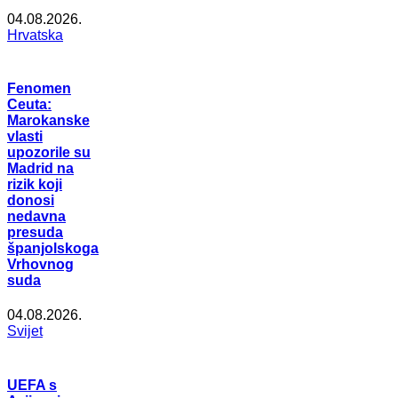
04.08.2026.
Hrvatska
Fenomen
Ceuta:
Marokanske
vlasti
upozorile su
Madrid na
rizik koji
donosi
nedavna
presuda
španjolskoga
Vrhovnog
suda
04.08.2026.
Svijet
UEFA s