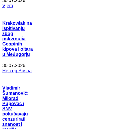
30.07.2026.
Vjera
Krakowiak na
ispitivanju
zbog
oskvrnuća
Gospinih
kipova i oltara
u Međugorju
30.07.2026.
Herceg Bosna
Vladimir
Šumanović:
Milorad
Pupovac i
SNV
pokušavaju
cenzurirati
znanost i