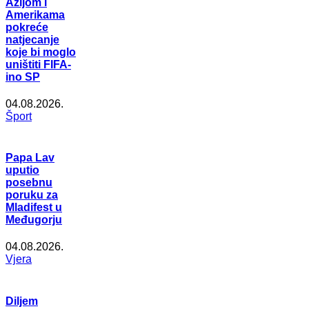
Azijom i
Amerikama
pokreće
natjecanje
koje bi moglo
uništiti FIFA-
ino SP
04.08.2026.
Šport
Papa Lav
uputio
posebnu
poruku za
Mladifest u
Međugorju
04.08.2026.
Vjera
Diljem