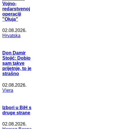
Vojno-
redarstvenoj
operaciji
"Oluja"
02.08.2026.
Hrvatska
Don Damir
Stojić: Dobio
sam takve
prijetnje, to je
strašno
02.08.2026.
Vjera
Izbori u BiH s
druge strane
02.08.2026.