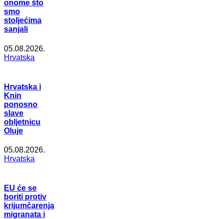
onome što
smo
stoljećima
sanjali
05.08.2026.
Hrvatska
Hrvatska i
Knin
ponosno
slave
obljetnicu
Oluje
05.08.2026.
Hrvatska
EU će se
boriti protiv
krijumčarenja
migranata i