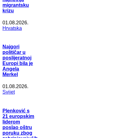
migrantsku
krizu
01.08.2026.
Hrvatska
Najgori
političar u
poslijeratnoj
Europi bila je
Angela
Merkel
01.08.2026.
Svijet
Plenković s
21 europskim
liderom
poslao oštru
poruku zbog