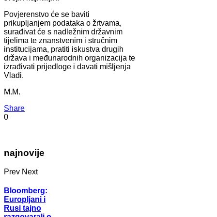
Povjerenstvo će se baviti
prikupljanjem podataka o žrtvama,
surađivat će s nadležnim državnim
tijelima te znanstvenim i stručnim
institucijama, pratiti iskustva drugih
država i međunarodnih organizacija te
izrađivati prijedloge i davati mišljenja
Vladi.
M.M.
Share
0
najnovije
Prev
Next
Bloomberg:
Europljani i
Rusi tajno
razgovarali o