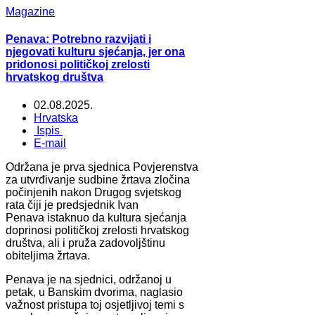
Magazine
Penava: Potrebno razvijati i
njegovati kulturu sjećanja, jer ona
pridonosi političkoj zrelosti
hrvatskog društva
02.08.2025.
Hrvatska
Ispis
E-mail
Održana je prva sjednica Povjerenstva
za utvrđivanje sudbine žrtava zločina
počinjenih nakon Drugog svjetskog
rata čiji je predsjednik Ivan
Penava istaknuo da kultura sjećanja
doprinosi političkoj zrelosti hrvatskog
društva, ali i pruža zadovoljštinu
obiteljima žrtava.
Penava je na sjednici, održanoj u
petak, u Banskim dvorima, naglasio
važnost pristupa toj osjetljivoj temi s