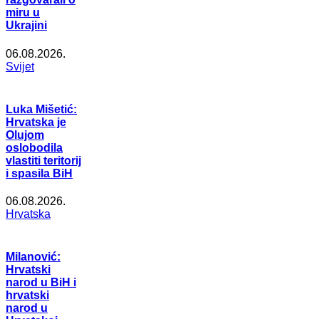
miru u
Ukrajini
06.08.2026.
Svijet
Luka Mišetić:
Hrvatska je
Olujom
oslobodila
vlastiti teritorij
i spasila BiH
06.08.2026.
Hrvatska
Milanović:
Hrvatski
narod u BiH i
hrvatski
narod u