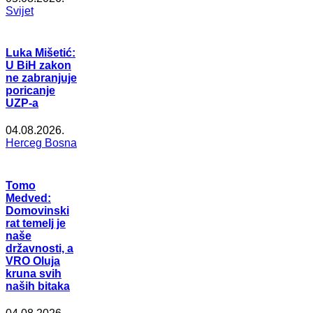
Svijet
Luka Mišetić:
U BiH zakon
ne zabranjuje
poricanje
UZP-a
04.08.2026.
Herceg Bosna
Tomo
Medved:
Domovinski
rat temelj je
naše
državnosti, a
VRO Oluja
kruna svih
naših bitaka