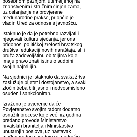
posebnom pažnjom, utemeljenoj na
znanstvenim i stručnim činjenicama,
uz oslanjanje na provjerene
međunarodne prakse, priopćio je
vladin Ured za odnose s javnošću.
Istaknuo je da je potrebno razvijati i
njegovati kulturu sjećanja, jer ona
pridonosi političkoj zrelosti hrvatskog
društva, edukaciji novih naraštaja, ali i
pruža zadovoljštinu obiteljima koje
imaju pravo znati istinu o sudbini
svojih najmilijih.
Na sjednici je istaknuto da svaka žrtva
zaslužuje pijetet i dostojanstvo, a svaki
zločin treba biti jasno i nedvosmisleno
osuđen i sankcioniran.
Izraženo je uvjerenje da će
Povjerenstvo svojim radom dodatno
osnažiti procese koje već niz godina
predano provode Ministarstvo
hrvatskih branitelja i Ministarstvo
unutarnjih poslova, uz nastavak
međunarodne suradnje na području