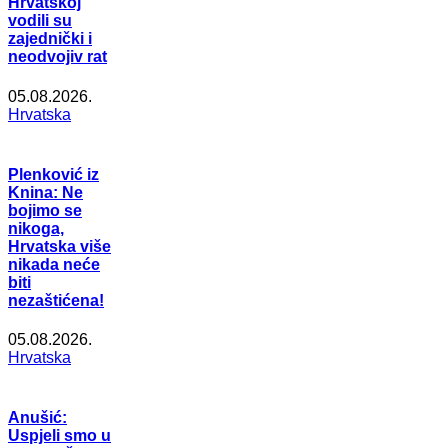
Hrvatskoj
vodili su
zajednički i
neodvojiv rat
05.08.2026.
Hrvatska
Plenković iz
Knina: Ne
bojimo se
nikoga,
Hrvatska više
nikada neće
biti
nezaštićena!
05.08.2026.
Hrvatska
Anušić:
Uspjeli smo u