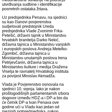
utvrđivanja sudbine i identifikacije
posmrtnih ostataka žrtava.
Uz predsjednika Penavu, na sjednici
su kao članovi povjerenstva
sudjelovali predstojnik Ureda
predsjednika Vlade Zvonimir Frka-
Petešić, državni tajnik u Ministarstvu
hrvatskih branitelja Darko Nekić,
državna tajnica u Ministarstvu vanjskih
i europskih poslova Andreja Metelko-
Zgombić, državna tajnica u
Ministarstvu unutarnjih poslova Irena
Petrijevčanin, državna tajnica u
Ministarstvu kulture i medija Dražena
Vrselja te ravnatelj Hrvatskog instituta
za povijest Miroslav Akmadža.
Vlada je Povjerenstvo osnovala na
sjednici 10. srpnja. Iako je nakon
prošlogodišnjih parlamentarnih izbora
dogovor između HDZ-a i DP-a bio da
će čelnik DP-a Ivan Penava ove
godine ući u Vladu kao jedan od
njezinih potpredsjednika, nakon