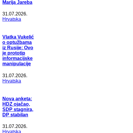
Marija Jareba
31.07.2026.
Hrvatska
Vlatka Vukelić
o optužbama
iz Rusije: Ovo
je prototip
informacijske
manipulacije
31.07.2026.
Hrvatska
Nova anketa:
HDZ ojačao,
SDP stagnira,
DP stabilan
31.07.2026.
Hrvatska