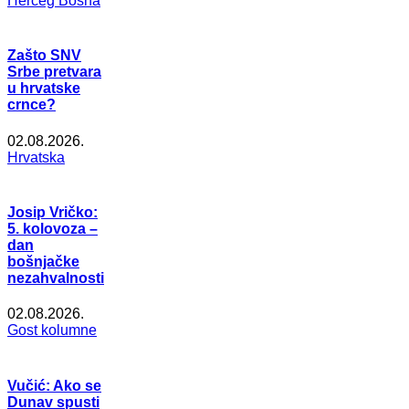
Herceg Bosna
Zašto SNV
Srbe pretvara
u hrvatske
crnce?
02.08.2026.
Hrvatska
Josip Vričko:
5. kolovoza –
dan
bošnjačke
nezahvalnosti
02.08.2026.
Gost kolumne
Vučić: Ako se
Dunav spusti