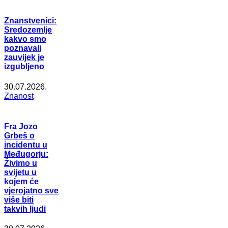
Znanstvenici:
Sredozemlje
kakvo smo
poznavali
zauvijek je
izgubljeno
30.07.2026.
Znanost
Fra Jozo
Grbeš o
incidentu u
Međugorju:
Živimo u
svijetu u
kojem će
vjerojatno sve
više biti
takvih ljudi