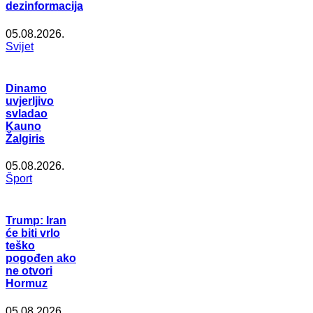
dezinformacija
05.08.2026.
Svijet
Dinamo
uvjerljivo
svladao
Kauno
Žalgiris
05.08.2026.
Šport
Trump: Iran
će biti vrlo
teško
pogođen ako
ne otvori
Hormuz
05.08.2026.