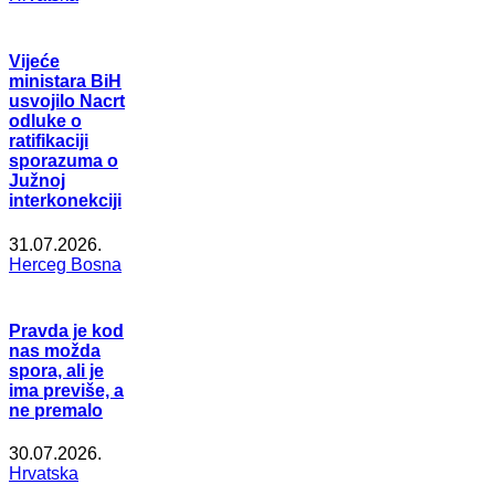
Vijeće
ministara BiH
usvojilo Nacrt
odluke o
ratifikaciji
sporazuma o
Južnoj
interkonekciji
31.07.2026.
Herceg Bosna
Pravda je kod
nas možda
spora, ali je
ima previše, a
ne premalo
30.07.2026.
Hrvatska