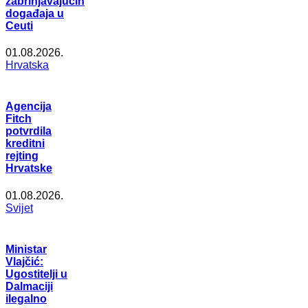
zabrinjavajućih
događaja u
Ceuti
01.08.2026.
Hrvatska
Agencija
Fitch
potvrdila
kreditni
rejting
Hrvatske
01.08.2026.
Svijet
Ministar
Vlajčić:
Ugostitelji u
Dalmaciji
ilegalno