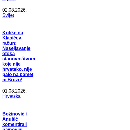
02.08.2026.
Svijet
Kritike na
Klasićev
račun:
Naseljavanje
otoka
stanovništvom
koje nije
hrvatsko, nije
palo na pamet
ni Brozu!
01.08.2026.
Hrvatska
Božinović i
Anušić
komentirali
najnoviju