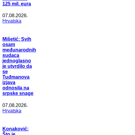
125 mil. eura
07.08.2026.
Hrvatska
Mišetić: Svih
osam
međunarodnih
sudaca
jednoglasno
je utvrdilo da
se
Tuđmanova
izjava
odnosila na
srpske snage
07.08.2026.
Hrvatska
Konaković:
Što je