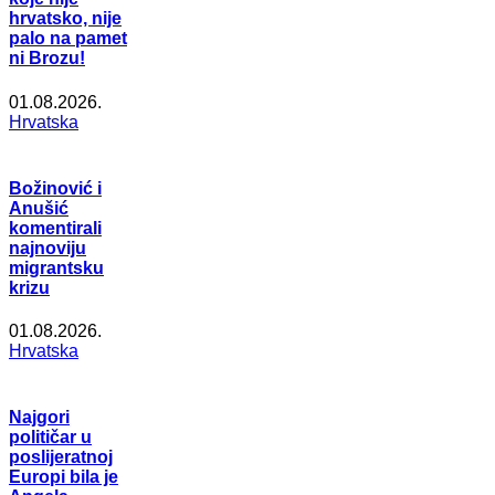
hrvatsko, nije
palo na pamet
ni Brozu!
01.08.2026.
Hrvatska
Božinović i
Anušić
komentirali
najnoviju
migrantsku
krizu
01.08.2026.
Hrvatska
Najgori
političar u
poslijeratnoj
Europi bila je