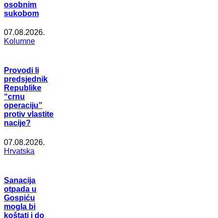
osobnim
sukobom
07.08.2026.
Kolumne
Provodi li
predsjednik
Republike
“crnu
operaciju”
protiv vlastite
nacije?
07.08.2026.
Hrvatska
Sanacija
otpada u
Gospiću
mogla bi
koštati i do