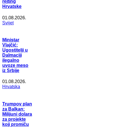
rejting
Hrvatske
01.08.2026.
Svijet
Ministar
Vlajčić:
Ugostitelji u
Dalmaciji
ilegalno
uvoze meso
iz Srbije
01.08.2026.
Hrvatska
Trumpov plan
za Balkan:
Milijuni dolara
za projekte
koji promiču