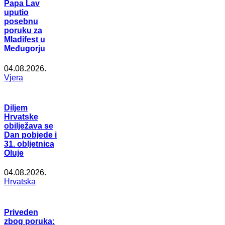
Papa Lav
uputio
posebnu
poruku za
Mladifest u
Međugorju
04.08.2026.
Vjera
Diljem
Hrvatske
obilježava se
Dan pobjede i
31. obljetnica
Oluje
04.08.2026.
Hrvatska
Priveden
zbog poruka: