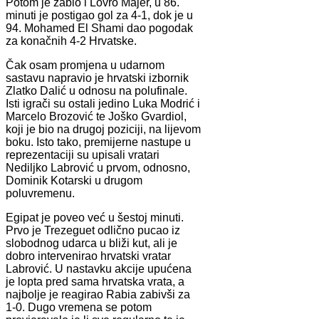
Potom je zabio i Lovro Majer, u 86.
minuti je postigao gol za 4-1, dok je u
94. Mohamed El Shami dao pogodak
za konačnih 4-2 Hrvatske.
Čak osam promjena u udarnom
sastavu napravio je hrvatski izbornik
Zlatko Dalić u odnosu na polufinale.
Isti igrači su ostali jedino Luka Modrić i
Marcelo Brozović te Joško Gvardiol,
koji je bio na drugoj poziciji, na lijevom
boku. Isto tako, premijerne nastupe u
reprezentaciji su upisali vratari
Nediljko Labrović u prvom, odnosno,
Dominik Kotarski u drugom
poluvremenu.
Egipat je poveo već u šestoj minuti.
Prvo je Trezeguet odlično pucao iz
slobodnog udarca u bliži kut, ali je
dobro intervenirao hrvatski vratar
Labrović. U nastavku akcije upućena
je lopta pred sama hrvatska vrata, a
najbolje je reagirao Rabia zabivši za
1-0. Dugo vremena se potom