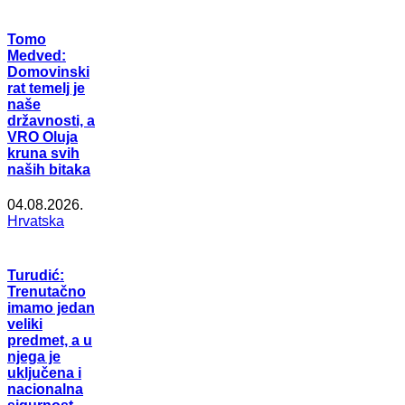
Tomo
Medved:
Domovinski
rat temelj je
naše
državnosti, a
VRO Oluja
kruna svih
naših bitaka
04.08.2026.
Hrvatska
Turudić:
Trenutačno
imamo jedan
veliki
predmet, a u
njega je
uključena i
nacionalna