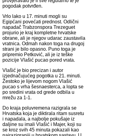
provjeravalo je li sve regularno te je
pogodak potvrđen.
Vrlo lako u 17. minuti mogli su
Egipćani povećati prednost. Odlični
napadač Trabzonspora Trezeguet
projurio je kraj kompletne hrvatske
obrane, ali je njegov udarac zaustavila
vratnica. Odmah nakon toga na drugoj
strani je bilo opasno. Puno toga je
pripremio Petković, ali je iz teške
pozicije Vlašić pucao pored vrata.
Vlašić je bio precizan i autor
izjednačujućeg pogotka u 21. minuti.
Žestoko je lijevom nogom Vlašić
pucao s vrha šesnaesterca, a lopta se
po sredini vrata od grede odbila u
mrežu za 1-1.
Do kraja poluvremena razigrala se
Hrvatska koja je diktirala ritam susretu
i napadala, a najbolje pokušaje iz
daljine su imali Vlašić i Majer, koji su
se kroz svih 45 minuta pokazali kao
najrazigraniji u hrvatskom sastavu. U