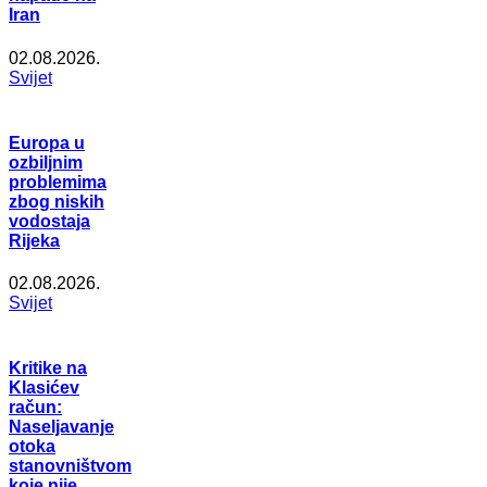
Iran
02.08.2026.
Svijet
Europa u
ozbiljnim
problemima
zbog niskih
vodostaja
Rijeka
02.08.2026.
Svijet
Kritike na
Klasićev
račun:
Naseljavanje
otoka
stanovništvom
koje nije