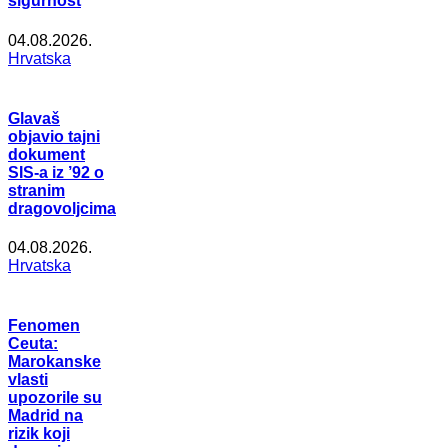
sigurnost
04.08.2026.
Hrvatska
Glavaš
objavio tajni
dokument
SIS-a iz ’92 o
stranim
dragovoljcima
04.08.2026.
Hrvatska
Fenomen
Ceuta:
Marokanske
vlasti
upozorile su
Madrid na
rizik koji