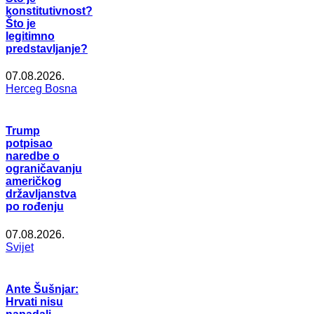
konstitutivnost?
Što je
legitimno
predstavljanje?
07.08.2026.
Herceg Bosna
Trump
potpisao
naredbe o
ograničavanju
američkog
državljanstva
po rođenju
07.08.2026.
Svijet
Ante Šušnjar:
Hrvati nisu