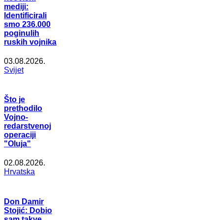
mediji:
Identificirali
smo 236.000
poginulih
ruskih vojnika
03.08.2026.
Svijet
Što je
prethodilo
Vojno-
redarstvenoj
operaciji
"Oluja"
02.08.2026.
Hrvatska
Don Damir
Stojić: Dobio
sam takve