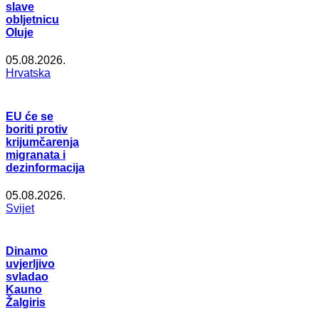
slave
obljetnicu
Oluje
05.08.2026.
Hrvatska
EU će se
boriti protiv
krijumčarenja
migranata i
dezinformacija
05.08.2026.
Svijet
Dinamo
uvjerljivo
svladao
Kauno
Žalgiris