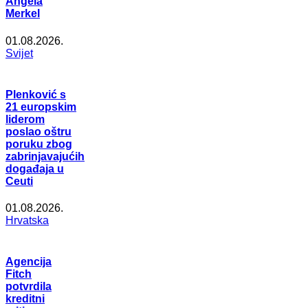
Angela
Merkel
01.08.2026.
Svijet
Plenković s
21 europskim
liderom
poslao oštru
poruku zbog
zabrinjavajućih
događaja u
Ceuti
01.08.2026.
Hrvatska
Agencija
Fitch
potvrdila
kreditni