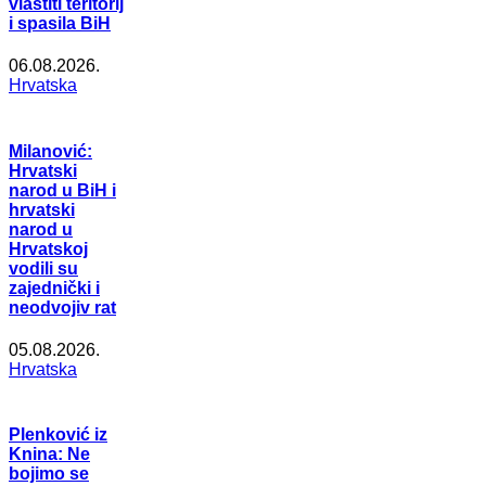
vlastiti teritorij
i spasila BiH
06.08.2026.
Hrvatska
Milanović:
Hrvatski
narod u BiH i
hrvatski
narod u
Hrvatskoj
vodili su
zajednički i
neodvojiv rat
05.08.2026.
Hrvatska
Plenković iz
Knina: Ne
bojimo se