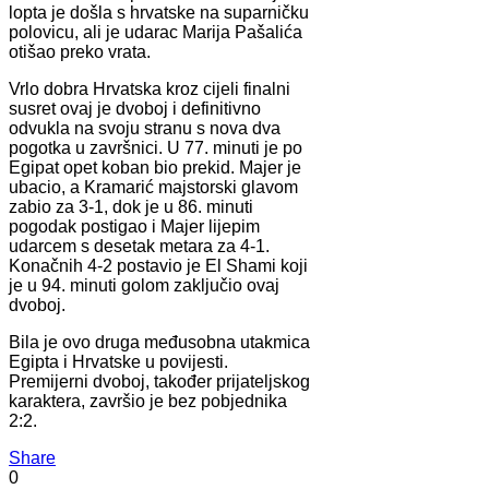
lopta je došla s hrvatske na suparničku
polovicu, ali je udarac Marija Pašalića
otišao preko vrata.
Vrlo dobra Hrvatska kroz cijeli finalni
susret ovaj je dvoboj i definitivno
odvukla na svoju stranu s nova dva
pogotka u završnici. U 77. minuti je po
Egipat opet koban bio prekid. Majer je
ubacio, a Kramarić majstorski glavom
zabio za 3-1, dok je u 86. minuti
pogodak postigao i Majer lijepim
udarcem s desetak metara za 4-1.
Konačnih 4-2 postavio je El Shami koji
je u 94. minuti golom zaključio ovaj
dvoboj.
Bila je ovo druga međusobna utakmica
Egipta i Hrvatske u povijesti.
Premijerni dvoboj, također prijateljskog
karaktera, završio je bez pobjednika
2:2.
Share
0