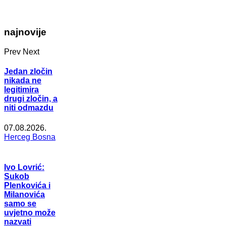
najnovije
Prev
Next
Jedan zločin
nikada ne
legitimira
drugi zločin, a
niti odmazdu
07.08.2026.
Herceg Bosna
Ivo Lovrić:
Sukob
Plenkovića i
Milanovića
samo se
uvjetno može
nazvati