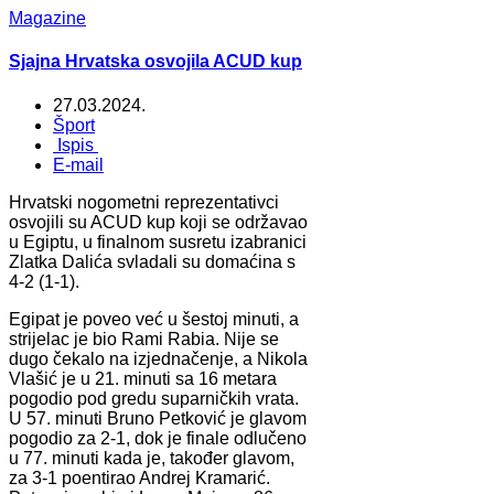
Magazine
Sjajna Hrvatska osvojila ACUD kup
27.03.2024.
Šport
Ispis
E-mail
Hrvatski nogometni reprezentativci
osvojili su ACUD kup koji se održavao
u Egiptu, u finalnom susretu izabranici
Zlatka Dalića svladali su domaćina s
4-2 (1-1).
Egipat je poveo već u šestoj minuti, a
strijelac je bio Rami Rabia. Nije se
dugo čekalo na izjednačenje, a Nikola
Vlašić je u 21. minuti sa 16 metara
pogodio pod gredu suparničkih vrata.
U 57. minuti Bruno Petković je glavom
pogodio za 2-1, dok je finale odlučeno
u 77. minuti kada je, također glavom,
za 3-1 poentirao Andrej Kramarić.