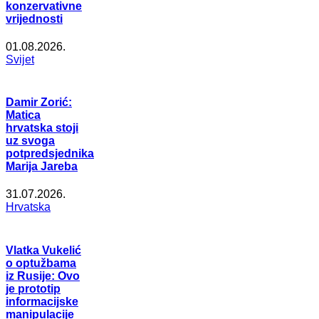
konzervativne
vrijednosti
01.08.2026.
Svijet
Damir Zorić:
Matica
hrvatska stoji
uz svoga
potpredsjednika
Marija Jareba
31.07.2026.
Hrvatska
Vlatka Vukelić
o optužbama
iz Rusije: Ovo
je prototip
informacijske
manipulacije