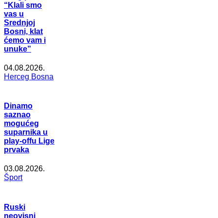
“Klali smo
vas u
Srednjoj
Bosni, klat
ćemo vam i
unuke”
04.08.2026.
Herceg Bosna
Dinamo
saznao
mogućeg
suparnika u
play-offu Lige
prvaka
03.08.2026.
Šport
Ruski
neovisni