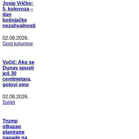
Josip Vričko:
5. kolovoza –
dan
bošnjačke
nezahvalnosti
02.08.2026.
Gost kolumne
Vučić: Ako se
Dunav spusti
još 30
centimetara,
gotovi smo
02.08.2026.
Svijet
Trump
otkazao
planirane
napade na