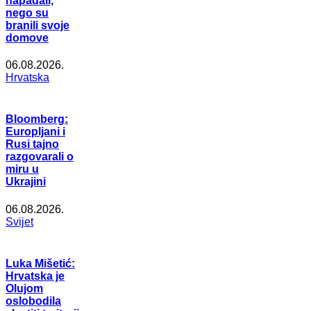
napadali,
nego su
branili svoje
domove
06.08.2026.
Hrvatska
Bloomberg:
Europljani i
Rusi tajno
razgovarali o
miru u
Ukrajini
06.08.2026.
Svijet
Luka Mišetić:
Hrvatska je
Olujom
oslobodila