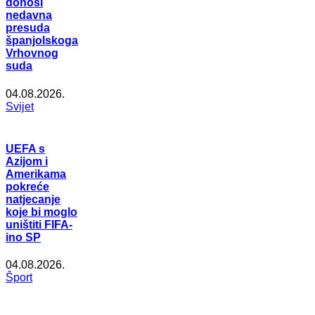
donosi
nedavna
presuda
španjolskoga
Vrhovnog
suda
04.08.2026.
Svijet
UEFA s
Azijom i
Amerikama
pokreće
natjecanje
koje bi moglo
uništiti FIFA-
ino SP
04.08.2026.
Šport