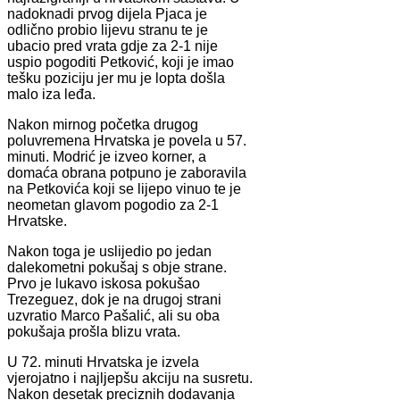
nadoknadi prvog dijela Pjaca je
odlično probio lijevu stranu te je
ubacio pred vrata gdje za 2-1 nije
uspio pogoditi Petković, koji je imao
tešku poziciju jer mu je lopta došla
malo iza leđa.
Nakon mirnog početka drugog
poluvremena Hrvatska je povela u 57.
minuti. Modrić je izveo korner, a
domaća obrana potpuno je zaboravila
na Petkovića koji se lijepo vinuo te je
neometan glavom pogodio za 2-1
Hrvatske.
Nakon toga je uslijedio po jedan
dalekometni pokušaj s obje strane.
Prvo je lukavo iskosa pokušao
Trezeguez, dok je na drugoj strani
uzvratio Marco Pašalić, ali su oba
pokušaja prošla blizu vrata.
U 72. minuti Hrvatska je izvela
vjerojatno i najljepšu akciju na susretu.
Nakon desetak preciznih dodavanja