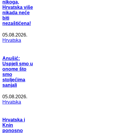
nikoga,
Hrvatska više
nikada neće
biti
nezaštićena!
05.08.2026.
Hrvatska
Anušić:
Uspjeli smo u
onome što
smo
stoljećima
sanjali
05.08.2026.
Hrvatska
Hrvatska i
Knin
ponosno