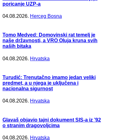
poricanje UZP-a
04.08.2026.
Herceg Bosna
Tomo Medved: Domovinski rat temelj je
naše državnosti, a VRO Oluja kruna svih
naših bitaka
04.08.2026.
Hrvatska
Turudić: Trenutačno imamo jedan veliki
predmet, a u njega je uključena i
nacionalna sigurnost
04.08.2026.
Hrvatska
Glavaš objavio tajni dokument SIS-a iz ’92
o stranim dragovoljcima
04.08.2026.
Hrvatska