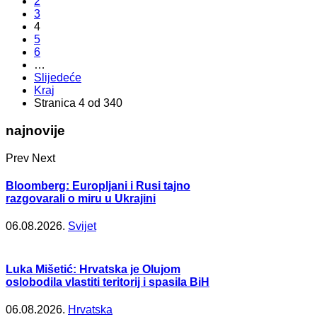
2
3
4
5
6
…
Slijedeće
Kraj
Stranica 4 od 340
najnovije
Prev
Next
Bloomberg: Europljani i Rusi tajno
razgovarali o miru u Ukrajini
06.08.2026.
Svijet
Luka Mišetić: Hrvatska je Olujom
oslobodila vlastiti teritorij i spasila BiH
06.08.2026.
Hrvatska