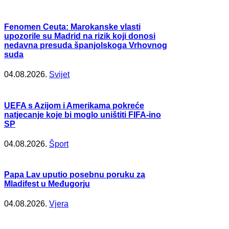
Fenomen Ceuta: Marokanske vlasti
upozorile su Madrid na rizik koji donosi
nedavna presuda španjolskoga Vrhovnog
suda
04.08.2026.
Svijet
UEFA s Azijom i Amerikama pokreće
natjecanje koje bi moglo uništiti FIFA-ino
SP
04.08.2026.
Šport
Papa Lav uputio posebnu poruku za
Mladifest u Međugorju
04.08.2026.
Vjera