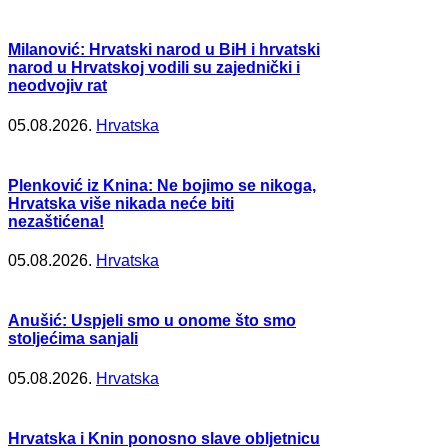
Milanović: Hrvatski narod u BiH i hrvatski
narod u Hrvatskoj vodili su zajednički i
neodvojiv rat
05.08.2026.
Hrvatska
Plenković iz Knina: Ne bojimo se nikoga,
Hrvatska više nikada neće biti
nezaštićena!
05.08.2026.
Hrvatska
Anušić: Uspjeli smo u onome što smo
stoljećima sanjali
05.08.2026.
Hrvatska
Hrvatska i Knin ponosno slave obljetnicu