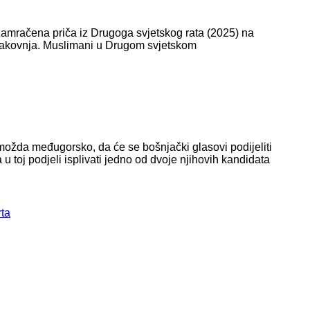
 Zamračena priča iz Drugoga svjetskog rata (2025) na
i nakovnja. Muslimani u Drugom svjetskom
 možda međugorsko, da će se bošnjački glasovi podijeliti
 toj podjeli isplivati jedno od dvoje njihovih kandidata
rta