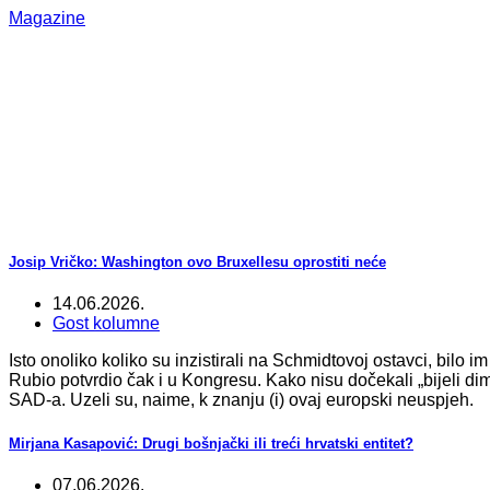
Magazine
Josip Vričko: Washington ovo Bruxellesu oprostiti neće
14.06.2026.
Gost kolumne
Isto onoliko koliko su inzistirali na Schmidtovoj ostavci, bilo 
Rubio potvrdio čak i u Kongresu. Kako nisu dočekali „bijeli dim“
SAD-a. Uzeli su, naime, k znanju (i) ovaj europski neuspjeh.
Mirjana Kasapović: Drugi bošnjački ili treći hrvatski entitet?
07.06.2026.