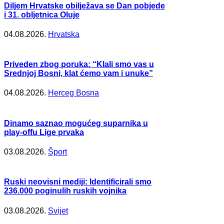
Diljem Hrvatske obilježava se Dan pobjede
i 31. obljetnica Oluje
04.08.2026.
Hrvatska
Priveden zbog poruka: “Klali smo vas u
Srednjoj Bosni, klat ćemo vam i unuke”
04.08.2026.
Herceg Bosna
Dinamo saznao mogućeg suparnika u
play-offu Lige prvaka
03.08.2026.
Šport
Ruski neovisni mediji: Identificirali smo
236.000 poginulih ruskih vojnika
03.08.2026.
Svijet