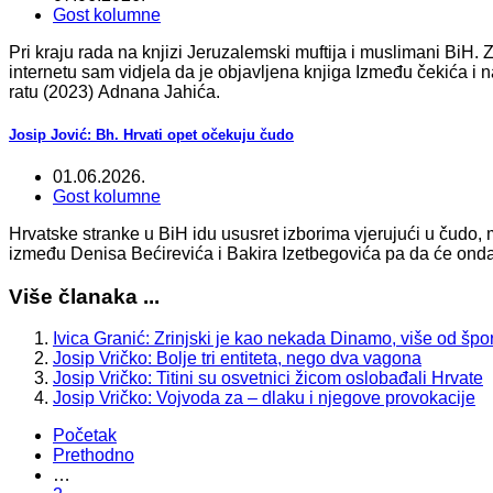
Gost kolumne
Pri kraju rada na knjizi Jeruzalemski muftija i muslimani BiH.
internetu sam vidjela da je objavljena knjiga Između čekića 
ratu (2023) Adnana Jahića.
Josip Jović: Bh. Hrvati opet očekuju čudo
01.06.2026.
Gost kolumne
Hrvatske stranke u BiH idu ususret izborima vjerujući u čudo,
između Denisa Bećirevića i Bakira Izetbegovića pa da će onda u
Više članaka ...
Ivica Granić: Zrinjski je kao nekada Dinamo, više od špo
Josip Vričko: Bolje tri entiteta, nego dva vagona
Josip Vričko: Titini su osvetnici žicom oslobađali Hrvate
Josip Vričko: Vojvoda za – dlaku i njegove provokacije
Početak
Prethodno
…