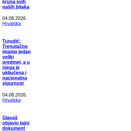
kruna svih
naših bitaka
04.08.2026.
Hrvatska
Turudić:
Trenutačno
imamo jedan
veliki
predmet, a u
njega je
uključena i
nacionalna
sigurnost
04.08.2026.
Hrvatska
Glavaš
objavio tajni
dokument