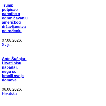
Trump
potpisao
naredbe o
ograničavanju
američkog
državljanstva
po rođenju
07.08.2026.
Svijet
Ante Šušnjar:
Hrvati nisu
napadali,
nego su
branili svoje
domove
06.08.2026.
Hrvatska