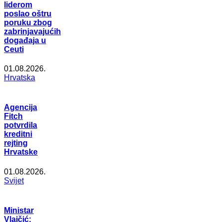
liderom
poslao oštru
poruku zbog
zabrinjavajućih
događaja u
Ceuti
01.08.2026.
Hrvatska
Agencija
Fitch
potvrdila
kreditni
rejting
Hrvatske
01.08.2026.
Svijet
Ministar
Vlajčić: