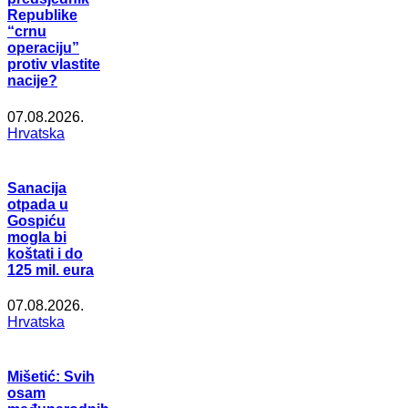
Republike
“crnu
operaciju”
protiv vlastite
nacije?
07.08.2026.
Hrvatska
Sanacija
otpada u
Gospiću
mogla bi
koštati i do
125 mil. eura
07.08.2026.
Hrvatska
Mišetić: Svih
osam