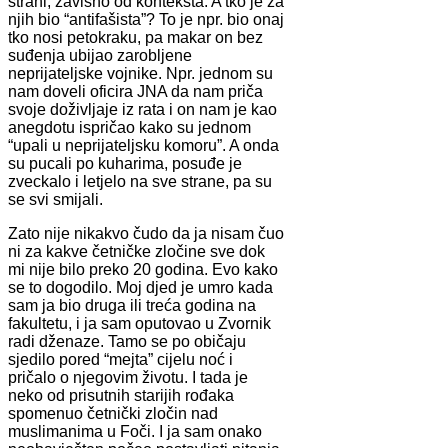
strani, zavisno od konteksta. A tko je za
njih bio “antifašista”? To je npr. bio onaj
tko nosi petokraku, pa makar on bez
suđenja ubijao zarobljene
neprijateljske vojnike. Npr. jednom su
nam doveli oficira JNA da nam priča
svoje doživljaje iz rata i on nam je kao
anegdotu ispričao kako su jednom
“upali u neprijateljsku komoru”. A onda
su pucali po kuharima, posuđe je
zveckalo i letjelo na sve strane, pa su
se svi smijali.
Zato nije nikakvo čudo da ja nisam čuo
ni za kakve četničke zločine sve dok
mi nije bilo preko 20 godina. Evo kako
se to dogodilo. Moj djed je umro kada
sam ja bio druga ili treća godina na
fakultetu, i ja sam oputovao u Zvornik
radi dženaze. Tamo se po običaju
sjedilo pored “mejta” cijelu noć i
pričalo o njegovim životu. I tada je
neko od prisutnih starijih rođaka
spomenuo četnički zločin nad
muslimanima u Foči. I ja sam onako