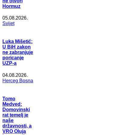
ne otvori
Hormuz
05.08.2026.
Svijet
Luka Mišetić:
U BiH zakon
ne zabranjuje
poricanje
UZP-a
04.08.2026.
Herceg Bosna
Tomo
Medved:
Domovinski
rat temelj je
naše
državnosti, a
VRO Oluja