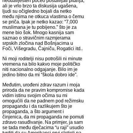
neobavješten počeo postavljati pitanja,
ali je vrlo brzo ta diskusija ugašena,
ljudi su očigledno bojali da netko
među njima ne otkuca vlastima o čemu
se priča. Ipak je netko kazao: “7,000
muslimana je tu pobijeno.” što je za
mene bio šok. Mnogo kasnija sam
saznao o stravičnim razmjerama
srpskih zločina nad Bošnjacima u
Foči, Višegradu, Čajniču, Rogatici itd..
Ni moji roditelji nisu potrošili ni minute
vremena na bilo kakvo moje političko
niti nacionalno odgajanje. Bilo im je
jedino bitno da mi “škola dobro ide”.
Međutim, urođeni zdrav razum i moja
priroda da ne pravim kompromise kada
vidim istinu svojim očima su mi
omogućili da ne padnem pod režimsku
propagandu i da razlikujem što je
propaganda, a što argument i
činjenica, da mi propaganda ne pomuti
zdravo rasuđivanje. Na primjer, ja sam
se tada među dječacima “u raji” usudio
tvrditi da su Amerikanci prvi sletjeli na