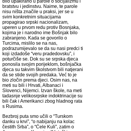
bilo upakirano u parole o socijalizmu i
bratstvu i jedinstvu. Naime, te parole
nisu ništa značile u praksi, jer se u
svim konkretnim situacijama
propagirao srpski nacionalizam,
uperen u prvom redu protiv Bosnjaka,
kojima je i narodno ime Bošnjak bilo
zabranjeno. Kada se govorilo o
Turcima, mislilo se na nas,
podrazumijevalo se da su nasi predci ti
koji izdadoše “veru pradedovsku”, i
poturčiše se. Dok su se srpska djeca
ponosila svojim porijeklom, bošnjačka
djeca su takvim školstvom bili natjerani
da se stide svojih predaka. Već to je
bio zločin prema djeci. Osim nas, na
meti su bili i Hrvati, Albanaci i
Slovenci, Nijemci. Izvan škole, na meti
tadasnje velikosrpske indoktrinacije su
bili čak i Amerikanci zbog hladnog rata
s Rusima.
Bezbroj puta smo učili o “Turskom
danku u krvi”, “o nabijanju na kolac
čestith Srba”, o “Ćele Kuli”, zatim o