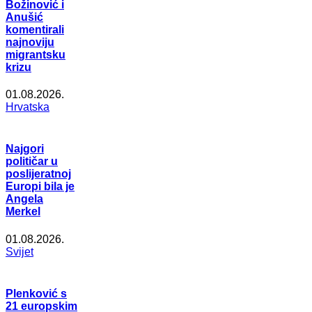
Božinović i
Anušić
komentirali
najnoviju
migrantsku
krizu
01.08.2026.
Hrvatska
Najgori
političar u
poslijeratnoj
Europi bila je
Angela
Merkel
01.08.2026.
Svijet
Plenković s
21 europskim