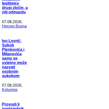
legitimira
drugi zločin, a
niti odmazdu
07.08.2026.
Herceg Bosna
Ivo Lovrić:
Sukob
Plenkovića i
Milanovića
samo se
uvjetno može
nazvati
osobnim
sukobom
07.08.2026.
Kolumne
Provodi li
predsjednik