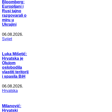
Bloomberg:
Europljani i
Rusi tajno
razgovarali o
miru u
Ukrajini
06.08.2026.
Svijet
Luka Mišetić:
Hrvatska je
Olujom
oslobodila
vlastiti teritorij
i spasila BiH
06.08.2026.
Hrvatska
Milanović:
Hrvatski