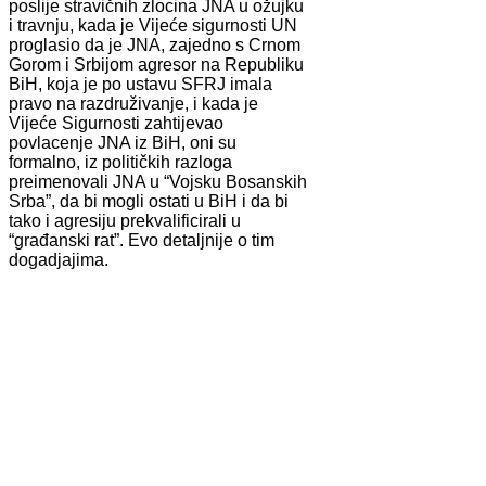
poslije stravičnih zlocina JNA u ožujku
i travnju, kada je Vijeće sigurnosti UN
proglasio da je JNA, zajedno s Crnom
Gorom i Srbijom agresor na Republiku
BiH, koja je po ustavu SFRJ imala
pravo na razdruživanje, i kada je
Vijeće Sigurnosti zahtijevao
povlacenje JNA iz BiH, oni su
formalno, iz političkih razloga
preimenovali JNA u “Vojsku Bosanskih
Srba”, da bi mogli ostati u BiH i da bi
tako i agresiju prekvalificirali u
“građanski rat”. Evo detaljnije o tim
dogadjajima.