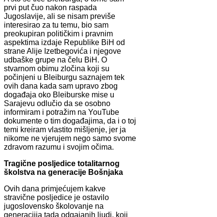
prvi put čuo nakon raspada
Jugoslavije, ali se nisam previše
interesirao za tu temu, bio sam
preokupiran političkim i pravnim
aspektima izdaje Republike BiH od
strane Alije Izetbegovića i njegove
udbaške grupe na čelu BiH. O
stvarnom obimu zločina koji su
počinjeni u Bleiburgu saznajem tek
ovih dana kada sam upravo zbog
događaja oko Bleiburske mise u
Sarajevu odlučio da se osobno
informiram i potražim na YouTube
dokumente o tim događajima, da i o toj
temi kreiram vlastito mišljenje, jer ja
nikome ne vjerujem nego samo svome
zdravom razumu i svojim očima.
Tragične posljedice totalitarnog
školstva na generacije Bošnjaka
Ovih dana primjećujem kakve
stravične posljedice je ostavilo
jugoslovensko školovanje na
generaciija tada odgajanih ljudi, koji