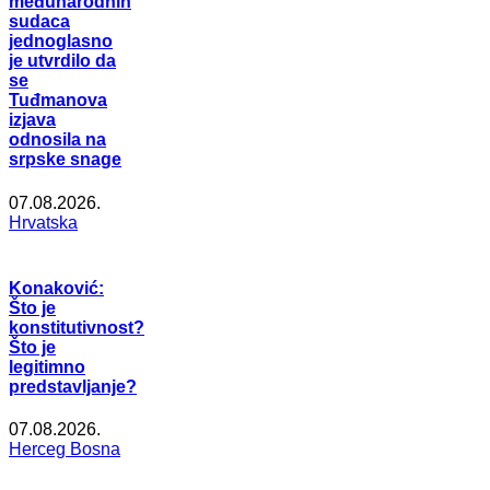
međunarodnih
sudaca
jednoglasno
je utvrdilo da
se
Tuđmanova
izjava
odnosila na
srpske snage
07.08.2026.
Hrvatska
Konaković:
Što je
konstitutivnost?
Što je
legitimno
predstavljanje?
07.08.2026.
Herceg Bosna