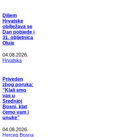
Diljem
Hrvatske
obilježava se
Dan pobjede i
31. obljetnica
Oluje
04.08.2026.
Hrvatska
Priveden
zbog poruka:
“Klali smo
vas u
Srednjoj
Bosni, klat
ćemo vam i
unuke”
04.08.2026.
Herceg Bosna