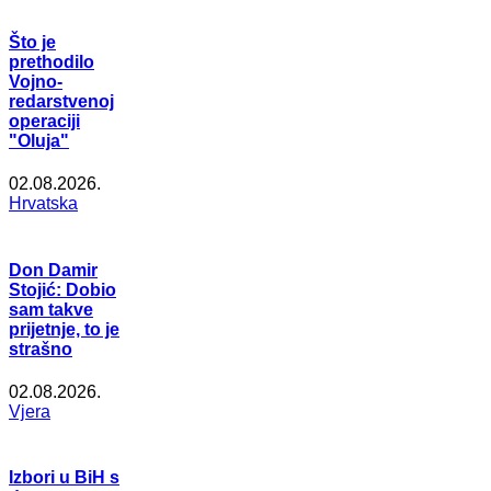
Što je
prethodilo
Vojno-
redarstvenoj
operaciji
"Oluja"
02.08.2026.
Hrvatska
Don Damir
Stojić: Dobio
sam takve
prijetnje, to je
strašno
02.08.2026.
Vjera
Izbori u BiH s