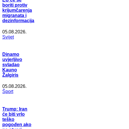
boriti protiv
krijumčarenja
migranata i
dezinformacija
05.08.2026.
Svijet
Dinamo
uvjerljivo
svladao
Kauno
Žalgiris
05.08.2026.
Šport
Trump: Iran
će biti vrlo
teško
pogođen ako