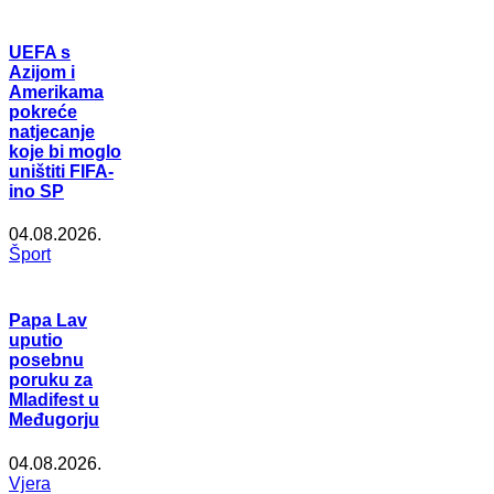
UEFA s
Azijom i
Amerikama
pokreće
natjecanje
koje bi moglo
uništiti FIFA-
ino SP
04.08.2026.
Šport
Papa Lav
uputio
posebnu
poruku za
Mladifest u
Međugorju
04.08.2026.
Vjera