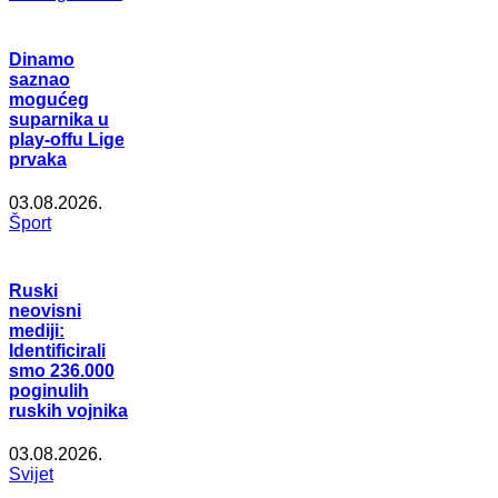
Dinamo
saznao
mogućeg
suparnika u
play-offu Lige
prvaka
03.08.2026.
Šport
Ruski
neovisni
mediji:
Identificirali
smo 236.000
poginulih
ruskih vojnika
03.08.2026.
Svijet