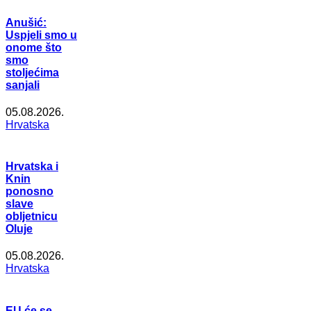
Anušić:
Uspjeli smo u
onome što
smo
stoljećima
sanjali
05.08.2026.
Hrvatska
Hrvatska i
Knin
ponosno
slave
obljetnicu
Oluje
05.08.2026.
Hrvatska
EU će se