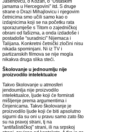
Jasenovcu, o Kozari, o “Ustaškim
jamama u Hercegovini” itd. S druge
strane o Drazi Mihajlovicu i njegovim
četnicima smo učili samo kao o
izdajnicima koji se na početku rata
sporazumješe s Titom o zajedničkoj
obrani od fašizma, a onda izdadoše i
postadoše “suradnici” Nijemaca i
Talijana. Konkretni četnički zločini nisu
nikada spominjani. Ni iz TV i
partizanskih filmova se nije mogla
nikakva druga slika steći.
Školovanje u jednoumlju nije
proizvodilo intelektualce
Takvo školovanje u atmosferi
jendoumlja nije proizvodilo
intelektualce, ljude koji će formirati
mišljenje prema argumentima i
činjenicama. Takvo školovanje je
proizvodilo ljude koji će biti apsolutno
sigurni da su oni u pravu samo zato što
su na pravoj strani, tj na
“antifašističkoj” strani, ili na srpskoj