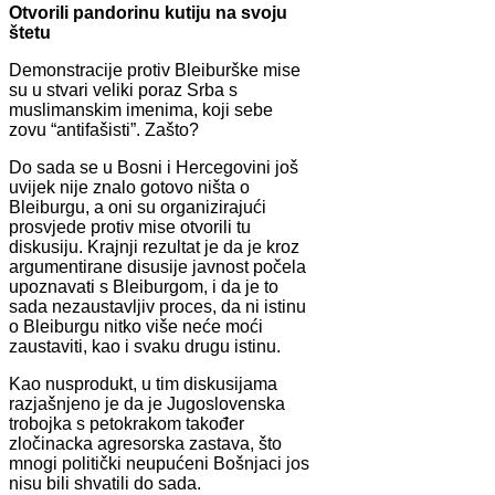
Otvorili pandorinu kutiju na svoju
štetu
Demonstracije protiv Bleiburške mise
su u stvari veliki poraz Srba s
muslimanskim imenima, koji sebe
zovu “antifašisti”. Zašto?
Do sada se u Bosni i Hercegovini još
uvijek nije znalo gotovo ništa o
Bleiburgu, a oni su organizirajući
prosvjede protiv mise otvorili tu
diskusiju. Krajnji rezultat je da je kroz
argumentirane disusije javnost počela
upoznavati s Bleiburgom, i da je to
sada nezaustavljiv proces, da ni istinu
o Bleiburgu nitko više neće moći
zaustaviti, kao i svaku drugu istinu.
Kao nusprodukt, u tim diskusijama
razjašnjeno je da je Jugoslovenska
trobojka s petokrakom također
zločinacka agresorska zastava, što
mnogi politički neupućeni Bošnjaci jos
nisu bili shvatili do sada.