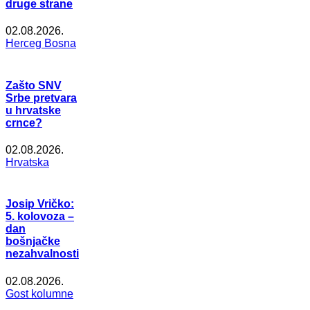
druge strane
02.08.2026.
Herceg Bosna
Zašto SNV
Srbe pretvara
u hrvatske
crnce?
02.08.2026.
Hrvatska
Josip Vričko:
5. kolovoza –
dan
bošnjačke
nezahvalnosti
02.08.2026.
Gost kolumne