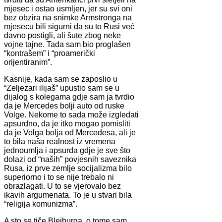
mjesec i ostao usmljen, jer su svi oni
bez obzira na snimke Armstronga na
mjesecu bili sigurni da su to Rusi već
davno postigli, ali šute zbog neke
vojne tajne. Tada sam bio proglašen
“kontrašem” i “proamerički
orijentiranim”.
Kasnije, kada sam se zaposlio u
“Zeljezari ilijaš” upustio sam se u
dijalog s kolegama gdje sam ja tvrdio
da je Mercedes bolji auto od ruske
Volge. Nekome to sada može izgledati
apsurdno, da je itko mogao pomisliti
da je Volga bolja od Mercedesa, ali je
to bila naša realnost iz vremena
jednoumlja i apsurda gdje je sve što
dolazi od “naših” povjesnih saveznika
Rusa, iz prve zemlje socijalizma bilo
superiorno i to se nije trebalo ni
obrazlagati. U to se vjerovalo bez
ikavih argumenata. To je u stvari bila
“religija komunizma”.
A sto se tiče Bleiburga, o tome sam