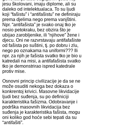
jesu školovani, imaju diplome, ali su
daleko od intelektualaca. To su ljudi
koji “fašistu” i “antifašistu” ne definiraju
prema djelima nego prema vanjštini.
Npr. “antifašista” je svako onaj tko je
nosio petokraku, bez obzira što je
ubijao zarobljenike, ili “njihove” žene i
djecu. Oni ne razvrstavaju antifafašiste
od fašista po suštini, tj. po dobru i zlu,
nego po oznakama na uniformi??? Ili
npr. za njih je fašista svatko tko je bio u
katredali na misi, a antifafašista svatko
tko je demonstrirao ispred katedrale
protiv mise.
Osnovni princip civilizacije je da se ne
može osuditi nekoga bez dokaza o
konkrentoj krivici. Masovne likvidacije
ljudi bez suđenja, su po definiciji
karakteristika fašizma. Odobravanje i
podrška masovnih likvidacija bez
suđenja je karakteristika fašista, mogu
oni koliko god hoće sebi tepati da su
“antifašiti”.