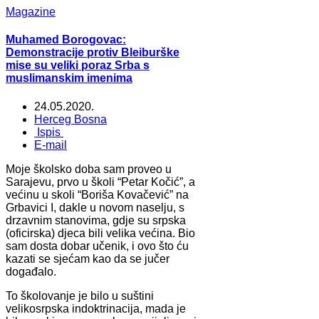
Magazine
Muhamed Borogovac:
Demonstracije protiv Bleiburške
mise su veliki poraz Srba s
muslimanskim imenima
24.05.2020.
Herceg Bosna
Ispis
E-mail
Moje školsko doba sam proveo u
Sarajevu, prvo u školi “Petar Kočić”, a
većinu u skoli “Boriša Kovačević” na
Grbavici I, dakle u novom naselju, s
drzavnim stanovima, gdje su srpska
(oficirska) djeca bili velika većina. Bio
sam dosta dobar učenik, i ovo što ću
kazati se sjećam kao da se jučer
događalo.
To školovanje je bilo u suštini
velikosrpska indoktrinacija, mada je