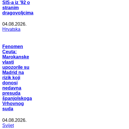
SIS-a iz ’92 o
stranim
dragovoljcima
04.08.2026.
Hrvatska
Fenomen
Ceuta:
Marokanske
vlasti
upozorile su
Madrid na
rizik koji
donosi
nedavna
presuda
španjolskoga
Vrhovnog
suda
04.08.2026.
Svijet