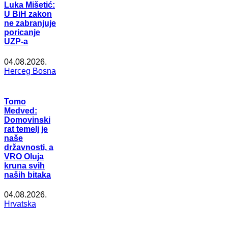
Luka Mišetić:
U BiH zakon
ne zabranjuje
poricanje
UZP-a
04.08.2026.
Herceg Bosna
Tomo
Medved:
Domovinski
rat temelj je
naše
državnosti, a
VRO Oluja
kruna svih
naših bitaka
04.08.2026.
Hrvatska