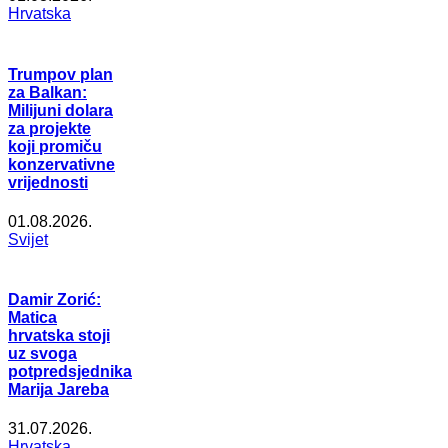
Hrvatska
Trumpov plan
za Balkan:
Milijuni dolara
za projekte
koji promiču
konzervativne
vrijednosti
01.08.2026.
Svijet
Damir Zorić:
Matica
hrvatska stoji
uz svoga
potpredsjednika
Marija Jareba
31.07.2026.
Hrvatska