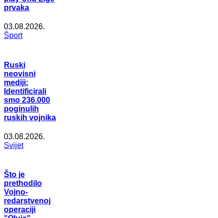
prvaka
03.08.2026.
Šport
Ruski
neovisni
mediji:
Identificirali
smo 236.000
poginulih
ruskih vojnika
03.08.2026.
Svijet
Što je
prethodilo
Vojno-
redarstvenoj
operaciji