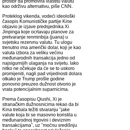
prostor da promovira vlastitu valutu
kao održivu alternativu, piše CNN.
Proteklog vikenda, vodeći ideološki
časopis Komunističke partije Kine
objavio je izjave predsjednika Xi
Jinpinga koje ocrtavaju planove za
pretvaranje renminbija (juana) u
svjetsku rezervnu valutu. Tu ulogu
trenutno ima američki dolar, koji je kao
valuta izbora za veliku većinu
međunarodnih transakcija jedno od
najsigurnijih ulaganja na svijetu. Iako
nitko ne očekuje da će se to uskoro
promijeniti, nagli pad vrijednosti dolara
otkako je Trump prošle godine
ponovno preuzeo dužnost otvorio je
vrata potencijalnim suparnicima.
Prema časopisu Qiushi, Xi je
stranačkim dužnosnicima rekao da bi
Kina trebala težiti stvaranju "jake
valute koja bi se masovno koristila u
međunarodnoj trgovini i deviznim
transakcijama", uz "moćnu središnju