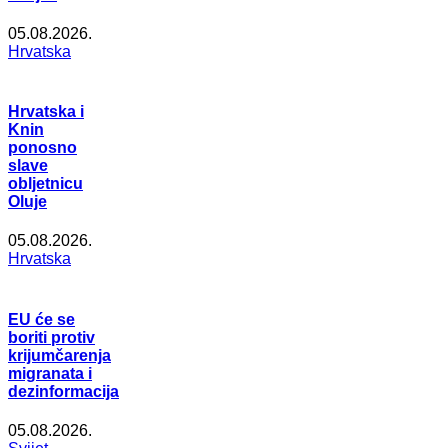
05.08.2026.
Hrvatska
Hrvatska i
Knin
ponosno
slave
obljetnicu
Oluje
05.08.2026.
Hrvatska
EU će se
boriti protiv
krijumčarenja
migranata i
dezinformacija
05.08.2026.