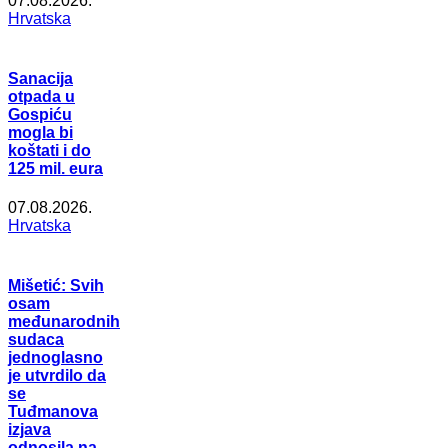
07.08.2026.
Hrvatska
Sanacija
otpada u
Gospiću
mogla bi
koštati i do
125 mil. eura
07.08.2026.
Hrvatska
Mišetić: Svih
osam
međunarodnih
sudaca
jednoglasno
je utvrdilo da
se
Tuđmanova
izjava
odnosila na