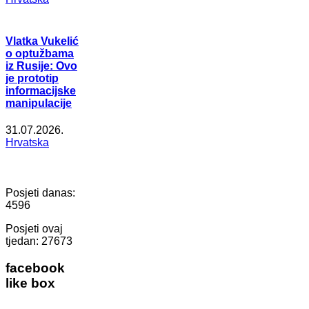
Vlatka Vukelić
o optužbama
iz Rusije: Ovo
je prototip
informacijske
manipulacije
31.07.2026.
Hrvatska
Posjeti danas:
4596
Posjeti ovaj
tjedan:
27673
facebook
like box