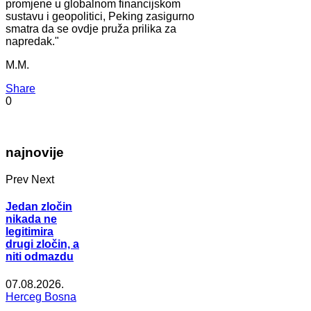
promjene u globalnom financijskom
sustavu i geopolitici, Peking zasigurno
smatra da se ovdje pruža prilika za
napredak."
M.M.
Share
0
najnovije
Prev
Next
Jedan zločin
nikada ne
legitimira
drugi zločin, a
niti odmazdu
07.08.2026.
Herceg Bosna