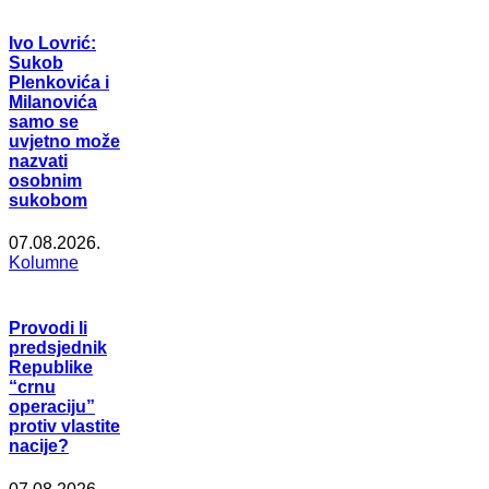
Ivo Lovrić:
Sukob
Plenkovića i
Milanovića
samo se
uvjetno može
nazvati
osobnim
sukobom
07.08.2026.
Kolumne
Provodi li
predsjednik
Republike
“crnu
operaciju”
protiv vlastite
nacije?