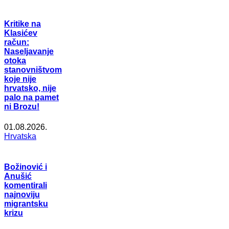
Kritike na
Klasićev
račun:
Naseljavanje
otoka
stanovništvom
koje nije
hrvatsko, nije
palo na pamet
ni Brozu!
01.08.2026.
Hrvatska
Božinović i
Anušić
komentirali
najnoviju
migrantsku
krizu