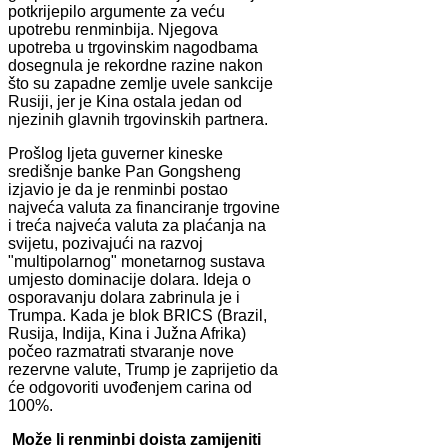
potkrijepilo argumente za veću
upotrebu renminbija. Njegova
upotreba u trgovinskim nagodbama
dosegnula je rekordne razine nakon
što su zapadne zemlje uvele sankcije
Rusiji, jer je Kina ostala jedan od
njezinih glavnih trgovinskih partnera.
Prošlog ljeta guverner kineske
središnje banke Pan Gongsheng
izjavio je da je renminbi postao
najveća valuta za financiranje trgovine
i treća najveća valuta za plaćanja na
svijetu, pozivajući na razvoj
"multipolarnog" monetarnog sustava
umjesto dominacije dolara. Ideja o
osporavanju dolara zabrinula je i
Trumpa. Kada je blok BRICS (Brazil,
Rusija, Indija, Kina i Južna Afrika)
počeo razmatrati stvaranje nove
rezervne valute, Trump je zaprijetio da
će odgovoriti uvođenjem carina od
100%.
Može li renminbi doista zamijeniti