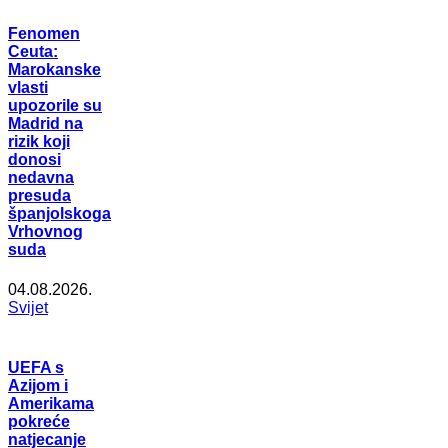
Fenomen
Ceuta:
Marokanske
vlasti
upozorile su
Madrid na
rizik koji
donosi
nedavna
presuda
španjolskoga
Vrhovnog
suda
04.08.2026.
Svijet
UEFA s
Azijom i
Amerikama
pokreće
natjecanje