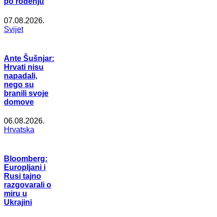
po rođenju
07.08.2026.
Svijet
Ante Šušnjar:
Hrvati nisu
napadali,
nego su
branili svoje
domove
06.08.2026.
Hrvatska
Bloomberg:
Europljani i
Rusi tajno
razgovarali o
miru u
Ukrajini