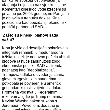
banku" te sposobnost privlačenja
ulaganja i utjecaja na svjetske cijene.
Komentari kineskog vođe izrečeni su
privatno još 2024. godine, no Partija ih
je objavila u trenutku dok se Kina
pozicionira kao pouzdaniji ekonomski i
politički partner od SAD-a.
Zašto su kineski planovi sada
važni?
Kina je više od desetljeća pokušavala
integrirati renminbi u međunarodna
tržišta, no tek je nedavno počela ubirati
plodove rastuće zabrinutosti zbog
ekonomske politike SAD-a i trenda
poznatog kao "dedolarizacija".
Trumpova odluka o uvođenju carina
glavnim trgovinskim partnerima
potkopala je povjerenje u američki
gospodarski rast i vrijednost dolara.
Promjena vodstva u Federalnim
rezervama, gdje je Trump nominirao
Kevina Warsha nakon sukoba s
Jeromeom Powellom, dodatno je
unijela neizvjesnost oko američke