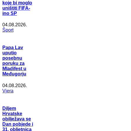
koje bi moglo
uništiti FIFA-
ino SP
04.08.2026.
Šport
Papa Lav
uputio
posebnu
poruku za
Mladifest u
Međugorju
04.08.2026.
Vjera
Diljem
Hrvatske
obilježava se
Dan pobjede i
31. obljetnica