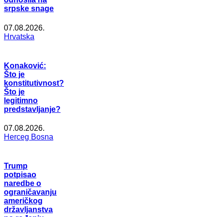
srpske snage
07.08.2026.
Hrvatska
Konaković:
Što je
konstitutivnost?
Što je
legitimno
predstavljanje?
07.08.2026.
Herceg Bosna
Trump
potpisao
naredbe o
ograničavanju
američkog
državljanstva