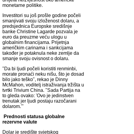
monetarne politike.
Investitori su još prošle godine počeli
smanjivati svoju izloženost dolaru, a
predsjednica Europske središnje
banke Christine Lagarde pozvala je
euro da preuzme veću ulogu u
globalnim financijama. Prijetnja
američkim carinama i sankcijama
također je potaknula neke zemlje da
smanje svoju ovisnost o dolaru.
"Da bi ljudi počeli koristiti renminbi,
morate pronaći neku nišu, što je dosad
bilo jako teško", rekao je Dinny
McMahon, voditelj istraživanja tržišta u
tvrtki Trivium China. "Sada Partija na
to gleda ovako: 'Ovo je jedinstven
trenutak jer ljudi postaju razočarani
dolarom.'"
Prednosti statusa globalne
rezervne valute
Dolar je središte svjetskog