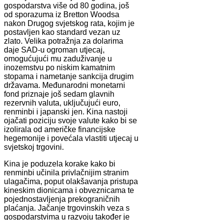
gospodarstva više od 80 godina, još
od sporazuma iz Bretton Woodsa
nakon Drugog svjetskog rata, kojim je
postavljen kao standard vezan uz
zlato. Velika potražnja za dolarima
daje SAD-u ogroman utjecaj,
omogućujući mu zaduživanje u
inozemstvu po niskim kamatnim
stopama i nametanje sankcija drugim
državama. Međunarodni monetarni
fond priznaje još sedam glavnih
rezervnih valuta, uključujući euro,
renminbi i japanski jen. Kina nastoji
ojačati poziciju svoje valute kako bi se
izolirala od američke financijske
hegemonije i povećala vlastiti utjecaj u
svjetskoj trgovini.
Kina je poduzela korake kako bi
renminbi učinila privlačnijim stranim
ulagačima, poput olakšavanja pristupa
kineskim dionicama i obveznicama te
pojednostavljenja prekograničnih
plaćanja. Jačanje trgovinskih veza s
gospodarstvima u razvoju također je