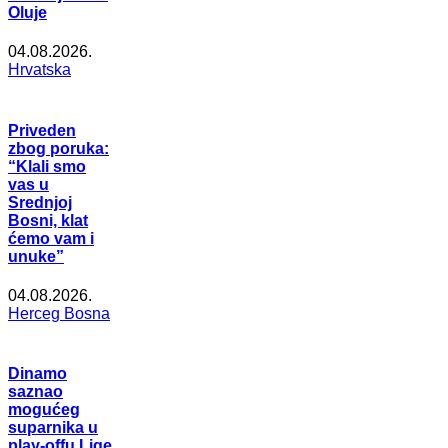
Oluje
04.08.2026.
Hrvatska
Priveden
zbog poruka:
“Klali smo
vas u
Srednjoj
Bosni, klat
ćemo vam i
unuke”
04.08.2026.
Herceg Bosna
Dinamo
saznao
mogućeg
suparnika u
play-offu Lige