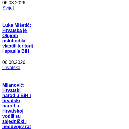
06.08.2026.
Svijet
Luka Mišetić:
Hrvatska je
Olujom
oslobodila
vlastiti teritorij
i spasila BiH
06.08.2026.
Hrvatska
Milanović:
Hrvatski
narod u BiH i
hrvatski
narod u
Hrvatskoj
vodili su
zajednički i
neodvojiv rat