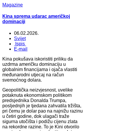
Magazine
Kina sprema udarac američkoj
dominaciji
06.02.2026.
Svijet
Ispis
E-mail
Kina pokušava iskoristiti priliku da
uzdrma američku dominaciju u
globalnim financijama i ojača vlastiti
međunarodni utjecaj na račun
svemoćnog dolara.
Geopolitička neizvjesnost, uvelike
potaknuta ekonomskom politikom
predsjednika Donalda Trumpa,
posljednjih je tjedana zahvatila tržišta,
pri čemu je dolar pao na najnižu razinu
u četiri godine, dok ulagači traže
sigurna utočišta i podižu cijenu zlata
na rekordne razine. To je Kini otvorilo