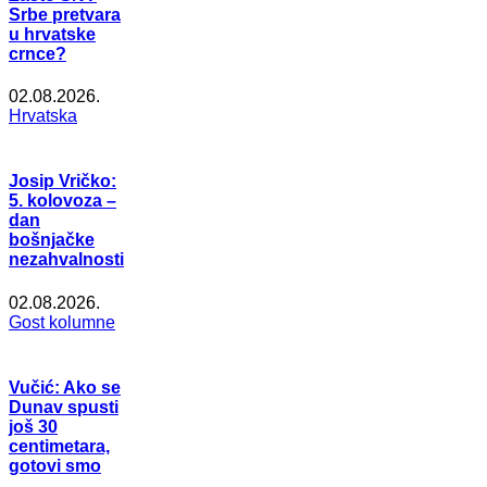
Srbe pretvara
u hrvatske
crnce?
02.08.2026.
Hrvatska
Josip Vričko:
5. kolovoza –
dan
bošnjačke
nezahvalnosti
02.08.2026.
Gost kolumne
Vučić: Ako se
Dunav spusti
još 30
centimetara,
gotovi smo