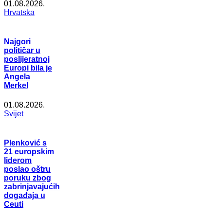
01.08.2026.
Hrvatska
Najgori
političar u
poslijeratnoj
Europi bila je
Angela
Merkel
01.08.2026.
Svijet
Plenković s
21 europskim
liderom
poslao oštru
poruku zbog
zabrinjavajućih
događaja u
Ceuti