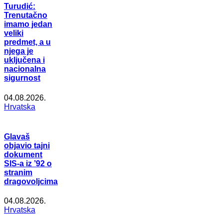
Turudić:
Trenutačno
imamo jedan
veliki
predmet, a u
njega je
uključena i
nacionalna
sigurnost
04.08.2026.
Hrvatska
Glavaš
objavio tajni
dokument
SIS-a iz ’92 o
stranim
dragovoljcima
04.08.2026.
Hrvatska