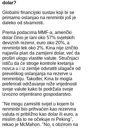
dolar?
Globalni financijski sustav koji bi se
primarno oslanjao na renminbi još je
daleko od stvarnosti.
Prema podacima MMF-a, američki
dolar činio je lani oko 57% svjetskih
deviznih rezervi, euro oko 20%, a
renminbi tek oko 2%. Kina nije izričito
najavila plan da zamijeni dolar, već da
proširi ulogu vlastite valute. Stručnjaci
ističu da će stroge kontrole kretanja
novca u i iz zemlje odvratiti ulagače od
prevelikog oslanjanja na rezerve u
renminbiju. Također, Kina bi mogla
preferirati održavanje niže vrijednosti
svoje valute kako bi podržala svoje
izvozno orijentirano gospodarstvo.
"Ne mogu zamisliti svijet u kojem bi
renminbi bio prihvaćen kao rezervna
valuta ni približno kao dolar ili euro, a
mislim da to ne očekuje ni Peking",
rekao je McMahon. "No, s obzirom na