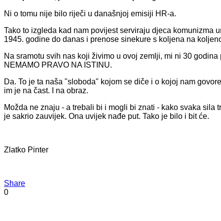
Ni o tomu nije bilo riječi u današnjoj emisiji HR-a.
Tako to izgleda kad nam povijest serviraju djeca komunizma u
1945. godine do danas i prenose sinekure s koljena na koljen
Na sramotu svih nas koji živimo u ovoj zemlji, mi ni 30 godin
NEMAMO PRAVO NA ISTINU.
Da. To je ta naša "sloboda" kojom se diče i o kojoj nam govore
im je na čast. I na obraz.
Možda ne znaju - a trebali bi i mogli bi znati - kako svaka sila t
je sakrio zauvijek. Ona uvijek nađe put. Tako je bilo i bit će.
Zlatko Pinter
Share
0