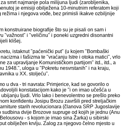
a smrt najmanje pola milijuna ljudi (zarobljenika,
enutoj je emisiji obilježena 10-minutnim referatom koji
g režima i njegova vođe, bez primisli ikakve ozbiljnije
konstruirane biografije što su je pisali on sam i
 "važnost" i "veličinu" i poneki uzgredni disonantni
eli klišej.
kretu, istaknut "paćenički put" (u kojem "Bombaški
cizma i fašizma te "vraćanju Istre i otoka matici", vrlo
 za upravljanje Komunističkom partijom" itd., itd., a
inu 1948.", uloga u "Pokretu nesvrstanih" i na kraju,
avnika u XX. stoljeću".
 u dva - tri navrata: Primjerice, kad se govorilo o
dovoljili konstatacijom kako je "i on imao učešća u
e ubijanju ljudi. Vrlo lako i benevolentno se prešlo preko
nom konfidentu Josipu Brozu završili pred streljačkim
garniture starih revolucionara (članova SRP Jugoslavije
eko sudbina dvije Brozove supruge od kojih je jednu (Anu
Belousovu - s kojom je imao sina Žarka) u sibirski
 put obilježen krvlju. Zalog za njegovo čelno mjesto u