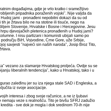
ratnim događajima, gdje je vrlo kratko i sramežljivo
bljenih pripadnika poraženih vojski". Nije valjda da
u Hudoj jami - pronađeni nepobitni dokazi da su od
tih je žrtava bilo ne na stotine ili tisuće, nego na
 diljem Slovenije, Hrvatske i Bosne i Hercegovine. Jesu
nu hrpu djevojačkih pletenica pronađenih u Hudoj jami?
kolumne. I nisu partizani i komunisti ubijali samo po
a području BiH, Vojvodine, Crne Gore, uže Srbije,
j savjesti "najveći sin naših naroda", Josip Broz Tito,
žrtava.
ritika" vezano za slamanje Hrvatskog proljeća. Ovdje su se
janju liberalnih tendencija", kako u Hrvatskoj, tako i u
sigurao zaleđinu jer su iza njega stale SAD i Engleska, a
jučila iz svoje asocijacije.
vojih interesa i zbog svoje računice, a ne iz ljubavi
je nemaju veze s realnošću. Tito je bivšu SFRJ zadužio
 kredita - sve dok je mogla i dok sredinom 70-ih nije