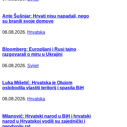
Ante Šušnjar: Hrvati nisu napadali, nego
su branili svoje domove
06.08.2026.
Hrvatska
Bloomberg: Europljani i Rusi tajno
razgovarali o miru u Ukrajini
06.08.2026.
Svijet
Luka Mišetić: Hrvatska je Olujom
oslobodila vlastiti teritorij i spasila BiH
06.08.2026.
Hrvatska
Milanović: Hrvatski narod u BiH i hrvatski
narod u Hrvatskoj vodili su zajednički i
neodvojiv rat