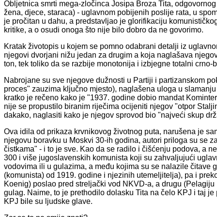
Obljetnica smrti mega-zločinca Josipa Broza Tita, odgovornog z
žena, djece, staraca) - uglavnom pobijenih poslije rata, u spom
je pročitan u dahu, a predstavljao je glorifikaciju komunističko
kritike, a o osudi onoga što nije bilo dobro da ne govorimo.
Kratak životopis u kojem se pomno odabrani detalji iz uglavnom 
njegovi dvorjani nižu jedan za drugim a koja naglašava njegovu
ton, tek toliko da se razbije monotonija i izbjegne totalni crno-bij
Nabrojane su sve njegove dužnosti u Partiji i partizanskom po
proces" zauzima ključno mjesto), naglašena uloga u slamanju na
kratko je rečeno kako je "1937. godine dobio mandat Kominterne
nije se propustilo biranim riječima ocijeniti njegov "otpor Stalj
dakako, naglasiti kako je njegov sprovod bio "najveći skup drž
Ova idila od prikaza krvnikovog životnog puta, narušena je samo
njegovu boravku u Moskvi 30-ih godina, autori priloga su se za
čistkama" - i to je sve. Kao da se radilo i čišćenju podova, a n
300 i više jugoslavenskih komunista koji su zahvaljujući uglav
vodovima ili u gulazima, a među kojima su se nalazile čitave 
(komunista) od 1919. godine i njezinih utemeljitelja), pa i pr
Koenig) poslao pred streljački vod NKVD-a, a drugu (Pelagiju 
gulag. Naime, to je prethodilo dolasku Tita na čelo KPJ i taj je
KPJ bile su ljudske glave.