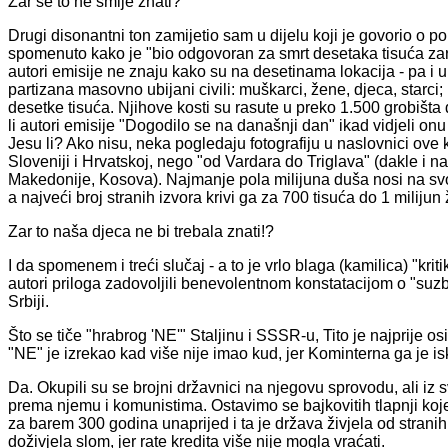
Zar se to ne smije znati?
Drugi disonantni ton zamijetio sam u dijelu koji je govorio o po
spomenuto kako je "bio odgovoran za smrt desetaka tisuća zaro
autori emisije ne znaju kako su na desetinama lokacija - pa i 
partizana masovno ubijani civili: muškarci, žene, djeca, starci; i 
desetke tisuća. Njihove kosti su rasute u preko 1.500 grobišta
li autori emisije "Dogodilo se na današnji dan" ikad vidjeli o
Jesu li? Ako nisu, neka pogledaju fotografiju u naslovnici ove 
Sloveniji i Hrvatskoj, nego "od Vardara do Triglava" (dakle i n
Makedonije, Kosova). Najmanje pola milijuna duša nosi na svojo
a najveći broj stranih izvora krivi ga za 700 tisuća do 1 milijun 
Zar to naša djeca ne bi trebala znati!?
I da spomenem i treći slučaj - a to je vrlo blaga (kamilica) "k
autori priloga zadovoljili benevolentnom konstatacijom o "suzbi
Srbiji.
Što se tiče "hrabrog 'NE'" Staljinu i SSSR-u, Tito je najprije o
"NE" je izrekao kad više nije imao kud, jer Kominterna ga je iskl
Da. Okupili su se brojni državnici na njegovu sprovodu, ali iz s
prema njemu i komunistima. Ostavimo se bajkovitih tlapnji ko
za barem 300 godina unaprijed i ta je država živjela od stranih
doživjela slom, jer rate kredita više nije mogla vraćati.