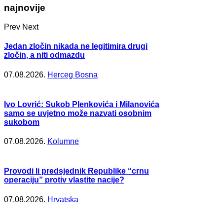
najnovije
Prev
Next
Jedan zločin nikada ne legitimira drugi
zločin, a niti odmazdu
07.08.2026.
Herceg Bosna
Ivo Lovrić: Sukob Plenkovića i Milanovića
samo se uvjetno može nazvati osobnim
sukobom
07.08.2026.
Kolumne
Provodi li predsjednik Republike “crnu
operaciju” protiv vlastite nacije?
07.08.2026.
Hrvatska