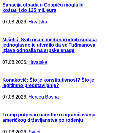
Sanacija otpada u Gospiću mogla bi
koštati i do 125 mil. eura
07.08.2026.
Hrvatska
Mišetić: Svih osam međunarodnih sudaca
jednoglasno je utvrdilo da se Tuđmanova
izjava odnosila na srpske snage
07.08.2026.
Hrvatska
Konaković: Što je konstitutivnost? Što je
legitimno predstavljanje?
07.08.2026.
Herceg Bosna
Trump potpisao naredbe o ograničavanju
američkog državljanstva po rođenju
07.08.2026.
Svijet