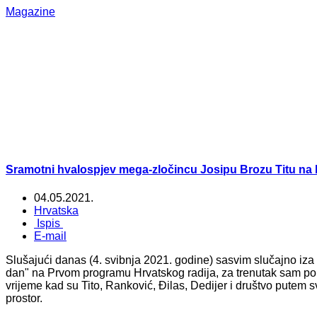
Magazine
Sramotni hvalospjev mega-zločincu Josipu Brozu Titu na 
04.05.2021.
Hrvatska
Ispis
E-mail
Slušajući danas (4. svibnja 2021. godine) sasvim slučajno iza
dan" na Prvom programu Hrvatskog radija, za trenutak sam pom
vrijeme kad su Tito, Ranković, Đilas, Dedijer i društvo putem sv
prostor.