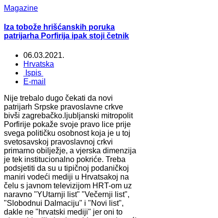
Magazine
Iza tobože hrišćanskih poruka
patrijarha Porfirija ipak stoji četnik
06.03.2021.
Hrvatska
Ispis
E-mail
Nije trebalo dugo čekati da novi
patrijarh Srpske pravoslavne crkve
bivši zagrebačko.ljubljanski mitropolit
Porfirije pokaže svoje pravo lice prije
svega političku osobnost koja je u toj
svetosavskoj pravoslavnoj crkvi
primarno obilježje, a vjerska dimenzija
je tek institucionalno pokriće. Treba
podsjetiti da su u tipičnoj podaničkoj
maniri vodeći mediji u Hrvatsakoj na
čelu s javnom televizijom HRT-om uz
naravno "YUtarnji list" "Večernji list",
"Slobodnui Dalmaciju" i "Novi list",
dakle ne "hrvatski mediji" jer oni to