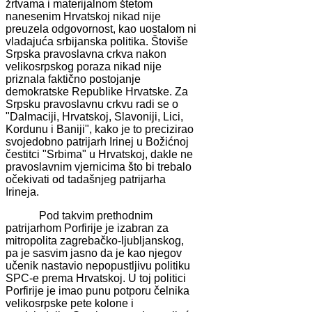
žrtvama i materijalnom štetom
nanesenim Hrvatskoj nikad nije
preuzela odgovornost, kao uostalom ni
vladajuća srbijanska politika. Štoviše
Srpska pravoslavna crkva nakon
velikosrpskog poraza nikad nije
priznala faktično postojanje
demokratske Republike Hrvatske. Za
Srpsku pravoslavnu crkvu radi se o
"Dalmaciji, Hrvatskoj, Slavoniji, Lici,
Kordunu i Baniji", kako je to precizirao
svojedobno patrijarh Irinej u Božićnoj
čestitci "Srbima" u Hrvatskoj, dakle ne
pravoslavnim vjernicima što bi trebalo
očekivati od tadašnjeg patrijarha
Irineja.
Pod takvim prethodnim
patrijarhom Porfirije je izabran za
mitropolita zagrebačko-ljubljanskog,
pa je sasvim jasno da je kao njegov
učenik nastavio nepopustljivu politiku
SPC-e prema Hrvatskoj. U toj politici
Porfirije je imao punu potporu čelnika
velikosrpske pete kolone i