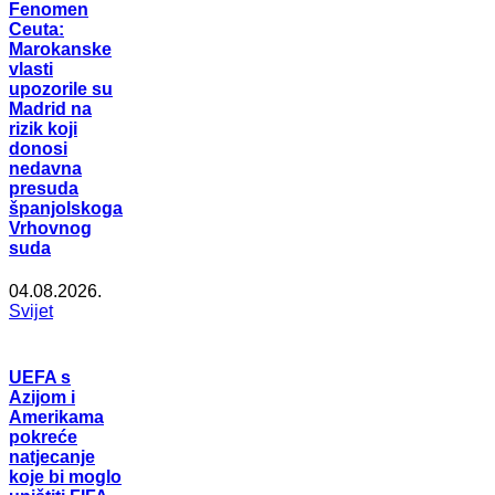
Fenomen
Ceuta:
Marokanske
vlasti
upozorile su
Madrid na
rizik koji
donosi
nedavna
presuda
španjolskoga
Vrhovnog
suda
04.08.2026.
Svijet
UEFA s
Azijom i
Amerikama
pokreće
natjecanje
koje bi moglo