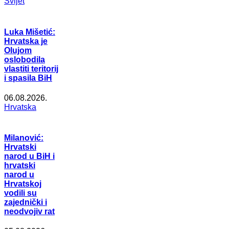
Svijet
Luka Mišetić:
Hrvatska je
Olujom
oslobodila
vlastiti teritorij
i spasila BiH
06.08.2026.
Hrvatska
Milanović:
Hrvatski
narod u BiH i
hrvatski
narod u
Hrvatskoj
vodili su
zajednički i
neodvojiv rat