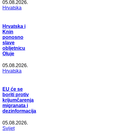
05.08.2026.
Hrvatska
Hrvatska i
Knin
ponosno
slave
obljetnicu
Oluje
05.08.2026.
Hrvatska
EU će se
boriti protiv
krijumčarenja
migranata i
dezinformacija
05.08.2026.
Svijet