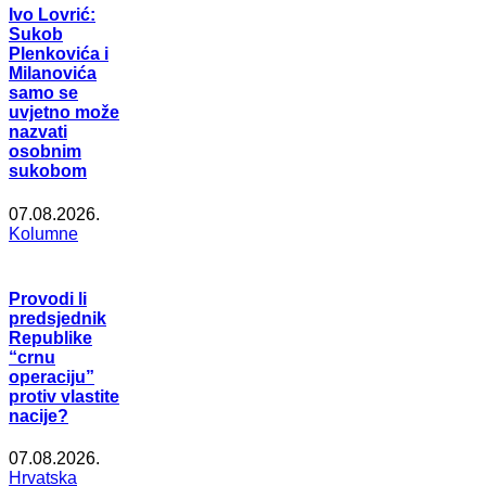
Ivo Lovrić:
Sukob
Plenkovića i
Milanovića
samo se
uvjetno može
nazvati
osobnim
sukobom
07.08.2026.
Kolumne
Provodi li
predsjednik
Republike
“crnu
operaciju”
protiv vlastite
nacije?
07.08.2026.
Hrvatska