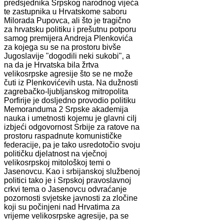
predsjednika Srpskog narodnog vijeća
te zastupnika u Hrvatskome saboru
Milorada Pupovca, ali što je tragično
za hrvatsku politiku i prešutnu potporu
samog premijera Andreja Plenkovića
za kojega su se na prostoru bivše
Jugoslavije "dogodili neki sukobi", a
na da je Hrvatska bila žrtva
velikosrpske agresije što se ne može
čuti iz Plenkovićevih usta. Na dužnosti
zagrebačko-ljubljanskog mitropolita
Porfirije je dosljedno provodio politiku
Memoranduma 2 Srpske akademija
nauka i umetnosti kojemu je glavni cilj
izbjeći odgovornost Srbije za ratove na
prostoru raspadnute komunističke
federacije, pa je tako usredotočio svoju
političku djelatnost na vječnoj
velikosrpskoj mitološkoj temi o
Jasenovcu. Kao i srbijanskoj službenoj
politici tako je i Srpskoj pravoslavnoj
crkvi tema o Jasenovcu odvraćanje
pozornosti svjetske javnosti za zločine
koji su počinjeni nad Hrvatima za
vrijeme velikosrpske agresije, pa se