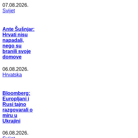
07.08.2026.
Svijet
Ante Šušnjar:
Hrvati nisu
napadali,
nego su
branili svoje
domove
06.08.2026.
Hrvatska
Bloomberg:
Europljani i
Rusi tajno
razgovarali o
miru u
Ukrajini
06.08.2026.