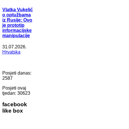
Vlatka Vukelić
o optužbama
iz Rusije: Ovo
je prototip
informacijske
manipulacije
31.07.2026.
Hrvatska
Posjeti danas:
2587
Posjeti ovaj
tjedan:
30623
facebook
like box