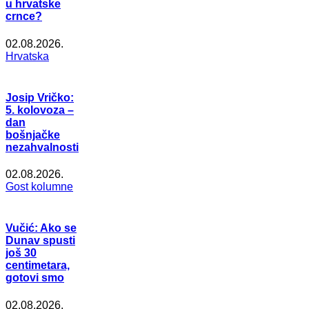
u hrvatske
crnce?
02.08.2026.
Hrvatska
Josip Vričko:
5. kolovoza –
dan
bošnjačke
nezahvalnosti
02.08.2026.
Gost kolumne
Vučić: Ako se
Dunav spusti
još 30
centimetara,
gotovi smo
02.08.2026.