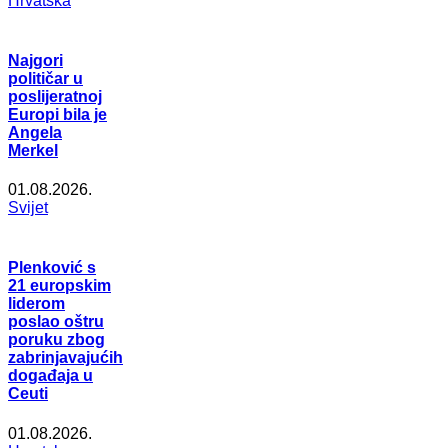
Hrvatska
Najgori
političar u
poslijeratnoj
Europi bila je
Angela
Merkel
01.08.2026.
Svijet
Plenković s
21 europskim
liderom
poslao oštru
poruku zbog
zabrinjavajućih
događaja u
Ceuti
01.08.2026.