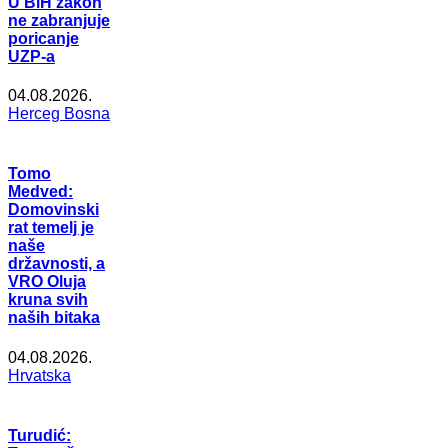
U BiH zakon
ne zabranjuje
poricanje
UZP-a
04.08.2026.
Herceg Bosna
Tomo
Medved:
Domovinski
rat temelj je
naše
državnosti, a
VRO Oluja
kruna svih
naših bitaka
04.08.2026.
Hrvatska
Turudić: