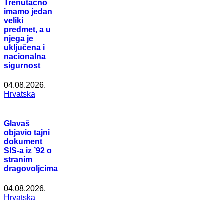
Trenutačno
imamo jedan
veliki
predmet, a u
njega je
uključena i
nacionalna
sigurnost
04.08.2026.
Hrvatska
Glavaš
objavio tajni
dokument
SIS-a iz ’92 o
stranim
dragovoljcima
04.08.2026.
Hrvatska