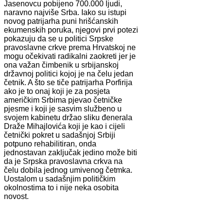
Jasenovcu pobijeno 700.000 ljudi,
naravno najviše Srba. Iako su istupi
novog patrijarha puni hrišćanskih
ekumenskih poruka, njegovi prvi potezi
pokazuju da se u politici Srpske
pravoslavne crkve prema Hrvatskoj ne
mogu očekivati radikalni zaokreti jer je
ona važan čimbenik u srbijanskoj
državnoj politici kojoj je na čelu jedan
četnik. A što se tiče patrijarha Porfirija
ako je to onaj koji je za posjeta
američkim Srbima pjevao četničke
pjesme i koji je sasvim službeno u
svojem kabinetu držao sliku đenerala
Draže Mihajlovića koji je kao i cijeli
četnički pokret u sadašnjoj Srbiji
potpuno rehabilitiran, onda
jednostavan zaključak jedino može biti
da je Srpska pravoslavna crkva na
čelu dobila jednog umivenog četmka.
Uostalom u sadašnjim političkim
okolnostima to i nije neka osobita
novost.