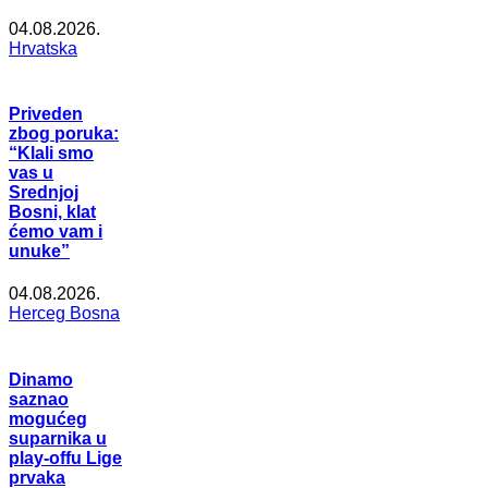
04.08.2026.
Hrvatska
Priveden
zbog poruka:
“Klali smo
vas u
Srednjoj
Bosni, klat
ćemo vam i
unuke”
04.08.2026.
Herceg Bosna
Dinamo
saznao
mogućeg
suparnika u
play-offu Lige
prvaka