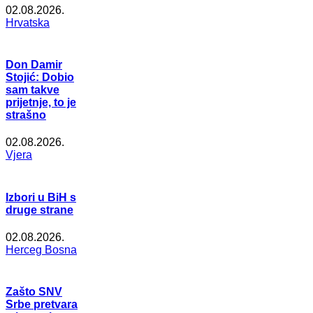
02.08.2026.
Hrvatska
Don Damir
Stojić: Dobio
sam takve
prijetnje, to je
strašno
02.08.2026.
Vjera
Izbori u BiH s
druge strane
02.08.2026.
Herceg Bosna
Zašto SNV
Srbe pretvara