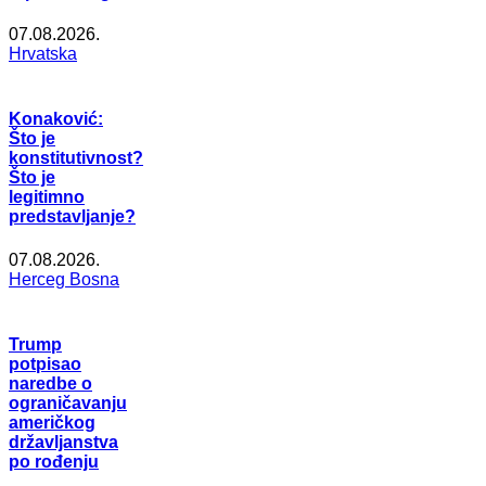
07.08.2026.
Hrvatska
Konaković:
Što je
konstitutivnost?
Što je
legitimno
predstavljanje?
07.08.2026.
Herceg Bosna
Trump
potpisao
naredbe o
ograničavanju
američkog
državljanstva
po rođenju