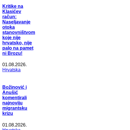
Kritike na
Klasićev
račun:
Naseljavanje
otoka
stanovništvom
koje nije
hrvatsko, nije
palo na pamet
ni Brozu!
01.08.2026.
Hrvatska
Božinović i
Anušić
komentirali
najnoviju
migrantsku
krizu
01.08.2026.