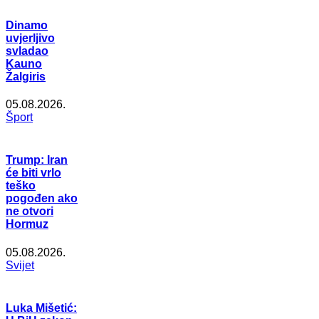
Dinamo
uvjerljivo
svladao
Kauno
Žalgiris
05.08.2026.
Šport
Trump: Iran
će biti vrlo
teško
pogođen ako
ne otvori
Hormuz
05.08.2026.
Svijet
Luka Mišetić: