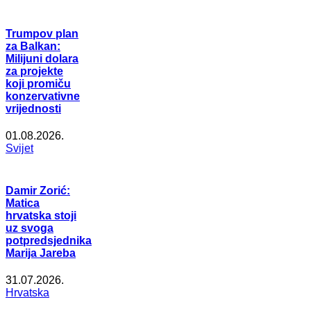
Trumpov plan
za Balkan:
Milijuni dolara
za projekte
koji promiču
konzervativne
vrijednosti
01.08.2026.
Svijet
Damir Zorić:
Matica
hrvatska stoji
uz svoga
potpredsjednika
Marija Jareba
31.07.2026.
Hrvatska