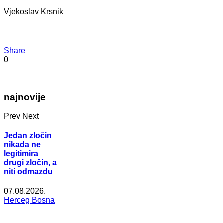
Vjekoslav Krsnik
Share
0
najnovije
Prev
Next
Jedan zločin
nikada ne
legitimira
drugi zločin, a
niti odmazdu
07.08.2026.
Herceg Bosna