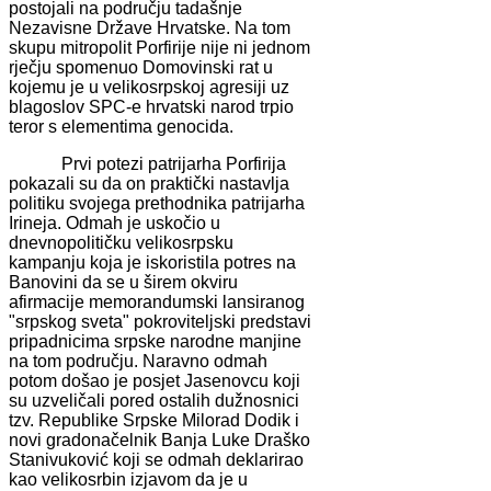
postojali na području tadašnje
Nezavisne Države Hrvatske. Na tom
skupu mitropolit Porfirije nije ni jednom
rječju spomenuo Domovinski rat u
kojemu je u velikosrpskoj agresiji uz
blagoslov SPC-e hrvatski narod trpio
teror s elementima genocida.
Prvi potezi patrijarha Porfirija
pokazali su da on praktički nastavlja
politiku svojega prethodnika patrijarha
Irineja. Odmah je uskočio u
dnevnopolitičku velikosrpsku
kampanju koja je iskoristila potres na
Banovini da se u širem okviru
afirmacije memorandumski lansiranog
"srpskog sveta" pokroviteljski predstavi
pripadnicima srpske narodne manjine
na tom području. Naravno odmah
potom došao je posjet Jasenovcu koji
su uzveličali pored ostalih dužnosnici
tzv. Republike Srpske Milorad Dodik i
novi gradonačelnik Banja Luke Draško
Stanivuković koji se odmah deklarirao
kao velikosrbin izjavom da je u