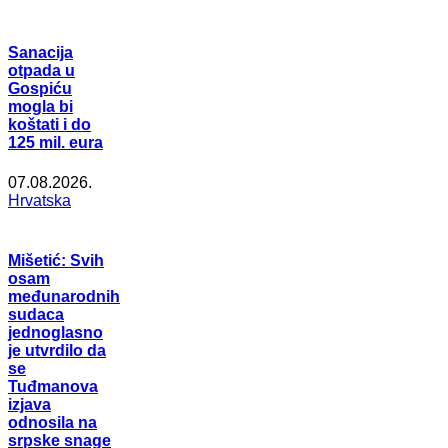
Sanacija
otpada u
Gospiću
mogla bi
koštati i do
125 mil. eura
07.08.2026.
Hrvatska
Mišetić: Svih
osam
međunarodnih
sudaca
jednoglasno
je utvrdilo da
se
Tuđmanova
izjava
odnosila na
srpske snage