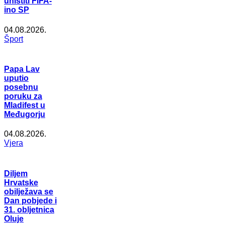
uništiti FIFA-
ino SP
04.08.2026.
Šport
Papa Lav
uputio
posebnu
poruku za
Mladifest u
Međugorju
04.08.2026.
Vjera
Diljem
Hrvatske
obilježava se
Dan pobjede i
31. obljetnica
Oluje