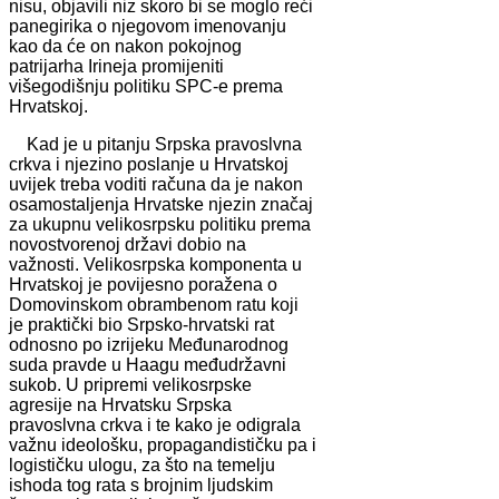
nisu, objavili niz skoro bi se moglo reći
panegirika o njegovom imenovanju
kao da će on nakon pokojnog
patrijarha Irineja promijeniti
višegodišnju politiku SPC-e prema
Hrvatskoj.
Kad je u pitanju Srpska pravoslvna
crkva i njezino poslanje u Hrvatskoj
uvijek treba voditi računa da je nakon
osamostaljenja Hrvatske njezin značaj
za ukupnu velikosrpsku politiku prema
novostvorenoj državi dobio na
važnosti. Velikosrpska komponenta u
Hrvatskoj je povijesno poražena o
Domovinskom obrambenom ratu koji
je praktički bio Srpsko-hrvatski rat
odnosno po izrijeku Međunarodnog
suda pravde u Haagu međudržavni
sukob. U pripremi velikosrpske
agresije na Hrvatsku Srpska
pravoslvna crkva i te kako je odigrala
važnu ideološku, propagandističku pa i
logističku ulogu, za što na temelju
ishoda tog rata s brojnim ljudskim