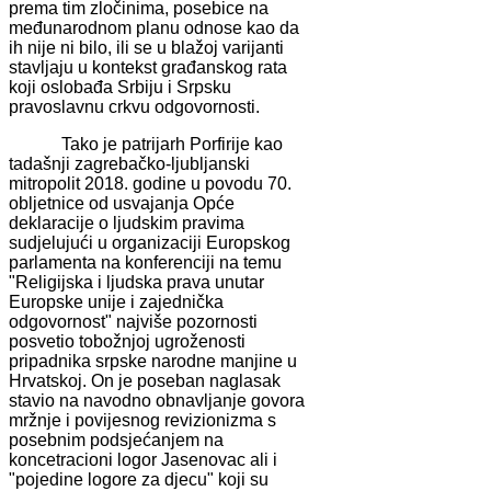
prema tim zločinima, posebice na
međunarodnom planu odnose kao da
ih nije ni bilo, ili se u blažoj varijanti
stavljaju u kontekst građanskog rata
koji oslobađa Srbiju i Srpsku
pravoslavnu crkvu odgovornosti.
Tako je patrijarh Porfirije kao
tadašnji zagrebačko-ljubljanski
mitropolit 2018. godine u povodu 70.
obljetnice od usvajanja Opće
deklaracije o ljudskim pravima
sudjelujući u organizaciji Europskog
parlamenta na konferenciji na temu
"Religijska i ljudska prava unutar
Europske unije i zajednička
odgovornost" najviše pozornosti
posvetio tobožnjoj ugroženosti
pripadnika srpske narodne manjine u
Hrvatskoj. On je poseban naglasak
stavio na navodno obnavljanje govora
mržnje i povijesnog revizionizma s
posebnim podsjećanjem na
koncetracioni logor Jasenovac ali i
"pojedine logore za djecu" koji su