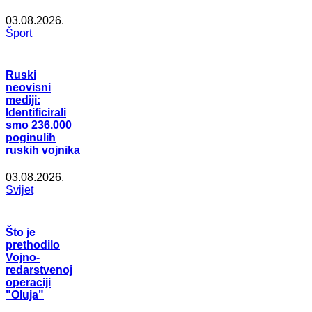
03.08.2026.
Šport
Ruski
neovisni
mediji:
Identificirali
smo 236.000
poginulih
ruskih vojnika
03.08.2026.
Svijet
Što je
prethodilo
Vojno-
redarstvenoj
operaciji
"Oluja"