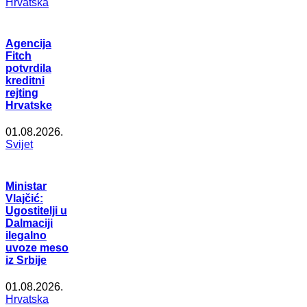
Hrvatska
Agencija
Fitch
potvrdila
kreditni
rejting
Hrvatske
01.08.2026.
Svijet
Ministar
Vlajčić:
Ugostitelji u
Dalmaciji
ilegalno
uvoze meso
iz Srbije
01.08.2026.
Hrvatska