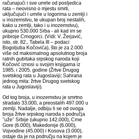
računajući i sve umrle od posljedica
rata – neovisno o mjestu smrti,
uključujući i umrle u logorima u zemlji i
u inozemstvu, te ukupan broj nestalih,
kako u zemlji, tako i u inozemstvu),
ukupno 530.000 Srba - ali kad im se
pribroje Crnogorci. (Vidi: V. Žerjavić,
isto, str. 82., Tabela III – podaci
Bogoljuba Kočovića), što je za 2.000
više od maksimalnog apsolutnog broja
ratnih gubitaka srpskog naroda koji
Kočović iznosi u svojim knjigama iz
1985. i 2005. godine (Žrtve Drugog
svetskog rata u Jugoslaviji; Sahrana
jednog mita: žrtve Drugog svetskog
rata u Jugoslaviji).
Od tog broja, u inozemstvu je smrtno
stradalo 33.000, a preostalih 497.000 u
zemlji. Nadalje, odbiju li se od ovoga
broja žrtve srpskog naroda s područja
"uže" Srbije (ukupno 142.000), Crne
Gore (6.000), Makedonije (6.000),
Vojvodine (45.000) i Kosova (3.000),
ostaje da je na području na kojem je