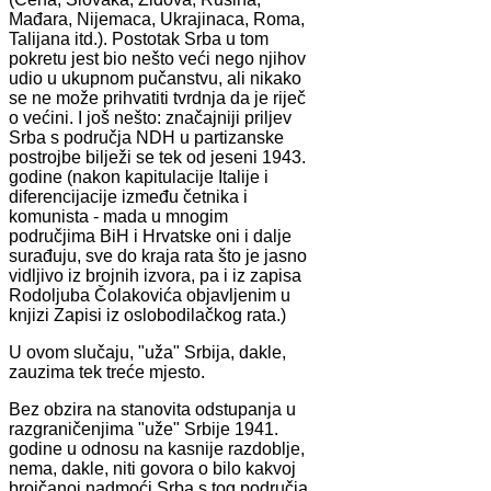
Mađara, Nijemaca, Ukrajinaca, Roma,
Talijana itd.). Postotak Srba u tom
pokretu jest bio nešto veći nego njihov
udio u ukupnom pučanstvu, ali nikako
se ne može prihvatiti tvrdnja da je riječ
o većini. I još nešto: značajniji priljev
Srba s područja NDH u partizanske
postrojbe bilježi se tek od jeseni 1943.
godine (nakon kapitulacije Italije i
diferencijacije između četnika i
komunista - mada u mnogim
područjima BiH i Hrvatske oni i dalje
surađuju, sve do kraja rata što je jasno
vidljivo iz brojnih izvora, pa i iz zapisa
Rodoljuba Čolakovića objavljenim u
knjizi Zapisi iz oslobodilačkog rata.)
U ovom slučaju, "uža" Srbija, dakle,
zauzima tek treće mjesto.
Bez obzira na stanovita odstupanja u
razgraničenjima "uže" Srbije 1941.
godine u odnosu na kasnije razdoblje,
nema, dakle, niti govora o bilo kakvoj
brojčanoj nadmoći Srba s tog područja