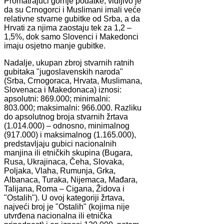
Promatrajući gornje podatke, vidljivo je
da su Crnogorci i Muslimani imali veće
relativne stvarne gubitke od Srba, a da
Hrvati za njima zaostaju tek za 1,2 –
1,5%, dok samo Slovenci i Makedonci
imaju osjetno manje gubitke.
Nadalje, ukupan zbroj stvarnih ratnih
gubitaka "jugoslavenskih naroda"
(Srba, Crnogoraca, Hrvata, Muslimana,
Slovenaca i Makedonaca) iznosi:
apsolutni: 869.000; minimalni:
803.000; maksimalni: 966.000. Razliku
do apsolutnog broja stvarnih žrtava
(1.014.000) – odnosno, minimalnog
(917.000) i maksimalnog (1.165.000),
predstavljaju gubici nacionalnih
manjina ili etničkih skupina (Bugara,
Rusa, Ukrajinaca, Čeha, Slovaka,
Poljaka, Vlaha, Rumunja, Grka,
Albanaca, Turaka, Nijemaca, Mađara,
Talijana, Roma – Cigana, Židova i
"Ostalih"). U ovoj kategoriji žrtava,
najveći broj je "Ostalih" (kojima nije
utvrđena nacionalna ili etnička