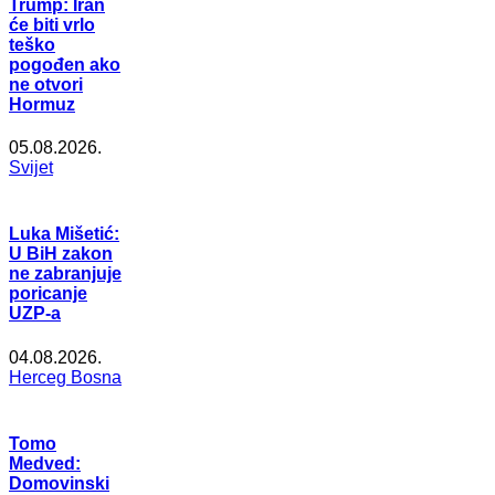
Trump: Iran
će biti vrlo
teško
pogođen ako
ne otvori
Hormuz
05.08.2026.
Svijet
Luka Mišetić:
U BiH zakon
ne zabranjuje
poricanje
UZP-a
04.08.2026.
Herceg Bosna
Tomo
Medved:
Domovinski