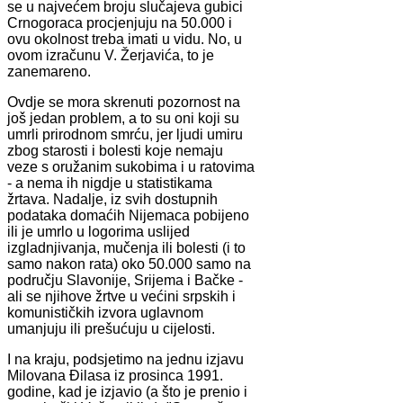
se u najvećem broju slučajeva gubici
Crnogoraca procjenjuju na 50.000 i
ovu okolnost treba imati u vidu. No, u
ovom izračunu V. Žerjavića, to je
zanemareno.
Ovdje se mora skrenuti pozornost na
još jedan problem, a to su oni koji su
umrli prirodnom smrću, jer ljudi umiru
zbog starosti i bolesti koje nemaju
veze s oružanim sukobima i u ratovima
- a nema ih nigdje u statistikama
žrtava. Nadalje, iz svih dostupnih
podataka domaćih Nijemaca pobijeno
ili je umrlo u logorima uslijed
izgladnjivanja, mučenja ili bolesti (i to
samo nakon rata) oko 50.000 samo na
području Slavonije, Srijema i Bačke -
ali se njihove žrtve u većini srpskih i
komunističkih izvora uglavnom
umanjuju ili prešućuju u cijelosti.
I na kraju, podsjetimo na jednu izjavu
Milovana Đilasa iz prosinca 1991.
godine, kad je izjavio (a što je prenio i