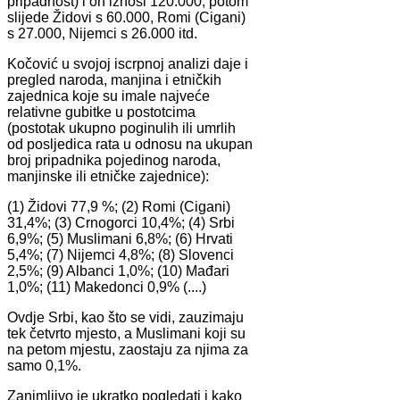
pripadnost) i on iznosi 120.000, potom
slijede Židovi s 60.000, Romi (Cigani)
s 27.000, Nijemci s 26.000 itd.
Kočović u svojoj iscrpnoj analizi daje i
pregled naroda, manjina i etničkih
zajednica koje su imale najveće
relativne gubitke u postotcima
(postotak ukupno poginulih ili umrlih
od posljedica rata u odnosu na ukupan
broj pripadnika pojedinog naroda,
manjinske ili etničke zajednice):
(1) Židovi 77,9 %; (2) Romi (Cigani)
31,4%; (3) Crnogorci 10,4%; (4) Srbi
6,9%; (5) Muslimani 6,8%; (6) Hrvati
5,4%; (7) Nijemci 4,8%; (8) Slovenci
2,5%; (9) Albanci 1,0%; (10) Mađari
1,0%; (11) Makedonci 0,9% (....)
Ovdje Srbi, kao što se vidi, zauzimaju
tek četvrto mjesto, a Muslimani koji su
na petom mjestu, zaostaju za njima za
samo 0,1%.
Zanimljivo je ukratko pogledati i kako