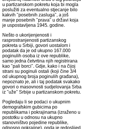
u partizanskom pokretu koja bi mogla
poslužiti za eventualno stjecanje bilo
kakvih "posebnih zasluga", a još
manje posebnih "prava" u državi koja
je uspostavljena 1945. godine.
Nešto o ukorijenjenosti i
rasprostranjenosti partizanskog
pokreta u Srbiji, govori uostalom i
podatak da je od ukupno 167.000
poginulih osoba iz ove republike,
samo jedna četvrtina njih registrirana
kao "pali borci". Gdje, kako i na čijoj
strani su poginuli ostali (koji čine 3/4
od ukupnog broja poginulih građana),
nepoznato je, ali i taj podatak svakako
govori o masovnosti sudjelovanja Srba
iz "uže" Srbije u partizanskom pokretu.
Pogledaju li se podaci o ukupnim
demografskim gubicima po
republikama i pokrajinama (izraženo u
postotku u odnosu na ukupno
stanovništvo pojedine republike,
odnosno pokrajine), onda je redoslijed