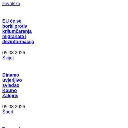
Hrvatska
EU će se
boriti protiv
krijumčarenja
migranata i
dezinformacija
05.08.2026.
Svijet
Dinamo
uvjerljivo
svladao
Kauno
Žalgiris
05.08.2026.
Šport