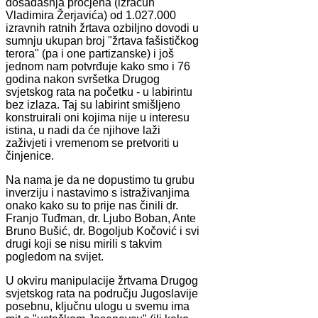
dosadašnja procjena (izračun
Vladimira Žerjavića) od 1.027.000
izravnih ratnih žrtava ozbiljno dovodi u
sumnju ukupan broj "žrtava fašističkog
terora" (pa i one partizanske) i još
jednom nam potvrđuje kako smo i 76
godina nakon svršetka Drugog
svjetskog rata na početku - u labirintu
bez izlaza. Taj su labirint smišljeno
konstruirali oni kojima nije u interesu
istina, u nadi da će njihove laži
zaživjeti i vremenom se pretvoriti u
činjenice.
Na nama je da ne dopustimo tu grubu
inverziju i nastavimo s istraživanjima
onako kako su to prije nas činili dr.
Franjo Tuđman, dr. Ljubo Boban, Ante
Bruno Bušić, dr. Bogoljub Kočović i svi
drugi koji se nisu mirili s takvim
pogledom na svijet.
U okviru manipulacije žrtvama Drugog
svjetskog rata na području Jugoslavije
posebnu, ključnu ulogu u svemu ima