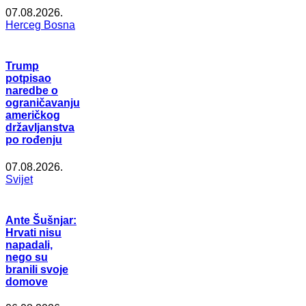
07.08.2026.
Herceg Bosna
Trump
potpisao
naredbe o
ograničavanju
američkog
državljanstva
po rođenju
07.08.2026.
Svijet
Ante Šušnjar:
Hrvati nisu
napadali,
nego su
branili svoje
domove