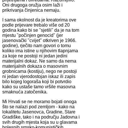
Oni drugoga oružja osim laži i
prikrivanja činjenica nemaju.
I sama okolnost da je kreatorima ove
podle prijevare trebalo više od 20
godina kako bi se "sjetili" da je na tom
mjestu "počinjen genocid" (jer
jasenovački "cvijet" otkriven je 1966.
godine), rječito nam govori o tomu
koliko ima istine u njihovim tlapnjama
za koje ne postoji ni jedan jedini
materijalni dokaz. Ne samo da nema
materijalnih dokaza o masovnim
grobnicama (kostiju), nego ne postoji
ni jedan vjerodostojan iskaz ili zapis
bilo kojeg logoraša koji bi potvrdio
kako su ustaše tamo vršile masovna
smaknuća zatočenika.
Mi Hrvati se ne moramo bojati onoga
što se nalazi pod zemljom - kako na
lokalitetu Jasenovca, Gradine, Stare
Gradiške, tako i na području Jadovna i
svih drugih mjesta koja su u glavama
bolesnih srpsko-komunističkih