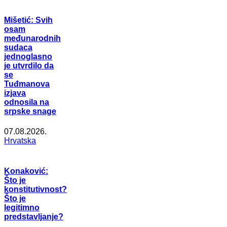
Mišetić: Svih
osam
međunarodnih
sudaca
jednoglasno
je utvrdilo da
se
Tuđmanova
izjava
odnosila na
srpske snage
07.08.2026.
Hrvatska
Konaković:
Što je
konstitutivnost?
Što je
legitimno
predstavljanje?