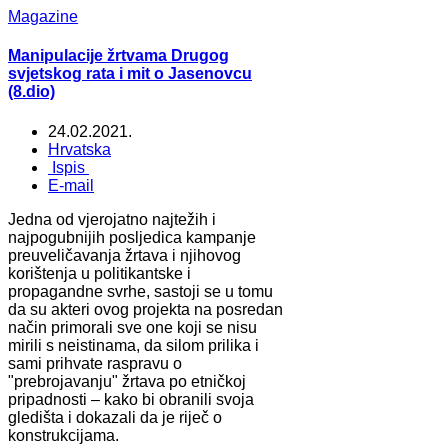
Magazine
Manipulacije žrtvama Drugog
svjetskog rata i mit o Jasenovcu
(8.dio)
24.02.2021.
Hrvatska
Ispis
E-mail
Jedna od vjerojatno najtežih i
najpogubnijih posljedica kampanje
preuveličavanja žrtava i njihovog
korištenja u politikantske i
propagandne svrhe, sastoji se u tomu
da su akteri ovog projekta na posredan
način primorali sve one koji se nisu
mirili s neistinama, da silom prilika i
sami prihvate raspravu o
"prebrojavanju" žrtava po etničkoj
pripadnosti – kako bi obranili svoja
gledišta i dokazali da je riječ o
konstrukcijama.