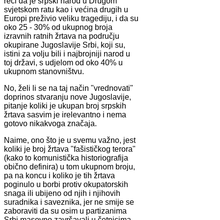
reći da je srpski narod u Drugom
svjetskom ratu kao i većina drugih u
Europi preživio veliku tragediju, i da su
oko 25 - 30% od ukupnog broja
izravnih ratnih žrtava na području
okupirane Jugoslavije Srbi, koji su,
istini za volju bili i najbrojniji narod u
toj državi, s udjelom od oko 40% u
ukupnom stanovništvu.
No, želi li se na taj način "vrednovati"
doprinos stvaranju nove Jugoslavije,
pitanje koliki je ukupan broj srpskih
žrtava sasvim je irelevantno i nema
gotovo nikakvoga značaja.
Naime, ono što je u svemu važno, jest
koliki je broj žrtava "fašističkog terora"
(kako to komunistička historiografija
obično definira) u tom ukupnom broju,
pa na koncu i koliko je tih žrtava
poginulo u borbi protiv okupatorskih
snaga ili ubijeno od njih i njihovih
suradnika i saveznika, jer ne smije se
zaboraviti da su osim u partizanima
Srbi masovno završavali u četnicima,