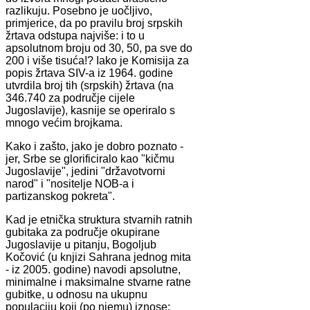
razlikuju. Posebno je uočljivo,
primjerice, da po pravilu broj srpskih
žrtava odstupa najviše: i to u
apsolutnom broju od 30, 50, pa sve do
200 i više tisuća!? Iako je Komisija za
popis žrtava SIV-a iz 1964. godine
utvrdila broj tih (srpskih) žrtava (na
346.740 za područje cijele
Jugoslavije), kasnije se operiralo s
mnogo većim brojkama.
Kako i zašto, jako je dobro poznato -
jer, Srbe se glorificiralo kao "kičmu
Jugoslavije", jedini "državotvorni
narod" i "nositelje NOB-a i
partizanskog pokreta".
Kad je etnička struktura stvarnih ratnih
gubitaka za područje okupirane
Jugoslavije u pitanju, Bogoljub
Kočović (u knjizi Sahrana jednog mita
- iz 2005. godine) navodi apsolutne,
minimalne i maksimalne stvarne ratne
gubitke, u odnosu na ukupnu
populaciju koji (po njemu) iznose: