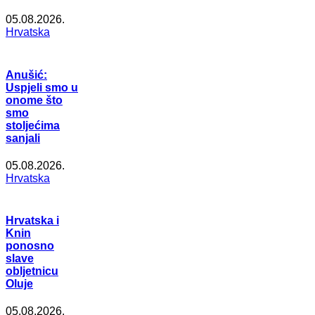
05.08.2026.
Hrvatska
Anušić:
Uspjeli smo u
onome što
smo
stoljećima
sanjali
05.08.2026.
Hrvatska
Hrvatska i
Knin
ponosno
slave
obljetnicu
Oluje
05.08.2026.