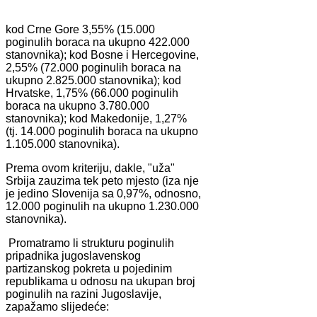
kod Crne Gore 3,55% (15.000
poginulih boraca na ukupno 422.000
stanovnika); kod Bosne i Hercegovine,
2,55% (72.000 poginulih boraca na
ukupno 2.825.000 stanovnika); kod
Hrvatske, 1,75% (66.000 poginulih
boraca na ukupno 3.780.000
stanovnika); kod Makedonije, 1,27%
(tj. 14.000 poginulih boraca na ukupno
1.105.000 stanovnika).
Prema ovom kriteriju, dakle, "uža"
Srbija zauzima tek peto mjesto (iza nje
je jedino Slovenija sa 0,97%, odnosno,
12.000 poginulih na ukupno 1.230.000
stanovnika).
Promatramo li strukturu poginulih
pripadnika jugoslavenskog
partizanskog pokreta u pojedinim
republikama u odnosu na ukupan broj
poginulih na razini Jugoslavije,
zapažamo slijedeće: