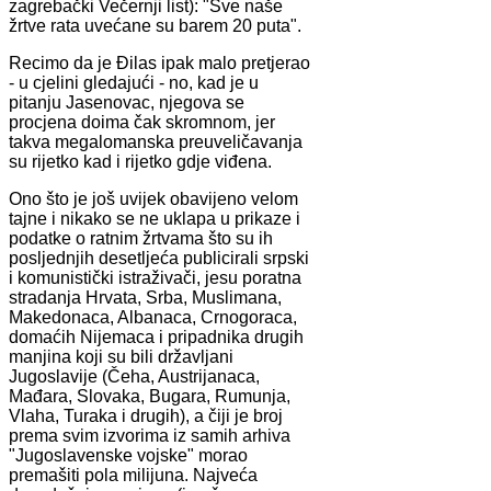
zagrebački Večernji list): "Sve naše
žrtve rata uvećane su barem 20 puta".
Recimo da je Đilas ipak malo pretjerao
- u cjelini gledajući - no, kad je u
pitanju Jasenovac, njegova se
procjena doima čak skromnom, jer
takva megalomanska preuveličavanja
su rijetko kad i rijetko gdje viđena.
Ono što je još uvijek obavijeno velom
tajne i nikako se ne uklapa u prikaze i
podatke o ratnim žrtvama što su ih
posljednjih desetljeća publicirali srpski
i komunistički istraživači, jesu poratna
stradanja Hrvata, Srba, Muslimana,
Makedonaca, Albanaca, Crnogoraca,
domaćih Nijemaca i pripadnika drugih
manjina koji su bili državljani
Jugoslavije (Čeha, Austrijanaca,
Mađara, Slovaka, Bugara, Rumunja,
Vlaha, Turaka i drugih), a čiji je broj
prema svim izvorima iz samih arhiva
"Jugoslavenske vojske" morao
premašiti pola milijuna. Najveća