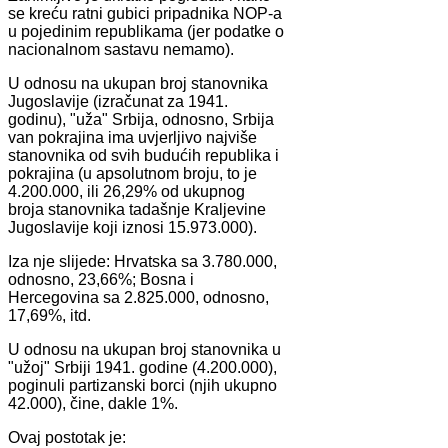
se kreću ratni gubici pripadnika NOP-a
u pojedinim republikama (jer podatke o
nacionalnom sastavu nemamo).
U odnosu na ukupan broj stanovnika
Jugoslavije (izračunat za 1941.
godinu), "uža" Srbija, odnosno, Srbija
van pokrajina ima uvjerljivo najviše
stanovnika od svih budućih republika i
pokrajina (u apsolutnom broju, to je
4.200.000, ili 26,29% od ukupnog
broja stanovnika tadašnje Kraljevine
Jugoslavije koji iznosi 15.973.000).
Iza nje slijede: Hrvatska sa 3.780.000,
odnosno, 23,66%; Bosna i
Hercegovina sa 2.825.000, odnosno,
17,69%, itd.
U odnosu na ukupan broj stanovnika u
"užoj" Srbiji 1941. godine (4.200.000),
poginuli partizanski borci (njih ukupno
42.000), čine, dakle 1%.
Ovaj postotak je: