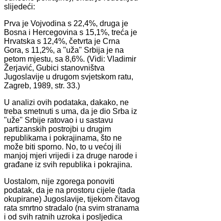
slijedeći:
Prva je Vojvodina s 22,4%, druga je
Bosna i Hercegovina s 15,1%, treća je
Hrvatska s 12,4%, četvrta je Crna
Gora, s 11,2%, a "uža" Srbija je na
petom mjestu, sa 8,6%. (Vidi: Vladimir
Žerjavić, Gubici stanovništva
Jugoslavije u drugom svjetskom ratu,
Zagreb, 1989, str. 33.)
U analizi ovih podataka, dakako, ne
treba smetnuti s uma, da je dio Srba iz
"uže" Srbije ratovao i u sastavu
partizanskih postrojbi u drugim
republikama i pokrajinama, što ne
može biti sporno. No, to u većoj ili
manjoj mjeri vrijedi i za druge narode i
građane iz svih republika i pokrajina.
Uostalom, nije zgorega ponoviti
podatak, da je na prostoru cijele (tada
okupirane) Jugoslavije, tijekom čitavog
rata smrtno stradalo (na svim stranama
i od svih ratnih uzroka i posljedica