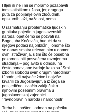
Htjeli ili ne i mi se moramo pozabaviti
tom statistikom užasa, jer, drugoga
puta za pobijanje ovih zloćudnih,
opskurnih laži, nažalost, nema.
U razmatranju problematike ljudskih
gubitaka pojedinih jugoslavenskih
naroda, opet ćemo se pozvati na
Bogoljuba Kočovića, budući da su
njegovi podaci najpribližniji onome što
se danas smatra relevantnim u domeni
ovih istraživanja, s tim što će posebna
pozornost biti posvećena razmjerima
stradanja – poglavito u odnosu na
često ponavljane tvrdnje kako su "Srbi
izborili slobodu svim drugim narodima"
i "podnijeli najveće žrtve i najviše
krvarili za Jugoslaviju", a iz čega se
posljedično izvlačio zaključak o
njihovim posebnim pravima u
jugoslavenskoj zajednici
"ravnopravnih naroda i narodnosti".
Treba biti pošten i odmah na početku