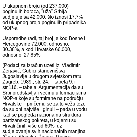
U ukupnom broju (od 237.000)
poginulih boraca, "uža" Srbija
sudjeluje sa 42.000, što iznosi 17,7%
od ukupnog broja poginulih pripadnika
NOP-a.
Usporedbe radi, taj broj je kod Bosne i
Hercegovine 72.000, odnosno,
30.38%, a kod Hrvatske 66.000,
odnosno, 27,85%.
(Podaci za izračun uzeti iz: Vladimir
Žerjavić, Gubici stanovništva
Jugoslavije u drugom svjetskom ratu,
Zagreb, 1989., str. 24. – tabela 9. i
str.116. – tabela. Argumentacija da su
Srbi predstavljali većinu u formacijama
NOP-a koje su formirane na području
Hrvatske – pri čemu se za to vežu teze
da su oni najviše i ginuli – pada u vodu
kad se pogleda nacionalna struktura
partizanskog pokreta, u kojemu su
Hrvati činili više od 60%, uz
sudjelovanje svih nacionalnih manjina
(Čeha, Slovaka, Židova, Rusina,