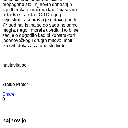
propagandista i njihovih današnjih
sljedbenika označena kao "masovna
ustaška stratišta". Od Drugog
svjetskog rata prošlo je gotovo punih
77 godina. Istina se do sada ne samo
mogla, nego i morala utvrditi. I to bi se
zacijelo dogodilo kad bi konstruktori
jasenovačkog i drugih mitova imali
ikakvih dokaza za ono što tvrde.
nastavlja se -
Zlatko Pinter
Share
0
najnovije