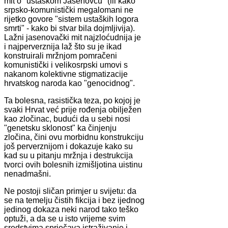
mit o "ustaškom Jasenovcu" (ili kako
srpsko-komunistički megalomani ne
rijetko govore "sistem ustaških logora
smrti" - kako bi stvar bila dojmljivija).
Lažni jasenovački mit najzloćudnija je
i najperverznija laž što su je ikad
konstruirali mržnjom pomračeni
komunistički i velikosrpski umovi s
nakanom kolektivne stigmatizacije
hrvatskog naroda kao "genocidnog".
Ta bolesna, rasistička teza, po kojoj je
svaki Hrvat već prije rođenja obilježen
kao zločinac, budući da u sebi nosi
"genetsku sklonost" ka činjenju
zločina, čini ovu morbidnu konstrukciju
još perverznijom i dokazuje kako su
kad su u pitanju mržnja i destrukcija
tvorci ovih bolesnih izmišljotina uistinu
nenadmašni.
Ne postoji sličan primjer u svijetu: da
se na temelju čistih fikcija i bez ijednog
jedinog dokaza neki narod tako teško
optuži, a da se u isto vrijeme svim
sredstvima sprječava istraživanje i