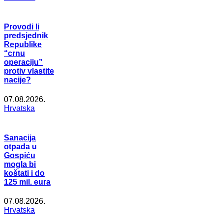
Provodi li
predsjednik
Republike
“crnu
operaciju”
protiv vlastite
nacije?
07.08.2026.
Hrvatska
Sanacija
otpada u
Gospiću
mogla bi
koštati i do
125 mil. eura
07.08.2026.
Hrvatska