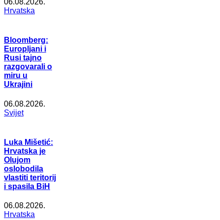
06.08.2026.
Hrvatska
Bloomberg:
Europljani i
Rusi tajno
razgovarali o
miru u
Ukrajini
06.08.2026.
Svijet
Luka Mišetić:
Hrvatska je
Olujom
oslobodila
vlastiti teritorij
i spasila BiH
06.08.2026.
Hrvatska