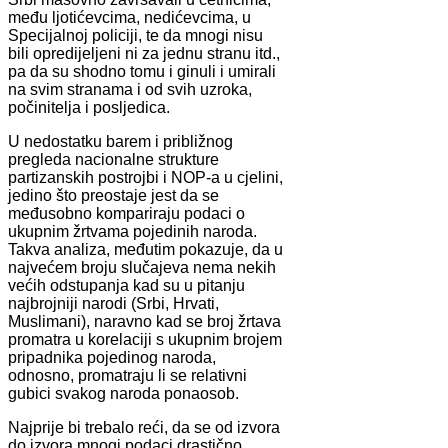
među ljotićevcima, nedićevcima, u
Specijalnoj policiji, te da mnogi nisu
bili opredijeljeni ni za jednu stranu itd.,
pa da su shodno tomu i ginuli i umirali
na svim stranama i od svih uzroka,
počinitelja i posljedica.
U nedostatku barem i približnog
pregleda nacionalne strukture
partizanskih postrojbi i NOP-a u cjelini,
jedino što preostaje jest da se
međusobno kompariraju podaci o
ukupnim žrtvama pojedinih naroda.
Takva analiza, međutim pokazuje, da u
najvećem broju slučajeva nema nekih
većih odstupanja kad su u pitanju
najbrojniji narodi (Srbi, Hrvati,
Muslimani), naravno kad se broj žrtava
promatra u korelaciji s ukupnim brojem
pripadnika pojedinog naroda,
odnosno, promatraju li se relativni
gubici svakog naroda ponaosob.
Najprije bi trebalo reći, da se od izvora
do izvora mnogi podaci drastično