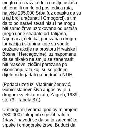
moglo do izražaja doći nasilje ustaša,
ubijeno ili umrlo od posljedica rata,
najviše 295.000 Srba (uz opasku da su
u taj broj uračunati i Crnogorci), s tim
da to po naravi stvari nisu i ne mogu
biti samo žrtve uzrokovane od ustaša
(nego i one stradale od Talijana,
Nijemaca, četnika, partizana i drugih
formacija i skupina koje su vodile
oružane akcije na prostoru Hrvatske i
Bosne i Hercegovine), uz napomenu
da se nikako ne smiju se zanemariti
niti masovni zločini partizana po
okončanju rata koji su se jednim
dijelom događali na području NDH.
(Podaci uzeti iz: Vladimir Žerjavić,
Gubici stanovništva Jugoslavije u
drugom svjetskom ratu, Zagreb, 1989.,
str. 73., Tabela 37.)
U mnogim izvorima, pod ovim brojem
(530.000) "ukupnih srpskih ratnih
žrtava" navodi se da su to zajedničke
srpske i crnogorske žrtve. Budući da