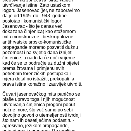
utvrđivanje istine. Zato ustaškom
logoru Jasenovac (jer, ne zaboravimo
da je od 1945. do 1948. godine
postojao i komunistički logor
Jasenovac - što je danas već
dokazana činjenica) kao stožernom
mitu monstruozne i beskrupulozne
antihrvatske srpsko-komunističke
propagande moramo posvetiti dužnu
pozornost i na svjetlo dana iznijeti
činjenice, u nadi da će doći vrijeme
kad će se to područje uz dužni pijetet
prema žrtvama i primjenu svih
potrebnih forenzičkih postupaka i
mjera detaljno istražiti, prekopati, a
prava istina konačno i zauvijek utvrditi.
Čuvari jasenovačkog mita panično se
plaše upravo toga i njih mogućnost
utvrđivanja činjenica progoni poput
noćne more, što već samo po sebi
dovoljno govori o utemeljenosti tvrdnji
što nam ih desetljećima podastiru -
agresivno, jezikom propagande,
prijetnjama i uvredama. Razumljivo.