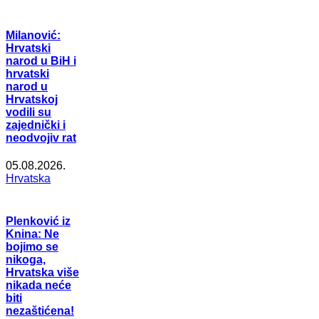
Milanović:
Hrvatski
narod u BiH i
hrvatski
narod u
Hrvatskoj
vodili su
zajednički i
neodvojiv rat
05.08.2026.
Hrvatska
Plenković iz
Knina: Ne
bojimo se
nikoga,
Hrvatska više
nikada neće
biti
nezaštićena!