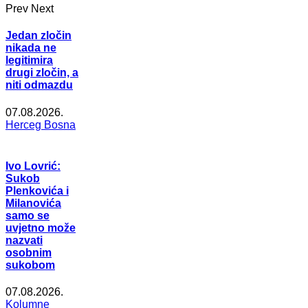
Prev
Next
Jedan zločin
nikada ne
legitimira
drugi zločin, a
niti odmazdu
07.08.2026.
Herceg Bosna
Ivo Lovrić:
Sukob
Plenkovića i
Milanovića
samo se
uvjetno može
nazvati
osobnim
sukobom
07.08.2026.
Kolumne