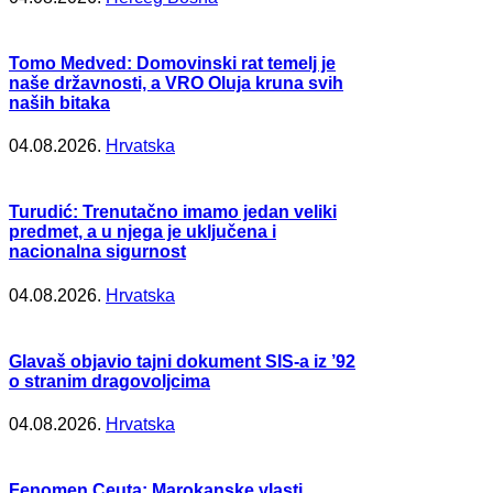
Tomo Medved: Domovinski rat temelj je
naše državnosti, a VRO Oluja kruna svih
naših bitaka
04.08.2026.
Hrvatska
Turudić: Trenutačno imamo jedan veliki
predmet, a u njega je uključena i
nacionalna sigurnost
04.08.2026.
Hrvatska
Glavaš objavio tajni dokument SIS-a iz ’92
o stranim dragovoljcima
04.08.2026.
Hrvatska
Fenomen Ceuta: Marokanske vlasti