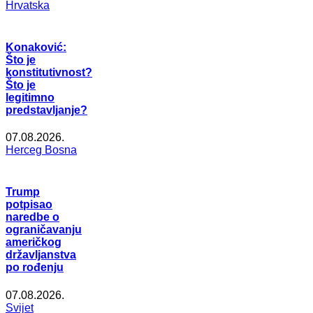
Hrvatska
Konaković:
Što je
konstitutivnost?
Što je
legitimno
predstavljanje?
07.08.2026.
Herceg Bosna
Trump
potpisao
naredbe o
ograničavanju
američkog
državljanstva
po rođenju
07.08.2026.
Svijet