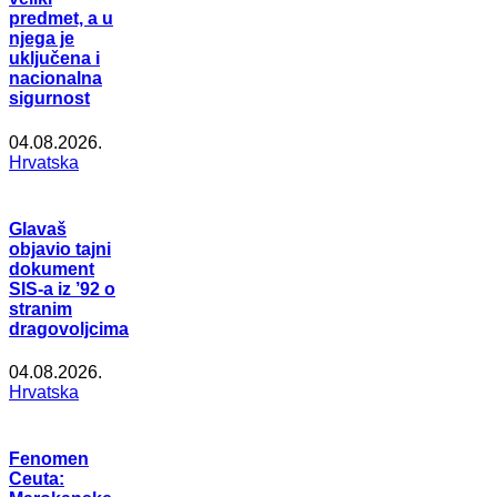
predmet, a u
njega je
uključena i
nacionalna
sigurnost
04.08.2026.
Hrvatska
Glavaš
objavio tajni
dokument
SIS-a iz ’92 o
stranim
dragovoljcima
04.08.2026.
Hrvatska
Fenomen
Ceuta: