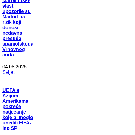
Marokanske
vlasti
upozorile su
Madrid na
rizik koji
donosi
nedavna
presuda
španjolskoga
Vrhovnog
suda
04.08.2026.
Svijet
UEFA s
Azijom i
Amerikama
pokreće
natjecanje
koje bi moglo
uništiti FIFA-
ino SP