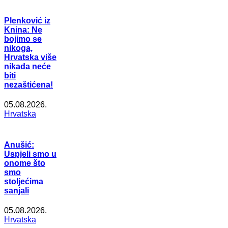
Plenković iz
Knina: Ne
bojimo se
nikoga,
Hrvatska više
nikada neće
biti
nezaštićena!
05.08.2026.
Hrvatska
Anušić:
Uspjeli smo u
onome što
smo
stoljećima
sanjali
05.08.2026.
Hrvatska