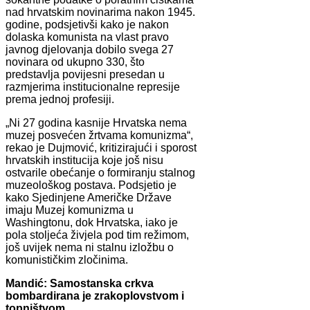
nad hrvatskim novinarima nakon 1945.
godine, podsjetivši kako je nakon
dolaska komunista na vlast pravo
javnog djelovanja dobilo svega 27
novinara od ukupno 330, što
predstavlja povijesni presedan u
razmjerima institucionalne represije
prema jednoj profesiji.
„Ni 27 godina kasnije Hrvatska nema
muzej posvećen žrtvama komunizma“,
rekao je Dujmović, kritizirajući i sporost
hrvatskih institucija koje još nisu
ostvarile obećanje o formiranju stalnog
muzeološkog postava. Podsjetio je
kako Sjedinjene Američke Države
imaju Muzej komunizma u
Washingtonu, dok Hrvatska, iako je
pola stoljeća živjela pod tim režimom,
još uvijek nema ni stalnu izložbu o
komunističkim zločinima.
Mandić: Samostanska crkva
bombardirana je zrakoplovstvom i
topništvom