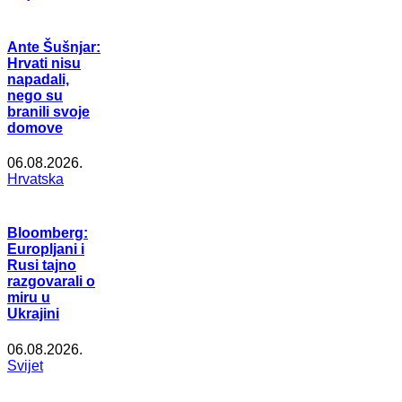
Ante Šušnjar:
Hrvati nisu
napadali,
nego su
branili svoje
domove
06.08.2026.
Hrvatska
Bloomberg:
Europljani i
Rusi tajno
razgovarali o
miru u
Ukrajini
06.08.2026.
Svijet