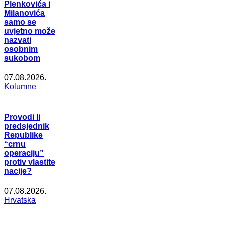
Plenkovića i
Milanovića
samo se
uvjetno može
nazvati
osobnim
sukobom
07.08.2026.
Kolumne
Provodi li
predsjednik
Republike
“crnu
operaciju”
protiv vlastite
nacije?
07.08.2026.
Hrvatska