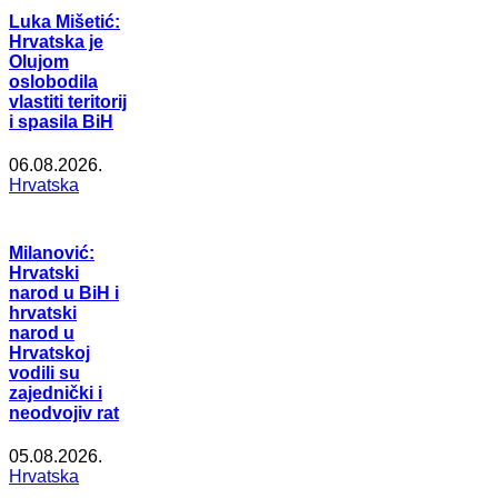
Luka Mišetić:
Hrvatska je
Olujom
oslobodila
vlastiti teritorij
i spasila BiH
06.08.2026.
Hrvatska
Milanović:
Hrvatski
narod u BiH i
hrvatski
narod u
Hrvatskoj
vodili su
zajednički i
neodvojiv rat
05.08.2026.
Hrvatska