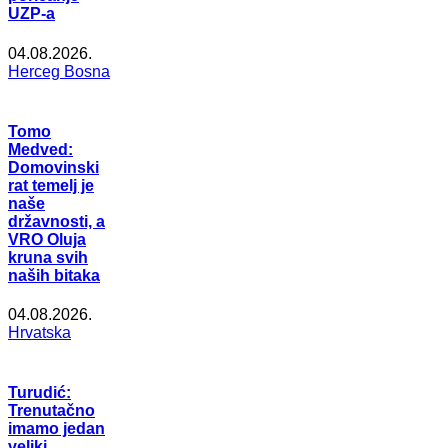
UZP-a
04.08.2026.
Herceg Bosna
Tomo
Medved:
Domovinski
rat temelj je
naše
državnosti, a
VRO Oluja
kruna svih
naših bitaka
04.08.2026.
Hrvatska
Turudić:
Trenutačno
imamo jedan
veliki