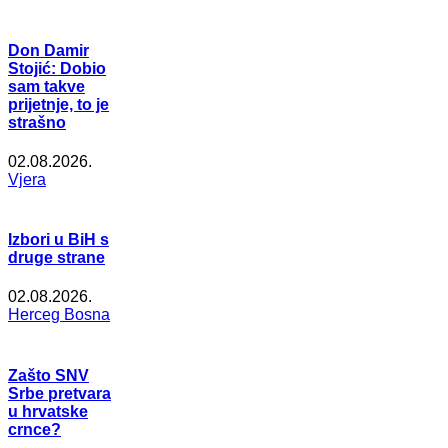
Don Damir
Stojić: Dobio
sam takve
prijetnje, to je
strašno
02.08.2026.
Vjera
Izbori u BiH s
druge strane
02.08.2026.
Herceg Bosna
Zašto SNV
Srbe pretvara
u hrvatske
crnce?