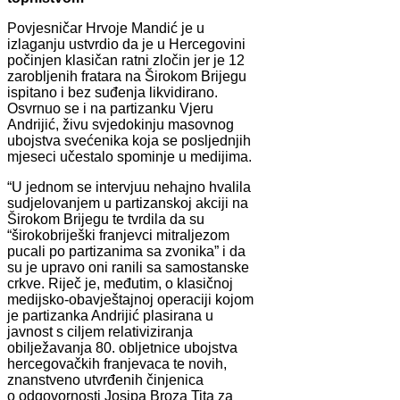
Povjesničar Hrvoje Mandić je u
izlaganju ustvrdio da je u Hercegovini
počinjen klasičan ratni zločin jer je 12
zarobljenih fratara na Širokom Brijegu
ispitano i bez suđenja likvidirano.
Osvrnuo se i na partizanku Vjeru
Andrijić, živu svjedokinju masovnog
ubojstva svećenika koja se posljednjih
mjeseci učestalo spominje u medijima.
“U jednom se intervjuu nehajno hvalila
sudjelovanjem u partizanskoj akciji na
Širokom Brijegu te tvrdila da su
“širokobriješki franjevci mitraljezom
pucali po partizanima sa zvonika” i da
su je upravo oni ranili sa samostanske
crkve. Riječ je, međutim, o klasičnoj
medijsko-obavještajnoj operaciji kojom
je partizanka Andrijić plasirana u
javnost s ciljem relativiziranja
obilježavanja 80. obljetnice ubojstva
hercegovačkih franjevaca te novih,
znanstveno utvrđenih činjenica
o odgovornosti Josipa Broza Tita za