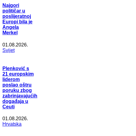
Najgori
političar u
poslijeratnoj
Europi bila je
Angela
Merkel
01.08.2026.
Svijet
Plenković s
21 europskim
liderom
poslao oštru
poruku zbog
zabrinjavajućih
događaja u
Ceuti
01.08.2026.
Hrvatska