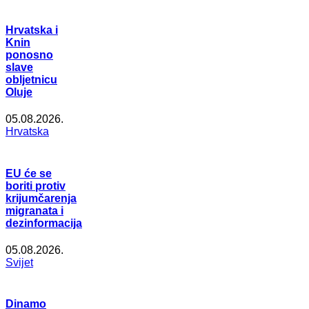
Hrvatska i
Knin
ponosno
slave
obljetnicu
Oluje
05.08.2026.
Hrvatska
EU će se
boriti protiv
krijumčarenja
migranata i
dezinformacija
05.08.2026.
Svijet
Dinamo