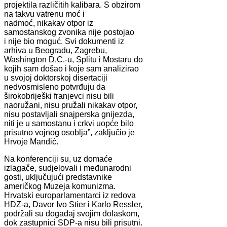
projektila različitih kalibara. S obzirom
na takvu vatrenu moć i
nadmoć, nikakav otpor iz
samostanskog zvonika nije postojao
i nije bio moguć. Svi dokumenti iz
arhiva u Beogradu, Zagrebu,
Washington D.C.-u, Splitu i Mostaru do
kojih sam došao i koje sam analizirao
u svojoj doktorskoj disertaciji
nedvosmisleno potvrđuju da
širokobriješki franjevci nisu bili
naoružani, nisu pružali nikakav otpor,
nisu postavljali snajperska gnijezda,
niti je u samostanu i crkvi uopće bilo
prisutno vojnog osoblja”, zaključio je
Hrvoje Mandić.
Na konferenciji su, uz domaće
izlagače, sudjelovali i međunarodni
gosti, uključujući predstavnike
američkog Muzeja komunizma.
Hrvatski europarlamentarci iz redova
HDZ-a, Davor Ivo Stier i Karlo Ressler,
podržali su događaj svojim dolaskom,
dok zastupnici SDP-a nisu bili prisutni.