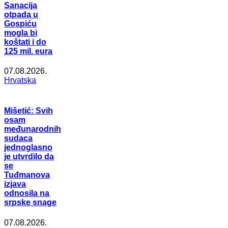
Sanacija
otpada u
Gospiću
mogla bi
koštati i do
125 mil. eura
07.08.2026.
Hrvatska
Mišetić: Svih
osam
međunarodnih
sudaca
jednoglasno
je utvrdilo da
se
Tuđmanova
izjava
odnosila na
srpske snage
07.08.2026.