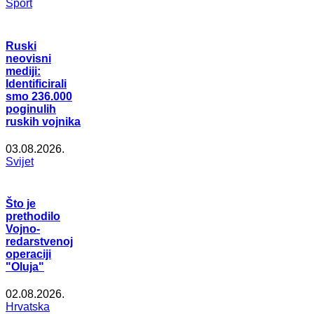
Šport
Ruski
neovisni
mediji:
Identificirali
smo 236.000
poginulih
ruskih vojnika
03.08.2026.
Svijet
Što je
prethodilo
Vojno-
redarstvenoj
operaciji
"Oluja"
02.08.2026.
Hrvatska