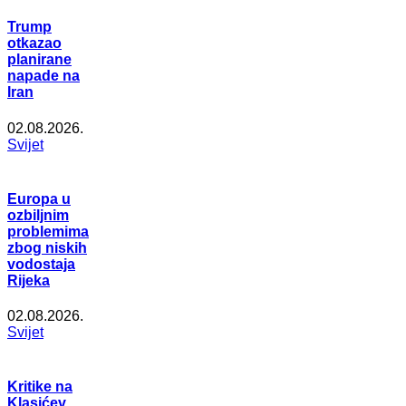
Trump
otkazao
planirane
napade na
Iran
02.08.2026.
Svijet
Europa u
ozbiljnim
problemima
zbog niskih
vodostaja
Rijeka
02.08.2026.
Svijet
Kritike na
Klasićev