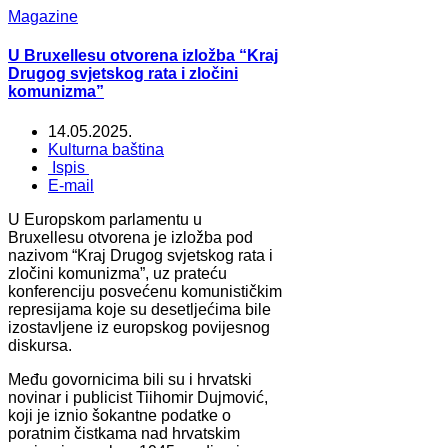
Magazine
U Bruxellesu otvorena izložba “Kraj
Drugog svjetskog rata i zločini
komunizma”
14.05.2025.
Kulturna baština
Ispis
E-mail
U Europskom parlamentu u
Bruxellesu otvorena je izložba pod
nazivom “Kraj Drugog svjetskog rata i
zločini komunizma”, uz prateću
konferenciju posvećenu komunističkim
represijama koje su desetljećima bile
izostavljene iz europskog povijesnog
diskursa.
Među govornicima bili su i hrvatski
novinar i publicist Tiihomir Dujmović,
koji je iznio šokantne podatke o
poratnim čistkama nad hrvatskim