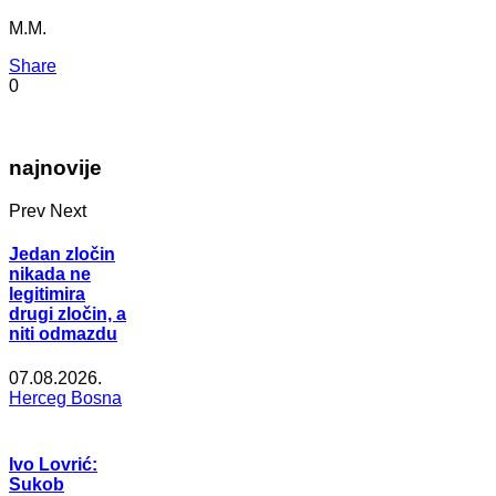
M.M.
Share
0
najnovije
Prev
Next
Jedan zločin
nikada ne
legitimira
drugi zločin, a
niti odmazdu
07.08.2026.
Herceg Bosna
Ivo Lovrić:
Sukob