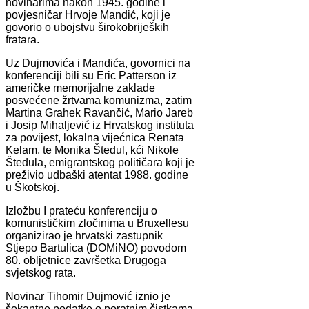
novinarima nakon 1945. godine i
povjesničar Hrvoje Mandić, koji je
govorio o ubojstvu širokobrijeških
fratara.
Uz Dujmovića i Mandića, govornici na
konferenciji bili su Eric Patterson iz
američke memorijalne zaklade
posvećene žrtvama komunizma, zatim
Martina Grahek Ravančić, Mario Jareb
i Josip Mihaljević iz Hrvatskog instituta
za povijest, lokalna vijećnica Renata
Kelam, te Monika Štedul, kći Nikole
Štedula, emigrantskog političara koji je
preživio udbaški atentat 1988. godine
u Škotskoj.
Izložbu I prateću konferenciju o
komunističkim zločinima u Bruxellesu
organizirao je hrvatski zastupnik
Stjepo Bartulica (DOMiNO) povodom
80. obljetnice završetka Drugoga
svjetskog rata.
Novinar Tihomir Dujmović iznio je
šokantne podatke o poratnim čistkama