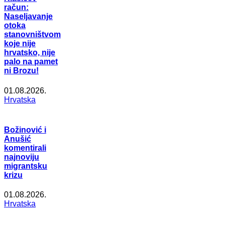
račun:
Naseljavanje
otoka
stanovništvom
koje nije
hrvatsko, nije
palo na pamet
ni Brozu!
01.08.2026.
Hrvatska
Božinović i
Anušić
komentirali
najnoviju
migrantsku
krizu
01.08.2026.
Hrvatska