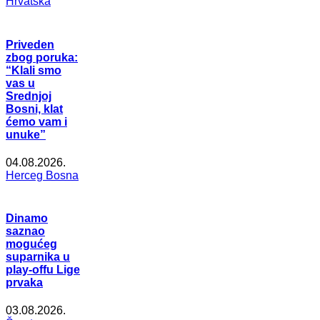
Hrvatska
Priveden
zbog poruka:
“Klali smo
vas u
Srednjoj
Bosni, klat
ćemo vam i
unuke”
04.08.2026.
Herceg Bosna
Dinamo
saznao
mogućeg
suparnika u
play-offu Lige
prvaka
03.08.2026.