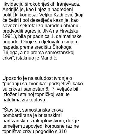
likvidaciju širokobrijeških franjevaca.
Andrijić je, kao i njezin nadređeni
politički komesar Veljko Kadijević (koji
će četiri i pol desetljeća kasnije, kao
savezni sekretar za narodnu obranu,
predvoditi agresiju JNA na Hrvatsku
1991.), bila pripadnica 1. dalmatinske
brigade. Oboje su djelovali u smjeru
napada prema središtu Širokoga
Brijega, a ne prema samostanskoj
crkvi”, istaknuo je Mandić.
Upozorio je na suludost tvrdnja o
“pucanju sa zvonika”, podsjetivši kako
su crkva i samostan 6.i 7. veljače bili
izloženi stalnoj topničkoj vatri te
naletima zrakoplova.
“Štoviše, samostanska crkva
bombardirana je britanskim i
partizanskim zrakoplovstvom, dok je
temeljem zapovjedi korpusne razine
topništvo crkvu pogodilo s 310