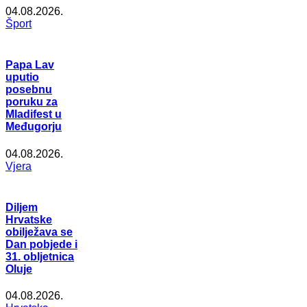
04.08.2026.
Šport
Papa Lav
uputio
posebnu
poruku za
Mladifest u
Međugorju
04.08.2026.
Vjera
Diljem
Hrvatske
obilježava se
Dan pobjede i
31. obljetnica
Oluje
04.08.2026.