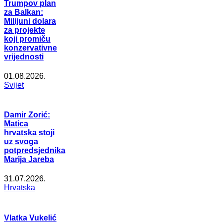
Trumpov plan
za Balkan:
Milijuni dolara
za projekte
koji promiču
konzervativne
vrijednosti
01.08.2026.
Svijet
Damir Zorić:
Matica
hrvatska stoji
uz svoga
potpredsjednika
Marija Jareba
31.07.2026.
Hrvatska
Vlatka Vukelić