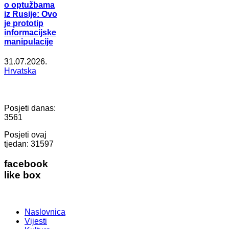
o optužbama
iz Rusije: Ovo
je prototip
informacijske
manipulacije
31.07.2026.
Hrvatska
Posjeti danas:
3561
Posjeti ovaj
tjedan:
31597
facebook
like box
Naslovnica
Vijesti