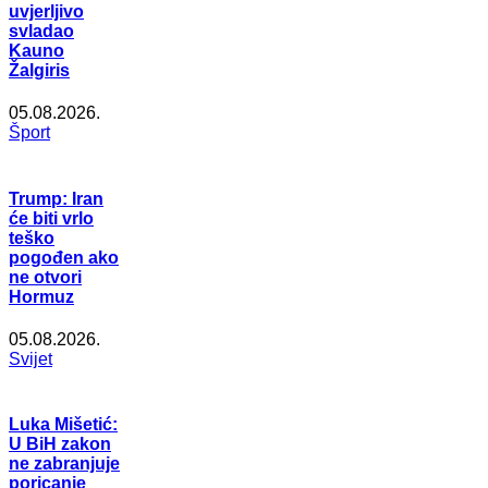
uvjerljivo
svladao
Kauno
Žalgiris
05.08.2026.
Šport
Trump: Iran
će biti vrlo
teško
pogođen ako
ne otvori
Hormuz
05.08.2026.
Svijet
Luka Mišetić:
U BiH zakon
ne zabranjuje
poricanje