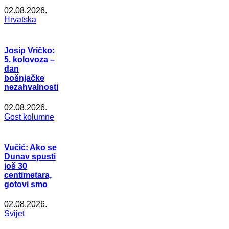
02.08.2026.
Hrvatska
Josip Vričko:
5. kolovoza –
dan
bošnjačke
nezahvalnosti
02.08.2026.
Gost kolumne
Vučić: Ako se
Dunav spusti
još 30
centimetara,
gotovi smo
02.08.2026.
Svijet