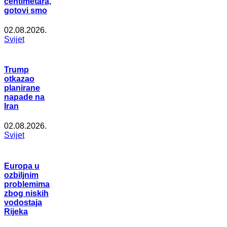
centimetara,
gotovi smo
02.08.2026.
Svijet
Trump
otkazao
planirane
napade na
Iran
02.08.2026.
Svijet
Europa u
ozbiljnim
problemima
zbog niskih
vodostaja
Rijeka