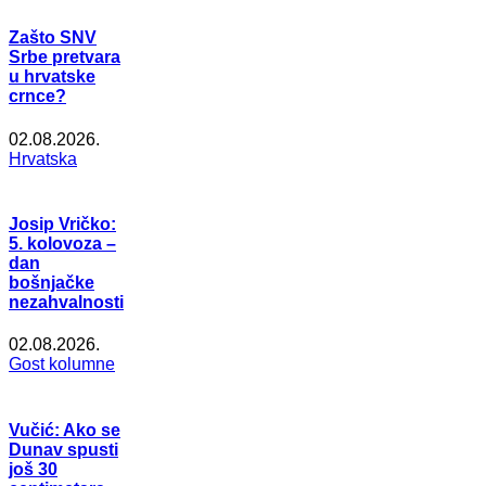
Zašto SNV
Srbe pretvara
u hrvatske
crnce?
02.08.2026.
Hrvatska
Josip Vričko:
5. kolovoza –
dan
bošnjačke
nezahvalnosti
02.08.2026.
Gost kolumne
Vučić: Ako se
Dunav spusti
još 30