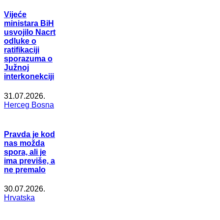
Vijeće
ministara BiH
usvojilo Nacrt
odluke o
ratifikaciji
sporazuma o
Južnoj
interkonekciji
31.07.2026.
Herceg Bosna
Pravda je kod
nas možda
spora, ali je
ima previše, a
ne premalo
30.07.2026.
Hrvatska