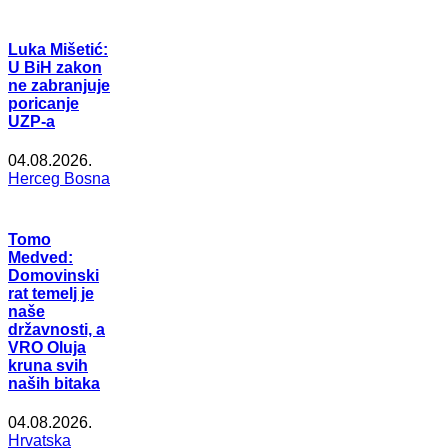
Luka Mišetić:
U BiH zakon
ne zabranjuje
poricanje
UZP-a
04.08.2026.
Herceg Bosna
Tomo
Medved:
Domovinski
rat temelj je
naše
državnosti, a
VRO Oluja
kruna svih
naših bitaka
04.08.2026.
Hrvatska