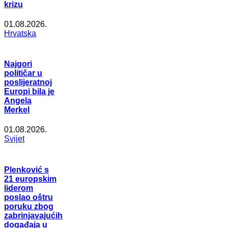
krizu
01.08.2026.
Hrvatska
Najgori
političar u
poslijeratnoj
Europi bila je
Angela
Merkel
01.08.2026.
Svijet
Plenković s
21 europskim
liderom
poslao oštru
poruku zbog
zabrinjavajućih
događaja u