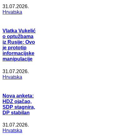
31.07.2026.
Hrvatska
Vlatka Vukelić
o optužbama
iz Rusije: Ovo
je prototip
informacijske
manipulacije
31.07.2026.
Hrvatska
Nova anketa:
HDZ ojačao,
SDP stagnira,
DP stabilan
31.07.2026.
Hrvatska