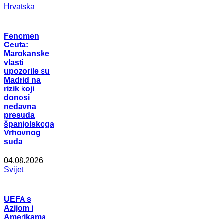
Hrvatska
Fenomen
Ceuta:
Marokanske
vlasti
upozorile su
Madrid na
rizik koji
donosi
nedavna
presuda
španjolskoga
Vrhovnog
suda
04.08.2026.
Svijet
UEFA s
Azijom i
Amerikama