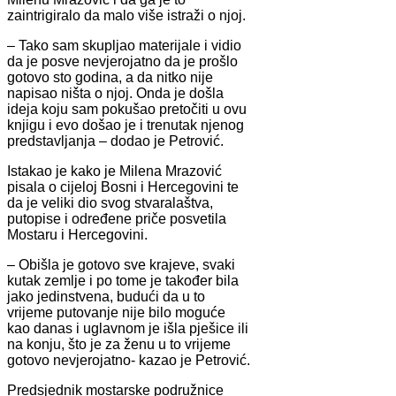
zaintrigiralo da malo više istraži o njoj.
– Tako sam skupljao materijale i vidio
da je posve nevjerojatno da je prošlo
gotovo sto godina, a da nitko nije
napisao ništa o njoj. Onda je došla
ideja koju sam pokušao pretočiti u ovu
knjigu i evo došao je i trenutak njenog
predstavljanja – dodao je Petrović.
Istakao je kako je Milena Mrazović
pisala o cijeloj Bosni i Hercegovini te
da je veliki dio svog stvaralaštva,
putopise i određene priče posvetila
Mostaru i Hercegovini.
– Obišla je gotovo sve krajeve, svaki
kutak zemlje i po tome je također bila
jako jedinstvena, budući da u to
vrijeme putovanje nije bilo moguće
kao danas i uglavnom je išla pješice ili
na konju, što je za ženu u to vrijeme
gotovo nevjerojatno- kazao je Petrović.
Predsjednik mostarske podružnice