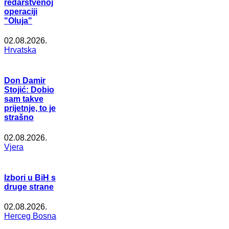
redarstvenoj
operaciji
"Oluja"
02.08.2026.
Hrvatska
Don Damir
Stojić: Dobio
sam takve
prijetnje, to je
strašno
02.08.2026.
Vjera
Izbori u BiH s
druge strane
02.08.2026.
Herceg Bosna