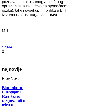
poznavanju kako samog autoričinog
opusa (pisala isključivo na njemačkom
jeziku), tako i sveukupnih prilika u BiH
iz vremena austrougarske uprave.
M.J.
Share
0
najnovije
Prev
Next
Bloomberg:
Europljani i
Rusi tajno
razgovarali o
miru u