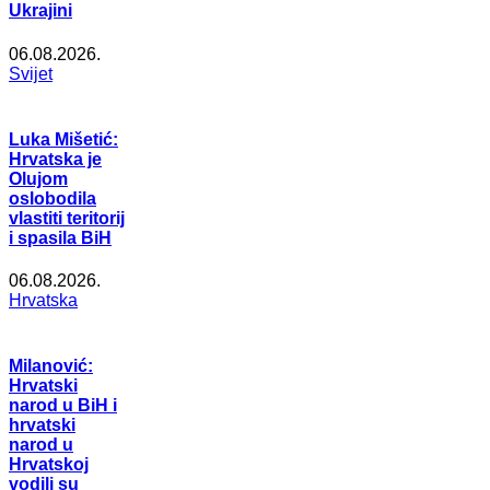
Ukrajini
06.08.2026.
Svijet
Luka Mišetić:
Hrvatska je
Olujom
oslobodila
vlastiti teritorij
i spasila BiH
06.08.2026.
Hrvatska
Milanović:
Hrvatski
narod u BiH i
hrvatski
narod u
Hrvatskoj
vodili su