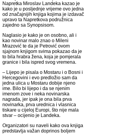
Napretka Miroslav Landeka kazao je
kako je u posljednje vrijeme ovo jedna
od značajnijih knjiga kojima je izdavač
upravo ta Napretkova podružnica
zajedno sa Synopsisom.
Naglasio je kako je on osobno, ali i
kao novinar malo znao o Mileni
Mrazović te da je Petrović ovom
sjajnom knjigom svima pokazao da je
to bila hrabra žena, koja je pomjerala
granice i bila ispred svog vremena.
– Lijepo je pisala o Mostaru i o Bosni i
Hercegovini i evo predložio sam da
jedna ulica u Mostaru dobije njeno
ime. Bilo bi lijepo i da se njenim
imenom zove i neka novinarska
nagrada, jer ipak je ona bila prva
novinarka, prva urednica i vlasnica
tiskare u cijeloj Europi, što nije mala
stvar – ocijenio je Landeka.
Organizatori su naveli kako ova knjiga
predstavlja važan doprinos boljem