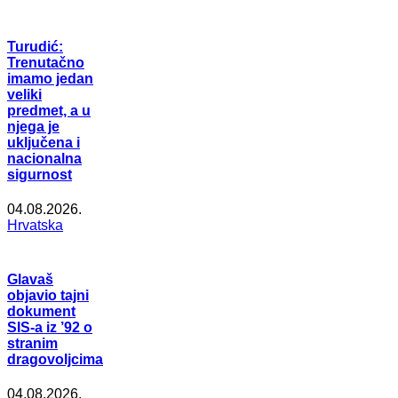
Turudić:
Trenutačno
imamo jedan
veliki
predmet, a u
njega je
uključena i
nacionalna
sigurnost
04.08.2026.
Hrvatska
Glavaš
objavio tajni
dokument
SIS-a iz ’92 o
stranim
dragovoljcima
04.08.2026.