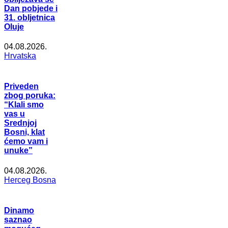
Dan pobjede i
31. obljetnica
Oluje
04.08.2026.
Hrvatska
Priveden
zbog poruka:
“Klali smo
vas u
Srednjoj
Bosni, klat
ćemo vam i
unuke”
04.08.2026.
Herceg Bosna
Dinamo
saznao