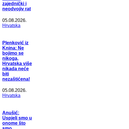
zajednički i
neodvojiv rat
05.08.2026.
Hrvatska
Plenković iz
Knina: Ne
bojimo se
nikoga,
Hrvatska više
nikada neće
biti
nezaštićena!
05.08.2026.
Hrvatska
Anušić:
Uspjeli smo u
onome što
smo