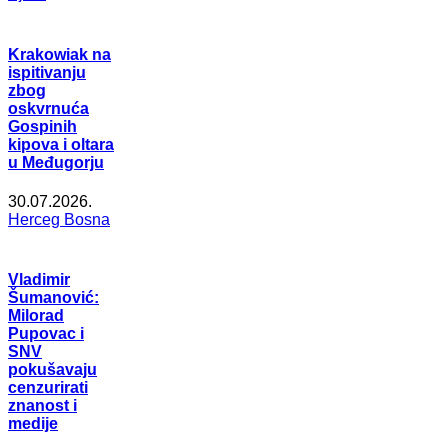
Krakowiak na
ispitivanju
zbog
oskvrnuća
Gospinih
kipova i oltara
u Međugorju
30.07.2026.
Herceg Bosna
Vladimir
Šumanović:
Milorad
Pupovac i
SNV
pokušavaju
cenzurirati
znanost i
medije