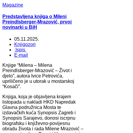
Magazine
Predstavljena knjiga o Mileni
Preindlsberger-Mrazović, prvoj
novinarki u BiH
05.11.2025.
Knjigozori
Ispis
E-mail
Knjige “Milena – Milena
Preindlsberger-Mrazović – Život i
djelo”, autora Ivice Petrovića,
upriličeno je u utorak u mostarskoj
“Kosači”.
Knjiga, koja je objavljena krajem
listopada u nakladi HKD Napredak
Glavna podružnica Mosta te
izdavačkih kuća Synopsis Zagreb i
Synopsis Sarajevo, donosi iscrpnu
biografsku i književno-povijesnu
obradu života i rada Milene Mrazović –