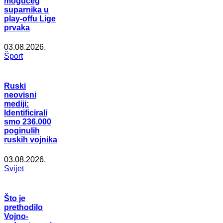
mogućeg
suparnika u
play-offu Lige
prvaka
03.08.2026.
Šport
Ruski
neovisni
mediji:
Identificirali
smo 236.000
poginulih
ruskih vojnika
03.08.2026.
Svijet
Što je
prethodilo
Vojno-