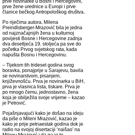
prve novinarke u Bosni i Hercegovini,
prve žene urednice u Europi i prve
članice bečkog Antropološkog društva.
Po riječima autora, Milena
Preindlsberger-Mrazović bila je jedna
od najznačajnijih žena u kulturnoj
povijesti Bosne i Hercegovine zadnja
dva desetljeća 19. stoljeća pa sve do
početka Prvog svjetskog rata, kada
napušta Bosnu i Hercegovinu.
– Tijekom tih trideset godina svog
boravka, ponajprije u Sarajevu, bavila
se novinarstvom, pisanjem,
književnošću. Prva je novinarka u BiH,
prva je vlasnica lista, tiskare. Prva je
po mnogo čemu, jednostavno, žena
koja je obilježila svoje vrijeme – kazao
je Petrović.
Pojašnjavajući kako je došao na ideju
da piše o Mileni Mrazović, kazao je
kako je prije petnaestak godina dok je
radio na svojoj disertaciji ‘naišao’ na
Milenu Mrazović i da ga je to