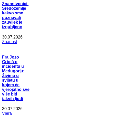
Znanstvenici:
Sredozemlje
kakvo smo
poznavali
zauvijek je
izgubljeno
30.07.2026.
Znanost
Fra Jozo
Grbeš o
incidentu u
Međugorju:
Živimo u
svijetu u
kojem će
vjerojatno sve
više biti
takvih ljudi
30.07.2026.
Vjera