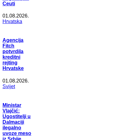
Ceuti
01.08.2026.
Hrvatska
Agencija
Fitch
potvrdila
kreditni
rejting
Hrvatske
01.08.2026.
Svijet
Ministar
Vlajčić:
Ugostitelji u
Dalmaciji
ilegalno
uvoze meso
iz Srbije