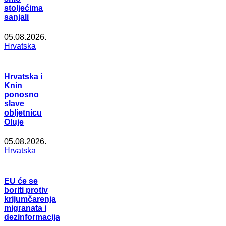
stoljećima
sanjali
05.08.2026.
Hrvatska
Hrvatska i
Knin
ponosno
slave
obljetnicu
Oluje
05.08.2026.
Hrvatska
EU će se
boriti protiv
krijumčarenja
migranata i
dezinformacija