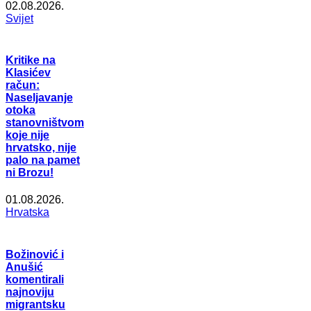
02.08.2026.
Svijet
Kritike na
Klasićev
račun:
Naseljavanje
otoka
stanovništvom
koje nije
hrvatsko, nije
palo na pamet
ni Brozu!
01.08.2026.
Hrvatska
Božinović i
Anušić
komentirali
najnoviju
migrantsku