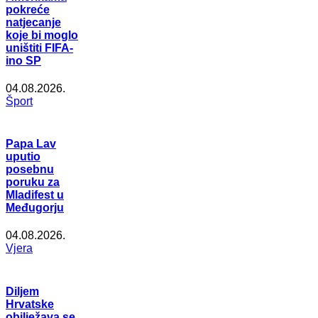
pokreće
natjecanje
koje bi moglo
uništiti FIFA-
ino SP
04.08.2026.
Šport
Papa Lav
uputio
posebnu
poruku za
Mladifest u
Međugorju
04.08.2026.
Vjera
Diljem
Hrvatske
obilježava se