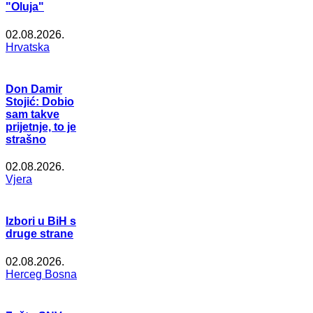
"Oluja"
02.08.2026.
Hrvatska
Don Damir
Stojić: Dobio
sam takve
prijetnje, to je
strašno
02.08.2026.
Vjera
Izbori u BiH s
druge strane
02.08.2026.
Herceg Bosna