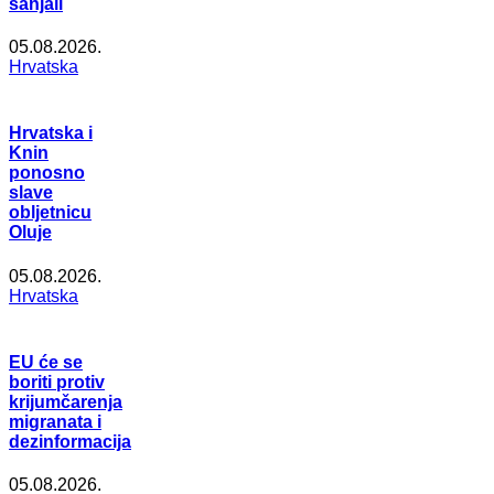
sanjali
05.08.2026.
Hrvatska
Hrvatska i
Knin
ponosno
slave
obljetnicu
Oluje
05.08.2026.
Hrvatska
EU će se
boriti protiv
krijumčarenja
migranata i
dezinformacija
05.08.2026.