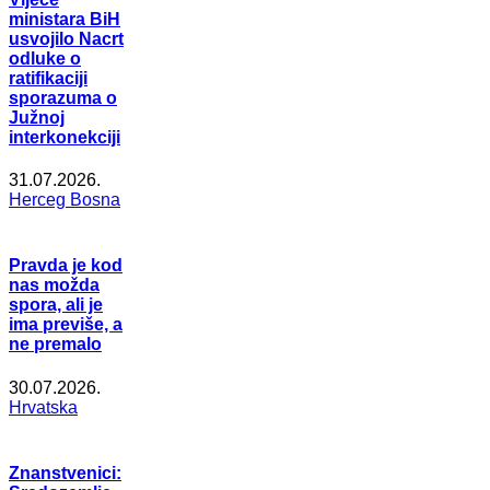
ministara BiH
usvojilo Nacrt
odluke o
ratifikaciji
sporazuma o
Južnoj
interkonekciji
31.07.2026.
Herceg Bosna
Pravda je kod
nas možda
spora, ali je
ima previše, a
ne premalo
30.07.2026.
Hrvatska
Znanstvenici: