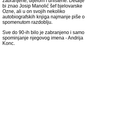
zabranjene, dijelom i uništene. Detalje
bi znao Josip Manolić šef bjelovarske
Ozne, ali u on svojih nekoliko
autobiografskih knjiga najmanje piše o
spomenutom razdoblju.
Sve do 90-ih bilo je zabranjeno i samo
spominjanje njegovog imena - Andrija
Konc.