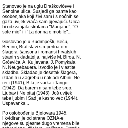
Stanovao je na uglu Draškovićeve i
Šenoine ulice. Susjedi ga pamte kao
osobenjaka koji živi sam i s noćnih se
gaža uvijek vraća sam pjevajući. Ulica
bi odzvanjala strofama "Marijane", "O
sole mio" ili "La donna e mobile"...
Gostovao je u Budimpešti, Beču,
Berlinu, Bratislavi s repertoarom
šlagera, šansona i romansi hrvatskih i
stranih skladatelja, najviše M. Biroa, N.
Grčevića, A. Kuljevana, J. Pomykala,
N. Neugebauera. Izvodio je i vlastite
skladbe. Skladao je desetak šlagera,
izdanih u Zagrebu u nakladi Albini: Ne
reci (1941), Bila je varka i Tango
(1942), Da barem nisam tebe sreo,
Ljubav i Ne pitaj (1943), Još uvijek
tebe ljubim i Sad je kasno već (1944),
Uspavanka...
Po oslobođenju Bjelovara 1945.
likvidiran je od strane OZNA-e,
njegove su pjesme dugo vremena bile