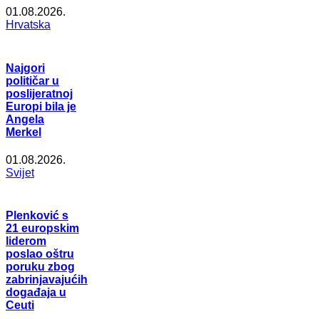
01.08.2026.
Hrvatska
Najgori
političar u
poslijeratnoj
Europi bila je
Angela
Merkel
01.08.2026.
Svijet
Plenković s
21 europskim
liderom
poslao oštru
poruku zbog
zabrinjavajućih
događaja u
Ceuti