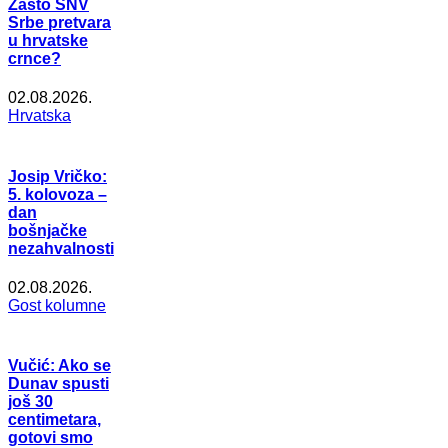
Zašto SNV
Srbe pretvara
u hrvatske
crnce?
02.08.2026.
Hrvatska
Josip Vričko:
5. kolovoza –
dan
bošnjačke
nezahvalnosti
02.08.2026.
Gost kolumne
Vučić: Ako se
Dunav spusti
još 30
centimetara,
gotovi smo