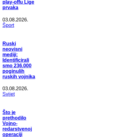
play-offu Lige
prvaka
03.08.2026.
Šport
Ruski
neovisni
mediji:
Identificirali
smo 236.000
poginulih
ruskih vojnika
03.08.2026.
Svijet
Što je
prethodilo
Vojno-
redarstvenoj
operaciji