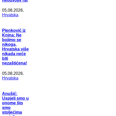
neodvojiv rat
05.08.2026.
Hrvatska
Plenković iz
Knina: Ne
bojimo se
nikoga,
Hrvatska više
nikada neće
biti
nezaštićena!
05.08.2026.
Hrvatska
Anušić:
Uspjeli smo u
onome što
smo
stoljećima