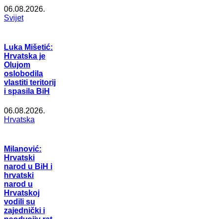
06.08.2026.
Svijet
Luka Mišetić:
Hrvatska je
Olujom
oslobodila
vlastiti teritorij
i spasila BiH
06.08.2026.
Hrvatska
Milanović:
Hrvatski
narod u BiH i
hrvatski
narod u
Hrvatskoj
vodili su
zajednički i