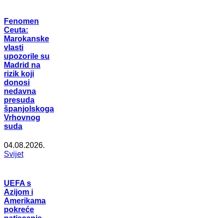
Fenomen
Ceuta:
Marokanske
vlasti
upozorile su
Madrid na
rizik koji
donosi
nedavna
presuda
španjolskoga
Vrhovnog
suda
04.08.2026.
Svijet
UEFA s
Azijom i
Amerikama
pokreće