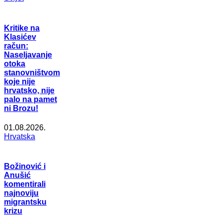
Kritike na
Klasićev
račun:
Naseljavanje
otoka
stanovništvom
koje nije
hrvatsko, nije
palo na pamet
ni Brozu!
01.08.2026.
Hrvatska
Božinović i
Anušić
komentirali
najnoviju
migrantsku
krizu