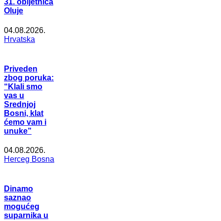
31. obljetnica
Oluje
04.08.2026.
Hrvatska
Priveden
zbog poruka:
“Klali smo
vas u
Srednjoj
Bosni, klat
ćemo vam i
unuke”
04.08.2026.
Herceg Bosna
Dinamo
saznao
mogućeg
suparnika u