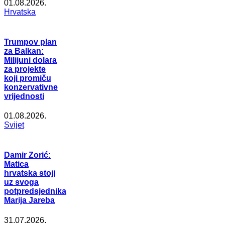
01.08.2026.
Hrvatska
Trumpov plan
za Balkan:
Milijuni dolara
za projekte
koji promiču
konzervativne
vrijednosti
01.08.2026.
Svijet
Damir Zorić:
Matica
hrvatska stoji
uz svoga
potpredsjednika
Marija Jareba
31.07.2026.