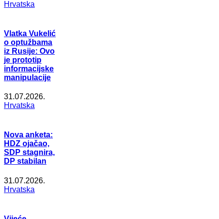
Hrvatska
Vlatka Vukelić
o optužbama
iz Rusije: Ovo
je prototip
informacijske
manipulacije
31.07.2026.
Hrvatska
Nova anketa:
HDZ ojačao,
SDP stagnira,
DP stabilan
31.07.2026.
Hrvatska
Vijeće