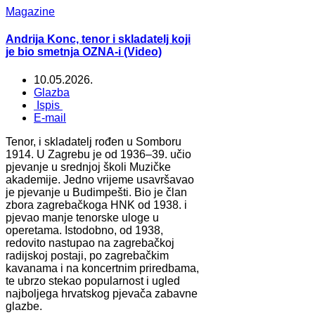
Magazine
Andrija Konc, tenor i skladatelj koji
je bio smetnja OZNA-i (Video)
10.05.2026.
Glazba
Ispis
E-mail
Tenor, i skladatelj rođen u Somboru
1914. U Zagrebu je od 1936–39. učio
pjevanje u srednjoj školi Muzičke
akademije. Jedno vrijeme usavršavao
je pjevanje u Budimpešti. Bio je član
zbora zagrebačkoga HNK od 1938. i
pjevao manje tenorske uloge u
operetama. Istodobno, od 1938,
redovito nastupao na zagrebačkoj
radijskoj postaji, po zagrebačkim
kavanama i na koncertnim priredbama,
te ubrzo stekao popularnost i ugled
najboljega hrvatskog pjevača zabavne
glazbe.