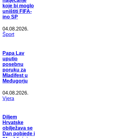
natjecanje
koje bi moglo
uništiti FIFA-
ino SP
04.08.2026.
Šport
Papa Lav
uputio
posebnu
poruku za
Mladifest u
Međugorju
04.08.2026.
Vjera
Diljem
Hrvatske
obilježava se
Dan pobjede i