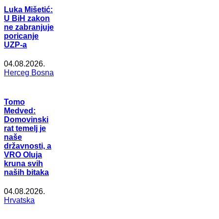
Luka Mišetić:
U BiH zakon
ne zabranjuje
poricanje
UZP-a
04.08.2026.
Herceg Bosna
Tomo
Medved:
Domovinski
rat temelj je
naše
državnosti, a
VRO Oluja
kruna svih
naših bitaka
04.08.2026.
Hrvatska