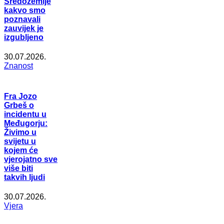
Sredozemlje
kakvo smo
poznavali
zauvijek je
izgubljeno
30.07.2026.
Znanost
Fra Jozo
Grbeš o
incidentu u
Međugorju:
Živimo u
svijetu u
kojem će
vjerojatno sve
više biti
takvih ljudi
30.07.2026.
Vjera