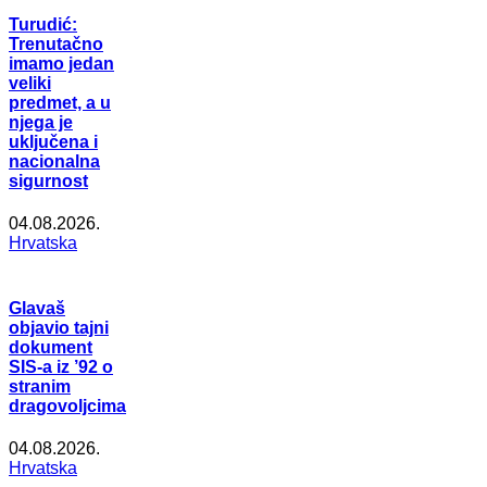
Turudić:
Trenutačno
imamo jedan
veliki
predmet, a u
njega je
uključena i
nacionalna
sigurnost
04.08.2026.
Hrvatska
Glavaš
objavio tajni
dokument
SIS-a iz ’92 o
stranim
dragovoljcima
04.08.2026.
Hrvatska