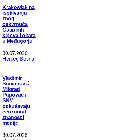
Krakowiak na
ispitivanju
zbog
oskvrnuća
Gospinih
kipova i oltara
u Međugorju
30.07.2026.
Herceg Bosna
Vladimir
Šumanović:
Milorad
Pupovac i
SNV
pokušavaju
cenzurirati
znanost i
medije
30.07.2026.