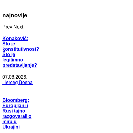
najnovije
Prev
Next
Konaković:
Što je
konstitutivnost?
Što je
legitimno
predstavljanje?
07.08.2026.
Herceg Bosna
Bloomberg:
Europljani i
Rusi tajno
razgovarali o
miru u
Ukrajini