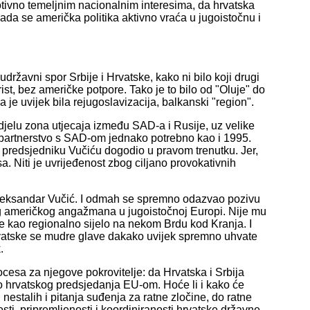
protivno temeljnim nacionalnim interesima, da hrvatska
kada se američka politika aktivno vraća u jugoistočnu i
ržavni spor Srbije i Hrvatske, kako ni bilo koji drugi
ist, bez američke potpore. Tako je to bilo od "Oluje" do
a je uvijek bila rejugoslavizacija, balkanski "region".
djelu zona utjecaja između SAD-a i Rusije, uz velike
o partnerstvo s SAD-om jednako potrebno kao i 1995.
 predsjedniku Vučiću dogodio u pravom trenutku. Jer,
. Niti je uvrijeđenost zbog ciljano provokativnih
 i Aleksandar Vučić. I odmah se spremno odazvao pozivu
vog američkog angažmana u jugoistočnoj Europi. Nije mu
e kao regionalno sijelo na nekom Brdu kod Kranja. I
Hrvatske se mudre glave dakako uvijek spremno uhvate
.
ocesa za njegove pokrovitelje: da Hrvatska i Srbija
o hrvatskog predsjedanja EU-om. Hoće li i kako će
nestalih i pitanja suđenja za ratne zločine, do ratne
osti, pripremljenosti i koordiniranosti hrvatske državne