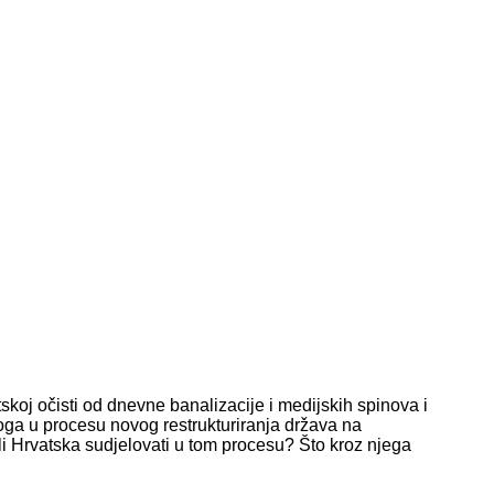
oj očisti od dnevne banalizacije i medijskih spinova i
loga u procesu novog restrukturiranja država na
li Hrvatska sudjelovati u tom procesu? Što kroz njega