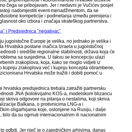
 ono čega se pribojavam. Jer i nedavni je Vučićev posjet
astoji nadomjestiti event-menadžmentom, da se
eđusobne kompeticije i podmetanja između premijera i
uglasnost oko izbora i značaja strateškog partnerstva.
a" i Predsjednica "negativac"
u jugoistočne Europe je velika, no jednako je velika i
 Hrvatska postane inačica Izraela u jugoistočnoj
jednosti i središte regionalne stabilnosti, država koja će
 problema sa susjedima. U takvu se koncepciju ulazi
benih zrakoplova, koja, kako se moglo vidjeti iz
mo kupnju zrakoplova već i kupnju koncepta obrambene,
cionirana Hrvatska može tražiti i dobiti pomoć u
 hrvatska predsjednica trebala zatražiti partnersku
bednosti JNA (kolokvijalno KOS-a, modelskom blizancu
ji skriva odgovore na pitanja o nestalima, koji skriva
lizacije Balkana, o protivnicima LNG-a i
čkim oligarhijama koje, oslonjene na Rusiju, i dalje
 bilo da su ogrnuti internacionalnim ili nacionalnim
o odbiti. Jer riječ je o zajedničkim arhivima, danas