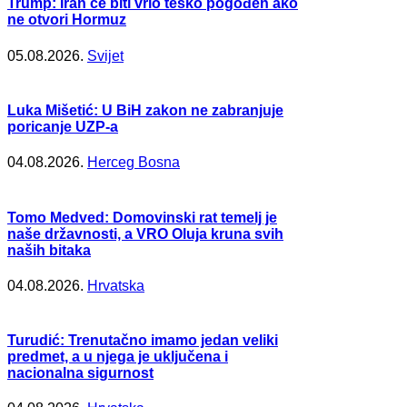
Trump: Iran će biti vrlo teško pogođen ako
ne otvori Hormuz
05.08.2026.
Svijet
Luka Mišetić: U BiH zakon ne zabranjuje
poricanje UZP-a
04.08.2026.
Herceg Bosna
Tomo Medved: Domovinski rat temelj je
naše državnosti, a VRO Oluja kruna svih
naših bitaka
04.08.2026.
Hrvatska
Turudić: Trenutačno imamo jedan veliki
predmet, a u njega je uključena i
nacionalna sigurnost