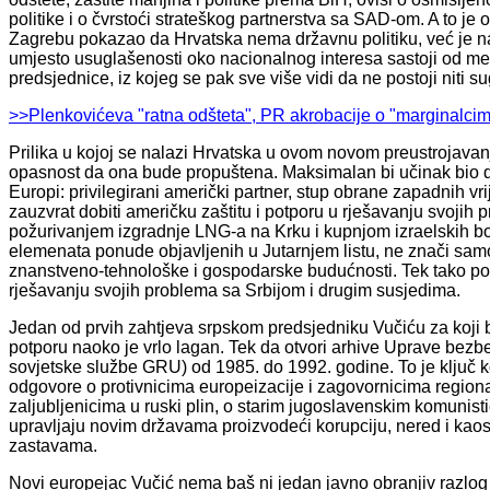
politike i o čvrstoći strateškog partnerstva sa SAD-om. A to je
Zagrebu pokazao da Hrvatska nema državnu politiku, već je n
umjesto usuglašenosti oko nacionalnog interesa sastoji od m
predsjednice, iz kojeg se pak sve više vidi da ne postoji niti s
>>Plenkovićeva "ratna odšteta", PR akrobacije o "marginalcim
Prilika u kojoj se nalazi Hrvatska u ovom novom preustrojavanj
opasnost da ona bude propuštena. Maksimalan bi učinak bio da
Europi: privilegirani američki partner, stup obrane zapadnih vri
zauzvrat dobiti američku zaštitu i potporu u rješavanju svojih
požurivanjem izgradnje LNG-a na Krku i kupnjom izraelskih bor
elemenata ponude objavljenih u Jutarnjem listu, ne znači sa
znanstveno-tehnološke i gospodarske budućnosti. Tek tako pozi
rješavanju svojih problema sa Srbijom i drugim susjedima.
Jedan od prvih zahtjeva srpskom predsjedniku Vučiću za koji bi
potporu naoko je vrlo lagan. Tek da otvori arhive Uprave bez
sovjetske službe GRU) od 1985. do 1992. godine. To je ključ ko
odgovore o protivnicima europeizacije i zagovornicima regiona
zaljubljenicima u ruski plin, o starim jugoslavenskim komunisti
upravljaju novim državama proizvodeći korupciju, nered i kaos,
zastavama.
Novi europejac Vučić nema baš ni jedan javno obranjiv razlog t