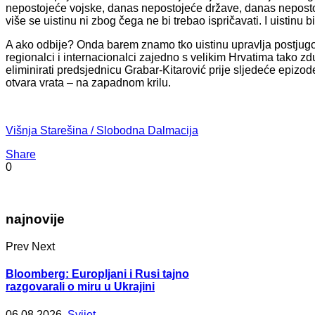
nepostojeće vojske, danas nepostojeće države, danas neposto
više se uistinu ni zbog čega ne bi trebao ispričavati. I uistinu b
A ako odbije? Onda barem znamo tko uistinu upravlja postjugo
regionalci i internacionalci zajedno s velikim Hrvatima tako zdušn
eliminirati predsjednicu Grabar-Kitarović prije sljedeće epizo
otvara vrata – na zapadnom krilu.
Višnja Starešina / Slobodna Dalmacija
Share
0
najnovije
Prev
Next
Bloomberg: Europljani i Rusi tajno
razgovarali o miru u Ukrajini
06.08.2026.
Svijet