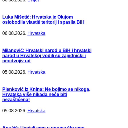
Luka Mišetić: Hrvatska je Olujom
oslobodila vlastiti teritorij i spasila BiH
06.08.2026.
Hrvatska
Milanović: Hrvatski narod u BiH i hrvatski
narod u Hrvatskoj vodili su zajednički i
neodvojiv rat
05.08.2026.
Hrvatska
Plenković iz Knina: Ne bojimo se nikoga,
Hrvatska više nikada neće biti
nezaštićena!
05.08.2026.
Hrvatska
Anušić: Uspjeli smo u onome što smo