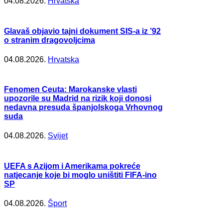
04.08.2026.
Hrvatska
Glavaš objavio tajni dokument SIS-a iz ’92
o stranim dragovoljcima
04.08.2026.
Hrvatska
Fenomen Ceuta: Marokanske vlasti
upozorile su Madrid na rizik koji donosi
nedavna presuda španjolskoga Vrhovnog
suda
04.08.2026.
Svijet
UEFA s Azijom i Amerikama pokreće
natjecanje koje bi moglo uništiti FIFA-ino
SP
04.08.2026.
Šport