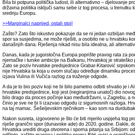
Bila bi potpuna politička ludost, ili alternativno – djelovanje 
državna politika isključi samu sebe iz tog procesa, u trenutku 
srednju Europu.
>>Marginalci naprijed, ostali stoj!
Zašto? Zato što iskustvo pokazuje da se ni jedan ozbiljan međud
spor sa susjedima, ne može riješiti, a osobito ne u hrvatsku kor
današnjih dana. Rješenja nikad nisu bila idealna, ali alternativ
Danas, kada je jugoistočna Europa poprište pravog rata za po
njemačke i turske ambicije na Balkanu, Hrvatskoj je stratešk
Zato se poziv hrvatske predsjednice Grabar-Kitarović srpskom
nije Hrvatska ta koja u ovom slučaju određuje dinamiku procesa
izjava Vulina ili Vučića razlog za traženje odgode.
A da je to bio poziv koji ne bi bilo pametno odbiti shvatio je
hrvatske predsjednice, koji jest (negiranjima unatoč) dio no
bilo drago da proces počinje kao međudržavni, u Zagrebu, a n
činio je sve ne bi li izazvao odgodu iz sigurnosnih razloga. 
na taj mamac. Šešeljevskim rječnikom – kao som na durdubak
Nakon susreta, izgovoreno je što će biti mjerilo uspjeha tog pr
riješe granični spor (dunavske ade) do 2020. godine. Dakle, d
Hrvatska urediti druga otvorena i sporna pitanja sa Srbijom: od 
odštete, zaštite manjina i politike prema BiH, ovisi o osmišljen