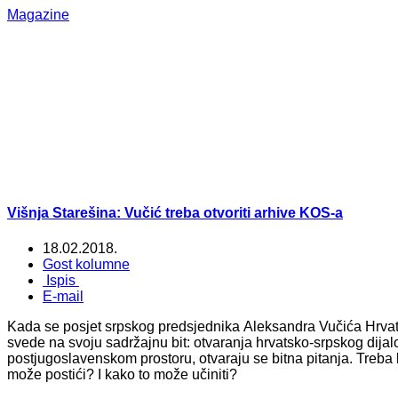
Magazine
Višnja Starešina: Vučić treba otvoriti arhive KOS-a
18.02.2018.
Gost kolumne
Ispis
E-mail
Kada se posjet srpskog predsjednika Aleksandra Vučića Hrvatsk
svede na svoju sadržajnu bit: otvaranja hrvatsko-srpskog dija
postjugoslavenskom prostoru, otvaraju se bitna pitanja. Treba 
može postići? I kako to može učiniti?