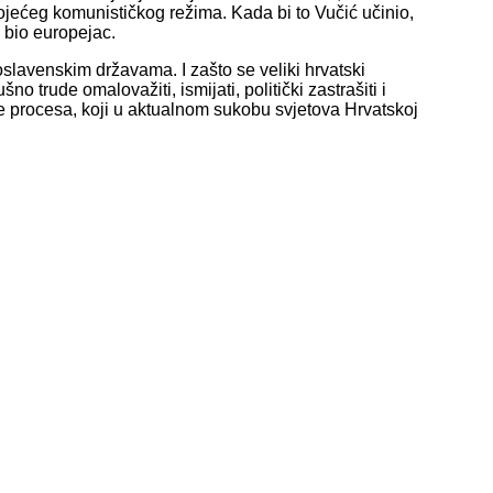
jećeg komunističkog režima. Kada bi to Vučić učinio,
i bio europejac.
slavenskim državama. I zašto se veliki hrvatski
o trude omalovažiti, ismijati, politički zastrašiti i
de procesa, koji u aktualnom sukobu svjetova Hrvatskoj