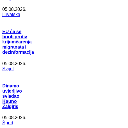
05.08.2026.
Hrvatska
EU će se
boriti protiv
krijumčarenja
migranata i
dezinformacija
05.08.2026.
Svijet
Dinamo
uvjerljivo
svladao
Kauno
Žalgiris
05.08.2026.
Šport