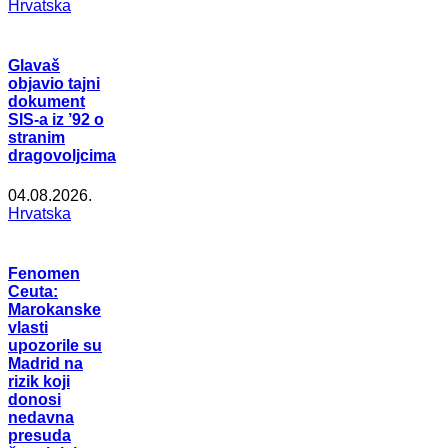
Hrvatska
Glavaš
objavio tajni
dokument
SIS-a iz ’92 o
stranim
dragovoljcima
04.08.2026.
Hrvatska
Fenomen
Ceuta:
Marokanske
vlasti
upozorile su
Madrid na
rizik koji
donosi
nedavna
presuda