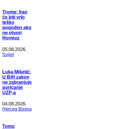
Trump: Iran
će biti vrlo
teško
pogođen ako
ne otvori
Hormuz
05.08.2026.
Svijet
Luka Mišetić:
U BiH zakon
ne zabranjuje
poricanje
UZP-a
04.08.2026.
Herceg Bosna
Tomo