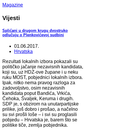
Magazine
Vijesti
Splićani u drugom krugu dvostruko
odlučuju o Plenkovićevoj sudbini
01.06.2017.
Hrvatska
Rezultati lokalnih izbora pokazali su
političko jačanje nezavisnih kandidata,
koji su, uz HDZ-ove župane i u neku
ruku MOST, pobjednici lokalnih izbora.
Ipak, nitko nema pravog razloga za
zadovoljstvo, osim nezavisnih
kandidata poput Bandića, Vrkića,
Čehoka, Švaljek, Keruma i drugih.
SDP je, s obzirom na unutarpartijske
prilike, još dobro i prošao, a načelno
su svi prošli loše – i svi su proglasili
pobjedu – Hrvatska je, barem što se
politike tiče, zemlja pobjednika.