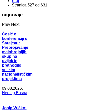
Kraj
Stranica 527 od 631
najnovije
Prev
Next
Ćosić o
konferenciji u
Sarajevu:
Prebrojavanje
malobrojnijih
skupina
uvijek je
prethodilo
velikim
nacionalističkim
projektima
09.08.2026.
Herceg Bosna
Josip Vričko: