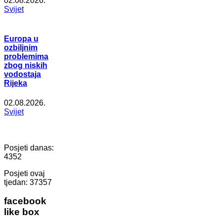
02.08.2026.
Svijet
Europa u
ozbiljnim
problemima
zbog niskih
vodostaja
Rijeka
02.08.2026.
Svijet
Posjeti danas:
4352
Posjeti ovaj
tjedan:
37357
facebook
like box