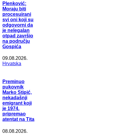
Plenković:
Moraju biti
procesuirani
svi oni koji su
odgovorni da
je nelegalan
otpad završio
na području
Gospića
09.08.2026.
Hrvatska
Preminuo
pukovnik
Marko Stipić,
nekadašnji
emigrant koji
je 1974.
pripremao
atentat na Tita
08.08.2026.