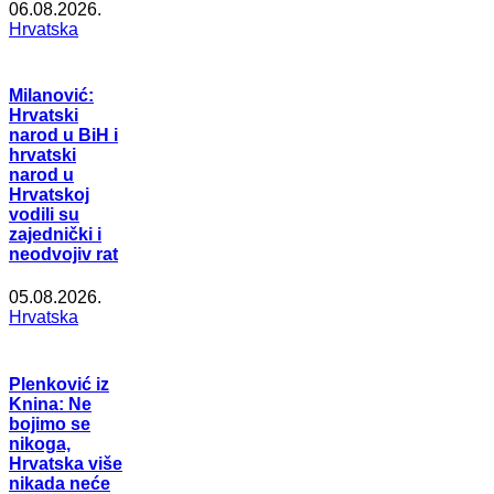
06.08.2026.
Hrvatska
Milanović:
Hrvatski
narod u BiH i
hrvatski
narod u
Hrvatskoj
vodili su
zajednički i
neodvojiv rat
05.08.2026.
Hrvatska
Plenković iz
Knina: Ne
bojimo se
nikoga,
Hrvatska više
nikada neće