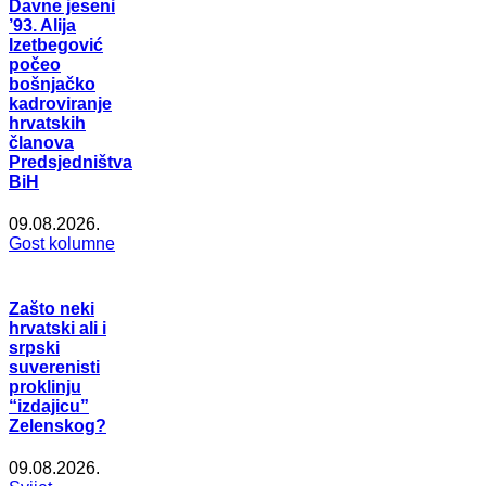
Davne jeseni
’93. Alija
Izetbegović
počeo
bošnjačko
kadroviranje
hrvatskih
članova
Predsjedništva
BiH
09.08.2026.
Gost kolumne
Zašto neki
hrvatski ali i
srpski
suverenisti
proklinju
“izdajicu”
Zelenskog?
09.08.2026.