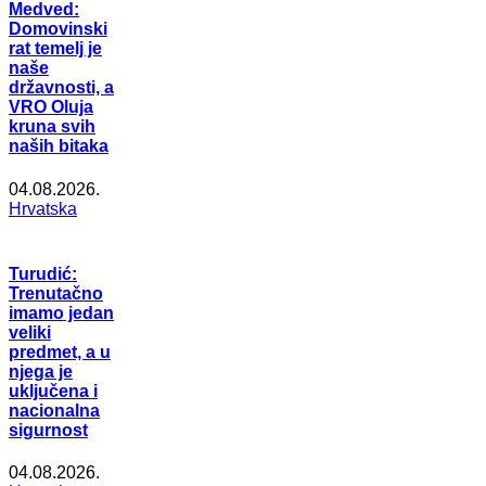
Medved:
Domovinski
rat temelj je
naše
državnosti, a
VRO Oluja
kruna svih
naših bitaka
04.08.2026.
Hrvatska
Turudić:
Trenutačno
imamo jedan
veliki
predmet, a u
njega je
uključena i
nacionalna
sigurnost
04.08.2026.