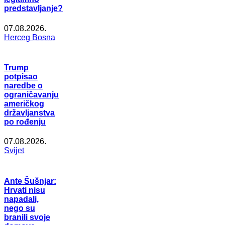
predstavljanje?
07.08.2026.
Herceg Bosna
Trump
potpisao
naredbe o
ograničavanju
američkog
državljanstva
po rođenju
07.08.2026.
Svijet
Ante Šušnjar:
Hrvati nisu
napadali,
nego su
branili svoje