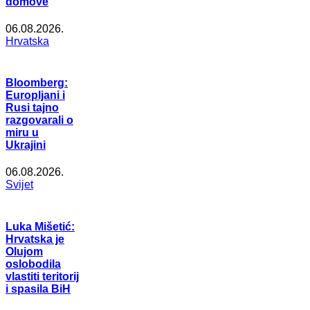
domove
06.08.2026.
Hrvatska
Bloomberg:
Europljani i
Rusi tajno
razgovarali o
miru u
Ukrajini
06.08.2026.
Svijet
Luka Mišetić:
Hrvatska je
Olujom
oslobodila
vlastiti teritorij
i spasila BiH