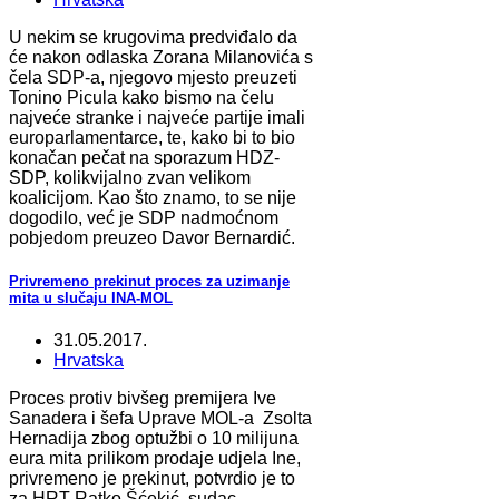
U nekim se krugovima predviđalo da
će nakon odlaska Zorana Milanovića s
čela SDP-a, njegovo mjesto preuzeti
Tonino Picula kako bismo na čelu
najveće stranke i najveće partije imali
europarlamentarce, te, kako bi to bio
konačan pečat na sporazum HDZ-
SDP, kolikvijalno zvan velikom
koalicijom. Kao što znamo, to se nije
dogodilo, već je SDP nadmoćnom
pobjedom preuzeo Davor Bernardić.
Privremeno prekinut proces za uzimanje
mita u slučaju INA-MOL
31.05.2017.
Hrvatska
Proces protiv bivšeg premijera Ive
Sanadera i šefa Uprave MOL-a Zsolta
Hernadija zbog optužbi o 10 milijuna
eura mita prilikom prodaje udjela Ine,
privremeno je prekinut, potvrdio je to
za HRT Ratko Šćekić, sudac