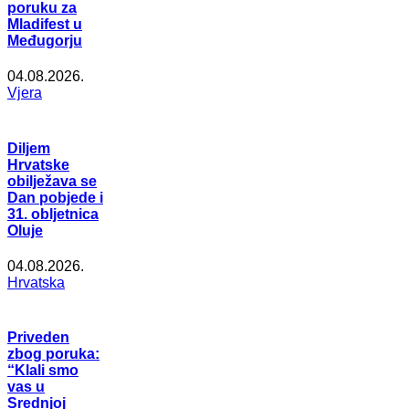
poruku za
Mladifest u
Međugorju
04.08.2026.
Vjera
Diljem
Hrvatske
obilježava se
Dan pobjede i
31. obljetnica
Oluje
04.08.2026.
Hrvatska
Priveden
zbog poruka:
“Klali smo
vas u
Srednjoj