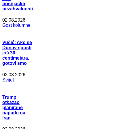
bošnjačke
nezahvalnosti
02.08.2026.
Gost kolumne
Vučić: Ako se
Dunav spusti
još 30
centimetara,
gotovi smo
02.08.2026.
Svijet
Trump
otkazao
planirane
napade na
Iran