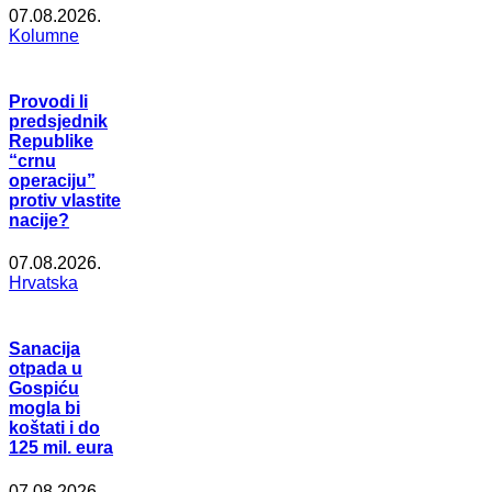
07.08.2026.
Kolumne
Provodi li
predsjednik
Republike
“crnu
operaciju”
protiv vlastite
nacije?
07.08.2026.
Hrvatska
Sanacija
otpada u
Gospiću
mogla bi
koštati i do
125 mil. eura
07.08.2026.