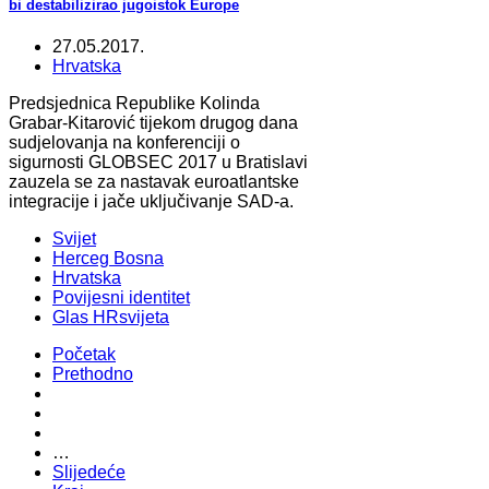
bi destabilizirao jugoistok Europe
27.05.2017.
Hrvatska
Predsjednica Republike Kolinda
Grabar-Kitarović tijekom drugog dana
sudjelovanja na konferenciji o
sigurnosti GLOBSEC 2017 u Bratislavi
zauzela se za nastavak euroatlantske
integracije i jače uključivanje SAD-a.
Svijet
Herceg Bosna
Hrvatska
Povijesni identitet
Glas HRsvijeta
Početak
Prethodno
…
Slijedeće