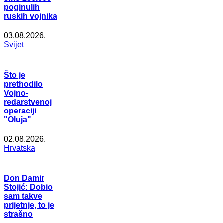
poginulih
ruskih vojnika
03.08.2026.
Svijet
Što je
prethodilo
Vojno-
redarstvenoj
operaciji
"Oluja"
02.08.2026.
Hrvatska
Don Damir
Stojić: Dobio
sam takve
prijetnje, to je
strašno