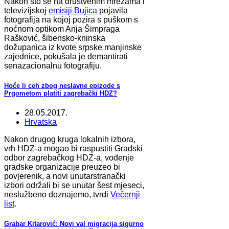
Nakon što se na društvenim mrežama i
televizijskoj
emisiji Bujica
pojavila
fotografija na kojoj pozira s puškom s
noćnom optikom Anja Šimpraga
Rašković, šibensko-kninska
dožupanica iz kvote srpske manjinske
zajednice, pokušala je demantirati
senazacionalnu fotografiju.
Hoće li ceh zbog neslavne epizode s
Prgometom platiti zagrebački HDZ?
28.05.2017.
Hrvatska
Nakon drugog kruga lokalnih izbora,
vrh HDZ-a mogao bi raspustiti Gradski
odbor zagrebačkog HDZ-a, vođenje
gradske organizacije preuzeo bi
povjerenik, a novi unutarstranački
izbori održali bi se unutar šest mjeseci,
neslužbeno doznajemo, tvrdi
Večernji
list
.
Grabar Kitarović: Novi val migracija sigurno