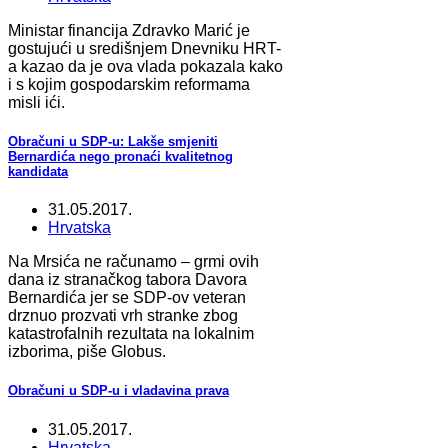
Ministar financija Zdravko Marić je
gostujući u središnjem Dnevniku HRT-
a kazao da je ova vlada pokazala kako
i s kojim gospodarskim reformama
misli ići.
Obračuni u SDP-u: Lakše smjeniti
Bernardića nego pronaći kvalitetnog
kandidata
31.05.2017.
Hrvatska
Na Mrsića ne računamo – grmi ovih
dana iz stranačkog tabora Davora
Bernardića jer se SDP-ov veteran
drznuo prozvati vrh stranke zbog
katastrofalnih rezultata na lokalnim
izborima, piše Globus.
Obračuni u SDP-u i vladavina prava
31.05.2017.
Hrvatska