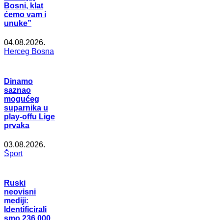
Bosni, klat
ćemo vam i
unuke”
04.08.2026.
Herceg Bosna
Dinamo
saznao
mogućeg
suparnika u
play-offu Lige
prvaka
03.08.2026.
Šport
Ruski
neovisni
mediji:
Identificirali
smo 236.000