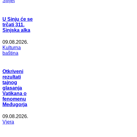
Svijet
U Sinju će se
trčati 311.
Sinjska alka
09.08.2026.
Kulturna
baština
Otkriveni
rezultati
tajnog
glasanja
Vatikana o
fenomenu
Međugorja
09.08.2026.
Vjera