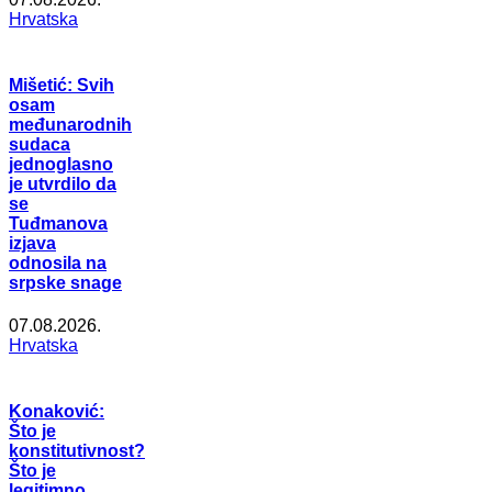
Hrvatska
Mišetić: Svih
osam
međunarodnih
sudaca
jednoglasno
je utvrdilo da
se
Tuđmanova
izjava
odnosila na
srpske snage
07.08.2026.
Hrvatska
Konaković:
Što je
konstitutivnost?
Što je
legitimno