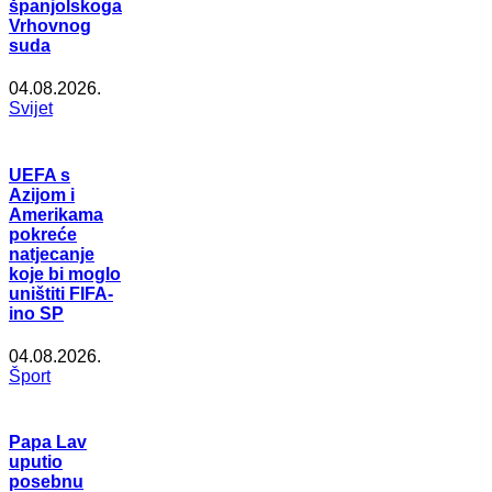
španjolskoga
Vrhovnog
suda
04.08.2026.
Svijet
UEFA s
Azijom i
Amerikama
pokreće
natjecanje
koje bi moglo
uništiti FIFA-
ino SP
04.08.2026.
Šport
Papa Lav
uputio
posebnu