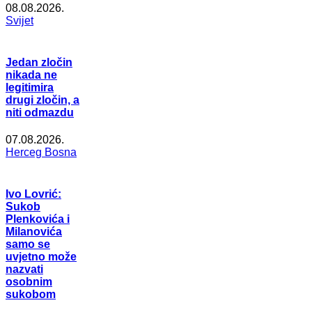
08.08.2026.
Svijet
Jedan zločin
nikada ne
legitimira
drugi zločin, a
niti odmazdu
07.08.2026.
Herceg Bosna
Ivo Lovrić:
Sukob
Plenkovića i
Milanovića
samo se
uvjetno može
nazvati
osobnim
sukobom