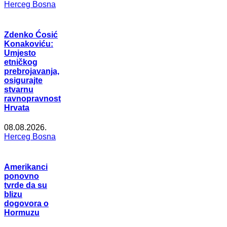
Herceg Bosna
Zdenko Ćosić
Konakoviću:
Umjesto
etničkog
prebrojavanja,
osigurajte
stvarnu
ravnopravnost
Hrvata
08.08.2026.
Herceg Bosna
Amerikanci
ponovno
tvrde da su
blizu
dogovora o
Hormuzu