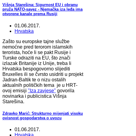
Višnja Starešina: Sigurnost EU i obranu
pruža NATO-savez - Njemačka iza leđa ima
otvorene kanale prema Rusiji
01.06.2017.
Hrvatska
Zašto su europske tajne službe
nemoćne pred terorom islamskih
terorista, hoće li se pakt Rusije i
Turske odraziti na EU, što znači
izlazak Britanije iz Unije, treba li
Hrvatska bespogovorno slijediti
Bruxelles ili se čvrsto usidriti u projekt
Jadran-Baltik te o nizu ostalih
aktualnih političkih tema je u HRT-
ovoj emisiji
"Iza zavjese"
govorila
novinarka i publicistica Višnja
Starešina.
Zdravko Marić: Strukturno mijenjati visoku
ovisnost gospodarstva o uvozu
01.06.2017.
Hrvatska