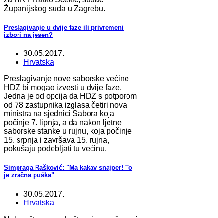
Županijskog suda u Zagrebu.
Preslagivanje u dvije faze ili privremeni
izbori na jesen?
30.05.2017.
Hrvatska
Preslagivanje nove saborske većine
HDZ bi mogao izvesti u dvije faze.
Jedna je od opcija da HDZ s potporom
od 78 zastupnika izglasa četiri nova
ministra na sjednici Sabora koja
počinje 7. lipnja, a da nakon ljetne
saborske stanke u rujnu, koja počinje
15. srpnja i završava 15. rujna,
pokušaju podebljati tu većinu.
Šimpraga Rašković: "Ma kakav snajper! To
je zračna puška"
30.05.2017.
Hrvatska