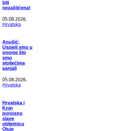
biti
nezaštićena!
05.08.2026.
Hrvatska
Anušić:
Uspjeli smo u
onome što
smo
stoljećima
sanjali
05.08.2026.
Hrvatska
Hrvatska i
Knin
ponosno
slave
obljetnicu
Oluje