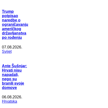
Trump
potpisao
naredbe o
ograničavanju
američkog
državljanstva
po rođenju
07.08.2026.
Svijet
Ante Šušnjar:
Hrvati nisu
napadali,
nego su
branili svoje
domove
06.08.2026.
Hrvatska