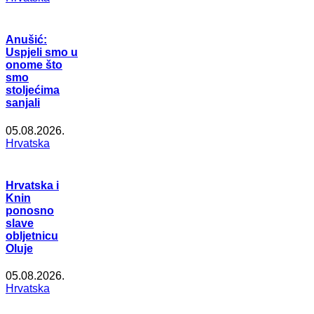
Anušić:
Uspjeli smo u
onome što
smo
stoljećima
sanjali
05.08.2026.
Hrvatska
Hrvatska i
Knin
ponosno
slave
obljetnicu
Oluje
05.08.2026.
Hrvatska