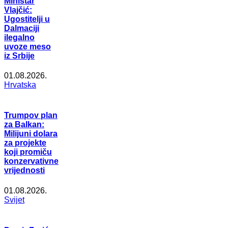
Ministar
Vlajčić:
Ugostitelji u
Dalmaciji
ilegalno
uvoze meso
iz Srbije
01.08.2026.
Hrvatska
Trumpov plan
za Balkan:
Milijuni dolara
za projekte
koji promiču
konzervativne
vrijednosti
01.08.2026.
Svijet