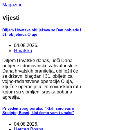
Magazine
Vijesti
Diljem Hrvatske obilježava se Dan pobjede i
31. obljetnica Oluje
04.08.2026.
Hrvatska
Diljem Hrvatske danas, uoči Dana
pobjede i domovinske zahvalnosti te
Dana hrvatskih branitelja, obilježit će
se državni blagdan i 31. obljetnica
vojno-redarstvene operacije Oluja,
ključne operacije u Domovinskom ratu
kojom su slomljeni srpska pobuna i
agresija.
Priveden zbog poruka: “Klali smo vas u
Srednjoj Bosni, klat ćemo vam i unuke”
04.08.2026.
Herceg Bosna