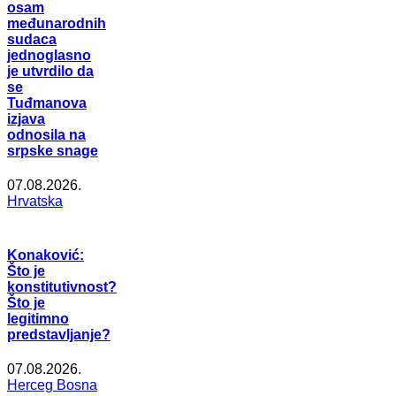
osam
međunarodnih
sudaca
jednoglasno
je utvrdilo da
se
Tuđmanova
izjava
odnosila na
srpske snage
07.08.2026.
Hrvatska
Konaković:
Što je
konstitutivnost?
Što je
legitimno
predstavljanje?
07.08.2026.
Herceg Bosna