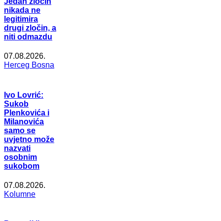
Jedan zločin
nikada ne
legitimira
drugi zločin, a
niti odmazdu
07.08.2026.
Herceg Bosna
Ivo Lovrić:
Sukob
Plenkovića i
Milanovića
samo se
uvjetno može
nazvati
osobnim
sukobom
07.08.2026.
Kolumne