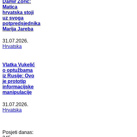
Damir Zorić:
Matica
hrvatska stoji
uz svoga
potpredsjednika
Marija Jareba
31.07.2026.
Hrvatska
Vlatka Vukelić
o optužbama
iz Rusije: Ovo
je prototip
informacijske
manipulacije
31.07.2026.
Hrvatska
Posjeti danas: