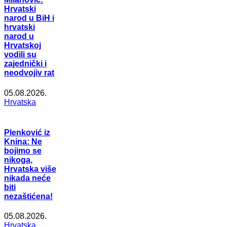
Hrvatski
narod u BiH i
hrvatski
narod u
Hrvatskoj
vodili su
zajednički i
neodvojiv rat
05.08.2026.
Hrvatska
Plenković iz
Knina: Ne
bojimo se
nikoga,
Hrvatska više
nikada neće
biti
nezaštićena!
05.08.2026.
Hrvatska