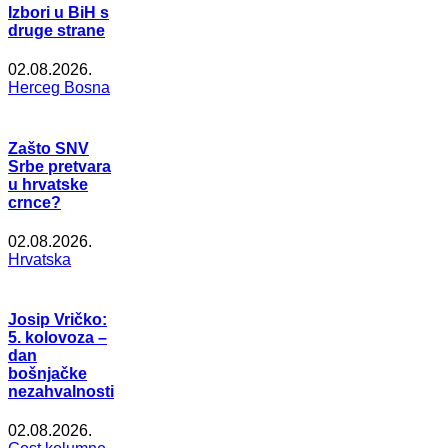
Izbori u BiH s
druge strane
02.08.2026.
Herceg Bosna
Zašto SNV
Srbe pretvara
u hrvatske
crnce?
02.08.2026.
Hrvatska
Josip Vričko:
5. kolovoza –
dan
bošnjačke
nezahvalnosti
02.08.2026.