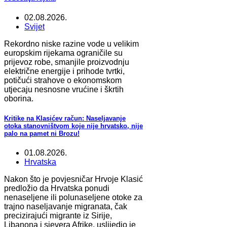
02.08.2026.
Svijet
Rekordno niske razine vode u velikim
europskim rijekama ograničile su
prijevoz robe, smanjile proizvodnju
električne energije i prihode tvrtki,
potičući strahove o ekonomskom
utjecaju nesnosne vrućine i škrtih
oborina.
Kritike na Klasićev račun: Naseljavanje
otoka stanovništvom koje nije hrvatsko, nije
palo na pamet ni Brozu!
01.08.2026.
Hrvatska
Nakon što je povjesničar Hrvoje Klasić
predložio da Hrvatska ponudi
nenaseljene ili polunaseljene otoke za
trajno naseljavanje migranata, čak
precizirajući migrante iz Sirije,
Libanona i sjevera Afrike, uslijedio je