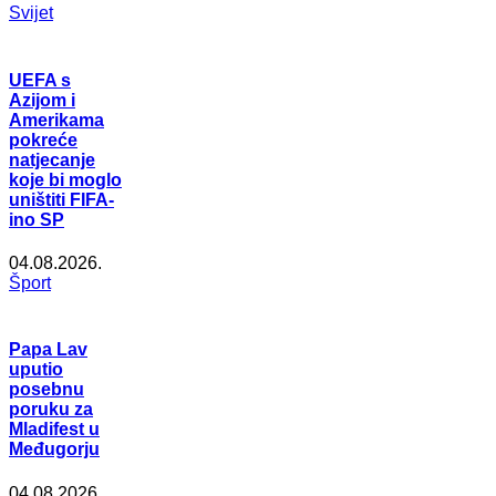
Svijet
UEFA s
Azijom i
Amerikama
pokreće
natjecanje
koje bi moglo
uništiti FIFA-
ino SP
04.08.2026.
Šport
Papa Lav
uputio
posebnu
poruku za
Mladifest u
Međugorju
04.08.2026.