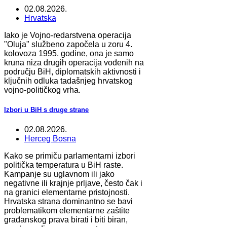
02.08.2026.
Hrvatska
Iako je Vojno-redarstvena operacija
"Oluja" službeno započela u zoru 4.
kolovoza 1995. godine, ona je samo
kruna niza drugih operacija vođenih na
području BiH, diplomatskih aktivnosti i
ključnih odluka tadašnjeg hrvatskog
vojno-političkog vrha.
Izbori u BiH s druge strane
02.08.2026.
Herceg Bosna
Kako se primiču parlamentarni izbori
politička temperatura u BiH raste.
Kampanje su uglavnom ili jako
negativne ili krajnje prljave, često čak i
na granici elementarne pristojnosti.
Hrvatska strana dominantno se bavi
problematikom elementarne zaštite
građanskog prava birati i biti biran,