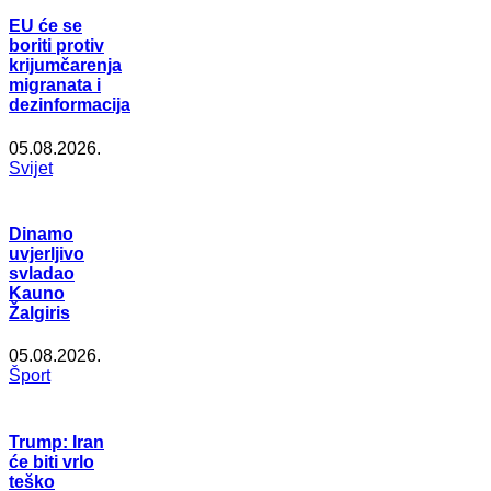
EU će se
boriti protiv
krijumčarenja
migranata i
dezinformacija
05.08.2026.
Svijet
Dinamo
uvjerljivo
svladao
Kauno
Žalgiris
05.08.2026.
Šport
Trump: Iran
će biti vrlo
teško