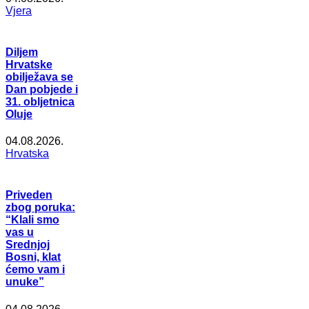
Vjera
Diljem
Hrvatske
obilježava se
Dan pobjede i
31. obljetnica
Oluje
04.08.2026.
Hrvatska
Priveden
zbog poruka:
“Klali smo
vas u
Srednjoj
Bosni, klat
ćemo vam i
unuke”