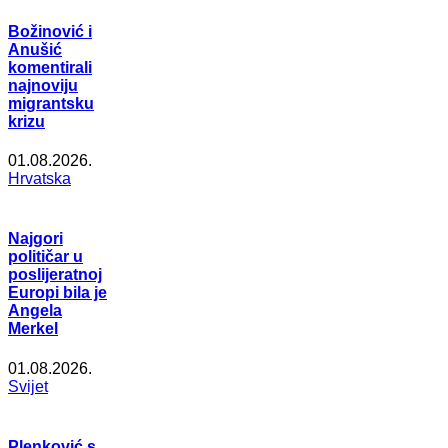
Božinović i
Anušić
komentirali
najnoviju
migrantsku
krizu
01.08.2026.
Hrvatska
Najgori
političar u
poslijeratnoj
Europi bila je
Angela
Merkel
01.08.2026.
Svijet
Plenković s