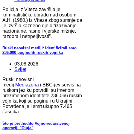
Policija iz Viteza završila je
kriminalističku obradu nad osobom
A.H. (1980.) iz Viteza zbog sumnje da
je izvršio kazneno djelo “izazivanje
nacionalne, rasne i vjerske mržnje,
razdora i netrpeljivosti”.
Ruski neovisni mediji: Identificirali smo
236.000 poginulih ruskih vojnika
03.08.2026.
Svijet
Ruski neovisni
medij
Mediazona
i BBC-jev servis na
ruskom jeziku potvrdili su imenom i
prezimenom identitete 236.066 ruskih
vojnika koji su poginuli u Ukrajini.
Potvrđena je i smrt ukupno 7.465
časnika.
Što je prethodilo Vojno-redarstvenoj
operaciji "Oluja"