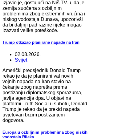
izjavio je, gostujući na Niš TV-u, da je
zemlja suočena s ozbiljnim
problemima zbog ekstremnih vrućina i
niskog vodostaja Dunava, upozorivši
da bi daljnji pad razine rijeke mogao
izazvati velike poteškoće.
Trump otkazao planirane napade na Iran
02.08.2026.
Svijet
Američki predsjednik Donald Trump
rekao je da je planirani val novih
vojnih napada na Iran stavio na
čekanje zbog napretka prema
postizanju diplomatskog sporazuma,
javlja agencija dpa. U objavi na
platformi Truth Social u subotu, Donald
Trump je rekao da je prekid napada
uvjetovan brzim postizanjem
dogovora.
Europa u ozbiljnim problemima zbog niskih
vodostaja Rijeka