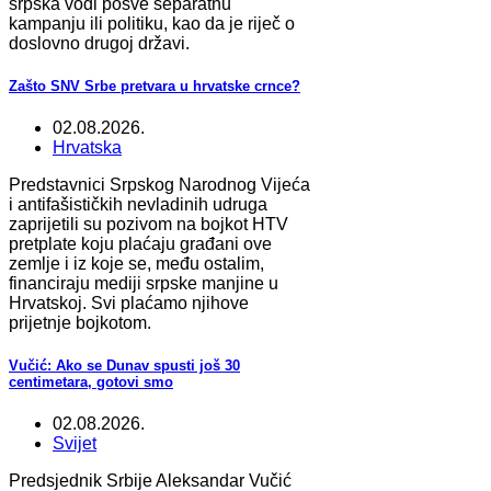
srpska vodi posve separatnu
kampanju ili politiku, kao da je riječ o
doslovno drugoj državi.
Zašto SNV Srbe pretvara u hrvatske crnce?
02.08.2026.
Hrvatska
Predstavnici Srpskog Narodnog Vijeća
i antifašističkih nevladinih udruga
zaprijetili su pozivom na bojkot HTV
pretplate koju plaćaju građani ove
zemlje i iz koje se, među ostalim,
financiraju mediji srpske manjine u
Hrvatskoj. Svi plaćamo njihove
prijetnje bojkotom.
Vučić: Ako se Dunav spusti još 30
centimetara, gotovi smo
02.08.2026.
Svijet
Predsjednik Srbije Aleksandar Vučić