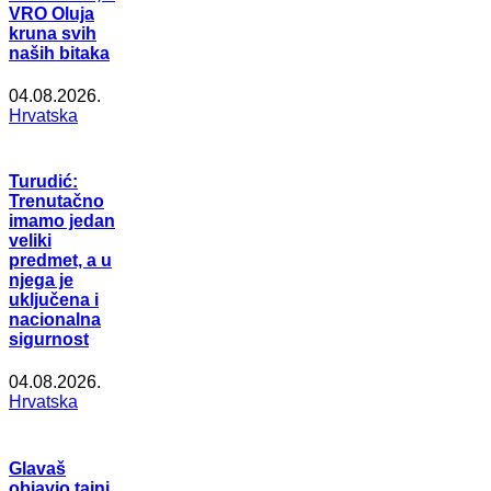
VRO Oluja
kruna svih
naših bitaka
04.08.2026.
Hrvatska
Turudić:
Trenutačno
imamo jedan
veliki
predmet, a u
njega je
uključena i
nacionalna
sigurnost
04.08.2026.
Hrvatska
Glavaš
objavio tajni