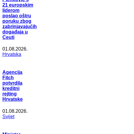
21 europskim
liderom
poslao oštru
poruku zbog
zabrinjavajućih
događaja u
Ceuti
01.08.2026.
Hrvatska
Agencija
Fitch
potvrdila
kreditni
rejting
Hrvatske
01.08.2026.
Svijet