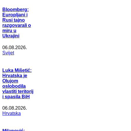
Bloomberg:
Europljani i
Rusi tajno
razgovarali o
miru u
Ukrajini
06.08.2026.
Svijet
Luka Mišetić:
Hrvatska je
Olujom
oslobodila
vlastiti teritorij
i spasila BiH
06.08.2026.
Hrvatska
Milanović: