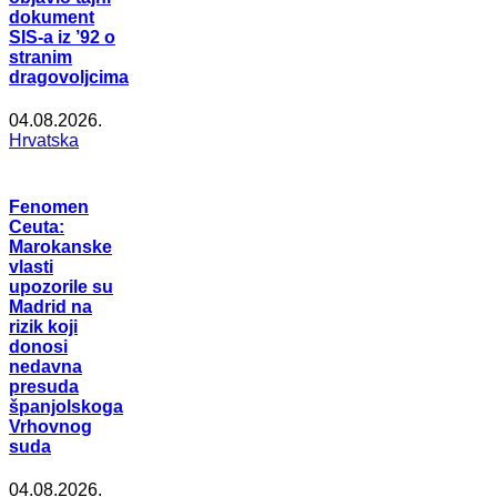
dokument
SIS-a iz ’92 o
stranim
dragovoljcima
04.08.2026.
Hrvatska
Fenomen
Ceuta:
Marokanske
vlasti
upozorile su
Madrid na
rizik koji
donosi
nedavna
presuda
španjolskoga
Vrhovnog
suda
04.08.2026.