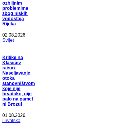
ozbiljnim
problemima
zbog niskih
vodostaja
Rijeka
02.08.2026.
Svijet
Kritike na
Klasićev
račun:
Naseljavanje
otoka
stanovništvom
koje nije
hrvatsko, nije
palo na pamet
ni Brozu!
01.08.2026.
Hrvatska