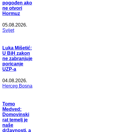
pogođen ako
ne otvori
Hormuz
05.08.2026.
Svijet
Luka Mišetić:
U BiH zakon
ne zabranjuje
poricanje
UZP-a
04.08.2026.
Herceg Bosna
Tomo
Medved:
Domovinski
rat temelj je
naše
državnosti, a