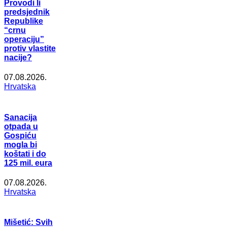
Provodi li
predsjednik
Republike
“crnu
operaciju”
protiv vlastite
nacije?
07.08.2026.
Hrvatska
Sanacija
otpada u
Gospiću
mogla bi
koštati i do
125 mil. eura
07.08.2026.
Hrvatska
Mišetić: Svih