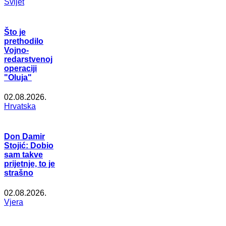
Svijet
Što je
prethodilo
Vojno-
redarstvenoj
operaciji
"Oluja"
02.08.2026.
Hrvatska
Don Damir
Stojić: Dobio
sam takve
prijetnje, to je
strašno
02.08.2026.
Vjera