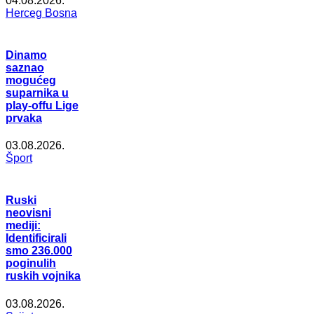
04.08.2026.
Herceg Bosna
Dinamo
saznao
mogućeg
suparnika u
play-offu Lige
prvaka
03.08.2026.
Šport
Ruski
neovisni
mediji:
Identificirali
smo 236.000
poginulih
ruskih vojnika
03.08.2026.