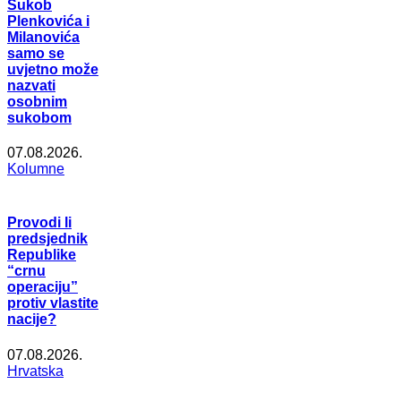
Sukob
Plenkovića i
Milanovića
samo se
uvjetno može
nazvati
osobnim
sukobom
07.08.2026.
Kolumne
Provodi li
predsjednik
Republike
“crnu
operaciju”
protiv vlastite
nacije?
07.08.2026.
Hrvatska