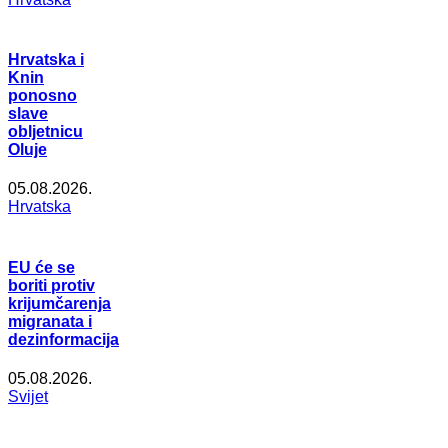
Hrvatska i
Knin
ponosno
slave
obljetnicu
Oluje
05.08.2026.
Hrvatska
EU će se
boriti protiv
krijumčarenja
migranata i
dezinformacija
05.08.2026.
Svijet