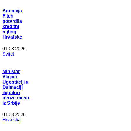
Agencija
Fitch
potvrdila
kreditni
rejting
Hrvatske
01.08.2026.
Svijet
Ministar
Vlajčić:
Ugostitelji u
Dalmaciji
ilegalno
uvoze meso
iz Srbije
01.08.2026.
Hrvatska