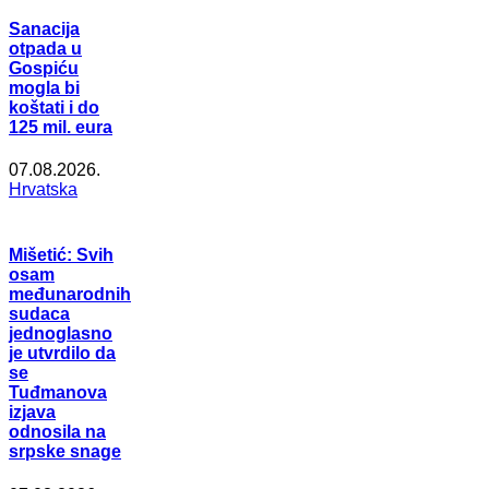
Sanacija
otpada u
Gospiću
mogla bi
koštati i do
125 mil. eura
07.08.2026.
Hrvatska
Mišetić: Svih
osam
međunarodnih
sudaca
jednoglasno
je utvrdilo da
se
Tuđmanova
izjava
odnosila na
srpske snage