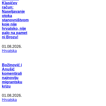
Klasićev
račun:
Naseljavanje
otoka
stanovništvom
koje nije
hrvatsko, nije
palo na pamet
ni Brozu!
01.08.2026.
Hrvatska
Božinović i
Anušić
komentirali
najnoviju
migrantsku
krizu
01.08.2026.
Hrvatska