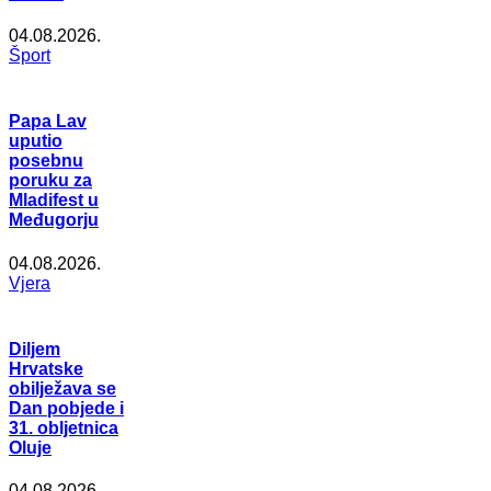
04.08.2026.
Šport
Papa Lav
uputio
posebnu
poruku za
Mladifest u
Međugorju
04.08.2026.
Vjera
Diljem
Hrvatske
obilježava se
Dan pobjede i
31. obljetnica
Oluje
04.08.2026.