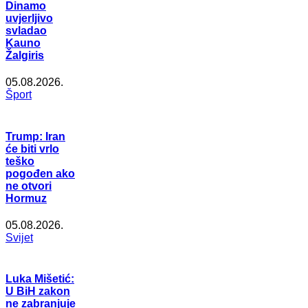
Dinamo
uvjerljivo
svladao
Kauno
Žalgiris
05.08.2026.
Šport
Trump: Iran
će biti vrlo
teško
pogođen ako
ne otvori
Hormuz
05.08.2026.
Svijet
Luka Mišetić:
U BiH zakon
ne zabranjuje