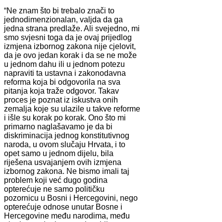
“Ne znam što bi trebalo znači to
jednodimenzionalan, valjda da ga
jedna strana predlaže. Ali svejedno, mi
smo svjesni toga da je ovaj prijedlog
izmjena izbornog zakona nije cjelovit,
da je ovo jedan korak i da se ne može
u jednom dahu ili u jednom potezu
napraviti ta ustavna i zakonodavna
reforma koja bi odgovorila na sva
pitanja koja traže odgovor. Takav
proces je poznat iz iskustva onih
zemalja koje su ulazile u takve reforme
i išle su korak po korak. Ono što mi
primarno naglašavamo je da bi
diskriminacija jednog konstitutivnog
naroda, u ovom slučaju Hrvata, i to
opet samo u jednom dijelu, bila
riješena usvajanjem ovih izmjena
izbornog zakona. Ne bismo imali taj
problem koji već dugo godina
opterećuje ne samo političku
pozornicu u Bosni i Hercegovini, nego
opterećuje odnose unutar Bosne i
Hercegovine među narodima, među