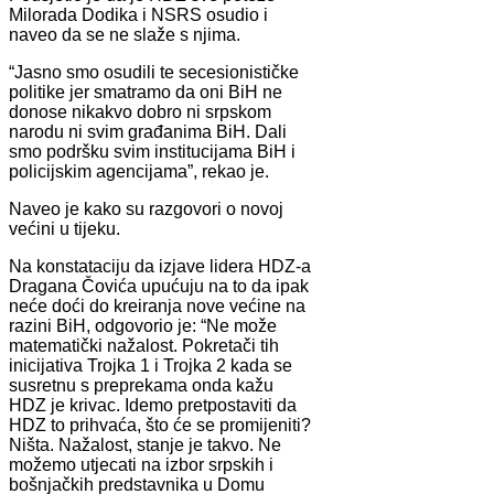
Milorada Dodika i NSRS osudio i
naveo da se ne slaže s njima.
“Jasno smo osudili te secesionističke
politike jer smatramo da oni BiH ne
donose nikakvo dobro ni srpskom
narodu ni svim građanima BiH. Dali
smo podršku svim institucijama BiH i
policijskim agencijama”, rekao je.
Naveo je kako su razgovori o novoj
većini u tijeku.
Na konstataciju da izjave lidera HDZ-a
Dragana Čovića upućuju na to da ipak
neće doći do kreiranja nove većine na
razini BiH, odgovorio je: “Ne može
matematički nažalost. Pokretači tih
inicijativa Trojka 1 i Trojka 2 kada se
susretnu s preprekama onda kažu
HDZ je krivac. Idemo pretpostaviti da
HDZ to prihvaća, što će se promijeniti?
Ništa. Nažalost, stanje je takvo. Ne
možemo utjecati na izbor srpskih i
bošnjačkih predstavnika u Domu