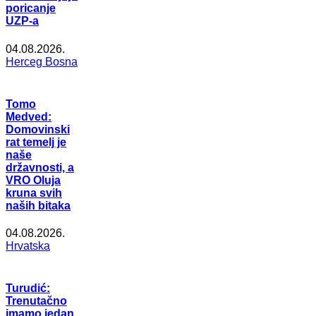
poricanje
UZP-a
04.08.2026.
Herceg Bosna
Tomo
Medved:
Domovinski
rat temelj je
naše
državnosti, a
VRO Oluja
kruna svih
naših bitaka
04.08.2026.
Hrvatska
Turudić:
Trenutačno
imamo jedan