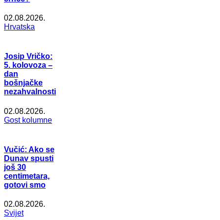
02.08.2026.
Hrvatska
Josip Vričko:
5. kolovoza –
dan
bošnjačke
nezahvalnosti
02.08.2026.
Gost kolumne
Vučić: Ako se
Dunav spusti
još 30
centimetara,
gotovi smo
02.08.2026.
Svijet