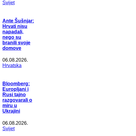
Svijet
Ante Šušnjar:
Hrvati nisu
napadali,
nego su
branili svoje
domove
06.08.2026.
Hrvatska
Bloomberg:
Europljani i
Rusi tajno
razgovarali o
miru u
Ukrajini
06.08.2026.
Svijet