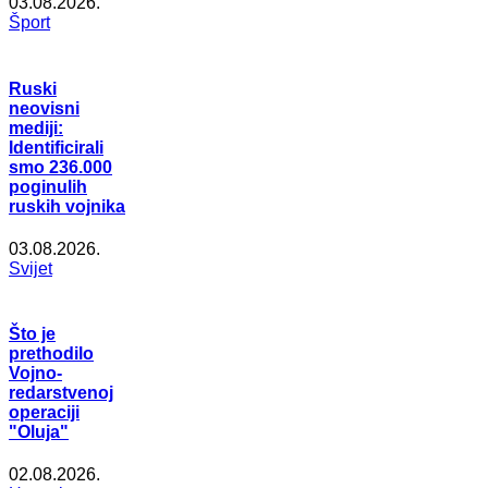
03.08.2026.
Šport
Ruski
neovisni
mediji:
Identificirali
smo 236.000
poginulih
ruskih vojnika
03.08.2026.
Svijet
Što je
prethodilo
Vojno-
redarstvenoj
operaciji
"Oluja"
02.08.2026.