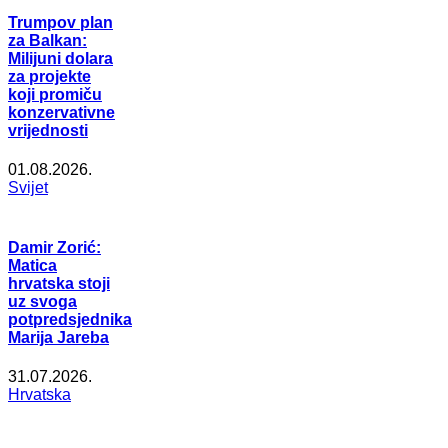
Trumpov plan
za Balkan:
Milijuni dolara
za projekte
koji promiču
konzervativne
vrijednosti
01.08.2026.
Svijet
Damir Zorić:
Matica
hrvatska stoji
uz svoga
potpredsjednika
Marija Jareba
31.07.2026.
Hrvatska