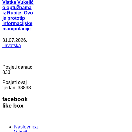
Vlatka Vukelić
o optužbama
iz Rusije: Ovo
je prototip
informacijske
manipulacije
31.07.2026.
Hrvatska
Posjeti danas:
833
Posjeti ovaj
tjedan:
33838
facebook
like box
Naslovnica