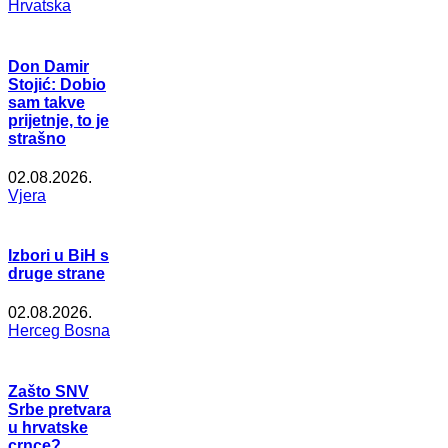
Hrvatska
Don Damir
Stojić: Dobio
sam takve
prijetnje, to je
strašno
02.08.2026.
Vjera
Izbori u BiH s
druge strane
02.08.2026.
Herceg Bosna
Zašto SNV
Srbe pretvara
u hrvatske
crnce?