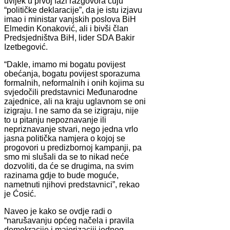
uvijek u prvoj fazi razgovora čuju
“političke deklaracije”, da je istu izjavu
imao i ministar vanjskih poslova BiH
Elmedin Konaković, ali i bivši član
Predsjedništva BiH, lider SDA Bakir
Izetbegović.
“Dakle, imamo mi bogatu povijest
obećanja, bogatu povijest sporazuma
formalnih, neformalnih i onih kojima su
svjedočili predstavnici Međunarodne
zajednice, ali na kraju uglavnom se oni
izigraju. I ne samo da se izigraju, nije
to u pitanju nepoznavanje ili
nepriznavanje stvari, nego jedna vrlo
jasna politička namjera o kojoj se
progovori u predizbornoj kampanji, pa
smo mi slušali da se to nikad neće
dozvoliti, da će se drugima, na svim
razinama gdje to bude moguće,
nametnuti njihovi predstavnici”, rekao
je Ćosić.
Naveo je kako se ovdje radi o
“narušavanju općeg načela i pravila
demokracije i majorizaciji jednog