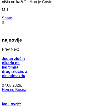
ništa ne kaže”, rekao je Ćosić.
M.J.
Share
0
najnovije
Prev
Next
Jedan zločin
nikada ne
legitimira
drugi zločin, a
niti odmazdu
07.08.2026.
Herceg Bosna
Ivo Lovrić: