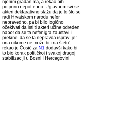
njenim građanima, a rekao bih
potpuno nepotrebno. Uglavnom svi se
akteri deklarativno slažu da je to što se
radi Hrvatskom narodu nefer,
nepravedno, pa bi bilo logično
očekivati da isti ti akteri učine određeni
napor da se ta nefer igra zaustavi i
prekine, da se ta nepravda ispravi jer
ona nikome ne može biti na štetu”,
rekao je Ćosić za
N1
dodavši kako bi
to bio korak političkoj i svakoj drugoj
stabilizaciji u Bosni i Hercegovini.