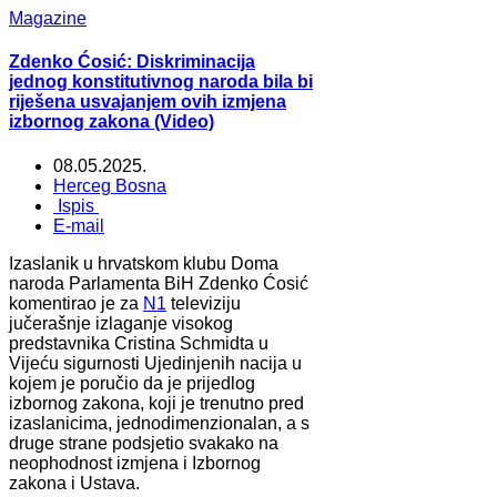
Magazine
Zdenko Ćosić: Diskriminacija
jednog konstitutivnog naroda bila bi
riješena usvajanjem ovih izmjena
izbornog zakona (Video)
08.05.2025.
Herceg Bosna
Ispis
E-mail
Izaslanik u hrvatskom klubu Doma
naroda Parlamenta BiH Zdenko Ćosić
komentirao je za
N1
televiziju
jučerašnje izlaganje visokog
predstavnika Cristina Schmidta u
Vijeću sigurnosti Ujedinjenih nacija u
kojem je poručio da je prijedlog
izbornog zakona, koji je trenutno pred
izaslanicima, jednodimenzionalan, a s
druge strane podsjetio svakako na
neophodnost izmjena i Izbornog
zakona i Ustava.