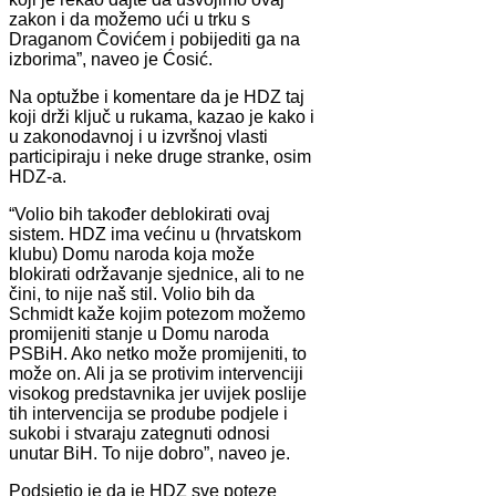
zakon i da možemo ući u trku s
Draganom Čovićem i pobijediti ga na
izborima”, naveo je Ćosić.
Na optužbe i komentare da je HDZ taj
koji drži ključ u rukama, kazao je kako i
u zakonodavnoj i u izvršnoj vlasti
participiraju i neke druge stranke, osim
HDZ-a.
“Volio bih također deblokirati ovaj
sistem. HDZ ima većinu u (hrvatskom
klubu) Domu naroda koja može
blokirati održavanje sjednice, ali to ne
čini, to nije naš stil. Volio bih da
Schmidt kaže kojim potezom možemo
promijeniti stanje u Domu naroda
PSBiH. Ako netko može promijeniti, to
može on. Ali ja se protivim intervenciji
visokog predstavnika jer uvijek poslije
tih intervencija se prodube podjele i
sukobi i stvaraju zategnuti odnosi
unutar BiH. To nije dobro”, naveo je.
Podsjetio je da je HDZ sve poteze