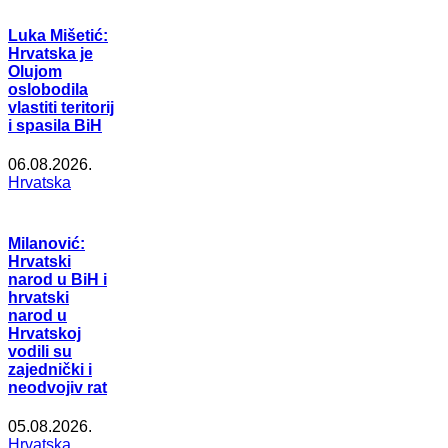
Luka Mišetić:
Hrvatska je
Olujom
oslobodila
vlastiti teritorij
i spasila BiH
06.08.2026.
Hrvatska
Milanović:
Hrvatski
narod u BiH i
hrvatski
narod u
Hrvatskoj
vodili su
zajednički i
neodvojiv rat
05.08.2026.
Hrvatska