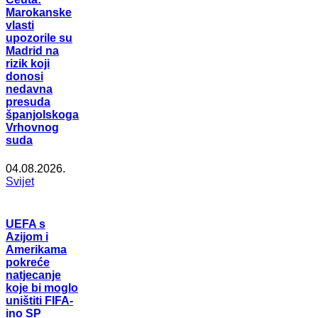
Marokanske
vlasti
upozorile su
Madrid na
rizik koji
donosi
nedavna
presuda
španjolskoga
Vrhovnog
suda
04.08.2026.
Svijet
UEFA s
Azijom i
Amerikama
pokreće
natjecanje
koje bi moglo
uništiti FIFA-
ino SP