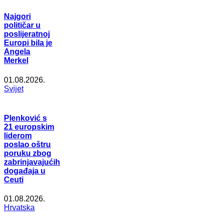
Najgori
političar u
poslijeratnoj
Europi bila je
Angela
Merkel
01.08.2026.
Svijet
Plenković s
21 europskim
liderom
poslao oštru
poruku zbog
zabrinjavajućih
događaja u
Ceuti
01.08.2026.
Hrvatska