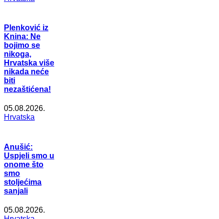
Plenković iz
Knina: Ne
bojimo se
nikoga,
Hrvatska više
nikada neće
biti
nezaštićena!
05.08.2026.
Hrvatska
Anušić:
Uspjeli smo u
onome što
smo
stoljećima
sanjali
05.08.2026.
Hrvatska