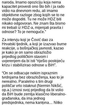
naroda. Imamo opoziciju koja nema
kapacitet provesti ono što bih i ja rado
vidio na dnevnom redu, ali imamo
objektivne razloge zbog kojih se to ne
može dogoditi. Tu ne može HDZ biti
nikako odgovoran. Ne znam šta bismo
mi trebali iz HDZ-a, mijenjati pravila i
odnose? To je nemoguće.”
Za intervju koji je Čović dao za
Hrvatski tjednik, a koji je izazvao burne
reakcije, u bošnjačkoj javnosti, kazao
je kako je on samo obrazložio
prijedlog političkim stavom i
uvjerenjem da bi isti “riješio postojeću
krizu i stabilizirao odnose u BiH”.
“On se odbacuje nekim ispraznim
tvrdnjama bez obrazloženja, kao to je
nerealno. Paralelno s tim drugi
političar vrlo istaknut (Nermin Nikšić,
op.a.) iznosi svoj prijedlog da bi volio
da BiH bude zemlja klasično liberalno-
građanska, da ima jednog
predsjednika, nema kantona… Nitko