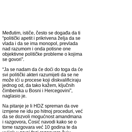
Međutim, ističe, često se događa da ti
“politički apetit i prikrivena želja da se
vlada i da se ima monopol, prevlada
nad razumom i onda potisne one
objektivne političke probleme o kojima
se govori”.
“Ja se nadam da će doći do toga da će
svi politički akteri razumijeti da se ne
može ići u procese koji diskvalificiraju
jednog od, da tako kažem, ključnih
čimbenika u Bosni i Hercegovini”,
naglasio je.
Na pitanje je li HDZ spreman da ove
izmjene ne idu po hitnoj proceduri, već
da se dozvoli mogućnost amandmana
i razgovora, Ćosić navodi kako se o
tome razgovara već 10 godina te da