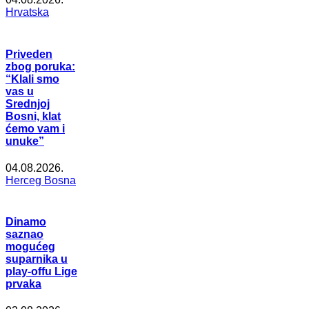
Hrvatska
Priveden
zbog poruka:
“Klali smo
vas u
Srednjoj
Bosni, klat
ćemo vam i
unuke”
04.08.2026.
Herceg Bosna
Dinamo
saznao
mogućeg
suparnika u
play-offu Lige
prvaka