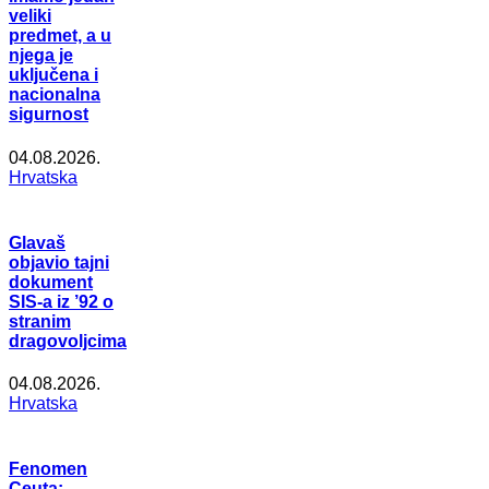
veliki
predmet, a u
njega je
uključena i
nacionalna
sigurnost
04.08.2026.
Hrvatska
Glavaš
objavio tajni
dokument
SIS-a iz ’92 o
stranim
dragovoljcima
04.08.2026.
Hrvatska
Fenomen
Ceuta: