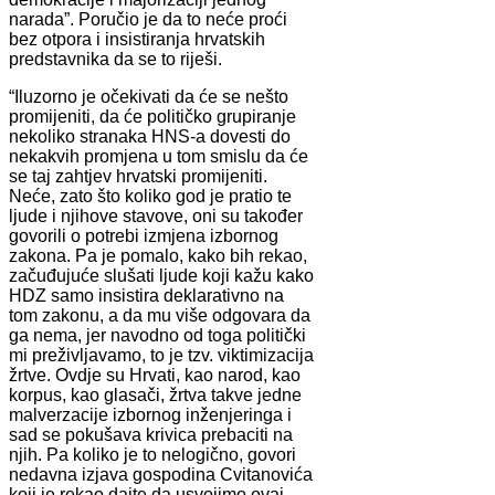
narada”. Poručio je da to neće proći
bez otpora i insistiranja hrvatskih
predstavnika da se to riješi.
“Iluzorno je očekivati da će se nešto
promijeniti, da će političko grupiranje
nekoliko stranaka HNS-a dovesti do
nekakvih promjena u tom smislu da će
se taj zahtjev hrvatski promijeniti.
Neće, zato što koliko god je pratio te
ljude i njihove stavove, oni su također
govorili o potrebi izmjena izbornog
zakona. Pa je pomalo, kako bih rekao,
začuđujuće slušati ljude koji kažu kako
HDZ samo insistira deklarativno na
tom zakonu, a da mu više odgovara da
ga nema, jer navodno od toga politički
mi preživljavamo, to je tzv. viktimizacija
žrtve. Ovdje su Hrvati, kao narod, kao
korpus, kao glasači, žrtva takve jedne
malverzacije izbornog inženjeringa i
sad se pokušava krivica prebaciti na
njih. Pa koliko je to nelogično, govori
nedavna izjava gospodina Cvitanovića
koji je rekao dajte da usvojimo ovaj