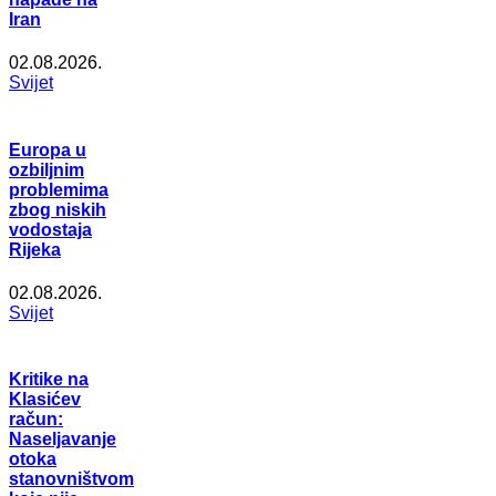
Iran
02.08.2026.
Svijet
Europa u
ozbiljnim
problemima
zbog niskih
vodostaja
Rijeka
02.08.2026.
Svijet
Kritike na
Klasićev
račun:
Naseljavanje
otoka
stanovništvom