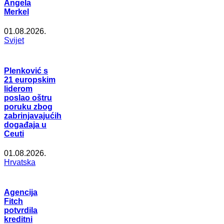
Angela
Merkel
01.08.2026.
Svijet
Plenković s
21 europskim
liderom
poslao oštru
poruku zbog
zabrinjavajućih
događaja u
Ceuti
01.08.2026.
Hrvatska
Agencija
Fitch
potvrdila
kreditni