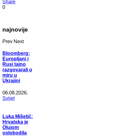
Share
0
najnovije
Prev
Next
Bloomberg:
Europljani i
Rusi tajno
razgovarali o
miru u
Ukrajini
06.08.2026.
Svijet
Luka Mišetić:
Hrvatska je
Olujom
oslobodila