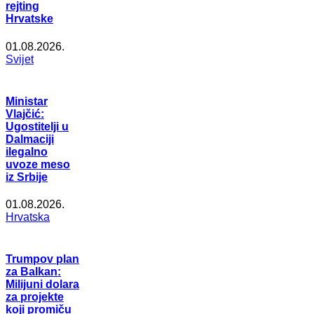
rejting
Hrvatske
01.08.2026.
Svijet
Ministar
Vlajčić:
Ugostitelji u
Dalmaciji
ilegalno
uvoze meso
iz Srbije
01.08.2026.
Hrvatska
Trumpov plan
za Balkan:
Milijuni dolara
za projekte
koji promiču