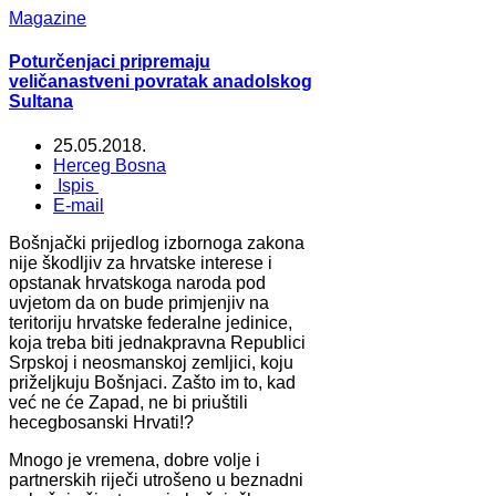
Magazine
Poturčenjaci pripremaju
veličanastveni povratak anadolskog
Sultana
25.05.2018.
Herceg Bosna
Ispis
E-mail
Bošnjački prijedlog izbornoga zakona
nije škodljiv za hrvatske interese i
opstanak hrvatskoga naroda pod
uvjetom da on bude primjenjiv na
teritoriju hrvatske federalne jedinice,
koja treba biti jednakpravna Republici
Srpskoj i neosmanskoj zemljici, koju
priželjkuju Bošnjaci. Zašto im to, kad
već ne će Zapad, ne bi priuštili
hecegbosanski Hrvati!?
Mnogo je vremena, dobre volje i
partnerskih riječi utrošeno u beznadni