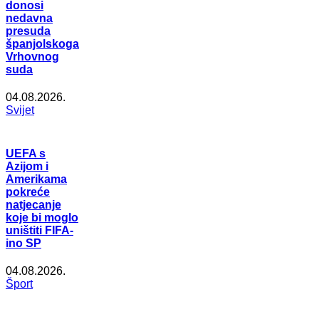
donosi
nedavna
presuda
španjolskoga
Vrhovnog
suda
04.08.2026.
Svijet
UEFA s
Azijom i
Amerikama
pokreće
natjecanje
koje bi moglo
uništiti FIFA-
ino SP
04.08.2026.
Šport