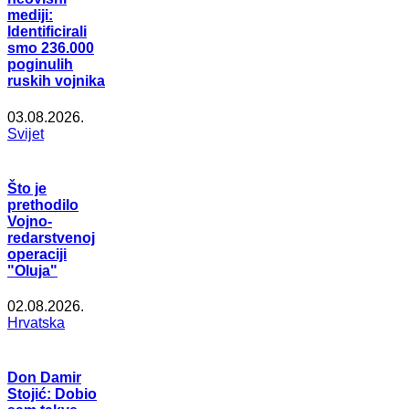
mediji:
Identificirali
smo 236.000
poginulih
ruskih vojnika
03.08.2026.
Svijet
Što je
prethodilo
Vojno-
redarstvenoj
operaciji
"Oluja"
02.08.2026.
Hrvatska
Don Damir
Stojić: Dobio