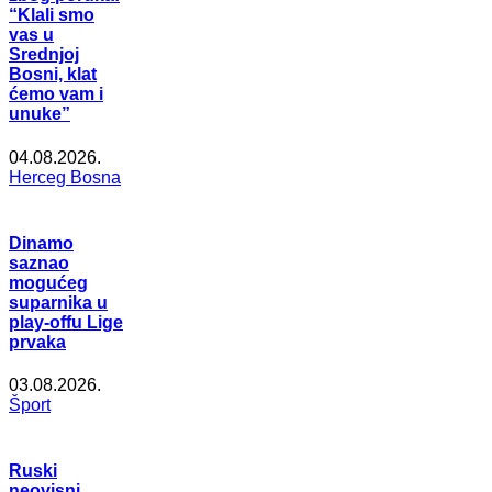
“Klali smo
vas u
Srednjoj
Bosni, klat
ćemo vam i
unuke”
04.08.2026.
Herceg Bosna
Dinamo
saznao
mogućeg
suparnika u
play-offu Lige
prvaka
03.08.2026.
Šport
Ruski
neovisni