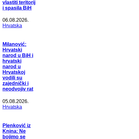
vlastiti teritorij
i spasila BiH
06.08.2026.
Hrvatska
Milanović:
Hrvatski
narod u BiH i
hrvatski
narod u
Hrvatskoj
vodili su
zajednički i
neodvojiv rat
05.08.2026.
Hrvatska
Plenković iz
Knina: Ne
bojimo se