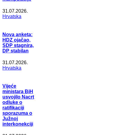
31.07.2026.
Hrvatska
Nova anketa:
HDZ ojačao,
SDP stagnira,
DP stabilan
31.07.2026.
Hrvatska
Vijeće
ministara BiH
usvojilo Nacrt
odluke o
ratifikaciji
sporazuma o
Južnoj
interkonekciji