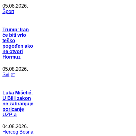
05.08.2026.
Šport
Trump: Iran
će biti vrlo
teško
pogođen ako
ne otvori
Hormuz
05.08.2026.
Svijet
Luka Mišetić:
U BiH zakon
ne zabranjuje
poricanje
UZP-a
04.08.2026.
Herceg Bosna