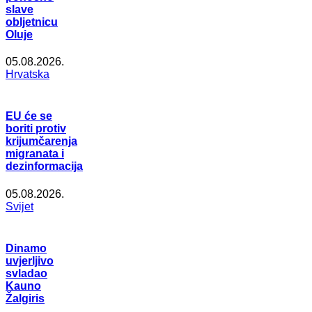
slave
obljetnicu
Oluje
05.08.2026.
Hrvatska
EU će se
boriti protiv
krijumčarenja
migranata i
dezinformacija
05.08.2026.
Svijet
Dinamo
uvjerljivo
svladao
Kauno
Žalgiris