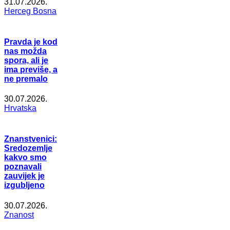
31.07.2026.
Herceg Bosna
Pravda je kod
nas možda
spora, ali je
ima previše, a
ne premalo
30.07.2026.
Hrvatska
Znanstvenici:
Sredozemlje
kakvo smo
poznavali
zauvijek je
izgubljeno
30.07.2026.
Znanost