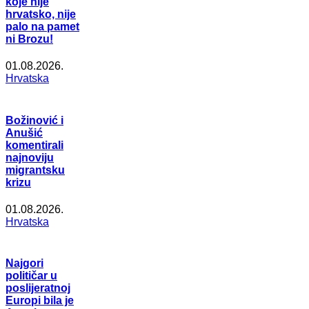
koje nije
hrvatsko, nije
palo na pamet
ni Brozu!
01.08.2026.
Hrvatska
Božinović i
Anušić
komentirali
najnoviju
migrantsku
krizu
01.08.2026.
Hrvatska
Najgori
političar u
poslijeratnoj
Europi bila je