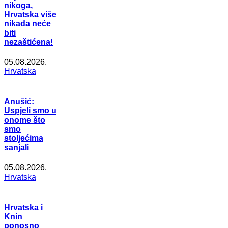
nikoga,
Hrvatska više
nikada neće
biti
nezaštićena!
05.08.2026.
Hrvatska
Anušić:
Uspjeli smo u
onome što
smo
stoljećima
sanjali
05.08.2026.
Hrvatska
Hrvatska i
Knin
ponosno