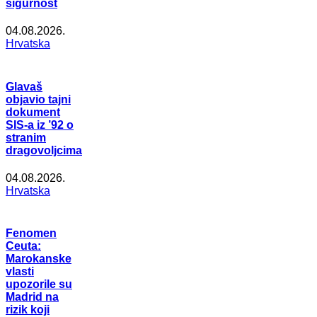
sigurnost
04.08.2026.
Hrvatska
Glavaš
objavio tajni
dokument
SIS-a iz ’92 o
stranim
dragovoljcima
04.08.2026.
Hrvatska
Fenomen
Ceuta:
Marokanske
vlasti
upozorile su
Madrid na
rizik koji