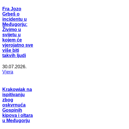
Fra Jozo
Grbeš o
incidentu u
Međugorju:
Živimo u
svijetu u
kojem će
vjerojatno sve
više biti
takvih ljudi
30.07.2026.
Vjera
Krakowiak na
ispitivanju
zbog
oskvrnuća
Gospinih
kipova i oltara
u Međugorju