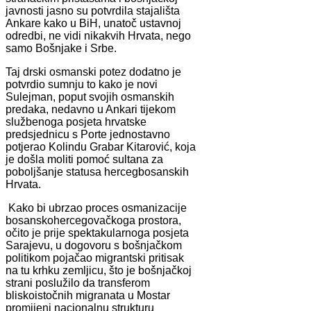
javnosti jasno su potvrdila stajališta
Ankare kako u BiH, unatoč ustavnoj
odredbi, ne vidi nikakvih Hrvata, nego
samo Bošnjake i Srbe.
Taj drski osmanski potez dodatno je
potvrdio sumnju to kako je novi
Sulejman, poput svojih osmanskih
predaka, nedavno u Ankari tijekom
službenoga posjeta hrvatske
predsjednicu s Porte jednostavno
potjerao Kolindu Grabar Kitarović, koja
je došla moliti pomoć sultana za
poboljšanje statusa hercegbosanskih
Hrvata.
Kako bi ubrzao proces osmanizacije
bosanskohercegovačkoga prostora,
očito je prije spektakularnoga posjeta
Sarajevu, u dogovoru s bošnjačkom
politikom pojačao migrantski pritisak
na tu krhku zemljicu, što je bošnjačkoj
strani poslužilo da transferom
bliskoistočnih migranata u Mostar
promijeni nacionalnu strukturu