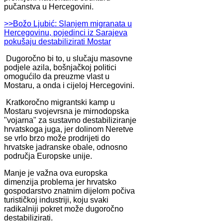
pučanstva u Hercegovini.
>>Božo Ljubić: Slanjem migranata u
Hercegovinu, pojedinci iz Sarajeva
pokušaju destabilizirati Mostar
Dugoročno bi to, u slučaju masovne
podjele azila, bošnjačkoj politici
omogućilo da preuzme vlast u
Mostaru, a onda i cijeloj Hercegovini.
Kratkoročno migrantski kamp u
Mostaru svojevrsna je mirnodopska
"vojarna" za sustavno destabiliziranje
hrvatskoga juga, jer dolinom Neretve
se vrlo brzo može prodrijeti do
hrvatske jadranske obale, odnosno
područja Europske unije.
Manje je važna ova europska
dimenzija problema jer hrvatsko
gospodarstvo znatnim dijelom počiva
turističkoj industriji, koju svaki
radikalniji pokret može dugoročno
destabilizirati.