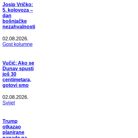
Josip Vričko:
5. kolovoza –
dan
bošnjačke
nezahvalnosti
02.08.2026.
Gost kolumne
Vučić: Ako se
Dunav spusti
još 30
centimetara,
gotovi smo
02.08.2026.
Svijet
Trump
otkazao
planirane
napade na