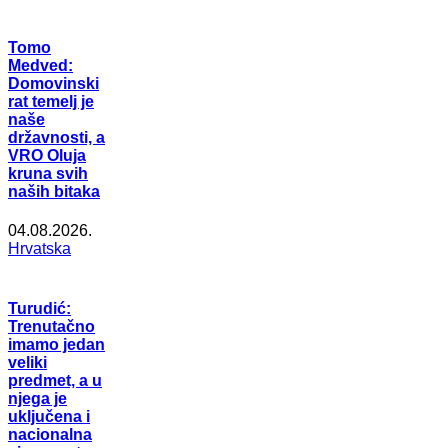
Tomo
Medved:
Domovinski
rat temelj je
naše
državnosti, a
VRO Oluja
kruna svih
naših bitaka
04.08.2026.
Hrvatska
Turudić:
Trenutačno
imamo jedan
veliki
predmet, a u
njega je
uključena i
nacionalna