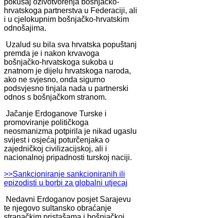
pokušaj oživotvorenja bošnjačko-
hrvatskoga partnerstva u Federaciji, ali
i u cjelokupnim bošnjačko-hrvatskim
odnošajima.
Uzalud su bila sva hrvatska popuštanj
premda je i nakon krvavoga
bošnjačko-hrvatskoga sukoba u
znatnom je dijelu hrvatskoga naroda,
ako ne svjesno, onda sigurno
podsvjesno tinjala nada u partnerski
odnos s bošnjačkom stranom.
Jačanje Erdoganove Turske i
promoviranje političkoga
neosmanizma potpirila je nikad ugaslu
svijest i osjećaj poturčenjaka o
zajedničkoj civilizacijskoj, ali i
nacionalnoj pripadnosti turskoj naciji.
>>Sankcioniranje sankcioniranih ili
epizodisti u borbi za globalni utjecaj
Nedavni Erdoganov posjet Sarajevu
te njegovo sultansko obraćanje
stranačkim pristašama i bošnjačkoj