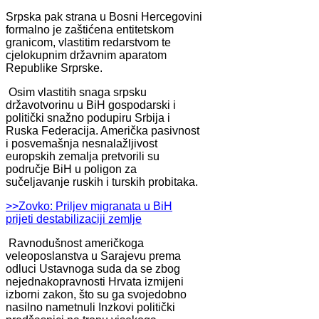
Srpska pak strana u Bosni Hercegovini
formalno je zaštićena entitetskom
granicom, vlastitim redarstvom te
cjelokupnim državnim aparatom
Republike Srprske.
Osim vlastitih snaga srpsku
državotvorinu u BiH gospodarski i
politički snažno podupiru Srbija i
Ruska Federacija. Američka pasivnost
i posvemašnja nesnalažljivost
europskih zemalja pretvorili su
područje BiH u poligon za
sučeljavanje ruskih i turskih probitaka.
>>Zovko: Priljev migranata u BiH
prijeti destabilizaciji zemlje
Ravnodušnost američkoga
veleoposlanstva u Sarajevu prema
odluci Ustavnoga suda da se zbog
nejednakopravnosti Hrvata izmijeni
izborni zakon, što su ga svojedobno
nasilno nametnuli Inzkovi politički