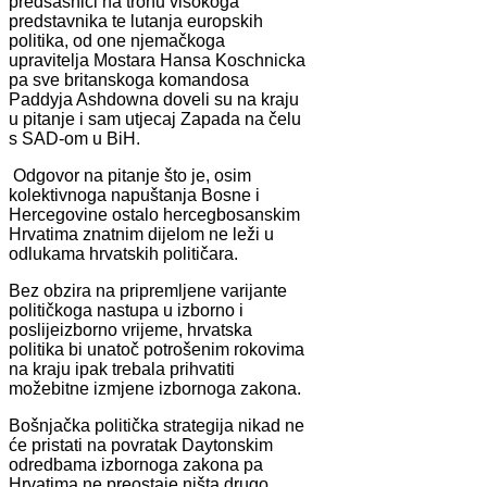
predšasnici na tronu visokoga
predstavnika te lutanja europskih
politika, od one njemačkoga
upravitelja Mostara Hansa Koschnicka
pa sve britanskoga komandosa
Paddyja Ashdowna doveli su na kraju
u pitanje i sam utjecaj Zapada na čelu
s SAD-om u BiH.
Odgovor na pitanje što je, osim
kolektivnoga napuštanja Bosne i
Hercegovine ostalo hercegbosanskim
Hrvatima znatnim dijelom ne leži u
odlukama hrvatskih političara.
Bez obzira na pripremljene varijante
političkoga nastupa u izborno i
poslijeizborno vrijeme, hrvatska
politika bi unatoč potrošenim rokovima
na kraju ipak trebala prihvatiti
možebitne izmjene izbornoga zakona.
Bošnjačka politička strategija nikad ne
će pristati na povratak Daytonskim
odredbama izbornoga zakona pa
Hrvatima ne preostaje ništa drugo