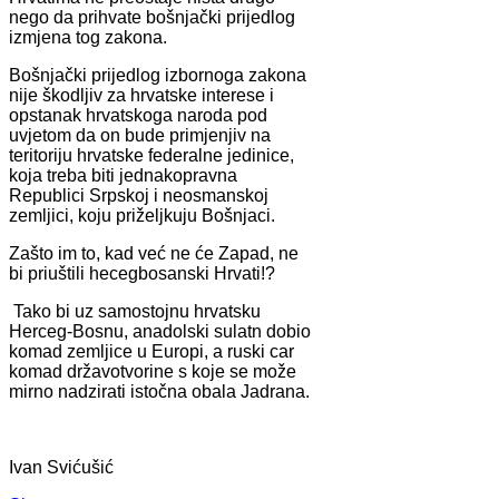
nego da prihvate bošnjački prijedlog
izmjena tog zakona.
Bošnjački prijedlog izbornoga zakona
nije škodljiv za hrvatske interese i
opstanak hrvatskoga naroda pod
uvjetom da on bude primjenjiv na
teritoriju hrvatske federalne jedinice,
koja treba biti jednakopravna
Republici Srpskoj i neosmanskoj
zemljici, koju priželjkuju Bošnjaci.
Zašto im to, kad već ne će Zapad, ne
bi priuštili hecegbosanski Hrvati!?
Tako bi uz samostojnu hrvatsku
Herceg-Bosnu, anadolski sulatn dobio
komad zemljice u Europi, a ruski car
komad državotvorine s koje se može
mirno nadzirati istočna obala Jadrana.
Ivan Svićušić