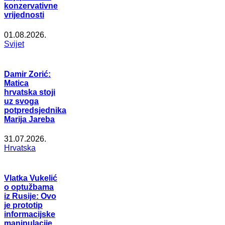
konzervativne
vrijednosti
01.08.2026.
Svijet
Damir Zorić:
Matica
hrvatska stoji
uz svoga
potpredsjednika
Marija Jareba
31.07.2026.
Hrvatska
Vlatka Vukelić
o optužbama
iz Rusije: Ovo
je prototip
informacijske
manipulacije