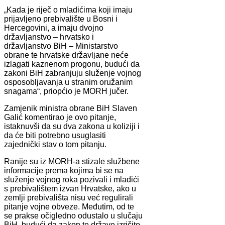
„Kada je riječ o mladićima koji imaju
prijavljeno prebivalište u Bosni i
Hercegovini, a imaju dvojno
državljanstvo – hrvatsko i
državljanstvo BiH – Ministarstvo
obrane te hrvatske državljane neće
izlagati kaznenom progonu, budući da
zakoni BiH zabranjuju služenje vojnog
osposobljavanja u stranim oružanim
snagama“, priopćio je MORH jučer.
Zamjenik ministra obrane BiH Slaven
Galić komentirao je ovo pitanje,
istaknuvši da su dva zakona u koliziji i
da će biti potrebno usuglasiti
zajednički stav o tom pitanju.
Ranije su iz MORH-a stizale službene
informacije prema kojima bi se na
služenje vojnog roka pozivali i mladići
s prebivalištem izvan Hrvatske, ako u
zemlji prebivališta nisu već regulirali
pitanje vojne obveze. Međutim, od te
se prakse očigledno odustalo u slučaju
BiH, budući da zakon te države izričito