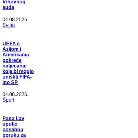
Vrhovnog
suda
04.08.2026.
Svijet
UEFA s
Azijom i
Amerikama
pokreće
natjecanje
koje bi moglo
uništiti FIFA-
ino SP
04.08.2026.
Šport
Papa Lav
uputio
posebnu
poruku za