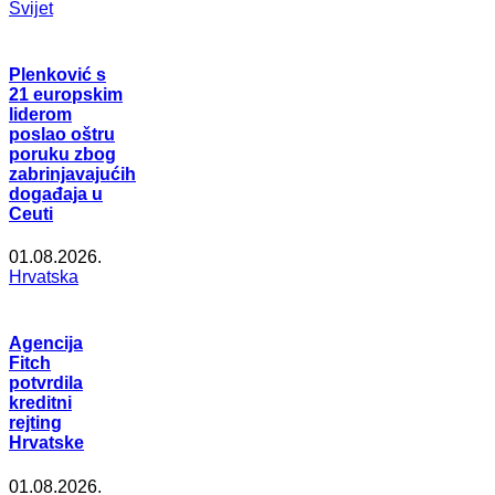
Svijet
Plenković s
21 europskim
liderom
poslao oštru
poruku zbog
zabrinjavajućih
događaja u
Ceuti
01.08.2026.
Hrvatska
Agencija
Fitch
potvrdila
kreditni
rejting
Hrvatske
01.08.2026.