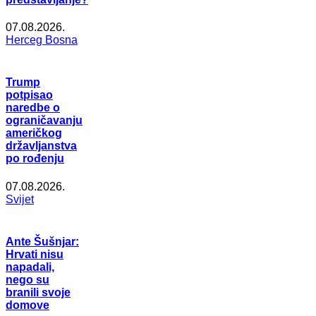
07.08.2026.
Herceg Bosna
Trump
potpisao
naredbe o
ograničavanju
američkog
državljanstva
po rođenju
07.08.2026.
Svijet
Ante Šušnjar:
Hrvati nisu
napadali,
nego su
branili svoje
domove