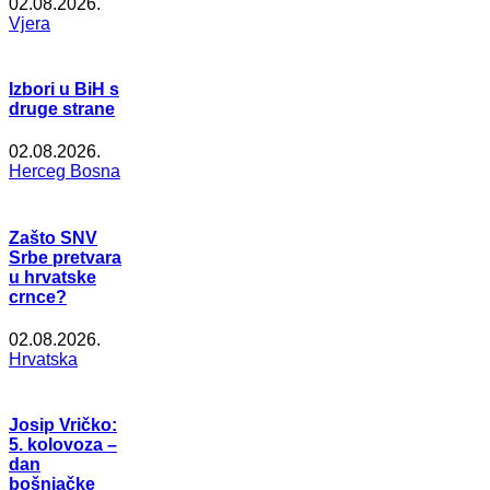
02.08.2026.
Vjera
Izbori u BiH s
druge strane
02.08.2026.
Herceg Bosna
Zašto SNV
Srbe pretvara
u hrvatske
crnce?
02.08.2026.
Hrvatska
Josip Vričko:
5. kolovoza –
dan
bošnjačke