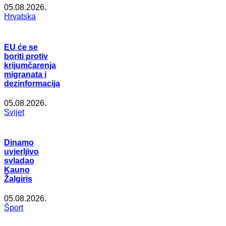
05.08.2026.
Hrvatska
EU će se
boriti protiv
krijumčarenja
migranata i
dezinformacija
05.08.2026.
Svijet
Dinamo
uvjerljivo
svladao
Kauno
Žalgiris
05.08.2026.
Šport