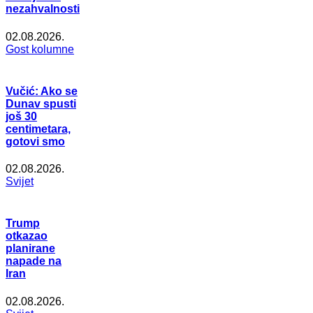
nezahvalnosti
02.08.2026.
Gost kolumne
Vučić: Ako se
Dunav spusti
još 30
centimetara,
gotovi smo
02.08.2026.
Svijet
Trump
otkazao
planirane
napade na
Iran
02.08.2026.