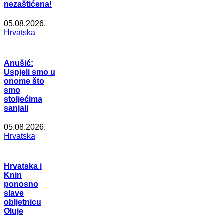
nezaštićena!
05.08.2026.
Hrvatska
Anušić:
Uspjeli smo u
onome što
smo
stoljećima
sanjali
05.08.2026.
Hrvatska
Hrvatska i
Knin
ponosno
slave
obljetnicu
Oluje