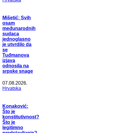
Mišetić: Svih
osam
međunarodnih
sudaca
jednoglasno
je utvrdilo da
se
Tuđmanova
izjava
odnosila na
srpske snage
07.08.2026.
Hrvatska
Konaković:
Što je
konstitutivnost?
Što je
legitimno
predstavljanje?