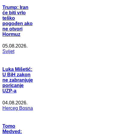
Trump: Iran
će biti vrlo
teško
pogođen ako
ne otvori
Hormuz
05.08.2026.
Svijet
Luka Mišetić:
U BiH zakon
ne zabranjuje
poricanje
UZP-a
04.08.2026.
Herceg Bosna
Tomo
Medved: