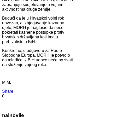
zabranjuje sudjelovanje u vojnim
aktivnostima druge zemlje.
Budući da je u Hrvatskoj vojni rok
obvezan, a izbjegavanje kazneno
djelo, MORH je naglasio da neće
pokretati kaznene postupke protiv
hrvatskih državljana koji imaju
prebivalište u BiH.
Konkretno, u odgovoru za Radio
Slobodna Europa, MORH je potvrdio
da mladiće iz BiH uopće neće pozivati
na služenje vojnog roka.
M.M.
Share
0
najnovije