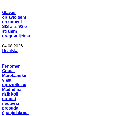
Glavaš
objavio tajni
dokument
SIS-a iz ’92 o
stranim
dragovoljcima
04.08.2026.
Hrvatska
Fenomen
Ceuta:
Marokanske
vlasti
upozorile su
Madrid na
rizik koji
donosi
nedavna
presuda
španjolskoga