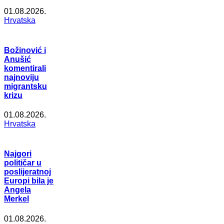
01.08.2026.
Hrvatska
Božinović i
Anušić
komentirali
najnoviju
migrantsku
krizu
01.08.2026.
Hrvatska
Najgori
političar u
poslijeratnoj
Europi bila je
Angela
Merkel
01.08.2026.