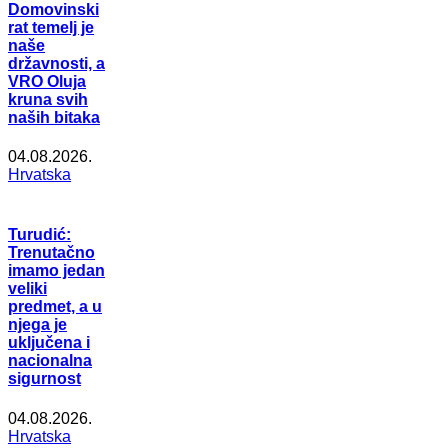
Domovinski
rat temelj je
naše
državnosti, a
VRO Oluja
kruna svih
naših bitaka
04.08.2026.
Hrvatska
Turudić:
Trenutačno
imamo jedan
veliki
predmet, a u
njega je
uključena i
nacionalna
sigurnost
04.08.2026.
Hrvatska