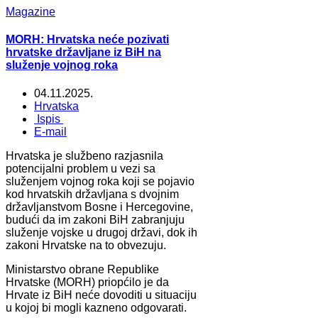
Magazine
MORH: Hrvatska neće pozivati
hrvatske državljane iz BiH na
služenje vojnog roka
04.11.2025.
Hrvatska
Ispis
E-mail
Hrvatska je službeno razjasnila
potencijalni problem u vezi sa
služenjem vojnog roka koji se pojavio
kod hrvatskih državljana s dvojnim
državljanstvom Bosne i Hercegovine,
budući da im zakoni BiH zabranjuju
služenje vojske u drugoj državi, dok ih
zakoni Hrvatske na to obvezuju.
Ministarstvo obrane Republike
Hrvatske (MORH) priopćilo je da
Hrvate iz BiH neće dovoditi u situaciju
u kojoj bi mogli kazneno odgovarati.