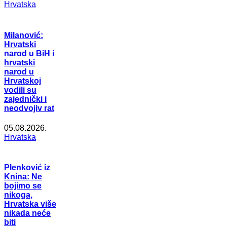
Hrvatska
Milanović:
Hrvatski
narod u BiH i
hrvatski
narod u
Hrvatskoj
vodili su
zajednički i
neodvojiv rat
05.08.2026.
Hrvatska
Plenković iz
Knina: Ne
bojimo se
nikoga,
Hrvatska više
nikada neće
biti