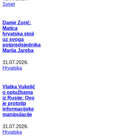
Svijet
Damir Zorić:
Matica
hrvatska stoji
uz svoga
potpredsjednika
Marija Jareba
31.07.2026.
Hrvatska
Vlatka Vukelić
o optužbama
iz Rusije: Ovo
je prototip
informacijske
manipulacije
31.07.2026.
Hrvatska