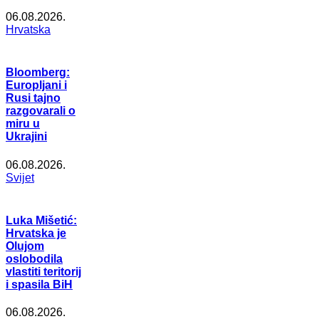
06.08.2026.
Hrvatska
Bloomberg:
Europljani i
Rusi tajno
razgovarali o
miru u
Ukrajini
06.08.2026.
Svijet
Luka Mišetić:
Hrvatska je
Olujom
oslobodila
vlastiti teritorij
i spasila BiH
06.08.2026.