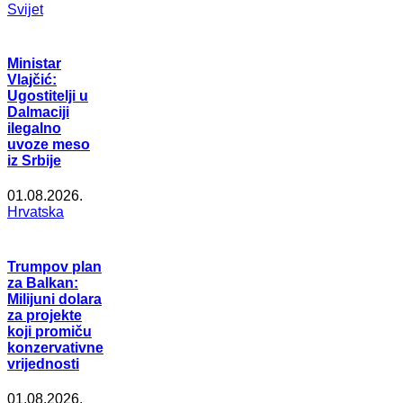
Svijet
Ministar
Vlajčić:
Ugostitelji u
Dalmaciji
ilegalno
uvoze meso
iz Srbije
01.08.2026.
Hrvatska
Trumpov plan
za Balkan:
Milijuni dolara
za projekte
koji promiču
konzervativne
vrijednosti
01.08.2026.