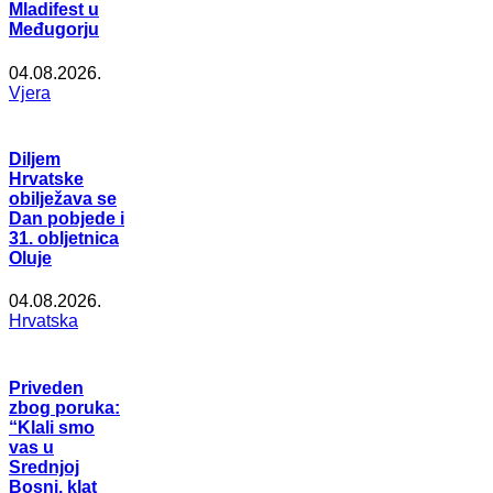
Mladifest u
Međugorju
04.08.2026.
Vjera
Diljem
Hrvatske
obilježava se
Dan pobjede i
31. obljetnica
Oluje
04.08.2026.
Hrvatska
Priveden
zbog poruka:
“Klali smo
vas u
Srednjoj
Bosni, klat