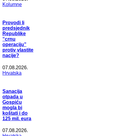
Kolumne
Provodi li
predsjednik
Republike
“crnu
operaciju”
protiv vlastite
nacije?
07.08.2026.
Hrvatska
Sanacija
otpada u
Gospiću
mogla bi
koštati i do
125 mil. eura
07.08.2026.
Hrvatska