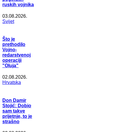
ruskih vojnika
03.08.2026.
Svijet
Što je
prethodilo
Vojno-
redarstvenoj
operaciji
"Oluja"
02.08.2026.
Hrvatska
Don Damir
Stojić: Dobio
sam takve
prijetnje, to je
strašno