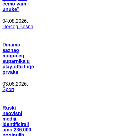
ćemo vam i
unuke”
04.08.2026.
Herceg Bosna
Dinamo
saznao
mogućeg
suparnika u
play-offu Lige
prvaka
03.08.2026.
Šport
Ruski
neovisni
mediji:
Identificirali
smo 236.000
poginulih