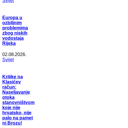
Svijet
Europa u
ozbiljnim
problemima
zbog niskih
vodostaja
Rijeka
02.08.2026.
Svijet
Kritike na
Klasićev
račun:
Naseljavanje
otoka
stanovništvom
koje nije
hrvatsko, nije
palo na pamet
ni Brozu!