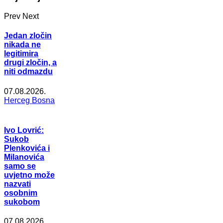
Prev
Next
Jedan zločin
nikada ne
legitimira
drugi zločin, a
niti odmazdu
07.08.2026.
Herceg Bosna
Ivo Lovrić:
Sukob
Plenkovića i
Milanovića
samo se
uvjetno može
nazvati
osobnim
sukobom
07.08.2026.