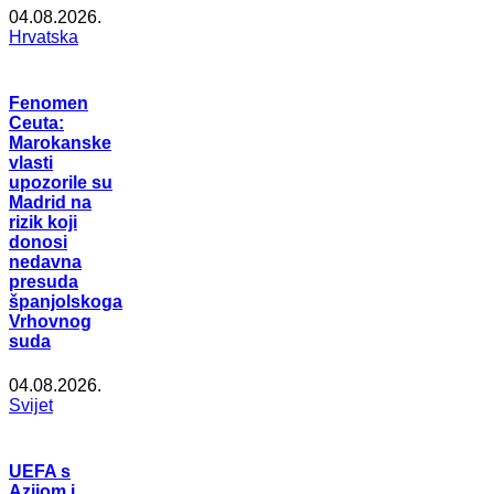
04.08.2026.
Hrvatska
Fenomen
Ceuta:
Marokanske
vlasti
upozorile su
Madrid na
rizik koji
donosi
nedavna
presuda
španjolskoga
Vrhovnog
suda
04.08.2026.
Svijet
UEFA s
Azijom i