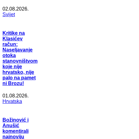
02.08.2026.
Svijet
Kritike na
Klasićev
račun:
Naseljavanje
otoka
stanovništvom
koje nije
hrvatsko, nije
palo na pamet
ni Brozu!
01.08.2026.
Hrvatska
Božinović i
Anušić
komentirali
najnoviju