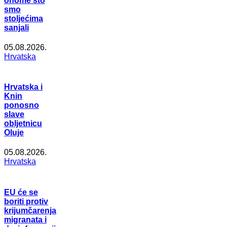
onome što
smo
stoljećima
sanjali
05.08.2026.
Hrvatska
Hrvatska i
Knin
ponosno
slave
obljetnicu
Oluje
05.08.2026.
Hrvatska
EU će se
boriti protiv
krijumčarenja
migranata i