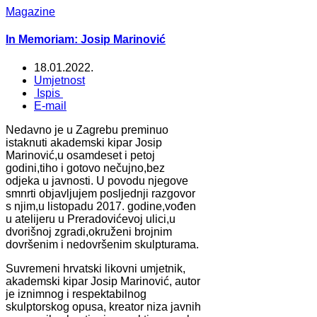
Magazine
In Memoriam: Josip Marinović
18.01.2022.
Umjetnost
Ispis
E-mail
Nedavno je u Zagrebu preminuo
istaknuti akademski kipar Josip
Marinović,u osamdeset i petoj
godini,tiho i gotovo nečujno,bez
odjeka u javnosti. U povodu njegove
smnrti objavljujem posljednji razgovor
s njim,u listopadu 2017. godine,vođen
u atelijeru u Preradovićevoj ulici,u
dvorišnoj zgradi,okruženi brojnim
dovršenim i nedovršenim skulpturama.
Suvremeni hrvatski likovni umjetnik,
akademski kipar Josip Marinović, autor
je iznimnog i respektabilnog
skulptorskog opusa, kreator niza javnih