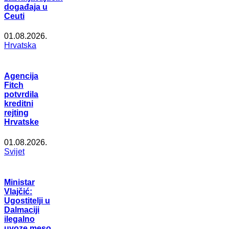
događaja u
Ceuti
01.08.2026.
Hrvatska
Agencija
Fitch
potvrdila
kreditni
rejting
Hrvatske
01.08.2026.
Svijet
Ministar
Vlajčić:
Ugostitelji u
Dalmaciji
ilegalno
uvoze meso