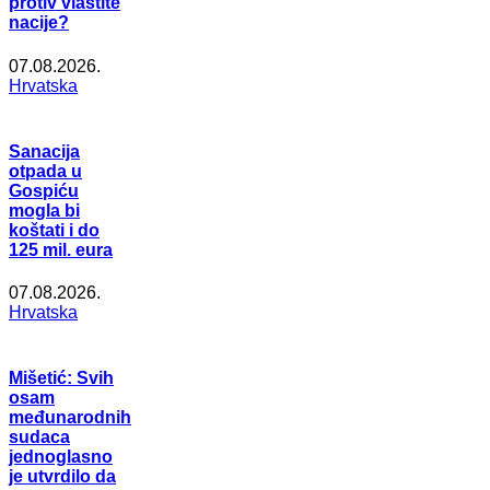
protiv vlastite
nacije?
07.08.2026.
Hrvatska
Sanacija
otpada u
Gospiću
mogla bi
koštati i do
125 mil. eura
07.08.2026.
Hrvatska
Mišetić: Svih
osam
međunarodnih
sudaca
jednoglasno
je utvrdilo da