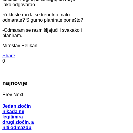
jako odgovarao.
Rekli ste mi da se trenutno malo
odmarate? Sigurno planirate ponešto?
-Odmaram se razmišljajući i svakako i
planiram.
Miroslav Pelikan
Share
0
najnovije
Prev
Next
Jedan zločin
nikada ne
legitimira
drugi zločin, a
niti odmazdu