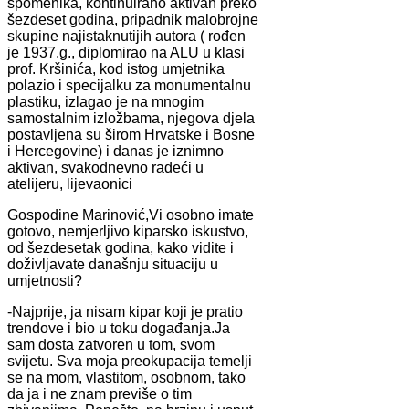
spomenika, kontinuirano aktivan preko
šezdeset godina, pripadnik malobrojne
skupine najistaknutijih autora ( rođen
je 1937.g., diplomirao na ALU u klasi
prof. Kršinića, kod istog umjetnika
polazio i specijalku za monumentalnu
plastiku, izlagao je na mnogim
samostalnim izložbama, njegova djela
postavljena su širom Hrvatske i Bosne
i Hercegovine) i danas je iznimno
aktivan, svakodnevno radeći u
atelijeru, lijevaonici
Gospodine Marinović,Vi osobno imate
gotovo, nemjerljivo kiparsko iskustvo,
od šezdesetak godina, kako vidite i
doživljavate današnju situaciju u
umjetnosti?
-Najprije, ja nisam kipar koji je pratio
trendove i bio u toku događanja.Ja
sam dosta zatvoren u tom, svom
svijetu. Sva moja preokupacija temelji
se na mom, vlastitom, osobnom, tako
da ja i ne znam previše o tim