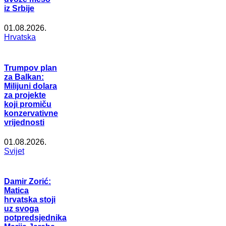
iz Srbije
01.08.2026.
Hrvatska
Trumpov plan
za Balkan:
Milijuni dolara
za projekte
koji promiču
konzervativne
vrijednosti
01.08.2026.
Svijet
Damir Zorić:
Matica
hrvatska stoji
uz svoga
potpredsjednika