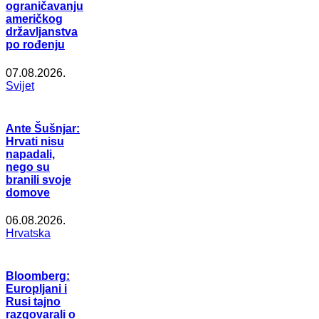
ograničavanju
američkog
državljanstva
po rođenju
07.08.2026.
Svijet
Ante Šušnjar:
Hrvati nisu
napadali,
nego su
branili svoje
domove
06.08.2026.
Hrvatska
Bloomberg:
Europljani i
Rusi tajno
razgovarali o