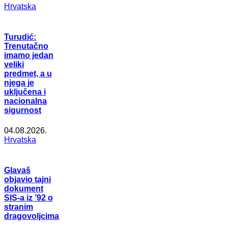
Hrvatska
Turudić:
Trenutačno
imamo jedan
veliki
predmet, a u
njega je
uključena i
nacionalna
sigurnost
04.08.2026.
Hrvatska
Glavaš
objavio tajni
dokument
SIS-a iz ’92 o
stranim
dragovoljcima