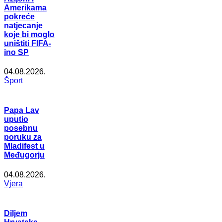
Amerikama
pokreće
natjecanje
koje bi moglo
uništiti FIFA-
ino SP
04.08.2026.
Šport
Papa Lav
uputio
posebnu
poruku za
Mladifest u
Međugorju
04.08.2026.
Vjera
Diljem