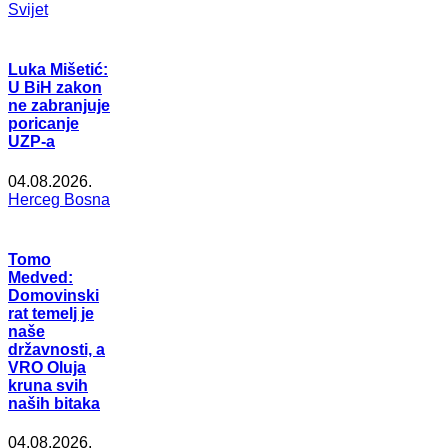
Svijet
Luka Mišetić:
U BiH zakon
ne zabranjuje
poricanje
UZP-a
04.08.2026.
Herceg Bosna
Tomo
Medved:
Domovinski
rat temelj je
naše
državnosti, a
VRO Oluja
kruna svih
naših bitaka
04.08.2026.