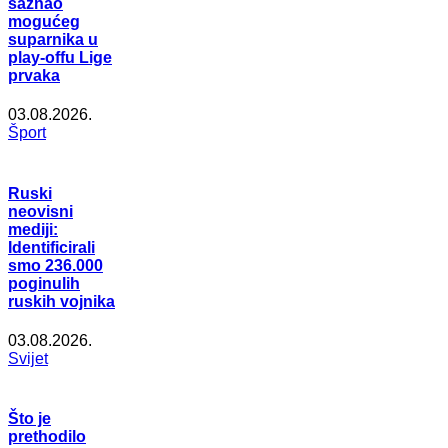
saznao
mogućeg
suparnika u
play-offu Lige
prvaka
03.08.2026.
Šport
Ruski
neovisni
mediji:
Identificirali
smo 236.000
poginulih
ruskih vojnika
03.08.2026.
Svijet
Što je
prethodilo