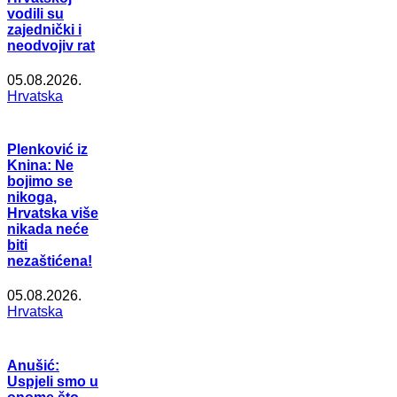
vodili su
zajednički i
neodvojiv rat
05.08.2026.
Hrvatska
Plenković iz
Knina: Ne
bojimo se
nikoga,
Hrvatska više
nikada neće
biti
nezaštićena!
05.08.2026.
Hrvatska
Anušić:
Uspjeli smo u