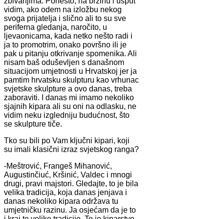
zbivanjima. Ponešto, na brzinu i usput
vidim, ako odem na izložbu nekog
svoga prijatelja i slično ali to su sve
periferna gledanja, naročito, u
ljevaonicama, kada netko nešto radi i
ja to promotrim, onako površno ili je
pak u pitanju otkrivanje spomenika. Ali
nisam baš oduševljen s današnom
situacijom umjetnosti u Hrvatskoj jer ja
pamtim hrvatsku skulpturu kao vrhunac
svjetske skulpture a ovo danas, treba
zaboraviti. I danas mi imamo nekoliko
sjajnih kipara ali su oni na odlasku, ne
vidim neku izgledniju budućnost, što
se skulpture tiče.
Tko su bili po Vam ključni kipari, koji
su imali klasični izraz svjetskog ranga?
-Meštrović, Frangeš Mihanović,
Augustinčiuć, Kršinić, Valdec i mnogi
drugi, pravi majstori. Gledajte, to je bila
velika tradicija, koja danas jenjava i
danas nekoliko kipara održava tu
umjetničku razinu. Ja osjećam da je to
i kraj te velike tradicije. To je kiparstvo