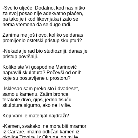
-Sve to utječe. Dodatno, kod nas nitko
za svoj posao nije adekvatno plaćen,
pa tako je i kod likovnjaka i zato se
nema vremena da se dugo radi.
Zanima me još i ovo, koliko se danas
promijenio estetski pristup skulpturi?
-Nekada je rad bio studiozniji, danas je
pristup površniji.
Koliko ste Vi gospodine Marinović
napravili skulptura? Počevši od onih
koje su postavljene u prostoru?
-Isklesao sam preko sto i dvadeset,
samo u kamenu. Zatim bronce,
terakote,drvo, gips, jedno tisuću
skulptura sigurno, ako ne i više.
Koji Vam je materijal najdraži?
-Kamen, svakako, ne mora biti mramor
iz Carrare, imamo odličan kamen iz
okolice Trogira, iz Okruga, on mi je