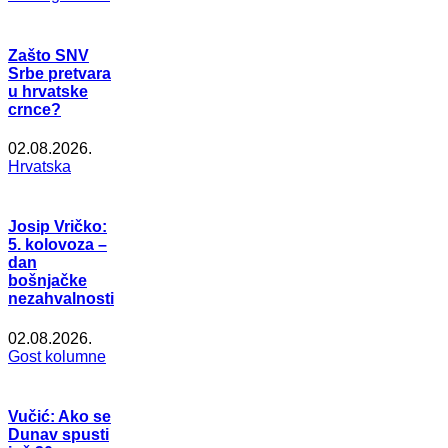
Zašto SNV
Srbe pretvara
u hrvatske
crnce?
02.08.2026.
Hrvatska
Josip Vričko:
5. kolovoza –
dan
bošnjačke
nezahvalnosti
02.08.2026.
Gost kolumne
Vučić: Ako se
Dunav spusti