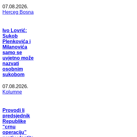
07.08.2026.
Herceg Bosna
Ivo Lovrić:
Sukob
Plenkovića i
Milanovića
samo se
uvjetno može
nazvati
osobnim
sukobom
07.08.2026.
Kolumne
Provodi li
predsjednik
Republike
“crnu
operaciju”