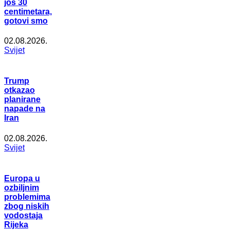
još 30
centimetara,
gotovi smo
02.08.2026.
Svijet
Trump
otkazao
planirane
napade na
Iran
02.08.2026.
Svijet
Europa u
ozbiljnim
problemima
zbog niskih
vodostaja
Rijeka