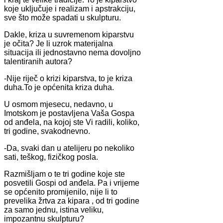
koje uključuje i realizam i apstrakciju,
sve što može spadati u skulpturu.
Dakle, kriza u suvremenom kiparstvu
je očita? Je li uzrok materijalna
situacija ili jednostavno nema dovoljno
talentiranih autora?
-Nije riječ o krizi kiparstva, to je kriza
duha.To je općenita kriza duha.
U osmom mjesecu, nedavno, u
Imotskom je postavljena Vaša Gospa
od anđela, na kojoj ste Vi radili, koliko,
tri godine, svakodnevno.
-Da, svaki dan u atelijeru po nekoliko
sati, teškog, fizičkog posla.
Razmišljam o te tri godine koje ste
posvetili Gospi od anđela. Pa i vrijeme
se općenito promijenilo, nije li to
prevelika žrtva za kipara , od tri godine
za samo jednu, istina veliku,
impozantnu skulpturu?