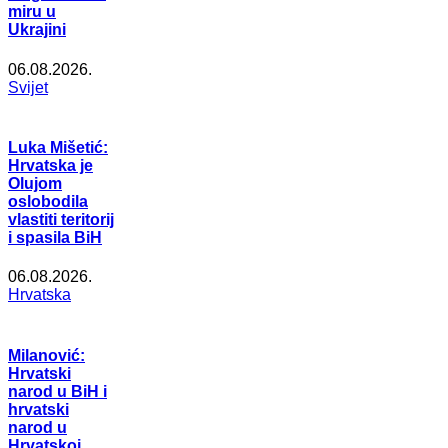
miru u
Ukrajini
06.08.2026.
Svijet
Luka Mišetić:
Hrvatska je
Olujom
oslobodila
vlastiti teritorij
i spasila BiH
06.08.2026.
Hrvatska
Milanović:
Hrvatski
narod u BiH i
hrvatski
narod u
Hrvatskoj