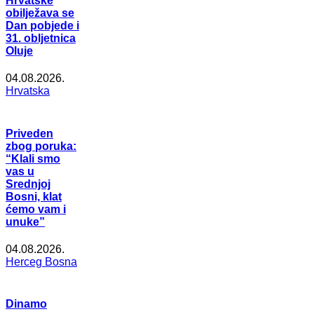
Hrvatske
obilježava se
Dan pobjede i
31. obljetnica
Oluje
04.08.2026.
Hrvatska
Priveden
zbog poruka:
“Klali smo
vas u
Srednjoj
Bosni, klat
ćemo vam i
unuke”
04.08.2026.
Herceg Bosna
Dinamo