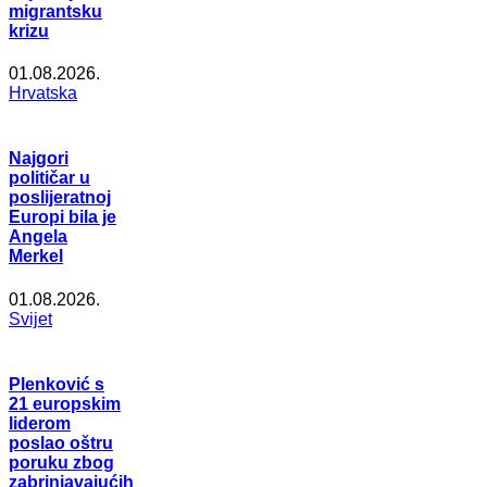
migrantsku
krizu
01.08.2026.
Hrvatska
Najgori
političar u
poslijeratnoj
Europi bila je
Angela
Merkel
01.08.2026.
Svijet
Plenković s
21 europskim
liderom
poslao oštru
poruku zbog
zabrinjavajućih