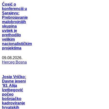
Ćosić o
konferenciji u
Sarajevu:
Prebrojavanje
malobrojnijih
skupina
uvijek je
prethodilo
velikim
nacionalističkim
projektima
09.08.2026.
Herceg Bosna
Josip Vričko:
Davne jeseni
’93. Alija
Izetbegović
počeo
bošnjačko
kadroviranje
hrvatskih