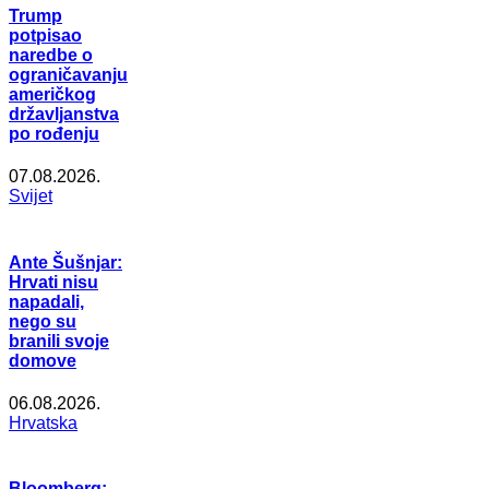
Trump
potpisao
naredbe o
ograničavanju
američkog
državljanstva
po rođenju
07.08.2026.
Svijet
Ante Šušnjar:
Hrvati nisu
napadali,
nego su
branili svoje
domove
06.08.2026.
Hrvatska
Bloomberg: