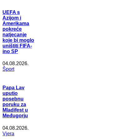
UEFA s
Azijom i
Amerikama
pokreće
natjecanje
koje bi moglo
uništiti FIFA-
ino SP
04.08.2026.
Šport
Papa Lav
uputio
posebnu
poruku za
Mladifest u
Međugorju
04.08.2026.
Vjera