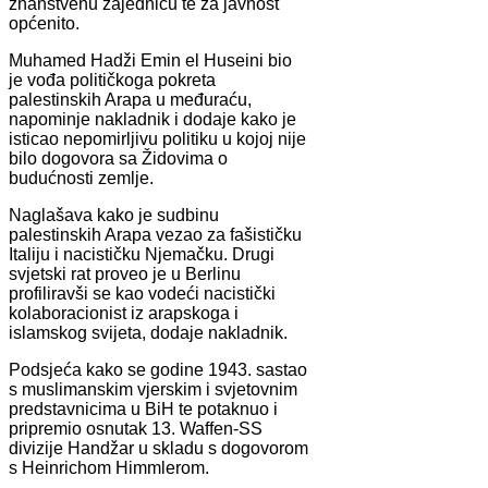
znanstvenu zajednicu te za javnost
općenito.
Muhamed Hadži Emin el Huseini bio
je vođa političkoga pokreta
palestinskih Arapa u međuraću,
napominje nakladnik i dodaje kako je
isticao nepomirljivu politiku u kojoj nije
bilo dogovora sa Židovima o
budućnosti zemlje.
Naglašava kako je sudbinu
palestinskih Arapa vezao za fašističku
Italiju i nacističku Njemačku. Drugi
svjetski rat proveo je u Berlinu
profiliravši se kao vodeći nacistički
kolaboracionist iz arapskoga i
islamskog svijeta, dodaje nakladnik.
Podsjeća kako se godine 1943. sastao
s muslimanskim vjerskim i svjetovnim
predstavnicima u BiH te potaknuo i
pripremio osnutak 13. Waffen-SS
divizije Handžar u skladu s dogovorom
s Heinrichom Himmlerom.