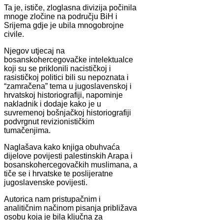
Ta je, ističe, zloglasna divizija počinila
mnoge zločine na području BiH i
Srijema gdje je ubila mnogobrojne
civile.
Njegov utjecaj na
bosanskohercegovačke intelektualce
koji su se priklonili nacističkoj i
rasističkoj politici bili su nepoznata i
“zamračena” tema u jugoslavenskoj i
hrvatskoj historiografiji, napominje
nakladnik i dodaje kako je u
suvremenoj bošnjačkoj historiografiji
podvrgnut revizionističkim
tumačenjima.
Naglašava kako knjiga obuhvaća
dijelove povijesti palestinskih Arapa i
bosanskohercegovačkih muslimana, a
tiče se i hrvatske te poslijeratne
jugoslavenske povijesti.
Autorica nam pristupačnim i
analitičnim načinom pisanja približava
osobu koja je bila ključna za