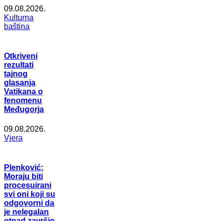
09.08.2026.
Kulturna
baština
Otkriveni
rezultati
tajnog
glasanja
Vatikana o
fenomenu
Međugorja
09.08.2026.
Vjera
Plenković:
Moraju biti
procesuirani
svi oni koji su
odgovorni da
je nelegalan
otpad završio