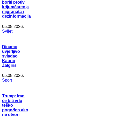
boriti protiv
krijumčarenja
migranata i
dezinformacija
05.08.2026.
Svijet
Dinamo
uvjerljivo
svladao
Kauno
Žalgiris
05.08.2026.
Šport
Trump: Iran
će biti vrlo
teško
pogođen ako
ne otvori