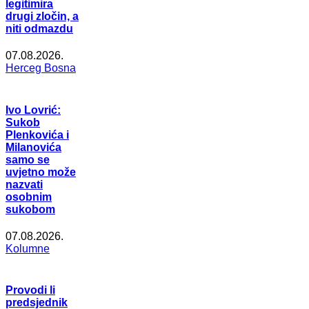
legitimira
drugi zločin, a
niti odmazdu
07.08.2026.
Herceg Bosna
Ivo Lovrić:
Sukob
Plenkovića i
Milanovića
samo se
uvjetno može
nazvati
osobnim
sukobom
07.08.2026.
Kolumne
Provodi li
predsjednik