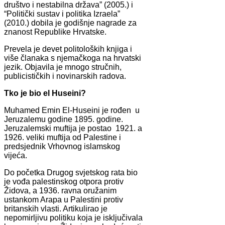
društvo i nestabilna država” (2005.) i
“Politički sustav i politika Izraela”
(2010.) dobila je godišnje nagrade za
znanost Republike Hrvatske.
Prevela je devet politoloških knjiga i
više članaka s njemačkoga na hrvatski
jezik. Objavila je mnogo stručnih,
publicističkih i novinarskih radova.
Tko je bio el Huseini?
Muhamed Emin El-Huseini je rođen u
Jeruzalemu godine 1895. godine.
Jeruzalemski muftija je postao 1921. a
1926. veliki muftija od Palestine i
predsjednik Vrhovnog islamskog
vijeća.
Do početka Drugog svjetskog rata bio
je vođa palestinskog otpora protiv
Židova, a 1936. ravna oružanim
ustankom Arapa u Palestini protiv
britanskih vlasti. Artikulirao je
nepomirljivu politiku koja je isključivala