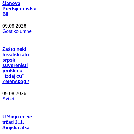
članova
Predsjedništva
BiH
09.08.2026.
Gost kolumne
Zašto neki
hrvatski ali i
srpski
suverenisti
proklinju
“izdajicu”
Zelenskog?
09.08.2026.
Svijet
U Sinju će se
trčati 311.
Sinjska alka