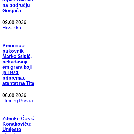
na području
Gospića
09.08.2026.
Hrvatska
Preminuo
pukovnik
Marko Stipić,
nekadašnji
emigrant koji
je 1974.
pripremao
atentat na Tita
08.08.2026.
Herceg Bosna
Zdenko Ćosić
Konakoviću:
Umjesto