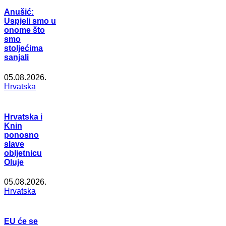
Anušić:
Uspjeli smo u
onome što
smo
stoljećima
sanjali
05.08.2026.
Hrvatska
Hrvatska i
Knin
ponosno
slave
obljetnicu
Oluje
05.08.2026.
Hrvatska
EU će se