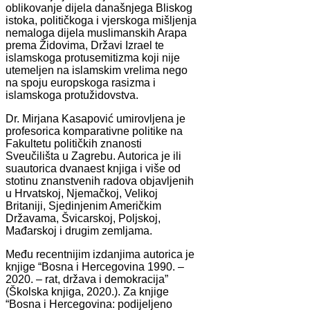
oblikovanje dijela današnjega Bliskog
istoka, političkoga i vjerskoga mišljenja
nemaloga dijela muslimanskih Arapa
prema Židovima, Državi Izrael te
islamskoga protusemitizma koji nije
utemeljen na islamskim vrelima nego
na spoju europskoga rasizma i
islamskoga protužidovstva.
Dr. Mirjana Kasapović umirovljena je
profesorica komparativne politike na
Fakultetu političkih znanosti
Sveučilišta u Zagrebu. Autorica je ili
suautorica dvanaest knjiga i više od
stotinu znanstvenih radova objavljenih
u Hrvatskoj, Njemačkoj, Velikoj
Britaniji, Sjedinjenim Američkim
Državama, Švicarskoj, Poljskoj,
Mađarskoj i drugim zemljama.
Među recentnijim izdanjima autorica je
knjige “Bosna i Hercegovina 1990. –
2020. – rat, država i demokracija”
(Školska knjiga, 2020.). Za knjige
“Bosna i Hercegovina: podijeljeno