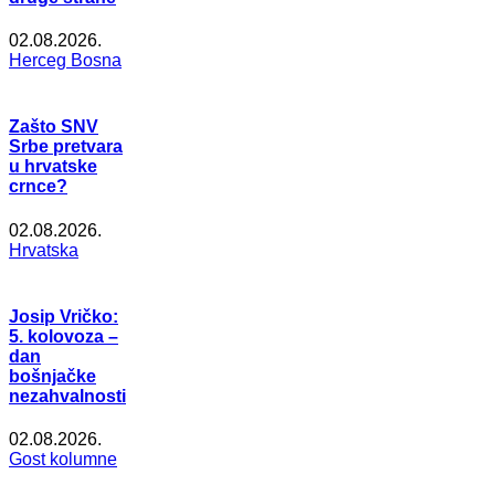
02.08.2026.
Herceg Bosna
Zašto SNV
Srbe pretvara
u hrvatske
crnce?
02.08.2026.
Hrvatska
Josip Vričko:
5. kolovoza –
dan
bošnjačke
nezahvalnosti
02.08.2026.
Gost kolumne