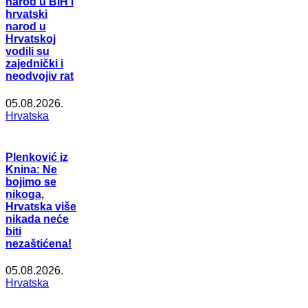
narod u BiH i
hrvatski
narod u
Hrvatskoj
vodili su
zajednički i
neodvojiv rat
05.08.2026.
Hrvatska
Plenković iz
Knina: Ne
bojimo se
nikoga,
Hrvatska više
nikada neće
biti
nezaštićena!
05.08.2026.
Hrvatska