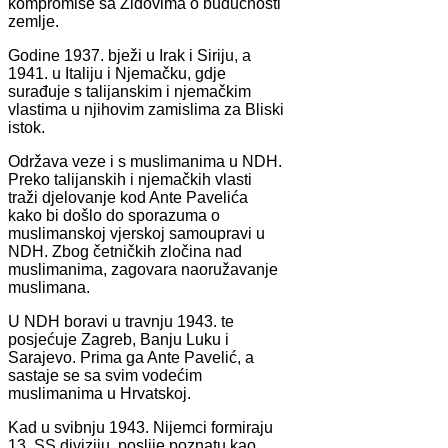
kompromise sa Židovima o budućnosti
zemlje.
Godine 1937. bježi u Irak i Siriju, a
1941. u Italiju i Njemačku, gdje
surađuje s talijanskim i njemačkim
vlastima u njihovim zamislima za Bliski
istok.
Održava veze i s muslimanima u NDH.
Preko talijanskih i njemačkih vlasti
traži djelovanje kod Ante Pavelića
kako bi došlo do sporazuma o
muslimanskoj vjerskoj samoupravi u
NDH. Zbog četničkih zločina nad
muslimanima, zagovara naoružavanje
muslimana.
U NDH boravi u travnju 1943. te
posjećuje Zagreb, Banju Luku i
Sarajevo. Prima ga Ante Pavelić, a
sastaje se sa svim vodećim
muslimanima u Hrvatskoj.
Kad u svibnju 1943. Nijemci formiraju
13. SS diviziju, poslije poznatu kao