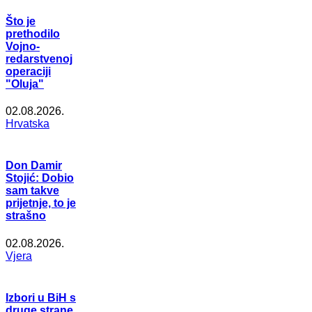
Što je
prethodilo
Vojno-
redarstvenoj
operaciji
"Oluja"
02.08.2026.
Hrvatska
Don Damir
Stojić: Dobio
sam takve
prijetnje, to je
strašno
02.08.2026.
Vjera
Izbori u BiH s
druge strane