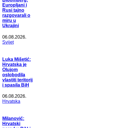
Europljani i
Rusi tajno
razgovarali o
miru u
Ukrajini
06.08.2026.
Svijet
Luka Mišetić:
Hrvatska je
Olujom
oslobodila
vlastiti teritorij
i spasila BiH
06.08.2026.
Hrvatska
Milanović:
Hrvatski