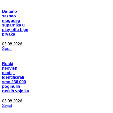
Dinamo
saznao
mogućeg
suparnika u
play-offu Lige
prvaka
03.08.2026.
Šport
Ruski
neovisni
mediji:
Identificirali
smo 236.000
poginulih
ruskih vojnika
03.08.2026.
Svijet