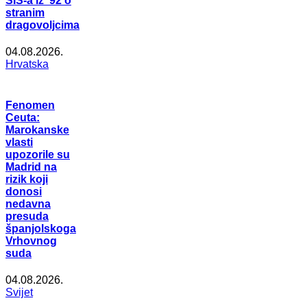
SIS-a iz ’92 o
stranim
dragovoljcima
04.08.2026.
Hrvatska
Fenomen
Ceuta:
Marokanske
vlasti
upozorile su
Madrid na
rizik koji
donosi
nedavna
presuda
španjolskoga
Vrhovnog
suda
04.08.2026.
Svijet