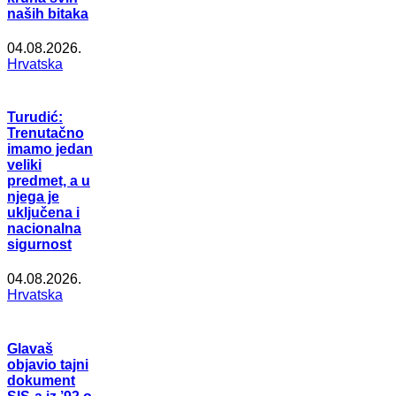
naših bitaka
04.08.2026.
Hrvatska
Turudić:
Trenutačno
imamo jedan
veliki
predmet, a u
njega je
uključena i
nacionalna
sigurnost
04.08.2026.
Hrvatska
Glavaš
objavio tajni
dokument