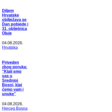
Diljem
Hrvatske
obilježava se
Dan pobjede i
31. obljetnica
Oluje
04.08.2026.
Hrvatska
Priveden
zbog poruka:
“Klali smo
vas u
Srednjoj
Bosni, klat
ćemo vam i
unuke”
04.08.2026.
Herceg Bosna