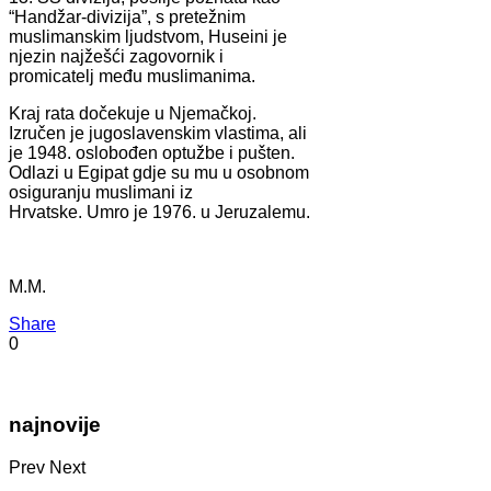
“Handžar-divizija”, s pretežnim
muslimanskim ljudstvom, Huseini je
njezin najžešći zagovornik i
promicatelj među muslimanima.
Kraj rata dočekuje u Njemačkoj.
Izručen je jugoslavenskim vlastima, ali
je 1948. oslobođen optužbe i pušten.
Odlazi u Egipat gdje su mu u osobnom
osiguranju muslimani iz
Hrvatske. Umro je 1976. u Jeruzalemu.
M.M.
Share
0
najnovije
Prev
Next