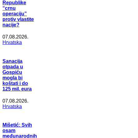
Republike
“crnu
operaciju”
protiv vlastite
nacije?
07.08.2026.
Hrvatska
Sanacija
otpada u
Gospiću
mogla bi
koštati i do
125 mil. eura
07.08.2026.
Hrvatska
Mišetić: Svih
osam
međunarodnih