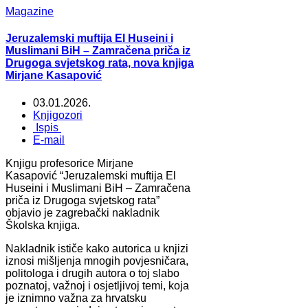
Magazine
Jeruzalemski muftija El Huseini i
Muslimani BiH – Zamračena priča iz
Drugoga svjetskog rata, nova knjiga
Mirjane Kasapović
03.01.2026.
Knjigozori
Ispis
E-mail
Knjigu profesorice Mirjane
Kasapović “Jeruzalemski muftija El
Huseini i Muslimani BiH – Zamračena
priča iz Drugoga svjetskog rata”
objavio je zagrebački nakladnik
Školska knjiga.
Nakladnik ističe kako autorica u knjizi
iznosi mišljenja mnogih povjesničara,
politologa i drugih autora o toj slabo
poznatoj, važnoj i osjetljivoj temi, koja
je iznimno važna za hrvatsku