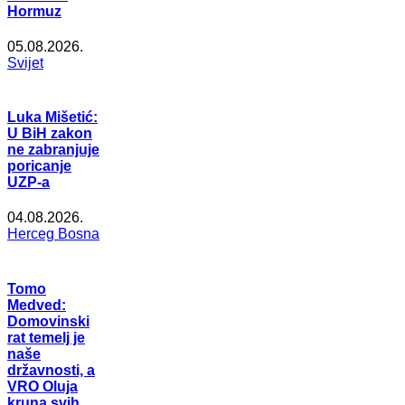
Hormuz
05.08.2026.
Svijet
Luka Mišetić:
U BiH zakon
ne zabranjuje
poricanje
UZP-a
04.08.2026.
Herceg Bosna
Tomo
Medved:
Domovinski
rat temelj je
naše
državnosti, a
VRO Oluja
kruna svih