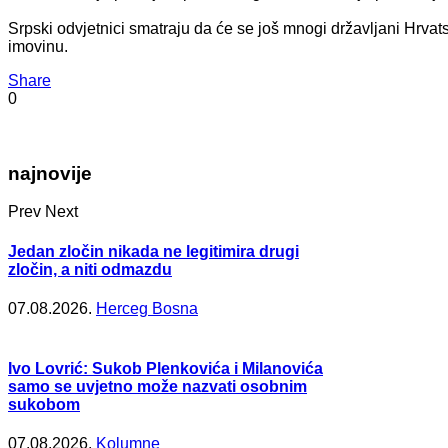
Srpski odvjetnici smatraju da će se još mnogi državljani Hrvats
imovinu.
Share
0
najnovije
Prev
Next
Jedan zločin nikada ne legitimira drugi
zločin, a niti odmazdu
07.08.2026.
Herceg Bosna
Ivo Lovrić: Sukob Plenkovića i Milanovića
samo se uvjetno može nazvati osobnim
sukobom
07.08.2026.
Kolumne