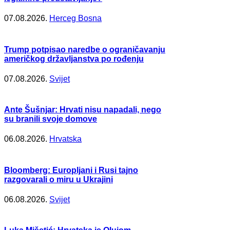
07.08.2026.
Herceg Bosna
Trump potpisao naredbe o ograničavanju
američkog državljanstva po rođenju
07.08.2026.
Svijet
Ante Šušnjar: Hrvati nisu napadali, nego
su branili svoje domove
06.08.2026.
Hrvatska
Bloomberg: Europljani i Rusi tajno
razgovarali o miru u Ukrajini
06.08.2026.
Svijet