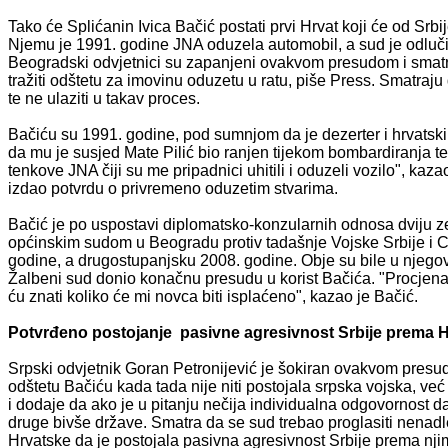
Tako će Splićanin Ivica Bačić postati prvi Hrvat koji će od Srbi
Njemu je 1991. godine JNA oduzela automobil, a sud je odlučio
Beogradski odvjetnici su zapanjeni ovakvom presudom i smatraj
tražiti odštetu za imovinu oduzetu u ratu, piše Press. Smatraju
te ne ulaziti u takav proces.
Bačiću su 1991. godine, pod sumnjom da je dezerter i hrvatski 
da mu je susjed Mate Pilić bio ranjen tijekom bombardiranja t
tenkove JNA čiji su me pripadnici uhitili i oduzeli vozilo", ka
izdao potvrdu o privremeno oduzetim stvarima.
Bačić je po uspostavi diplomatsko-konzularnih odnosa dviju 
općinskim sudom u Beogradu protiv tadašnje Vojske Srbije i 
godine, a drugostupanjsku 2008. godine. Obje su bile u njegov
Žalbeni sud donio konačnu presudu u korist Bačića. "Procjena
ću znati koliko će mi novca biti isplaćeno", kazao je Bačić.
Potvrđeno postojanje pasivne agresivnost Srbije prema H
Srpski odvjetnik Goran Petronijević je šokiran ovakvom presud
odštetu Bačiću kada tada nije niti postojala srpska vojska, ve
i dodaje da ako je u pitanju nečija individualna odgovornost da 
druge bivše države. Smatra da se sud trebao proglasiti nenadl
Hrvatske da je postojala pasivna agresivnost Srbije prema nji