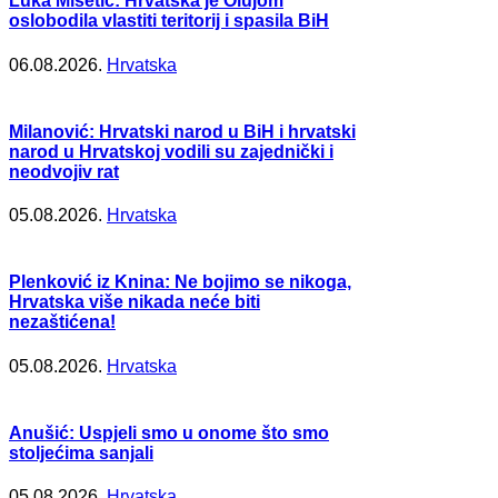
Luka Mišetić: Hrvatska je Olujom
oslobodila vlastiti teritorij i spasila BiH
06.08.2026.
Hrvatska
Milanović: Hrvatski narod u BiH i hrvatski
narod u Hrvatskoj vodili su zajednički i
neodvojiv rat
05.08.2026.
Hrvatska
Plenković iz Knina: Ne bojimo se nikoga,
Hrvatska više nikada neće biti
nezaštićena!
05.08.2026.
Hrvatska
Anušić: Uspjeli smo u onome što smo
stoljećima sanjali
05.08.2026.
Hrvatska