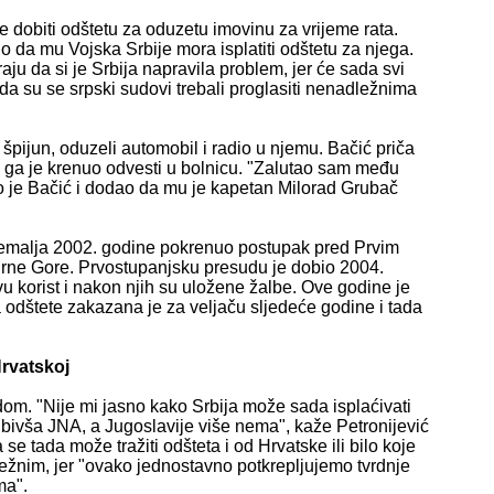
je dobiti odštetu za oduzetu imovinu za vrijeme rata.
 da mu Vojska Srbije mora isplatiti odštetu za njega.
u da si je Srbija napravila problem, jer će sada svi
 da su se srpski sudovi trebali proglasiti nenadležnima
špijun, oduzeli automobil i radio u njemu. Bačić priča
e ga je krenuo odvesti u bolnicu. "Zalutao sam među
zao je Bačić i dodao da mu je kapetan Milorad Grubač
zemalja 2002. godine pokrenuo postupak pred Prvim
Crne Gore. Prvostupanjsku presudu je dobio 2004.
u korist i nakon njih su uložene žalbe. Ove godine je
 odštete zakazana je za veljaču sljedeće godine i tada
rvatskoj
om. "Nije mi jasno kako Srbija može sada isplaćivati
ć bivša JNA, a Jugoslavije više nema", kaže Petronijević
se tada može tražiti odšteta i od Hrvatske ili bilo koje
ežnim, jer "ovako jednostavno potkrepljujemo tvrdnje
ma".