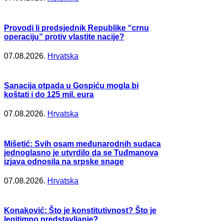
Provodi li predsjednik Republike “crnu
operaciju” protiv vlastite nacije?
07.08.2026.
Hrvatska
Sanacija otpada u Gospiću mogla bi
koštati i do 125 mil. eura
07.08.2026.
Hrvatska
Mišetić: Svih osam međunarodnih sudaca
jednoglasno je utvrdilo da se Tuđmanova
izjava odnosila na srpske snage
07.08.2026.
Hrvatska
Konaković: Što je konstitutivnost? Što je
legitimno predstavljanje?