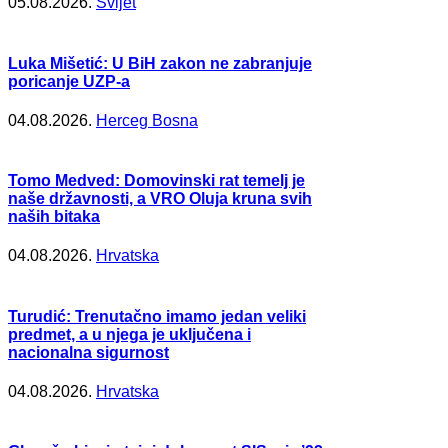
05.08.2026.
Svijet
Luka Mišetić: U BiH zakon ne zabranjuje
poricanje UZP-a
04.08.2026.
Herceg Bosna
Tomo Medved: Domovinski rat temelj je
naše državnosti, a VRO Oluja kruna svih
naših bitaka
04.08.2026.
Hrvatska
Turudić: Trenutačno imamo jedan veliki
predmet, a u njega je uključena i
nacionalna sigurnost
04.08.2026.
Hrvatska