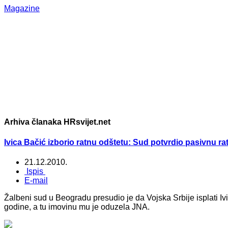
Magazine
Arhiva članaka HRsvijet.net
Ivica Bačić izborio ratnu odštetu: Sud potvrdio pasivnu ra
21.12.2010.
Ispis
E-mail
Žalbeni sud u Beogradu presudio je da Vojska Srbije isplati Iv
godine, a tu imovinu mu je oduzela JNA.