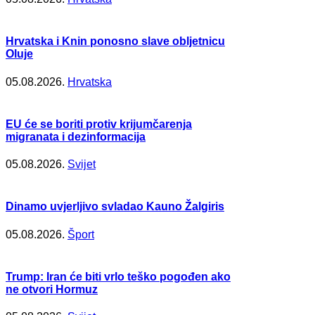
Hrvatska i Knin ponosno slave obljetnicu
Oluje
05.08.2026.
Hrvatska
EU će se boriti protiv krijumčarenja
migranata i dezinformacija
05.08.2026.
Svijet
Dinamo uvjerljivo svladao Kauno Žalgiris
05.08.2026.
Šport
Trump: Iran će biti vrlo teško pogođen ako
ne otvori Hormuz