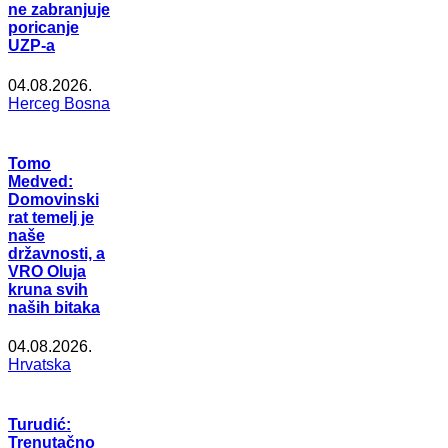
ne zabranjuje
poricanje
UZP-a
04.08.2026.
Herceg Bosna
Tomo
Medved:
Domovinski
rat temelj je
naše
državnosti, a
VRO Oluja
kruna svih
naših bitaka
04.08.2026.
Hrvatska
Turudić:
Trenutačno