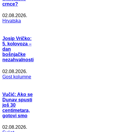
crnce?
02.08.2026.
Hrvatska
Josip Vričko:
5. kolovoza –
dan
bošnjačke
nezahvalnosti
02.08.2026.
Gost kolumne
Vučić: Ako se
Dunav spusti
još 30
centimetara,
gotovi smo
02.08.2026.