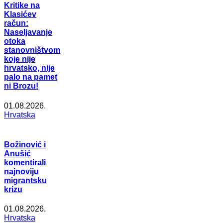
Kritike na
Klasićev
račun:
Naseljavanje
otoka
stanovništvom
koje nije
hrvatsko, nije
palo na pamet
ni Brozu!
01.08.2026.
Hrvatska
Božinović i
Anušić
komentirali
najnoviju
migrantsku
krizu
01.08.2026.
Hrvatska