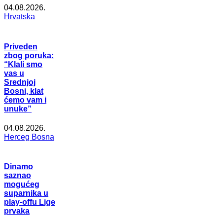
04.08.2026.
Hrvatska
Priveden
zbog poruka:
“Klali smo
vas u
Srednjoj
Bosni, klat
ćemo vam i
unuke”
04.08.2026.
Herceg Bosna
Dinamo
saznao
mogućeg
suparnika u
play-offu Lige
prvaka