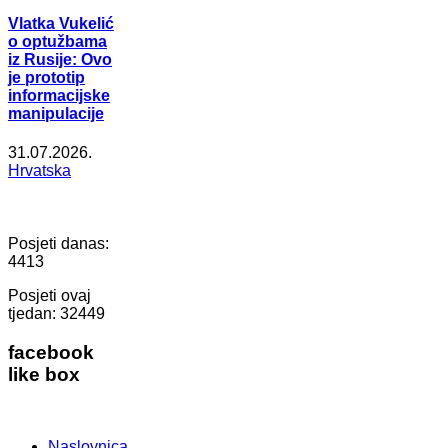
Vlatka Vukelić
o optužbama
iz Rusije: Ovo
je prototip
informacijske
manipulacije
31.07.2026.
Hrvatska
Posjeti danas:
4413
Posjeti ovaj
tjedan:
32449
facebook
like box
Naslovnica