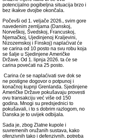
potencijalno pogibeljna situacija brzo i
bez ikakve dvojbe okončala.
Počevši od 1. veljače 2026., svim gore
navedenim zemljama (Danskoj,
Norveškoj, Švedskoj, Francuskoj,
Njemačkoj, Ujedinjenoj Kraljevini,
Nizozemskoj i Finskoj) naplaćivat će
se carina od 10 posto na svu robu koja
se šalje u Sjedinjene Američke
Države. Od 1. lipnja 2026. ta će se
carina povećati na 25 posto.
Carina će se naplaćivati sve dok se
ne postigne dogovor o potpunoj i
konačnoj kupnji Grenlanda. Sjedinjene
Američke Države pokušavaju provesti
ovu transakciju već više od 150
godina. Mnogi su predsjednici to
pokušavali, i to s dobrim razlogom, no
Danska je to uvijek odbijala.
Sada je, zbog Zlatne kupole i
suvremenih oružanih sustava, kako
ofenzivnih tako i defenzivnih, potreba