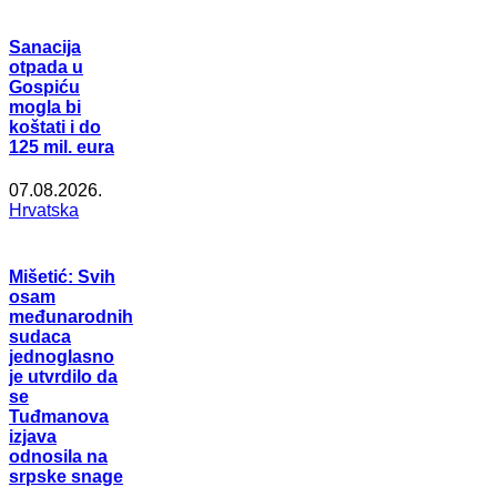
Sanacija
otpada u
Gospiću
mogla bi
koštati i do
125 mil. eura
07.08.2026.
Hrvatska
Mišetić: Svih
osam
međunarodnih
sudaca
jednoglasno
je utvrdilo da
se
Tuđmanova
izjava
odnosila na
srpske snage