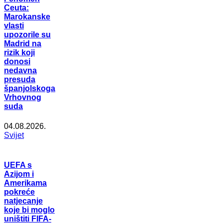
Ceuta:
Marokanske
vlasti
upozorile su
Madrid na
rizik koji
donosi
nedavna
presuda
španjolskoga
Vrhovnog
suda
04.08.2026.
Svijet
UEFA s
Azijom i
Amerikama
pokreće
natjecanje
koje bi moglo
uništiti FIFA-