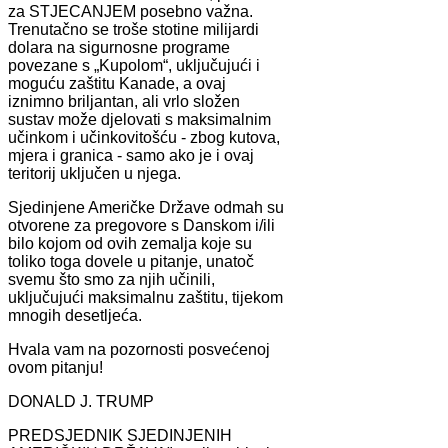
za STJECANJEM posebno važna.
Trenutačno se troše stotine milijardi
dolara na sigurnosne programe
povezane s „Kupolom“, uključujući i
moguću zaštitu Kanade, a ovaj
iznimno briljantan, ali vrlo složen
sustav može djelovati s maksimalnim
učinkom i učinkovitošću - zbog kutova,
mjera i granica - samo ako je i ovaj
teritorij uključen u njega.
Sjedinjene Američke Države odmah su
otvorene za pregovore s Danskom i/ili
bilo kojom od ovih zemalja koje su
toliko toga dovele u pitanje, unatoč
svemu što smo za njih učinili,
uključujući maksimalnu zaštitu, tijekom
mnogih desetljeća.
Hvala vam na pozornosti posvećenoj
ovom pitanju!
DONALD J. TRUMP
PREDSJEDNIK SJEDINJENIH