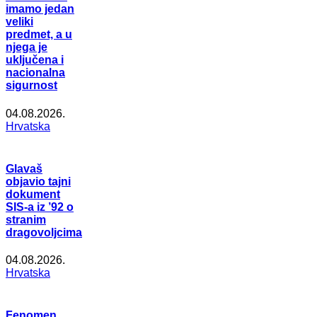
imamo jedan
veliki
predmet, a u
njega je
uključena i
nacionalna
sigurnost
04.08.2026.
Hrvatska
Glavaš
objavio tajni
dokument
SIS-a iz ’92 o
stranim
dragovoljcima
04.08.2026.
Hrvatska
Fenomen