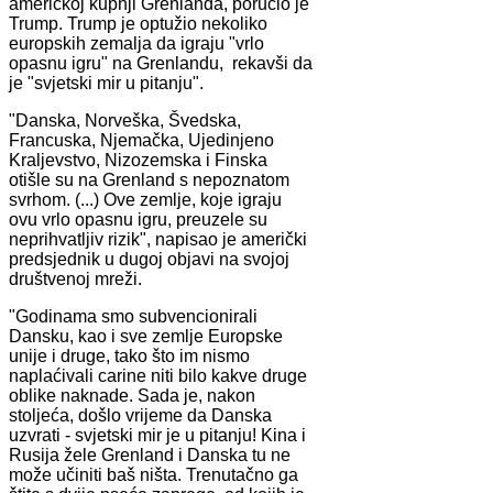
američkoj kupnji Grenlanda, poručio je
Trump. Trump je optužio nekoliko
europskih zemalja da igraju "vrlo
opasnu igru" na Grenlandu, rekavši da
je "svjetski mir u pitanju".
"Danska, Norveška, Švedska,
Francuska, Njemačka, Ujedinjeno
Kraljevstvo, Nizozemska i Finska
otišle su na Grenland s nepoznatom
svrhom. (...) Ove zemlje, koje igraju
ovu vrlo opasnu igru, preuzele su
neprihvatljiv rizik", napisao je američki
predsjednik u dugoj objavi na svojoj
društvenoj mreži.
"Godinama smo subvencionirali
Dansku, kao i sve zemlje Europske
unije i druge, tako što im nismo
naplaćivali carine niti bilo kakve druge
oblike naknade. Sada je, nakon
stoljeća, došlo vrijeme da Danska
uzvrati - svjetski mir je u pitanju! Kina i
Rusija žele Grenland i Danska tu ne
može učiniti baš ništa. Trenutačno ga