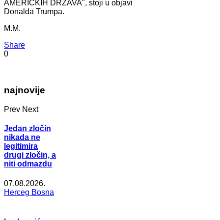
AMERIČKIH DRŽAVA", stoji u objavi
Donalda Trumpa.
M.M.
Share
0
najnovije
Prev
Next
Jedan zločin
nikada ne
legitimira
drugi zločin, a
niti odmazdu
07.08.2026.
Herceg Bosna