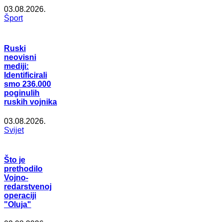
03.08.2026.
Šport
Ruski
neovisni
mediji:
Identificirali
smo 236.000
poginulih
ruskih vojnika
03.08.2026.
Svijet
Što je
prethodilo
Vojno-
redarstvenoj
operaciji
"Oluja"