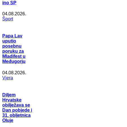
ino SP
04.08.2026.
Šport
Papa Lav
uputio
posebnu
poruku za
Mladifest u
Međugorju
04.08.2026.
Vjera
Diljem
Hrvatske
obilježava se
Dan pobjede i
31. obljetnica
Oluje