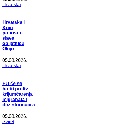
Hrvatska
Hrvatska i
Knin
ponosno
slave
obljetnicu
Oluje
05.08.2026.
Hrvatska
EU će se
boriti protiv
krijumčarenja
migranata i
dezinformacija
05.08.2026.
Svijet