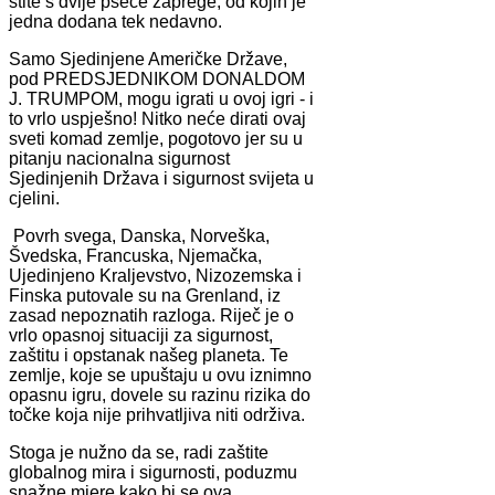
štite s dvije pseće zaprege, od kojih je
jedna dodana tek nedavno.
Samo Sjedinjene Američke Države,
pod PREDSJEDNIKOM DONALDOM
J. TRUMPOM, mogu igrati u ovoj igri - i
to vrlo uspješno! Nitko neće dirati ovaj
sveti komad zemlje, pogotovo jer su u
pitanju nacionalna sigurnost
Sjedinjenih Država i sigurnost svijeta u
cjelini.
Povrh svega, Danska, Norveška,
Švedska, Francuska, Njemačka,
Ujedinjeno Kraljevstvo, Nizozemska i
Finska putovale su na Grenland, iz
zasad nepoznatih razloga. Riječ je o
vrlo opasnoj situaciji za sigurnost,
zaštitu i opstanak našeg planeta. Te
zemlje, koje se upuštaju u ovu iznimno
opasnu igru, dovele su razinu rizika do
točke koja nije prihvatljiva niti održiva.
Stoga je nužno da se, radi zaštite
globalnog mira i sigurnosti, poduzmu
snažne mjere kako bi se ova