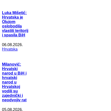
Luka Mišetić:
Hrvatska je
Olujom
oslobodila
vlastiti teritorij
i spasila BiH
06.08.2026.
Hrvatska
Milanović:
Hrvatski
narod u BiH i
hrvatski
narod u
Hrvatskoj
vodili su
zajednički i
neodvojiv rat
05.08.2026.