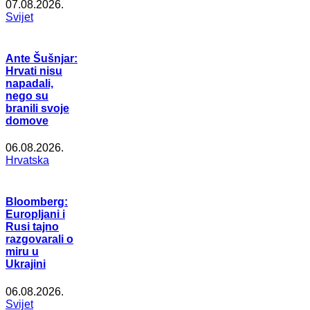
07.08.2026.
Svijet
Ante Šušnjar:
Hrvati nisu
napadali,
nego su
branili svoje
domove
06.08.2026.
Hrvatska
Bloomberg:
Europljani i
Rusi tajno
razgovarali o
miru u
Ukrajini
06.08.2026.
Svijet