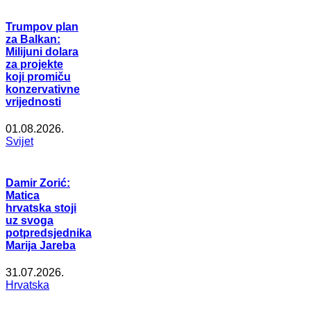
Trumpov plan
za Balkan:
Milijuni dolara
za projekte
koji promiču
konzervativne
vrijednosti
01.08.2026.
Svijet
Damir Zorić:
Matica
hrvatska stoji
uz svoga
potpredsjednika
Marija Jareba
31.07.2026.
Hrvatska