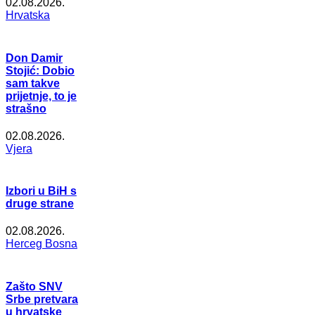
02.08.2026.
Hrvatska
Don Damir
Stojić: Dobio
sam takve
prijetnje, to je
strašno
02.08.2026.
Vjera
Izbori u BiH s
druge strane
02.08.2026.
Herceg Bosna
Zašto SNV
Srbe pretvara
u hrvatske