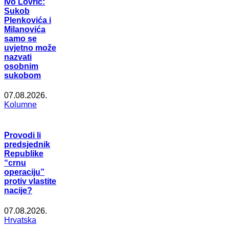
Ivo Lovrić:
Sukob
Plenkovića i
Milanovića
samo se
uvjetno može
nazvati
osobnim
sukobom
07.08.2026.
Kolumne
Provodi li
predsjednik
Republike
“crnu
operaciju”
protiv vlastite
nacije?
07.08.2026.
Hrvatska