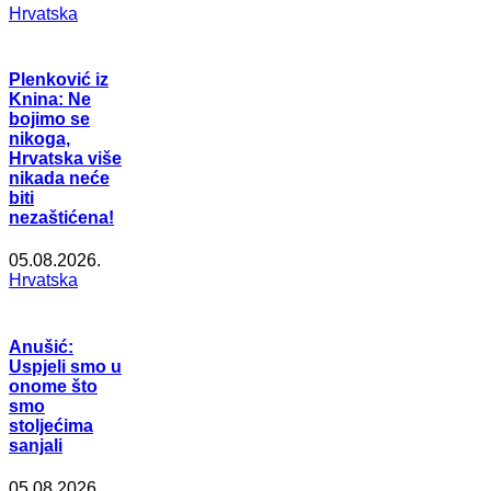
Hrvatska
Plenković iz
Knina: Ne
bojimo se
nikoga,
Hrvatska više
nikada neće
biti
nezaštićena!
05.08.2026.
Hrvatska
Anušić:
Uspjeli smo u
onome što
smo
stoljećima
sanjali
05.08.2026.