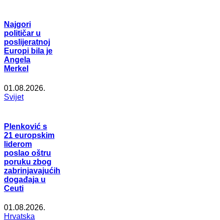
Najgori
političar u
poslijeratnoj
Europi bila je
Angela
Merkel
01.08.2026.
Svijet
Plenković s
21 europskim
liderom
poslao oštru
poruku zbog
zabrinjavajućih
događaja u
Ceuti
01.08.2026.
Hrvatska