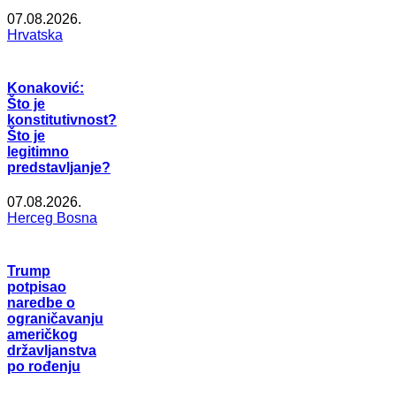
07.08.2026.
Hrvatska
Konaković:
Što je
konstitutivnost?
Što je
legitimno
predstavljanje?
07.08.2026.
Herceg Bosna
Trump
potpisao
naredbe o
ograničavanju
američkog
državljanstva
po rođenju