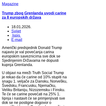
Magazine
Trump zbog Grenlanda uvodi carine
za 8 europskih država
18.01.2026.
Svijet
Ispis
E-mail
Američki predsjednik Donald Trump
najavio je val povećanja carina
europskim saveznicima sve dok se
Sjedinjenim Državama ne dopusti
kupnja Grenlanda.
U objavi na mreži Truth Social Trump
je rekao da će carine od 10% stupiti na
snagu 1. veljače za Dansku, Norvešku,
Švedsku, Francusku, Njemačku,
Veliku Britaniju, Nizozemsku i Finsku.
Te će se carine povećati na 25% 1.
lipnja i nastavit će se primjenjivati ​​sve
dok se ne postigne dogovor o