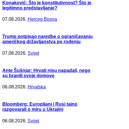
Konaković: Što je konstitutivnost? Što je
legitimno predstavljanje?
07.08.2026.
Herceg Bosna
Trump potpisao naredbe o ograničavanju
američkog državljanstva po rođenju
07.08.2026.
Svijet
Ante Šušnjar: Hrvati nisu napadali, nego
su branili svoje domove
06.08.2026.
Hrvatska
Bloomberg: Europljani i Rusi tajno
razgovarali o miru u Ukrajini
06.08.2026.
Svijet