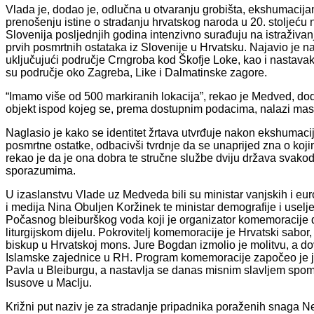
Vlada je, dodao je, odlučna u otvaranju grobišta, ekshumacijama 
prenošenju istine o stradanju hrvatskog naroda u 20. stoljeću 
Slovenija posljednjih godina intenzivno surađuju na istraživa
prvih posmrtnih ostataka iz Slovenije u Hrvatsku. Najavio je na
uključujući područje Crngroba kod Škofje Loke, kao i nastavak 
su područje oko Zagreba, Like i Dalmatinske zagore.
“Imamo više od 500 markiranih lokacija”, rekao je Medved, do
objekt ispod kojeg se, prema dostupnim podacima, nalazi ma
Naglasio je kako se identitet žrtava utvrđuje nakon ekshumac
posmrtne ostatke, odbacivši tvrdnje da se unaprijed zna o koji
rekao je da je ona dobra te stručne službe dviju država svako
sporazumima.
U izaslanstvu Vlade uz Medveda bili su ministar vanjskih i eu
i medija Nina Obuljen Koržinek te ministar demografije i useljen
Počasnog bleiburškog voda koji je organizator komemoracije d
liturgijskom dijelu. Pokrovitelj komemoracije je Hrvatski sabor,
biskup u Hrvatskoj mons. Jure Bogdan izmolio je molitvu, a 
Islamske zajednice u RH. Program komemoracije započeo je j
Pavla u Bleiburgu, a nastavlja se danas misnim slavljem spo
Isusove u Maclju.
Križni put naziv je za stradanje pripadnika poraženih snaga Ne