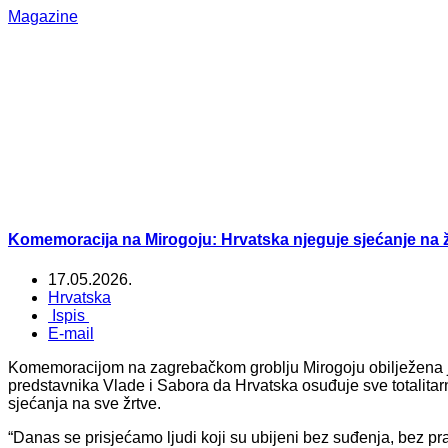
Magazine
Komemoracija na Mirogoju: Hrvatska njeguje sjećanje na ž
17.05.2026.
Hrvatska
Ispis
E-mail
Komemoracijom na zagrebačkom groblju Mirogoju obilježena je
predstavnika Vlade i Sabora da Hrvatska osuđuje sve totalitarn
sjećanja na sve žrtve.
“Danas se prisjećamo ljudi koji su ubijeni bez suđenja, bez pra