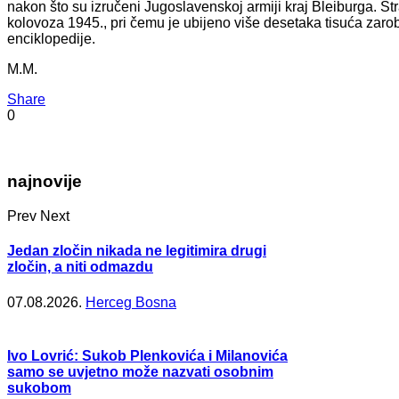
nakon što su izručeni Jugoslavenskoj armiji kraj Bleiburga. St
kolovoza 1945., pri čemu je ubijeno više desetaka tisuća zarobl
enciklopedije.
M.M.
Share
0
najnovije
Prev
Next
Jedan zločin nikada ne legitimira drugi
zločin, a niti odmazdu
07.08.2026.
Herceg Bosna
Ivo Lovrić: Sukob Plenkovića i Milanovića
samo se uvjetno može nazvati osobnim
sukobom