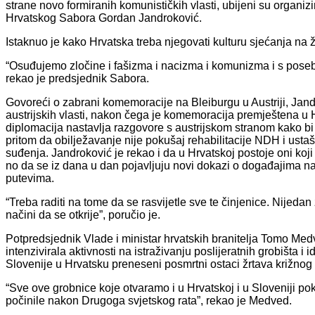
strane novo formiranih komunističkih vlasti, ubijeni su organi
Hrvatskog Sabora Gordan Jandroković.
Istaknuo je kako Hrvatska treba njegovati kulturu sjećanja na žr
“Osuđujemo zločine i fašizma i nacizma i komunizma i s posebni
rekao je predsjednik Sabora.
Govoreći o zabrani komemoracije na Bleiburgu u Austriji, Jandro
austrijskih vlasti, nakon čega je komemoracija premještena u 
diplomacija nastavlja razgovore s austrijskom stranom kako bi 
pritom da obilježavanje nije pokušaj rehabilitacije NDH i usta
suđenja. Jandroković je rekao i da u Hrvatskoj postoje oni koji 
no da se iz dana u dan pojavljuju novi dokazi o događajima na
putevima.
“Treba raditi na tome da se rasvijetle sve te činjenice. Nijedan 
načini da se otkrije”, poručio je.
Potpredsjednik Vlade i ministar hrvatskih branitelja Tomo Med
intenzivirala aktivnosti na istraživanju poslijeratnih grobišta i 
Slovenije u Hrvatsku preneseni posmrtni ostaci žrtava križnog 
“Sve ove grobnice koje otvaramo i u Hrvatskoj i u Sloveniji pok
počinile nakon Drugoga svjetskog rata”, rekao je Medved.