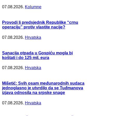
07.08.2026.
Kolumne
Provodi li predsjednik Republike “crnu
operaciju” protiv vlastite nacije?
07.08.2026.
Hrvatska
Sanacija otpada u Gospiću mogla bi
koštati i do 125 mil. eura
07.08.2026.
Hrvatska
Mišetić: Svih osam međunarodnih sudaca
jednoglasno je utvrdilo da se Tuđmanova
izjava odnosila na srpske snage
07.08.2026.
Hrvatska