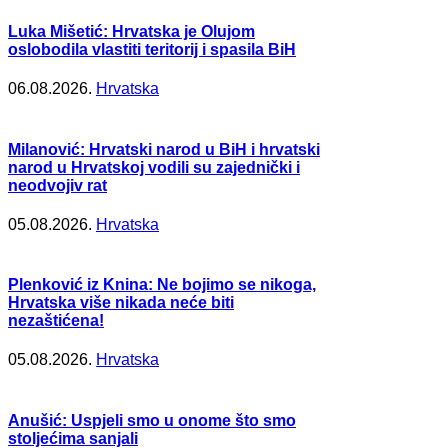
Luka Mišetić: Hrvatska je Olujom
oslobodila vlastiti teritorij i spasila BiH
06.08.2026.
Hrvatska
Milanović: Hrvatski narod u BiH i hrvatski
narod u Hrvatskoj vodili su zajednički i
neodvojiv rat
05.08.2026.
Hrvatska
Plenković iz Knina: Ne bojimo se nikoga,
Hrvatska više nikada neće biti
nezaštićena!
05.08.2026.
Hrvatska
Anušić: Uspjeli smo u onome što smo
stoljećima sanjali