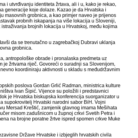
i utvrđivanju identiteta žrtava, ali i u, kako je rekao,
na generacije koje dolaze. Kazao je da Hrvatska i
nju masovnih grobnica, a kao primjer naveo je prijenos
stavak probnih iskapanja na više lokacija u Sloveniji,
istraživanja brojnih lokacija u Hrvatskoj, među kojima
davši da se trenutačno u zagrebačkoj Dubravi uklanja
sovna grobnica.
ija, antropološke obrade i pronalaska predmeta uz
m je žrtvama riječ. Govoreći o suradnji sa Slovenijom,
dnevno koordiniraju aktivnosti u skladu s međudržavnim
ropskih poslova Gordan Grlić Radman, ministrica kulture
ištva Ivan Šipić. Vijence su položili i predstavnici
ok je Hrvatska biskupska konferencija suorganizator u
 a supokrovitelj Hrvatski narodni sabor BiH. Vojni
dovu Mersad Kreštić, zamjenik glavnog imama Mešihata
učer misom zadušnicom u župnoj crkvi Svetih Petra i
mena na brojne poratne žrtve ispred spomen crkve Muke
zavisne Države Hrvatske i izbjeglih hrvatskih civila