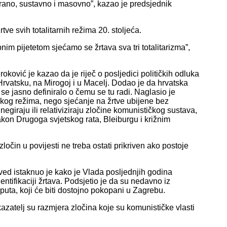
zirano, sustavno i masovno”, kazao je predsjednik
tve svih totalitarnih režima 20. stoljeća.
m pijetetom sjećamo se žrtava sva tri totalitarizma”,
ković je kazao da je riječ o posljedici političkih odluka
Hrvatsku, na Mirogoj i u Macelj. Dodao je da hrvatska
se jasno definiralo o čemu se tu radi. Naglasio je
škog režima, nego sjećanje na žrtve ubijene bez
negiraju ili relativiziraju zločine komunističkog sustava,
kon Drugoga svjetskog rata, Bleiburgu i križnim
zločin u povijesti ne treba ostati prikriven ako postoje
ved istaknuo je kako je Vlada posljednjih godina
identifikaciji žrtava. Podsjetio je da su nedavno iz
puta, koji će biti dostojno pokopani u Zagrebu.
azatelj su razmjera zločina koje su komunističke vlasti