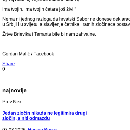
ima tvojih, ima tvojih četara još živi.“
Nema ni jednog razloga da hrvatski Sabor ne donese deklaraciju
u Srbiji i u svijetu, a slavljenje četnika i ratnih zločinaca pos
Žrtve Brievika i Terranta bile bi nam zahvalne.
Gordan Malić / Facebook
Share
0
najnovije
Prev
Next
Jedan zločin nikada ne legitimira drugi
zločin, a niti odmazdu
07.08.2026.
Herceg Bosna