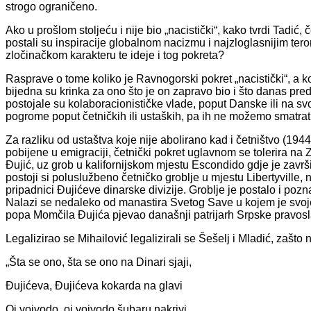
strogo ograničeno.
Ako u prošlom stoljeću i nije bio „nacistički“, kako tvrdi Tadić, č
postali su inspiracije globalnom nacizmu i najzloglasnijim tero
zločinačkom karakteru te ideje i tog pokreta?
Rasprave o tome koliko je Ravnogorski pokret „nacistički“, a kol
bijedna su krinka za ono što je on zapravo bio i što danas pred
postojale su kolaboracionističke vlade, poput Danske ili na s
pogrome poput četničkih ili ustaških, pa ih ne možemo smatrat
Za razliku od ustaštva koje nije abolirano kad i četništvo (1944
pobijene u emigraciji, četnički pokret uglavnom se tolerira n
Đujić, uz grob u kalifornijskom mjestu Escondido gdje je zav
postoji si poluslužbeno četničko groblje u mjestu Libertyville
pripadnici Đujićeve dinarske divizije. Groblje je postalo i poz
Nalazi se nedaleko od manastira Svetog Save u kojem je svoj
popa Momčila Đujića pjevao današnji patrijarh Srpske pravosla
Legalizirao se Mihailović legalizirali se Šešelj i Mladić, zašto n
„Šta se ono, šta se ono na Dinari sjaji,
Đujićeva, Đujićeva kokarda na glavi
Oj vojvodo, oj vojvodo šubaru nakrivi,