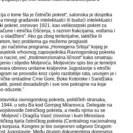
ja o tome šta je četnički pokret“, salonska je dosjetka
 mnogi građanski intelektualci ili budući intelektualci
nički pokret, osnovan 1921. kao velikosrpski pokret za
ačune i etnička čišćenja, s raznim frakcijama, vođama i
adžbini“. Ako ga zbog teritorijalne, taktičke ili
retom, bez problema ga možemo proglasiti
 je po načelima programa „Homogena Srbija“ kojeg je
i savjetnik vrhovnog zapovjednika Ravnogorskog pokreta
o nacist, već „trodimenzionalna ličnost“ kako smatraju
enio i slijedio Moljevića. Moljevićev spis bio je temeljni
govara obnovu unitarne kraljevine Jugoslavije s etnički
ram se provodio kroz cijelo razdoblje rata, usvojen je i
tničke omladine Crne Gore, Boke Kotorske i Sandžaka
iti, pored dosadašnjih i sve one pokrajine na koje
no oduzete."
tavnika ravnogorskog pokreta, političkih stranaka,
nju 1944. u selu Ba kod Gornjeg Milanovca. Delegate na
u vojskovođe četničkog pokreta, a među njima su se
 Moljević i Dragiša Vasić (novinar i kum Miroslava
litičkog tijela četničkog pokreta (Centralnog nacionalnog
g korpusa. Kongres je bio svojevrsni odgovor Drugom
nost Jugoslavije. Među drugim dokumentima donesena