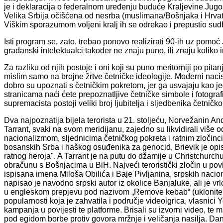
je i deklaracija o federalnom uređenju buduće Kraljevine Jugo
Velika Srbija očišćena od nesrba (muslimana/Bošnjaka i Hrvat
Viškim sporazumom voljeni kralj ih se odrekao i prepustio sudb
Isti program se, zato, trebao ponovo realizirati 90-ih uz pomo
građanski intelektualci također ne znaju puno, ili znaju koliko 
Za razliku od njih postoje i oni koji su puno meritorniji po pita
mislim samo na brojne žrtve četničke ideologije. Moderni nacisti
dobro su upoznati s četničkim pokretom, jer ga usvajaju kao 
stranicama naći ćete prepoznatljive četničke simbole i fotografi
supremacista postoji veliki broj ljubitelja i sljedbenika četničk
Dva najpoznatija bijela terorista u 21. stoljeću, Norvežanin 
Tarrant, svaki na svom meridijanu, zajedno su likvidirali više o
nacionalizmom, sljednicima četničkog pokreta i ratnim zločin
bosanskih Srba i haškog osuđenika za genocid, Brievik je opi
ratnog heroja". A Tarrant je na putu do džamije u Christchu
obračunu s Bošnjacima u BiH. Najveći teroristički zločin u povi
ispisana imena Miloša Obilića i Baje Pivljanina, srpskih naci
napisao je navodno srpski autor iz okolice Banjaluke, ali je vr
u engleskom prepjevu pod nazivom „Remove kebab“ (uklonite k
popularnosti koja je zahvatila i područje videoigrica, vlasnic
kampanja u povijesti te platforme. Brisali su izvorni video, t
pod egidom borbe protiv govora mržnje i veličanja nasilja. D