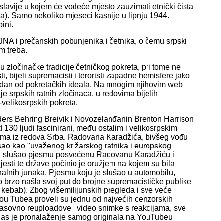
slavije u kojem će vodeće mjesto zauzimati etnički čista
a). Samo nekoliko mjeseci kasnije u lipnju 1944.
ini.
ć JNA i prečanskih pobunjenika i četnika, o čemu srpski
im treba.
nju zločinačke tradicije četničkog pokreta, pri tome ne
, bijeli supremacisti i teroristi zapadne hemisfere jako
jedan od pokretačkih ideala. Na mnogim njihovim web
je srpskih ratnih zločinaca, u redovima bijelih
o-velikosrpskih pokreta.
Anders Behring Breivik i Novozelanđanin Brenton Harrison
d 130 ljudi fascinirani, među ostalim i velikosrpskim
cima iz redova Srba. Radovana Karadžića, bivšeg vođu
sao kao "uvaženog križarskog ratnika i europskog
rchu slušao pjesmu posvećenu Radovanu Karadžiću i
jesti te države počinio je oružjem na kojem su bila
onalnih junaka. Pjesmu koju je slušao u automobilu,
lo brzo našla svoj put do brojne supremacističke publike
ebab). Zbog višemilijunskih pregleda i sve veće
i You Tubea proveli su jednu od najvećih cenzorskih
e masovno reuploadove i video snimke s reakcijama, sve
anas je pronalaženje samog originala na YouTubeu