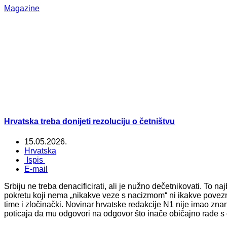
Magazine
Hrvatska treba donijeti rezoluciju o četništvu
15.05.2026.
Hrvatska
Ispis
E-mail
Srbiju ne treba denacificirati, ali je nužno dečetnikovati. To n
pokretu koji nema „nikakve veze s nacizmom“ ni ikakve povezn
time i zločinački. Novinar hrvatske redakcije N1 nije imao znan
poticaja da mu odgovori na odgovor što inače običajno rade s