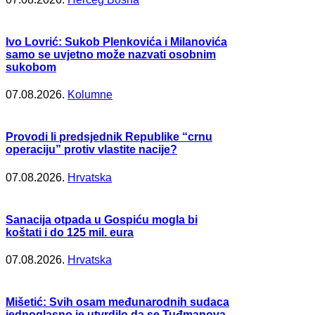
Ivo Lovrić: Sukob Plenkovića i Milanovića
samo se uvjetno može nazvati osobnim
sukobom
07.08.2026.
Kolumne
Provodi li predsjednik Republike “crnu
operaciju” protiv vlastite nacije?
07.08.2026.
Hrvatska
Sanacija otpada u Gospiću mogla bi
koštati i do 125 mil. eura
07.08.2026.
Hrvatska
Mišetić: Svih osam međunarodnih sudaca
jednoglasno je utvrdilo da se Tuđmanova