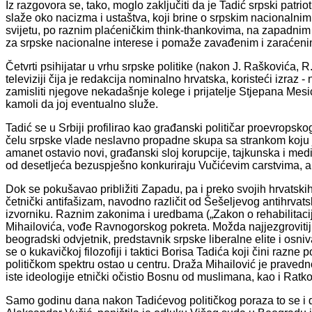
Iz razgovora se, tako, moglo zaključiti da je Tadić srpski patriot
slaže oko nacizma i ustaštva, koji brine o srpskim nacionalnim
svijetu, po raznim plaćeničkim think-thankovima, na zapadnim
za srpske nacionalne interese i pomaže zavađenim i zaraćenim
Četvrti psihijatar u vrhu srpske politike (nakon J. Raškovića, R.
televiziji čija je redakcija nominalno hrvatska, koristeći izraz
zamisliti njegove nekadašnje kolege i prijatelje Stjepana Mesi
kamoli da joj eventualno služe.
Tadić se u Srbiji profilirao kao građanski političar proevrop
čelu srpske vlade neslavno propadne skupa sa strankom koju je 
amanet ostavio novi, građanski sloj korupcije, tajkunska i med
od desetljeća bezuspješno konkuriraju Vučićevim carstvima, 
Dok se pokušavao približiti Zapadu, pa i preko svojih hrvatskih k
četnički antifašizam, navodno različit od Šešeljevog antihrvats
izvorniku. Raznim zakonima i uredbama („Zakon o rehabilitacij
Mihailovića, vođe Ravnogorskog pokreta. Možda najjezgrovitiji a
beogradski odvjetnik, predstavnik srpske liberalne elite i osni
se o kukavičkoj filozofiji i taktici Borisa Tadića koji čini razne
političkom spektru ostao u centru. Draža Mihailović je pravedn
iste ideologije etnički očistio Bosnu od muslimana, kao i Ratko
Samo godinu dana nakon Tadićevog političkog poraza to se i do