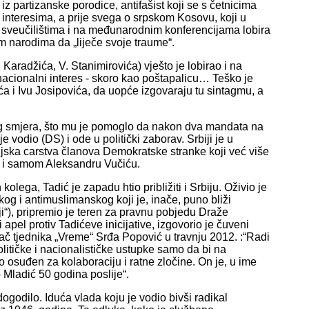
 iz partizanske porodice, antifašist koji se s četnicima
 interesima, a prije svega o srpskom Kosovu, koji u
 sveučilištima i na međunarodnim konferencijama lobira
 narodima da „liječe svoje traume“.
 Karadžića, V. Stanimirovića) vješto je lobirao i na
 - nacionalni interes - skoro kao poštapalicu… Teško je
ća i Ivu Josipovića, da uopće izgovaraju tu sintagmu, a
skog smjera, što mu je pomoglo da nakon dva mandata na
vodio (DS) i ode u politički zaborav. Srbiji je u
ijska carstva članova Demokratske stranke koji već više
a i samom Aleksandru Vučiću.
olega, Tadić je zapadu htio približiti i Srbiju. Oživio je
kog i antimuslimanskog koji je, inače, puno bliži
i“), pripremio je teren za pravnu pobjedu Draže
pel protiv Tadićeve inicijative, izgovorio je čuveni
vač tjednika „Vreme“ Srđa Popović u travnju 2012. :“Radi
 političke i nacionalističke ustupke samo da bi na
o osuđen za kolaboraciju i ratne zločine. On je, u ime
 Mladić 50 godina poslije“.
godilo. Iduća vlada koju je vodio bivši radikal