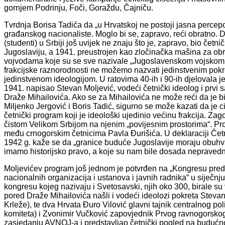
gornjem Podrinju, Foči, Goraždu, Čajniču.
Tvrdnja Borisa Tadića da „u Hrvatskoj ne postoji jasna percepci
građanskog nacionaliste. Moglo bi se, zapravo, reći obratno. Da
(studenti) u Srbiji još uvijek ne znaju što je, zapravo, bio čet
Jugoslaviju, a 1941. preustrojen kao zločinačka mašina za obr
vojvodama koje su se sve nazivale „Jugoslavenskom vojskom u ot
frakcijske raznorodnosti ne možemo nazvati jedinstvenim pok
jedinstvenom ideologijom. U ratovima 40-ih i 90-ih djelovala
1941. napisao Stevan Moljević, vodeći četnički ideolog i prv
Draže Mihailovića. Ako se za Mihailovića ne može reći da je bi
Miljenko Jergović i Boris Tadić, sigurno se može kazati da je cij
četnički program koji je ideološki ujedinio većinu frakcija. Za
čistom Velikom Srbijom na njenim „povijesnim prostorima“. Prog
među crnogorskim četnicima Pavla Đurišića. U deklaraciji Če
1942 g. kaže se da „granice buduće Jugoslavije moraju obuhvat
imamo historijsko pravo, a koje su nam bile dosada nepraved
Moljevićev program još jednom je potvrđen na „Kongresu preds
nacionalnih organizacija i ustanova i javnih radnika“ u siječ
kongresu kojeg nazivaju i Svetosavski, njih oko 300, birale s
pored Draže Mihailovića našli i vodeći ideolozi pokreta Stevan
Krleže), te dva Hrvata Đuro Vilović glavni tajnik centralnog po
komiteta) i Zvonimir Vučković zapovjednik Prvog ravnogorsko
zasjedanju AVNOJ-a i predstavljao četnički pogled na buduć