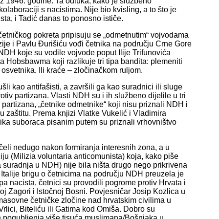
z 1946. godine. Ta odluka, kako je službeno
aboraciji s nacistima. Nije bio kvisling, a to što je
ista, i Tadić danas to ponosno ističe.
na četničkog pokreta pripisuju se „odmetnutim“ vojvodama
ije i Pavlu Đurišiću vođi četnika na području Crne Gore
DH koje su vodile vojvode poput Ilije Trifunovića
a Hobsbawma koji razlikuje tri tipa bandita: plemeniti
osvetnika. Ili kraće – zločinačkom ruljom.
i kao antifašisti, a završili ga kao suradnici ili sluge
tiv partizana. Vlasti NDH su i ih službeno dijelile u tri
 partizana, „četnike odmetnike“ koji nisu priznali NDH i
ovu zaštitu. Prema knjizi Vlatke Vukelić i Vladimira
ika suboraca pisanim putem su priznali vrhovništvo
čeli nedugo nakon formiranja interesnih zona, a u
iju (Milizia voluntaria anticomunista) koja, kako piše
 suradnja u NDH) nije bila ništa drugo nego prikrivena
Italije brigu o četnicima na području NDH preuzela je
 pa nacista, četnici su provodili pogrome protiv Hrvata i
 Zagori i Istočnoj Bosni. Povjesničar Josip Kozlica u
masovne četničke zločine nad hrvatskim civilima u
Vrlici, Biteliću ili Gatima kod Omiša. Dobro su
h pogubljenja više tisuća muslimana/Bošnjaka u