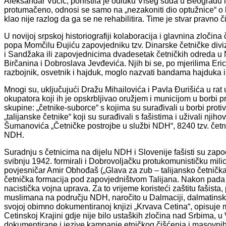
Aleksandar Vučić, poništila je odluku Višeg suda u Beogradu i
protumačeno, odnosi se samo na „nezakoniti dio optužnice“ o kol
klao nije razlog da ga se ne rehabilitira. Time je stvar pravno č
U novijoj srpskoj historiografiji kolaboracija i glavnina zloči
popa Momčilu Đujiću zapovjedniku tzv. Dinarske četničke diviz
i Sandžaka ili zapovjednicima dvadesetak četničkih odreda u N
Birčanina i Dobroslava Jevđevića. Njih bi se, po mjerilima Eric
razbojnik, osvetnik i hajduk, moglo nazvati bandama hajduka i 
Mnogi su, uključujući Dražu Mihailovića i Pavla Đurišića u rat ušl
okupatora koji ih je opskrbljivao oružjem i municijom u borbi pro
skupine: „četnike-suborce“ s kojima su surađivali u borbi protiv
„talijanske četnike“ koji su surađivali s fašistima i uživali njih
Šumanovića „Četničke postrojbe u službi NDH“, 8240 tzv. četn
NDH.
Suradnju s četnicima na dijelu NDH i Slovenije fašisti su zapo
svibnju 1942. formirali i Dobrovoljačku protukomunističku milic
povjesničar Amir Obhođaš („Glava za zub – talijansko četnička
četnička formacija pod zapovjedništvom Talijana. Nakon pada 
nacistička vojna uprava. Za to vrijeme koristeći zaštitu fašista,
muslimana na području NDH, naročito u Dalmaciji, dalmatinskoj
svojoj obimno dokumentiranoj knjizi „Krvava Cetina“, opisuje 
Cetinskoj Krajini gdje nije bilo ustaških zločina nad Srbima, u 
dokumentirane i jezive kampanje etničkog čišćenja i masovni