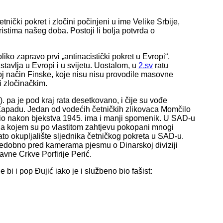
etnički pokret i zločini počinjeni u ime Velike Srbije,
ristima našeg doba. Postoji li bolja potvrda o
iko zapravo prvi „antinacistički pokret u Evropi“,
stavlja u Evropi i u svijetu. Uostalom, u
2.sv
ratu
voj način Finske, koje nisu nisu provodile masovne
i zločinačkim.
). pa je pod kraj rata desetkovano, i čije su vođe
a Zapadu. Jedan od vodećih četničkih zlikovaca Momčilo
ršio nakon bjekstva 1945. ima i manji spomenik. U SAD-u
, na kojem su po vlastitom zahtjevu pokopani mnogi
nato okupljalište sljednika četničkog pokreta u SAD-u.
edobno pred kamerama pjesmu o Dinarskoj diviziji
vne Crkve Porfirije Perić.
e bi i pop Đujić iako je i službeno bio fašist: