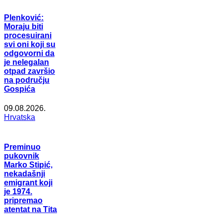
Plenković:
Moraju biti
procesuirani
svi oni koji su
odgovorni da
je nelegalan
otpad završio
na području
Gospića
09.08.2026.
Hrvatska
Preminuo
pukovnik
Marko Stipić,
nekadašnji
emigrant koji
je 1974.
pripremao
atentat na Tita