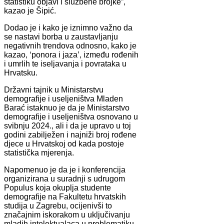
statistiku objavi i službene brojke”,
kazao je Šipić.
Dodao je i kako je iznimno važno da
se nastavi borba u zaustavljanju
negativnih trendova odnosno, kako je
kazao, ‘ponora i jaza’, između rođenih
i umrlih te iseljavanja i povrataka u
Hrvatsku.
Državni tajnik u Ministarstvu
demografije i useljeništva Mladen
Barać istaknuo je da je Ministarstvo
demografije i useljeništva osnovano u
svibnju 2024., ali i da je upravo u toj
godini zabilježen i najniži broj rođene
djece u Hrvatskoj od kada postoje
statistička mjerenja.
Napomenuo je da je i konferencija
organizirana u suradnji s udrugom
Populus koja okuplja studente
demografije na Fakultetu hrvatskih
studija u Zagrebu, ocijenivši to
značajnim iskorakom u uključivanju
mladih intelektualaca u problematiku