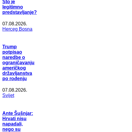
Što je
legitimno
predstavljanje?
07.08.2026.
Herceg Bosna
Trump
potpisao
naredbe o
ograničavanju
američkog
državljanstva
po rođenju
07.08.2026.
Svijet
Ante Šušnjar:
Hrvati nisu
napadali,
nego su