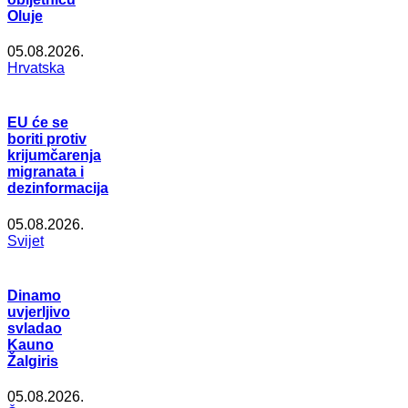
Oluje
05.08.2026.
Hrvatska
EU će se
boriti protiv
krijumčarenja
migranata i
dezinformacija
05.08.2026.
Svijet
Dinamo
uvjerljivo
svladao
Kauno
Žalgiris
05.08.2026.