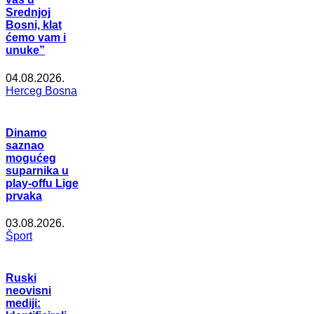
Srednjoj
Bosni, klat
ćemo vam i
unuke”
04.08.2026.
Herceg Bosna
Dinamo
saznao
mogućeg
suparnika u
play-offu Lige
prvaka
03.08.2026.
Šport
Ruski
neovisni
mediji: