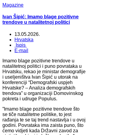
Magazine
Ivan Šipić: Imamo blage pozitivne
trendove u natalitetnoj politici
13.05.2026.
Hrvatska
Ispis
E-mail
Imamo blage pozitivne trendove u
natalitetnoj politici i puno povrataka u
Hrvatsku, rekao je ministar demografije
i useljeništva Ivan Šipić u utorak na
konferenciji “Demografski uspjeh
Hrvatske? – Analiza demografskih
trendova” u organizaciji Domovinskog
pokreta i udruge Populus.
”Imamo blage pozitivne trendove što
se tiče natalitetne politike, to jest
rađanja te se taj trend nastavlja i u ovoj
godini. Povrataka ima zaista puno, što
ćemo vidjeti kada Državni zavod za