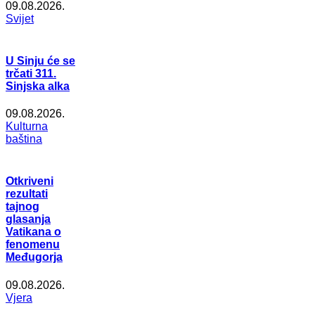
09.08.2026.
Svijet
U Sinju će se
trčati 311.
Sinjska alka
09.08.2026.
Kulturna
baština
Otkriveni
rezultati
tajnog
glasanja
Vatikana o
fenomenu
Međugorja
09.08.2026.
Vjera