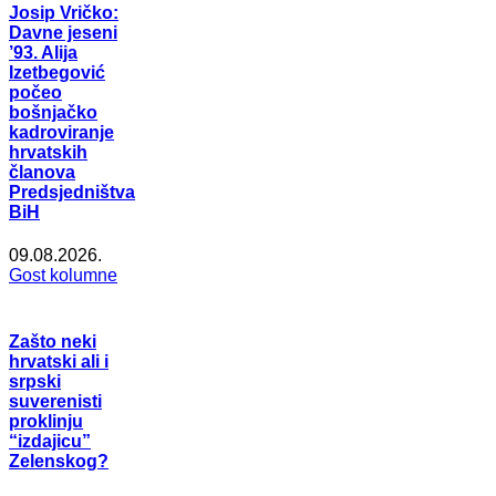
Josip Vričko:
Davne jeseni
’93. Alija
Izetbegović
počeo
bošnjačko
kadroviranje
hrvatskih
članova
Predsjedništva
BiH
09.08.2026.
Gost kolumne
Zašto neki
hrvatski ali i
srpski
suverenisti
proklinju
“izdajicu”
Zelenskog?