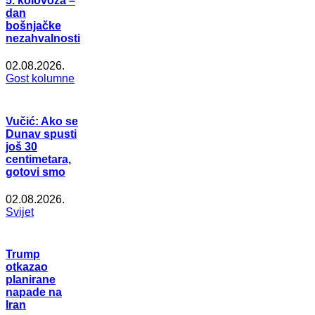
5. kolovoza –
dan
bošnjačke
nezahvalnosti
02.08.2026.
Gost kolumne
Vučić: Ako se
Dunav spusti
još 30
centimetara,
gotovi smo
02.08.2026.
Svijet
Trump
otkazao
planirane
napade na
Iran