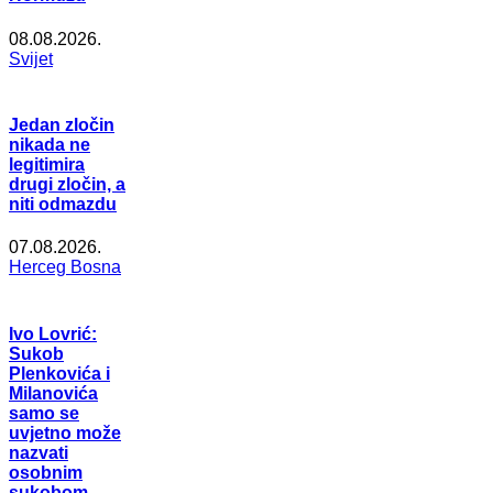
08.08.2026.
Svijet
Jedan zločin
nikada ne
legitimira
drugi zločin, a
niti odmazdu
07.08.2026.
Herceg Bosna
Ivo Lovrić:
Sukob
Plenkovića i
Milanovića
samo se
uvjetno može
nazvati
osobnim
sukobom