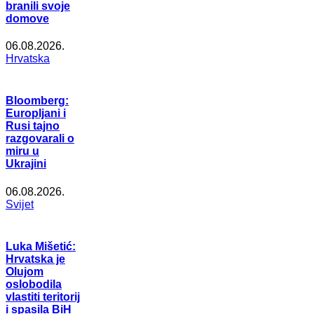
branili svoje
domove
06.08.2026.
Hrvatska
Bloomberg:
Europljani i
Rusi tajno
razgovarali o
miru u
Ukrajini
06.08.2026.
Svijet
Luka Mišetić:
Hrvatska je
Olujom
oslobodila
vlastiti teritorij
i spasila BiH