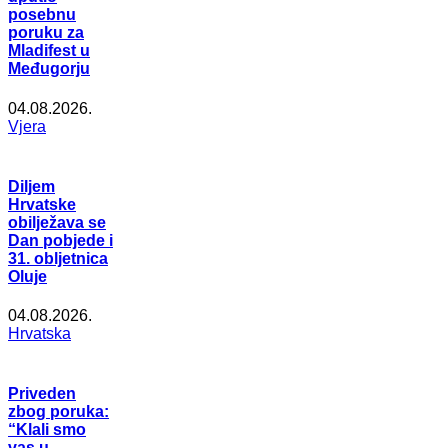
posebnu
poruku za
Mladifest u
Međugorju
04.08.2026.
Vjera
Diljem
Hrvatske
obilježava se
Dan pobjede i
31. obljetnica
Oluje
04.08.2026.
Hrvatska
Priveden
zbog poruka:
“Klali smo
vas u