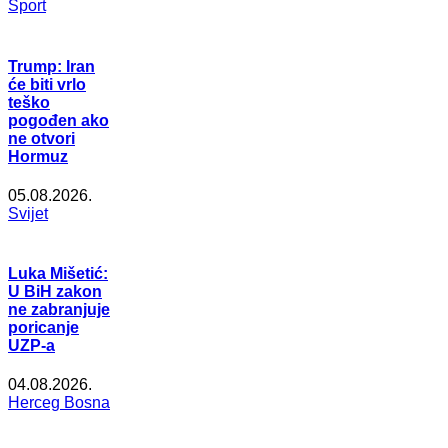
Šport
Trump: Iran
će biti vrlo
teško
pogođen ako
ne otvori
Hormuz
05.08.2026.
Svijet
Luka Mišetić:
U BiH zakon
ne zabranjuje
poricanje
UZP-a
04.08.2026.
Herceg Bosna