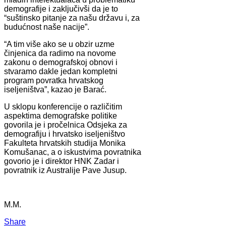
demografije i zaključivši da je to
“suštinsko pitanje za našu državu i, za
budućnost naše nacije”.
“A tim više ako se u obzir uzme
činjenica da radimo na novome
zakonu o demografskoj obnovi i
stvaramo dakle jedan kompletni
program povratka hrvatskog
iseljeništva”, kazao je Barać.
U sklopu konferencije o različitim
aspektima demografske politike
govorila je i pročelnica Odsjeka za
demografiju i hrvatsko iseljeništvo
Fakulteta hrvatskih studija Monika
Komušanac, a o iskustvima povratnika
govorio je i direktor HNK Zadar i
povratnik iz Australije Pave Jusup.
M.M.
Share