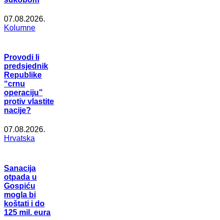
07.08.2026.
Kolumne
Provodi li
predsjednik
Republike
“crnu
operaciju”
protiv vlastite
nacije?
07.08.2026.
Hrvatska
Sanacija
otpada u
Gospiću
mogla bi
koštati i do
125 mil. eura