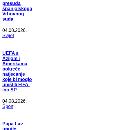
presuda
španjolskoga
Vrhovnog
suda
04.08.2026.
Svijet
UEFA s
Azijom i
Amerikama
pokreće
natjecanje
koje bi moglo
uništiti FIFA-
ino SP
04.08.2026.
Šport
Papa Lav
uputio