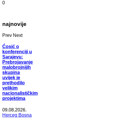
0
najnovije
Prev
Next
Ćosić o
konferenciji u
Sarajevu:
Prebrojavanje
malobrojnijih
skupina
uvijek je
prethodilo
velikim
nacionalističkim
projektima
09.08.2026.
Herceg Bosna