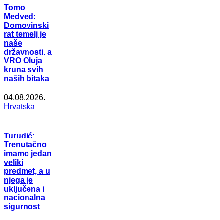
Tomo
Medved:
Domovinski
rat temelj je
naše
državnosti, a
VRO Oluja
kruna svih
naših bitaka
04.08.2026.
Hrvatska
Turudić:
Trenutačno
imamo jedan
veliki
predmet, a u
njega je
uključena i
nacionalna
sigurnost