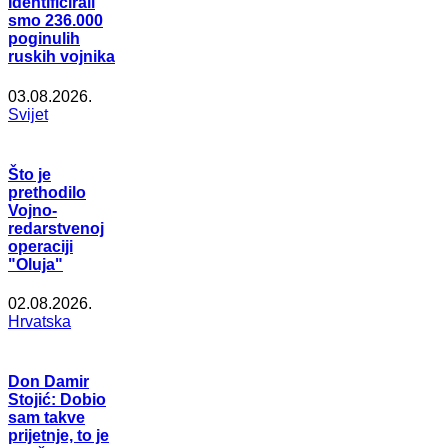
Identificirali
smo 236.000
poginulih
ruskih vojnika
03.08.2026.
Svijet
Što je
prethodilo
Vojno-
redarstvenoj
operaciji
"Oluja"
02.08.2026.
Hrvatska
Don Damir
Stojić: Dobio
sam takve
prijetnje, to je