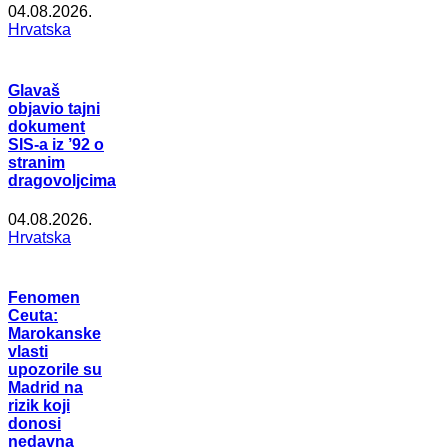
04.08.2026.
Hrvatska
Glavaš
objavio tajni
dokument
SIS-a iz ’92 o
stranim
dragovoljcima
04.08.2026.
Hrvatska
Fenomen
Ceuta:
Marokanske
vlasti
upozorile su
Madrid na
rizik koji
donosi
nedavna