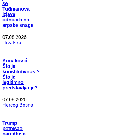
se
Tuđmanova
izjava
odnosila na
srpske snage
07.08.2026.
Hrvatska
Konaković:
Što je
konstitutivnost?
Što je
legitimno
predstavljanje?
07.08.2026.
Herceg Bosna
Trump
potpisao
naredbe o