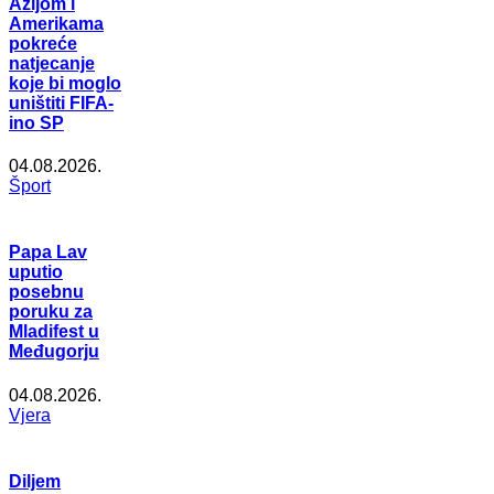
Azijom i
Amerikama
pokreće
natjecanje
koje bi moglo
uništiti FIFA-
ino SP
04.08.2026.
Šport
Papa Lav
uputio
posebnu
poruku za
Mladifest u
Međugorju
04.08.2026.
Vjera
Diljem