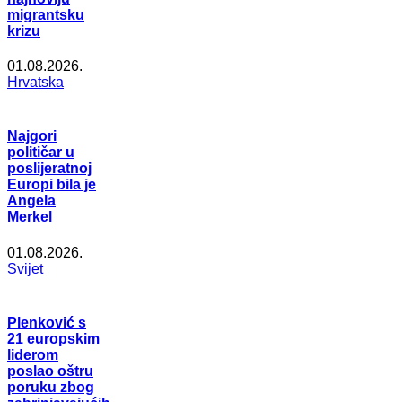
migrantsku
krizu
01.08.2026.
Hrvatska
Najgori
političar u
poslijeratnoj
Europi bila je
Angela
Merkel
01.08.2026.
Svijet
Plenković s
21 europskim
liderom
poslao oštru
poruku zbog