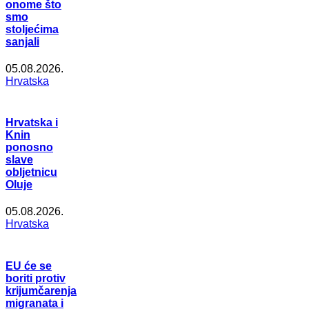
onome što
smo
stoljećima
sanjali
05.08.2026.
Hrvatska
Hrvatska i
Knin
ponosno
slave
obljetnicu
Oluje
05.08.2026.
Hrvatska
EU će se
boriti protiv
krijumčarenja
migranata i