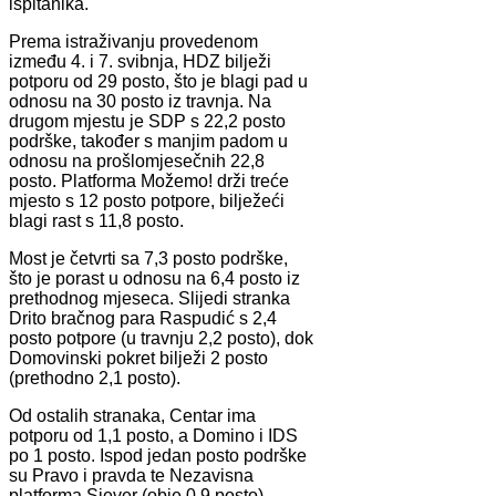
ispitanika.
Prema istraživanju provedenom
između 4. i 7. svibnja, HDZ bilježi
potporu od 29 posto, što je blagi pad u
odnosu na 30 posto iz travnja. Na
drugom mjestu je SDP s 22,2 posto
podrške, također s manjim padom u
odnosu na prošlomjesečnih 22,8
posto. Platforma Možemo! drži treće
mjesto s 12 posto potpore, bilježeći
blagi rast s 11,8 posto.
Most je četvrti sa 7,3 posto podrške,
što je porast u odnosu na 6,4 posto iz
prethodnog mjeseca. Slijedi stranka
Drito bračnog para Raspudić s 2,4
posto potpore (u travnju 2,2 posto), dok
Domovinski pokret bilježi 2 posto
(prethodno 2,1 posto).
Od ostalih stranaka, Centar ima
potporu od 1,1 posto, a Domino i IDS
po 1 posto. Ispod jedan posto podrške
su Pravo i pravda te Nezavisna
platforma Sjever (obje 0,9 posto),