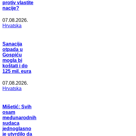
protiv vlastite
nacije?
07.08.2026.
Hrvatska
Sanacija
otpada u
Gospiću
mogla bi
koštati i do
125 mil. eura
07.08.2026.
Hrvatska
Mišetić: Svih
osam
međunarodnih
sudaca
jednoglasno
je utvrdilo da