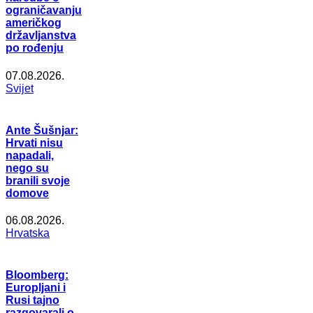
ograničavanju
američkog
državljanstva
po rođenju
07.08.2026.
Svijet
Ante Šušnjar:
Hrvati nisu
napadali,
nego su
branili svoje
domove
06.08.2026.
Hrvatska
Bloomberg:
Europljani i
Rusi tajno
razgovarali o