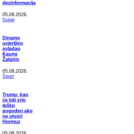
dezinformacija
05.08.2026.
Svijet
Dinamo
uvjerljivo
svladao
Kauno
Žalgiris
05.08.2026.
Šport
Trump: Iran
će biti vrlo
teško
pogođen ako
ne otvori
Hormuz
05.08.2026.