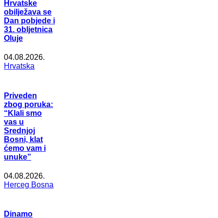
Hrvatske
obilježava se
Dan pobjede i
31. obljetnica
Oluje
04.08.2026.
Hrvatska
Priveden
zbog poruka:
“Klali smo
vas u
Srednjoj
Bosni, klat
ćemo vam i
unuke”
04.08.2026.
Herceg Bosna
Dinamo