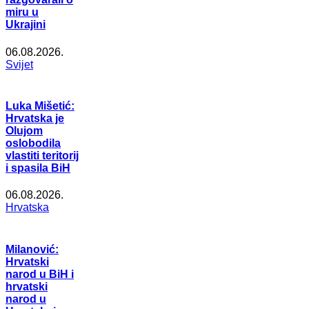
miru u
Ukrajini
06.08.2026.
Svijet
Luka Mišetić:
Hrvatska je
Olujom
oslobodila
vlastiti teritorij
i spasila BiH
06.08.2026.
Hrvatska
Milanović:
Hrvatski
narod u BiH i
hrvatski
narod u