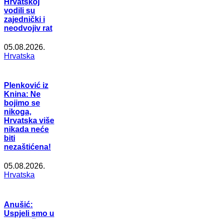
Hrvatskoj
vodili su
zajednički i
neodvojiv rat
05.08.2026.
Hrvatska
Plenković iz
Knina: Ne
bojimo se
nikoga,
Hrvatska više
nikada neće
biti
nezaštićena!
05.08.2026.
Hrvatska
Anušić:
Uspjeli smo u