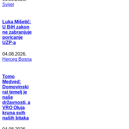
Svijet
Luka Mišetić:
U BiH zakon
ne zabranjuje
poricanje
UZP-a
04.08.2026.
Herceg Bosna
Tomo
Medved:
Domovinski
rat temelj je
naše
državnosti, a
VRO Oluja
kruna svih
naših bitaka