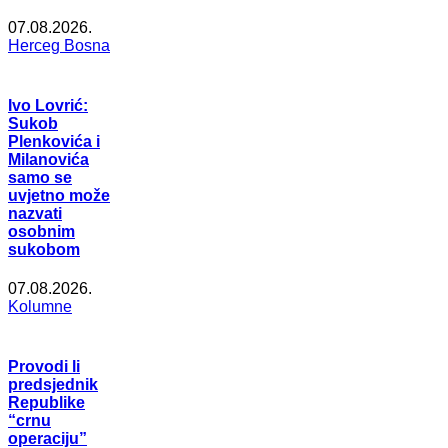
07.08.2026.
Herceg Bosna
Ivo Lovrić:
Sukob
Plenkovića i
Milanovića
samo se
uvjetno može
nazvati
osobnim
sukobom
07.08.2026.
Kolumne
Provodi li
predsjednik
Republike
“crnu
operaciju”