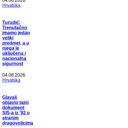
04.08.2026.
Hrvatska
Turudić:
Trenutačno
imamo jedan
veliki
predmet, a u
njega je
uključena i
nacionalna
sigurnost
04.08.2026.
Hrvatska
Glavaš
objavio tajni
dokument
SIS-a iz ’92 o
stranim
dragovoljcima