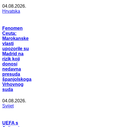
04.08.2026.
Hrvatska
Fenomen
Ceuta:
Marokanske
vlasti
upozorile su
Madrid na
rizik koji
donosi
nedavna
presuda
španjolskoga
Vrhovnog
suda
04.08.2026.
Svijet
UEFA s