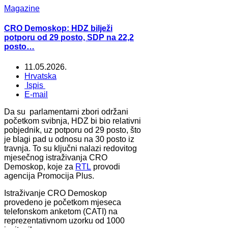
Magazine
CRO Demoskop: HDZ bilježi
potporu od 29 posto, SDP na 22,2
posto…
11.05.2026.
Hrvatska
Ispis
E-mail
Da su parlamentarni zbori održani
početkom svibnja, HDZ bi bio relativni
pobjednik, uz potporu od 29 posto, što
je blagi pad u odnosu na 30 posto iz
travnja. To su ključni nalazi redovitog
mjesečnog istraživanja CRO
Demoskop, koje za
RTL
provodi
agencija Promocija Plus.
Istraživanje CRO Demoskop
provedeno je početkom mjeseca
telefonskom anketom (CATI) na
reprezentativnom uzorku od 1000