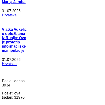
Marija Jareba
31.07.2026.
Hrvatska
Vlatka Vukelić
o optužbama
iz Rusije: Ovo
je prototip
informacijske
manipulacije
31.07.2026.
Hrvatska
Posjeti danas:
3934
Posjeti ovaj
tjedan:
31970