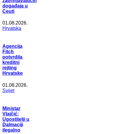
zabrinjavajućih
događaja u
Ceuti
01.08.2026.
Hrvatska
Agencija
Fitch
potvrdila
kreditni
rejting
Hrvatske
01.08.2026.
Svijet
Ministar
Vlajčić:
Ugostitelji u
Dalmaciji
ilegalno