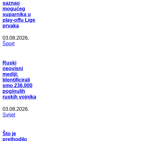
saznao
mogućeg
suparnika u
play-offu Lige
prvaka
03.08.2026.
Šport
Ruski
neovisni
mediji:
Identificirali
smo 236.000
poginulih
ruskih vojnika
03.08.2026.
Svijet
Što je
prethodilo