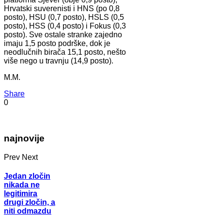
Hrvatski suverenisti i HNS (po 0,8
posto), HSU (0,7 posto), HSLS (0,5
posto), HSS (0,4 posto) i Fokus (0,3
posto). Sve ostale stranke zajedno
imaju 1,5 posto podrške, dok je
neodlučnih birača 15,1 posto, nešto
više nego u travnju (14,9 posto).
M.M.
Share
0
najnovije
Prev
Next
Jedan zločin
nikada ne
legitimira
drugi zločin, a
niti odmazdu