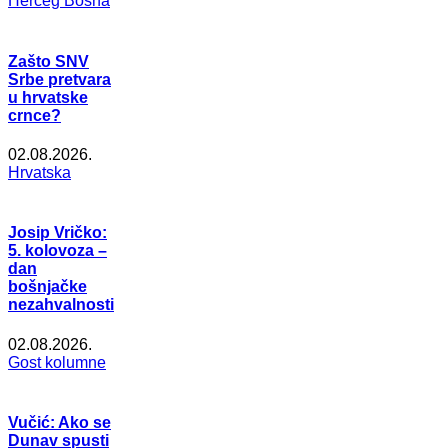
Herceg Bosna
Zašto SNV
Srbe pretvara
u hrvatske
crnce?
02.08.2026.
Hrvatska
Josip Vričko:
5. kolovoza –
dan
bošnjačke
nezahvalnosti
02.08.2026.
Gost kolumne
Vučić: Ako se
Dunav spusti