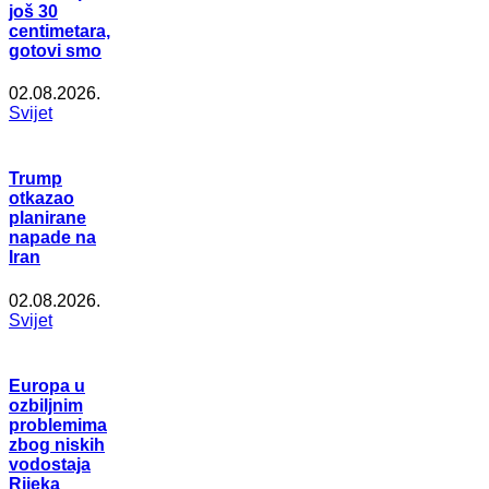
još 30
centimetara,
gotovi smo
02.08.2026.
Svijet
Trump
otkazao
planirane
napade na
Iran
02.08.2026.
Svijet
Europa u
ozbiljnim
problemima
zbog niskih
vodostaja
Rijeka