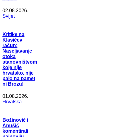
02.08.2026.
Svijet
Kritike na
Klasićev
račun:
Naseljavanje
otoka
stanovništvom
koje nije
hrvatsko, nije
palo na pamet
ni Brozu!
01.08.2026.
Hrvatska
Božinović i
Anušić
komentirali
najnoviju