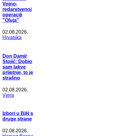
Vojno-
redarstvenoj
operaciji
"Oluja"
02.08.2026.
Hrvatska
Don Damir
Stojić: Dobio
sam takve
prijetnje, to je
strašno
02.08.2026.
Vjera
Izbori u BiH s
druge strane
02.08.2026.