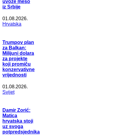
uvoze meso
iz Srbije
01.08.2026.
Hrvatska
Trumpov plan
za Balkan:
Milijuni dolara
za projekte
koji promiču
konzervativne
vrijednosti
01.08.2026.
Svijet
Damir Zorić:
Matica
hrvatska stoji
uz svoga
potpredsjednika