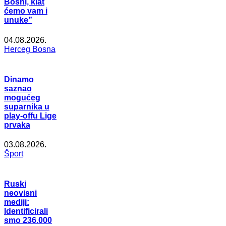
Bosni, klat
ćemo vam i
unuke”
04.08.2026.
Herceg Bosna
Dinamo
saznao
mogućeg
suparnika u
play-offu Lige
prvaka
03.08.2026.
Šport
Ruski
neovisni
mediji:
Identificirali
smo 236.000