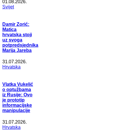
01.08.2026.
Svijet
Damir Zorić:
Matica
hrvatska stoji
uz svoga
potpredsjednika
Marija Jareba
31.07.2026.
Hrvatska
Vlatka Vukelić
o optužbama
iz Rusije: Ovo
je prototip
informacijske
manipulacije
31.07.2026.
Hrvatska