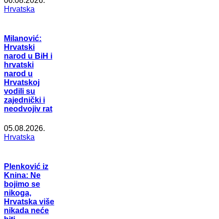
06.08.2026.
Hrvatska
Milanović:
Hrvatski
narod u BiH i
hrvatski
narod u
Hrvatskoj
vodili su
zajednički i
neodvojiv rat
05.08.2026.
Hrvatska
Plenković iz
Knina: Ne
bojimo se
nikoga,
Hrvatska više
nikada neće