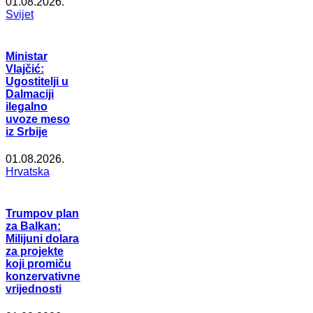
01.08.2026.
Svijet
Ministar
Vlajčić:
Ugostitelji u
Dalmaciji
ilegalno
uvoze meso
iz Srbije
01.08.2026.
Hrvatska
Trumpov plan
za Balkan:
Milijuni dolara
za projekte
koji promiču
konzervativne
vrijednosti