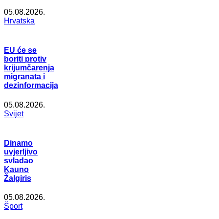
05.08.2026.
Hrvatska
EU će se
boriti protiv
krijumčarenja
migranata i
dezinformacija
05.08.2026.
Svijet
Dinamo
uvjerljivo
svladao
Kauno
Žalgiris
05.08.2026.
Šport