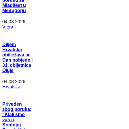
poruku za
Mladifest u
Međugorju
04.08.2026.
Vjera
Diljem
Hrvatske
obilježava se
Dan pobjede i
31. obljetnica
Oluje
04.08.2026.
Hrvatska
Priveden
zbog poruka:
“Klali smo
vas u
Srednjoj