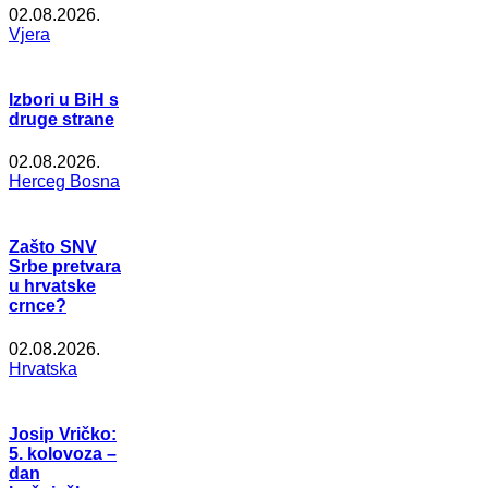
02.08.2026.
Vjera
Izbori u BiH s
druge strane
02.08.2026.
Herceg Bosna
Zašto SNV
Srbe pretvara
u hrvatske
crnce?
02.08.2026.
Hrvatska
Josip Vričko:
5. kolovoza –
dan