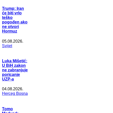
Trump: Iran
će biti vrlo
teško
pogođen ako
ne otvori
Hormuz
05.08.2026.
Svijet
Luka Mišetić:
U BiH zakon
ne zabranjuje
poricanje
UZP-a
04.08.2026.
Herceg Bosna
Tomo