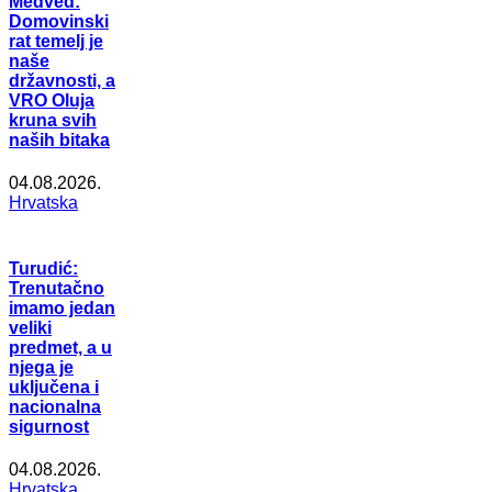
Medved:
Domovinski
rat temelj je
naše
državnosti, a
VRO Oluja
kruna svih
naših bitaka
04.08.2026.
Hrvatska
Turudić:
Trenutačno
imamo jedan
veliki
predmet, a u
njega je
uključena i
nacionalna
sigurnost
04.08.2026.
Hrvatska