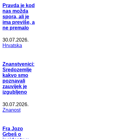
Pravda je kod
nas možda
spora, ali je
ima previše, a
ne premalo
30.07.2026.
Hrvatska
Znanstvenici:
Sredozemlje
kakvo smo
poznavali
zauvijek je
izgubljeno
30.07.2026.
Znanost
Fra Jozo
Grbeš o