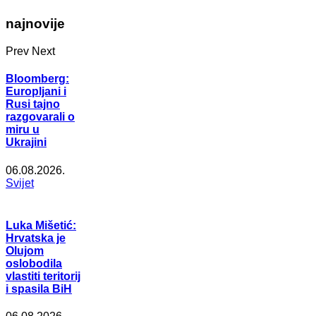
najnovije
Prev
Next
Bloomberg:
Europljani i
Rusi tajno
razgovarali o
miru u
Ukrajini
06.08.2026.
Svijet
Luka Mišetić:
Hrvatska je
Olujom
oslobodila
vlastiti teritorij
i spasila BiH