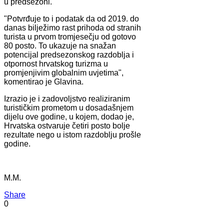
u predsezoni.
"Potvrđuje to i podatak da od 2019. do
danas bilježimo rast prihoda od stranih
turista u prvom tromjesečju od gotovo
80 posto. To ukazuje na snažan
potencijal predsezonskog razdoblja i
otpornost hrvatskog turizma u
promjenjivim globalnim uvjetima",
komentirao je Glavina.
Izrazio je i zadovoljstvo realiziranim
turističkim prometom u dosadašnjem
dijelu ove godine, u kojem, dodao je,
Hrvatska ostvaruje četiri posto bolje
rezultate nego u istom razdoblju prošle
godine.
M.M.
Share
0