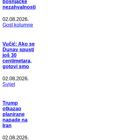
bošnjačke
nezahvalnosti
02.08.2026.
Gost kolumne
Vučić: Ako se
Dunav spusti
još 30
centimetara,
gotovi smo
02.08.2026.
Svijet
Trump
otkazao
planirane
napade na
Iran
02.08.2026.