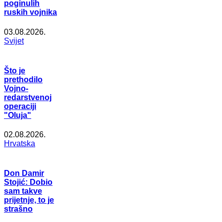
poginulih
ruskih vojnika
03.08.2026.
Svijet
Što je
prethodilo
Vojno-
redarstvenoj
operaciji
"Oluja"
02.08.2026.
Hrvatska
Don Damir
Stojić: Dobio
sam takve
prijetnje, to je
strašno