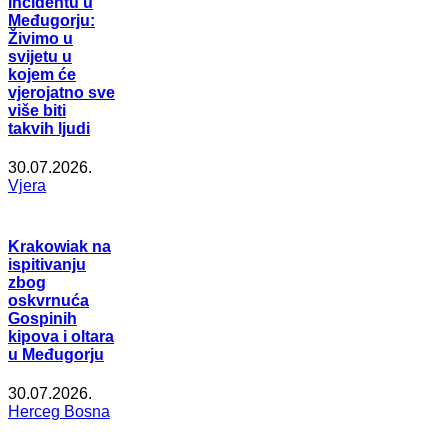
incidentu u
Međugorju:
Živimo u
svijetu u
kojem će
vjerojatno sve
više biti
takvih ljudi
30.07.2026.
Vjera
Krakowiak na
ispitivanju
zbog
oskvrnuća
Gospinih
kipova i oltara
u Međugorju
30.07.2026.
Herceg Bosna