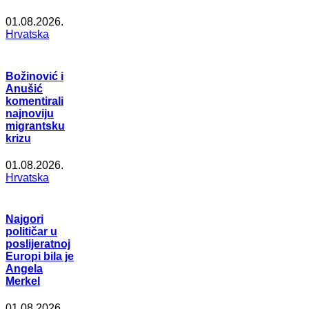
01.08.2026.
Hrvatska
Božinović i
Anušić
komentirali
najnoviju
migrantsku
krizu
01.08.2026.
Hrvatska
Najgori
političar u
poslijeratnoj
Europi bila je
Angela
Merkel
01.08.2026.