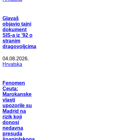
Glavaš
objavio tajni
dokument
SIS-a iz ’92 o
stranim
dragovoljcima
04.08.2026.
Hrvatska
Fenomen
Ceuta:
Marokanske
vlasti
upozorile su
Madrid na
rizik koji
donosi
nedavna
presuda
španjolskoga