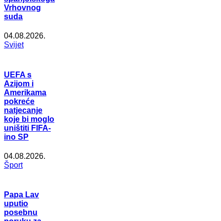
Vrhovnog
suda
04.08.2026.
Svijet
UEFA s
Azijom i
Amerikama
pokreće
natjecanje
koje bi moglo
uništiti FIFA-
ino SP
04.08.2026.
Šport
Papa Lav
uputio
posebnu