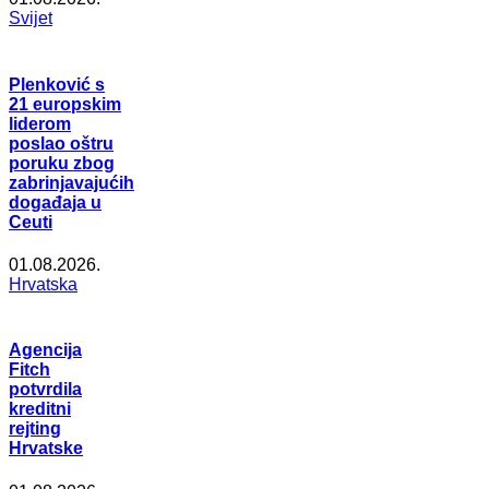
Svijet
Plenković s
21 europskim
liderom
poslao oštru
poruku zbog
zabrinjavajućih
događaja u
Ceuti
01.08.2026.
Hrvatska
Agencija
Fitch
potvrdila
kreditni
rejting
Hrvatske