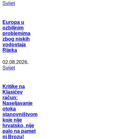
Svijet
Europa u
ozbiljnim
problemima
zbog niskih
vodostaja
Rijeka
02.08.2026.
Svijet
Kritike na
Klasićev
račun:
Naseljavanje
otoka
stanovništvom
koje nije
hrvatsko, nije
palo na pamet
ni Brozu!