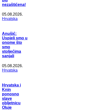
biti
nezaštićena!
05.08.2026.
Hrvatska
Anušić:
Uspjeli smo u
onome što
smo
stoljećima
sanjali
05.08.2026.
Hrvatska
Hrvatska i
Knin
ponosno
slave
obljetnicu
Oluje