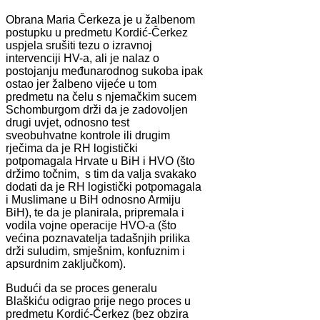
Obrana Maria Čerkeza je u žalbenom
postupku u predmetu Kordić-Čerkez
uspjela srušiti tezu o izravnoj
intervenciji HV-a, ali je nalaz o
postojanju međunarodnog sukoba ipak
ostao jer žalbeno vijeće u tom
predmetu na čelu s njemačkim sucem
Schomburgom drži da je zadovoljen
drugi uvjet, odnosno test
sveobuhvatne kontrole ili drugim
rječima da je RH logistički
potpomagala Hrvate u BiH i HVO (što
držimo točnim, s tim da valja svakako
dodati da je RH logistički potpomagala
i Muslimane u BiH odnosno Armiju
BiH), te da je planirala, pripremala i
vodila vojne operacije HVO-a (što
većina poznavatelja tadašnjih prilika
drži suludim, smješnim, konfuznim i
apsurdnim zaključkom).
Budući da se proces generalu
Blaškiću odigrao prije nego proces u
predmetu Kordić-Čerkez (bez obzira