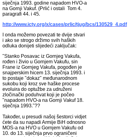
siječnja 1993. godine napadom HVO-a
na Gornji Vakuf. (Prlić i ostali Tom 4.
paragrafi 44. i 45.
http://www.icty.org/x/cases/prlic/tjug/bcs/130529_4.pdf
I onda možemo povezati te dvije stvari
i ako se strogo držimo svih haških
odluka donijeti slijedeći zaključak:
"Stanko Posavac iz Gornjeg Vakufa,
rođen i živio u Gornjem Vakufu, sin
Frane iz Gornjeg Vakufa, pogođen je
snajperskim hicem 13. siječnja 1993. i
to postaje "dokaz" međunarodnom
sukobu koji kroz sve haške procese
evoluira do optužbe za udruženi
zločinački poduhvat koji je počeo
"napadom HVO-a na Gornji Vakuf 18.
siječnja 1993."??
Također, u presudi našoj šestorci vidjet
ćete da su napadi Armije BiH odnosno
MOS-a na HVO u Gornjem Vakufu od
10. do 13. siječnja prvo ograničeni