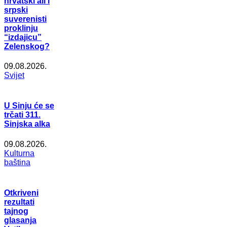
hrvatski ali i
srpski
suverenisti
proklinju
“izdajicu”
Zelenskog?
09.08.2026.
Svijet
U Sinju će se
trčati 311.
Sinjska alka
09.08.2026.
Kulturna
baština
Otkriveni
rezultati
tajnog
glasanja