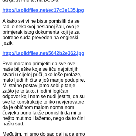
http://i.solidfiles.net/ec17c3e135.jpg
A kako svi vi ne biste pomislili da se
radi o nekakvoj neslanoj šali, ovo je
primjerak istog dokumenta koji je za
potrebe suda preveden na engleski
jezik:
http://i.solidfiles.net/5642b2e362.jpg
Prvo moramo primjetiti da sve ove
naše bilješke koje se tiču najbitnijih
stvari u cijeloj priči jako loše prolaze,
malo ljudi ih čita a još manje podupire.
Mi stalno postavljamo sebi pitanje
zašto je to tako, i iedini logičan
odgovor koji nam se nudi jest taj da su
sve te konstrukcije toliko nevjerovatne
da je običnom malom normalnom
čovjeku puno lakše pomisliti da mi tu
nešto mutimo i lažemo, nego da to čini
haški sud.
Međutim, mi smo do sad dali a dajemo