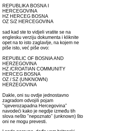
REPUBLIKA BOSNA I
HERCEGOVINA
HZ HERCEG BOSNA
OZ S/Z HERCEGOVINA
sad kad ste to vidjeli vratite se na
englesku verziju dokumenta i kliknite
opet na to isto zaglavlje, na kojem ne
piše isto, već piše ovo:
REPUBLIC OF BOSNIA AND
HERZEGOVINA
HZ /CROATIAN COMMUNITY
HERCEG BOSNA
OZ / SZ (UNKNOWN)
HERZEGOVINA
Dakle, oni su ovdje jednostavno
zagradom odvojili pojam
"sjeverozapadna Hercegovina"
navodeći kako je negdje između tih
slova nešto "nepoznato" (unknown) što
oni ne mogu prevesti.