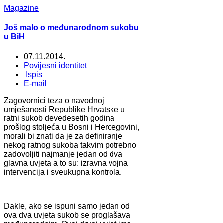
Magazine
Još malo o međunarodnom sukobu
u BiH
07.11.2014.
Povijesni identitet
Ispis
E-mail
Zagovornici teza o navodnoj
umješanosti Republike Hrvatske u
ratni sukob devedesetih godina
prošlog stoljeća u Bosni i Hercegovini,
morali bi znati da je za definiranje
nekog ratnog sukoba takvim potrebno
zadovoljiti najmanje jedan od dva
glavna uvjeta a to su: izravna vojna
intervencija i sveukupna kontrola.
Dakle, ako se ispuni samo jedan od
ova dva uvjeta sukob se proglašava