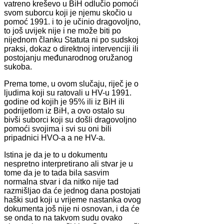
vatreno kreševo u BiH odlučio pomoći
svom suborcu koji je njemu skočio u
pomoć 1991. i to je učinio dragovoljno,
to još uvijek nije i ne može biti po
nijednom članku Statuta ni po sudskoj
praksi, dokaz o direktnoj intervenciji ili
postojanju međunarodnog oružanog
sukoba.
Prema tome, u ovom slučaju, riječ je o
ljudima koji su ratovali u HV-u 1991.
godine od kojih je 95% ili iz BiH ili
podrijetlom iz BiH, a ovo ostalo su
bivši suborci koji su došli dragovoljno
pomoći svojima i svi su oni bili
pripadnici HVO-a a ne HV-a.
Istina je da je to u dokumentu
nespretno interpretirano ali stvar je u
tome da je to tada bila sasvim
normalna stvar i da nitko nije tad
razmišljao da će jednog dana postojati
haški sud koji u vrijeme nastanka ovog
dokumenta još nije ni osnovan, i da će
se onda to na takvom sudu ovako