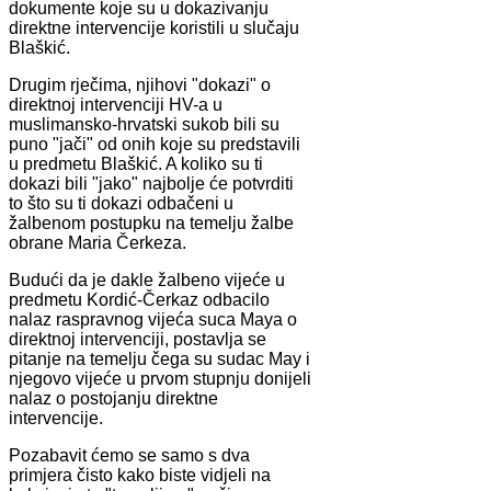
dokumente koje su u dokazivanju
direktne intervencije koristili u slučaju
Blaškić.
Drugim rječima, njihovi "dokazi" o
direktnoj intervenciji HV-a u
muslimansko-hrvatski sukob bili su
puno "jači" od onih koje su predstavili
u predmetu Blaškić. A koliko su ti
dokazi bili "jako" najbolje će potvrditi
to što su ti dokazi odbačeni u
žalbenom postupku na temelju žalbe
obrane Maria Čerkeza.
Budući da je dakle žalbeno vijeće u
predmetu Kordić-Čerkaz odbacilo
nalaz raspravnog vijeća suca Maya o
direktnoj intervenciji, postavlja se
pitanje na temelju čega su sudac May i
njegovo vijeće u prvom stupnju donijeli
nalaz o postojanju direktne
intervencije.
Pozabavit ćemo se samo s dva
primjera čisto kako biste vidjeli na