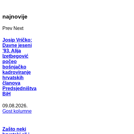
najnovije
Prev
Next
Josip Vričko:
Davne jeseni
’93. Alija
Izetbegović
počeo
bošnjačko
kadroviranje
hrvatskih
članova
Predsjedništva
BiH
09.08.2026.
Gost kolumne
Zašto neki