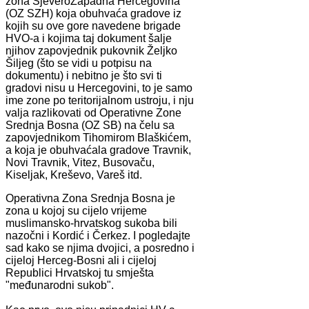
zona SjeveroZapadna Hercegovina
(OZ SZH) koja obuhvaća gradove iz
kojih su ove gore navedene brigade
HVO-a i kojima taj dokument šalje
njihov zapovjednik pukovnik Željko
Šiljeg (što se vidi u potpisu na
dokumentu) i nebitno je što svi ti
gradovi nisu u Hercegovini, to je samo
ime zone po teritorijalnom ustroju, i nju
valja razlikovati od Operativne Zone
Srednja Bosna (OZ SB) na čelu sa
zapovjednikom Tihomirom Blaškićem,
a koja je obuhvaćala gradove Travnik,
Novi Travnik, Vitez, Busovaču,
Kiseljak, Kreševo, Vareš itd.
Operativna Zona Srednja Bosna je
zona u kojoj su cijelo vrijeme
muslimansko-hrvatskog sukoba bili
nazočni i Kordić i Čerkez. I pogledajte
sad kako se njima dvojici, a posredno i
cijeloj Herceg-Bosni ali i cijeloj
Republici Hrvatskoj tu smješta
"međunarodni sukob".