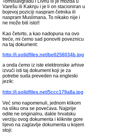
Tomislavgradu i Livnu ili je možda u
Varešu ili Kaknju i je li on stacioniran u
bojevoj poziciji naspram četnika ili
naspram Muslimana. To nikako nije i
ne može biti isto!!
Kao četvrto, a kao nadopuna na ovo
treće, mi ćemo sad ponoviti poveznicu
na taj dokument:
http://i.solidfiles.net/be0256034b.jpg
a onda ćemo iz iste elektronske arhive
izvući isti taj dokument koji je za
potrebe suda preveden na engleski
jezik:
http://i.solidfiles.net/5ccc179a8a.jpg
Već smo napomenuli, jednom klikom
na sliku ona se povećava. Najprije
odite ne originalnu, dakle hrvatsku
verziju ovog dokumenta i kliknite gore
lijevo na zaglavlje dokumenta u kojem
stoji: