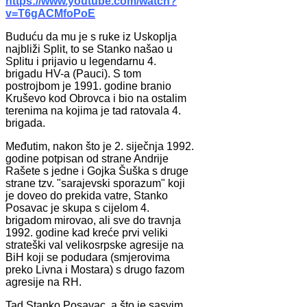
https://www.youtube.com/watch?
v=T6gACMfoPoE
Buduću da mu je s ruke iz Uskoplja
najbliži Split, to se Stanko našao u
Splitu i prijavio u legendarnu 4.
brigadu HV-a (Pauci). S tom
postrojbom je 1991. godine branio
Kruševo kod Obrovca i bio na ostalim
terenima na kojima je tad ratovala 4.
brigada.
Međutim, nakon što je 2. siječnja 1992.
godine potpisan od strane Andrije
Rašete s jedne i Gojka Šuška s druge
strane tzv. "sarajevski sporazum" koji
je doveo do prekida vatre, Stanko
Posavac je skupa s cijelom 4.
brigadom mirovao, ali sve do travnja
1992. godine kad kreće prvi veliki
strateški val velikosrpske agresije na
BiH koji se podudara (smjerovima
preko Livna i Mostara) s drugo fazom
agresije na RH.
Tad Stanko Posavac, a što je sasvim