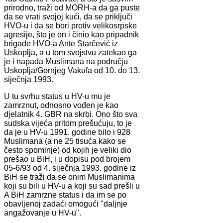
prirodno, traži od MORH-a da ga puste
da se vrati svojoj kući, da se priključi
HVO-u i da se bori protiv velikosrpske
agresije, što je on i činio kao pripadnik
brigade HVO-a Ante Starčević iz
Uskoplja, a u tom svojstvu zatekao ga
je i napada Muslimana na području
Uskoplja/Gornjeg Vakufa od 10. do 13.
siječnja 1993.
U tu svrhu status u HV-u mu je
zamrznut, odnosno vođen je kao
djelatnik 4. GBR na skrbi. Ono što sva
sudska vijeća pritom prešućuju, to je
da je u HV-u 1991. godine bilo i 928
Muslimana (a ne 25 tisuća kako se
često spominje) od kojih je veliki dio
prešao u BiH, i u dopisu pod brojem
05-6/93 od 4. siječnja 1993. godine iz
BiH se traži da se onim Muslimanima
koji su bili u HV-u a koji su sad prešli u
A BiH zamrzne status i da im se po
obavljenoj zadaći omogući "daljnje
angažovanje u HV-u".