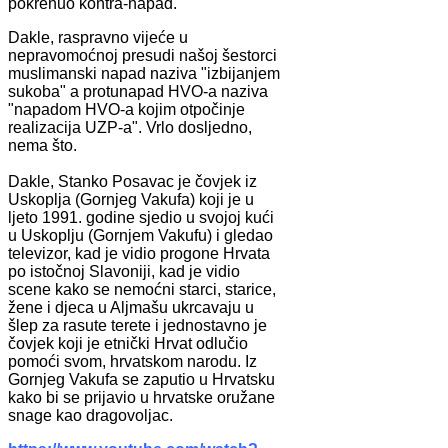
pokrenuo kontra-napad.
Dakle, raspravno vijeće u
nepravomoćnoj presudi našoj šestorci
muslimanski napad naziva "izbijanjem
sukoba" a protunapad HVO-a naziva
"napadom HVO-a kojim otpočinje
realizacija UZP-a". Vrlo dosljedno,
nema što.
Dakle, Stanko Posavac je čovjek iz
Uskoplja (Gornjeg Vakufa) koji je u
ljeto 1991. godine sjedio u svojoj kući
u Uskoplju (Gornjem Vakufu) i gledao
televizor, kad je vidio progone Hrvata
po istočnoj Slavoniji, kad je vidio
scene kako se nemoćni starci, starice,
žene i djeca u Aljmašu ukrcavaju u
šlep za rasute terete i jednostavno je
čovjek koji je etnički Hrvat odlučio
pomoći svom, hrvatskom narodu. Iz
Gornjeg Vakufa se zaputio u Hrvatsku
kako bi se prijavio u hrvatske oružane
snage kao dragovoljac.