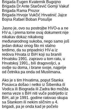
Brigada Eugen Kvaternik Bugojno
Brigada Dr Ante Starčević Gornji Vakuf
Brigada Rama Prozor
Brigada Hrvoje Vukčić Hrvatinić Jajce
Bojna Rafael Boban Posušje
Jasno je, ovo su postrojbe HVO-a a ne
HV-a, i prema tome ovaj dokument nije
nikakav dokaz nikakvog
međunarodnog sukoba, nego samo još
jedan dokaz onog što mi stalno
tvrdimo, da su pripadnici HV-a iz
redova Hrvata iz BiH koji su branili
Hrvatsku 1991. zapravo u tom ratu, u
Hrvatskoj 1991., bili dragovoljci, a
ovdje su doma, i brane svoje, najprije
od četnika pa onda od Muslimana.
Ako je s tim Hrvatima, poput Stanka
Posavca došao i netko iz Šibenika ili
Vodica ili Biograda ili Zadra tko možda
nema veze s BiH niti vuče podrijetlo iz
BiH, ali je 1991. godine ratovao skupa
sa Stankom ili nekim sličnim u 4.
brigadi, pa je onda kad je počelo