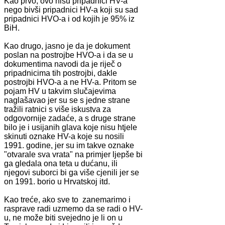
Kao prvo, ovo nisu pripadnici HV-a
nego bivši pripadnici HV-a koji su sad
pripadnici HVO-a i od kojih je 95% iz
BiH.
Kao drugo, jasno je da je dokument
poslan na postrojbe HVO-a i da se u
dokumentima navodi da je riječ o
pripadnicima tih postrojbi, dakle
postrojbi HVO-a a ne HV-a. Pritom se
pojam HV u takvim slučajevima
naglašavao jer su se s jedne strane
tražili ratnici s više iskustva za
odgovornije zadaće, a s druge strane
bilo je i usijanih glava koje nisu htjele
skinuti oznake HV-a koje su nosili
1991. godine, jer su im takve oznake
"otvarale sva vrata" na primjer ljepše bi
ga gledala ona teta u dućanu, ili
njegovi suborci bi ga više cjenili jer se
on 1991. borio u Hrvatskoj itd.
Kao treće, ako sve to zanemarimo i
rasprave radi uzmemo da se radi o HV-
u, ne može biti svejedno je li on u