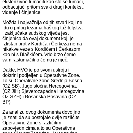
ekstenzivno tumačiti kao što se tumači,
odbacujući pritom svaki drugi kontekst,
viđenje i činjenice.
Možda i najvažnija od tih stvari koji ne
idu u prilog tezama haškog tužiteljstva
i zaključaka sudskog vijeća jest
činjenica da ovaj dokument koji je
izlistan protiv Kordića i Čerkeza nema
nikakve veze s Kordićem i Čerkezom
kao ni s Blaškićem. Vrlo brzo ćemo
vam rastumačiti o čemu je riječ.
Dakle, HVO je po svom ustroju i
doktrini podjeljen u Operativne Zone.
To su Operativne zone Srednja Bosna
(OZ SB), Jugoistočna Hercegovina.
(OZ JIH) Sjeverozapadna Hercegovina
OZ SZH) i Bosanska Posavina (OZ
BP).
Za analizu ovog dokumenta dovoljno
je znati da su postojale dvije različite
Operativne Zone s različitim
zapovjednicima a to su Operativna