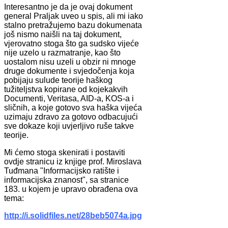
Interesantno je da je ovaj dokument
general Praljak uveo u spis, ali mi iako
stalno pretražujemo bazu dokumenata
još nismo naišli na taj dokument,
vjerovatno stoga što ga sudsko vijeće
nije uzelo u razmatranje, kao što
uostalom nisu uzeli u obzir ni mnoge
druge dokumente i svjedočenja koja
pobijaju sulude teorije haškog
tužiteljstva kopirane od kojekakvih
Documenti, Veritasa, AID-a, KOS-a i
sličnih, a koje gotovo sva haška vijeća
uzimaju zdravo za gotovo odbacujući
sve dokaze koji uvjerljivo ruše takve
teorije.
Mi ćemo stoga skenirati i postaviti
ovdje stranicu iz knjige prof. Miroslava
Tuđmana "Informacijsko ratište i
informacijska znanost", sa stranice
183. u kojem je upravo obrađena ova
tema:
http://i.solidfiles.net/28beb5074a.jpg