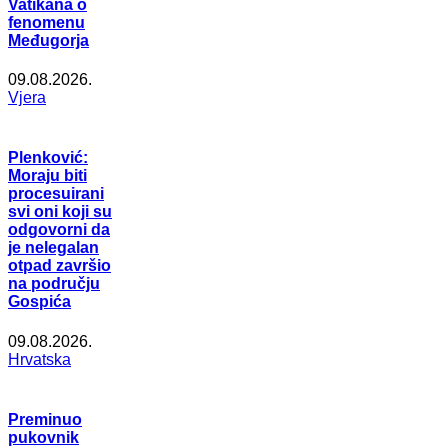
Vatikana o
fenomenu
Međugorja
09.08.2026.
Vjera
Plenković:
Moraju biti
procesuirani
svi oni koji su
odgovorni da
je nelegalan
otpad završio
na području
Gospića
09.08.2026.
Hrvatska
Preminuo
pukovnik