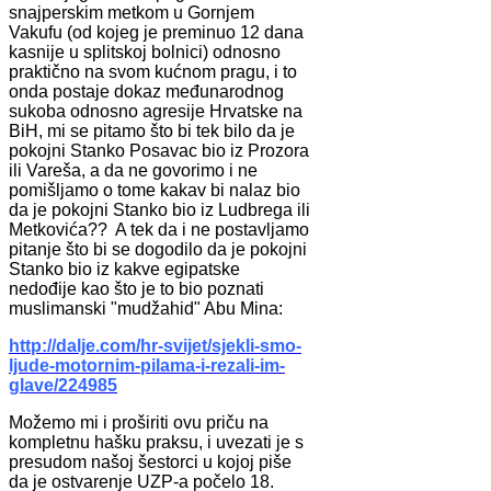
snajperskim metkom u Gornjem
Vakufu (od kojeg je preminuo 12 dana
kasnije u splitskoj bolnici) odnosno
praktično na svom kućnom pragu, i to
onda postaje dokaz međunarodnog
sukoba odnosno agresije Hrvatske na
BiH, mi se pitamo što bi tek bilo da je
pokojni Stanko Posavac bio iz Prozora
ili Vareša, a da ne govorimo i ne
pomišljamo o tome kakav bi nalaz bio
da je pokojni Stanko bio iz Ludbrega ili
Metkovića?? A tek da i ne postavljamo
pitanje što bi se dogodilo da je pokojni
Stanko bio iz kakve egipatske
nedođije kao što je to bio poznati
muslimanski "mudžahid" Abu Mina:
http://dalje.com/hr-svijet/sjekli-smo-
ljude-motornim-pilama-i-rezali-im-
glave/224985
Možemo mi i proširiti ovu priču na
kompletnu hašku praksu, i uvezati je s
presudom našoj šestorci u kojoj piše
da je ostvarenje UZP-a počelo 18.