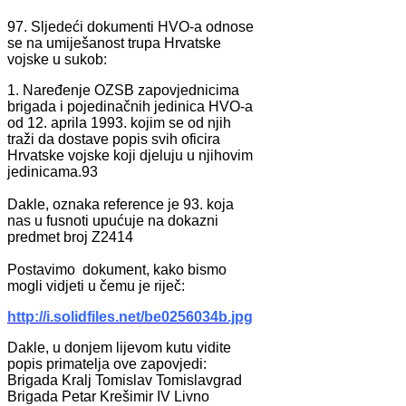
97. Sljedeći dokumenti HVO-a odnose
se na umiješanost trupa Hrvatske
vojske u sukob:
1. Naređenje OZSB zapovjednicima
brigada i pojedinačnih jedinica HVO-a
od 12. aprila 1993. kojim se od njih
traži da dostave popis svih oficira
Hrvatske vojske koji djeluju u njihovim
jedinicama.93
Dakle, oznaka reference je 93. koja
nas u fusnoti upućuje na dokazni
predmet broj Z2414
Postavimo dokument, kako bismo
mogli vidjeti u čemu je riječ:
http://i.solidfiles.net/be0256034b.jpg
Dakle, u donjem lijevom kutu vidite
popis primatelja ove zapovjedi:
Brigada Kralj Tomislav Tomislavgrad
Brigada Petar Krešimir IV Livno