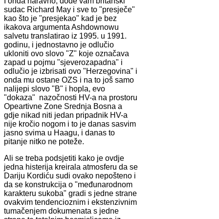
I onda naravno, dođe vam britanski
sudac Richard May i sve to "presječe"
kao što je "presjekao" kad je bez
ikakova argumenta Ashdownowu
salvetu translatirao iz 1995. u 1991.
godinu, i jednostavno je odlučio
ukloniti ovo slovo "Z" koje označava
zapad u pojmu "sjeverozapadna" i
odlučio je izbrisati ovo "Herzegovina" i
onda mu ostane OZS i na to još samo
nalijepi slovo "B" i hopla, evo
"dokaza" nazočnosti HV-a na prostoru
Opeartivne Zone Srednja Bosna a
gdje nikad niti jedan pripadnik HV-a
nije kročio nogom i to je danas sasvim
jasno svima u Haagu, i danas to
pitanje nitko ne poteže.
Ali se treba podsjetiti kako je ovdje
jedna histerija kreirala atmosferu da se
Dariju Kordiću sudi ovako nepošteno i
da se konstrukcija o "međunarodnom
karakteru sukoba" gradi s jedne strane
ovakvim tendencioznim i ekstenzivnim
tumačenjem dokumenata s jedne