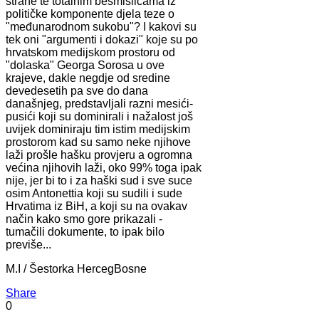
strane te totalnim besmislicama iz
političke komponente djela teze o
"međunarodnom sukobu"? I kakovi su
tek oni "argumenti i dokazi" koje su po
hrvatskom medijskom prostoru od
"dolaska" Georga Sorosa u ove
krajeve, dakle negdje od sredine
devedesetih pa sve do dana
današnjeg, predstavljali razni mesići-
pusići koji su dominirali i nažalost još
uvijek dominiraju tim istim medijskim
prostorom kad su samo neke njihove
laži prošle hašku provjeru a ogromna
većina njihovih laži, oko 99% toga ipak
nije, jer bi to i za haški sud i sve suce
osim Antonettia koji su sudili i sude
Hrvatima iz BiH, a koji su na ovakav
način kako smo gore prikazali -
tumačili dokumente, to ipak bilo
previše...
M.I / Šestorka HercegBosne
Share
0