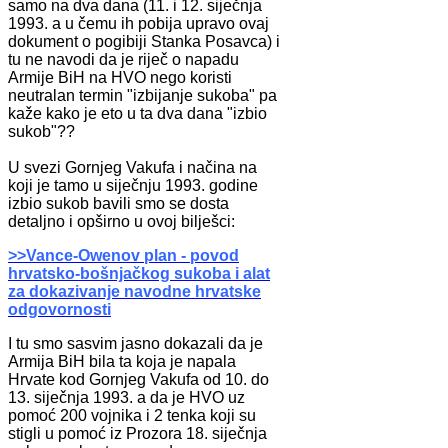
samo na dva dana (11. i 12. siječnja
1993. a u čemu ih pobija upravo ovaj
dokument o pogibiji Stanka Posavca) i
tu ne navodi da je riječ o napadu
Armije BiH na HVO nego koristi
neutralan termin "izbijanje sukoba" pa
kaže kako je eto u ta dva dana "izbio
sukob"??
U svezi Gornjeg Vakufa i načina na
koji je tamo u siječnju 1993. godine
izbio sukob bavili smo se dosta
detaljno i opširno u ovoj bilješci:
>>Vance-Owenov plan - povod
hrvatsko-bošnjačkog sukoba i alat
za dokazivanje navodne hrvatske
odgovornosti
I tu smo sasvim jasno dokazali da je
Armija BiH bila ta koja je napala
Hrvate kod Gornjeg Vakufa od 10. do
13. siječnja 1993. a da je HVO uz
pomoć 200 vojnika i 2 tenka koji su
stigli u pomoć iz Prozora 18. siječnja