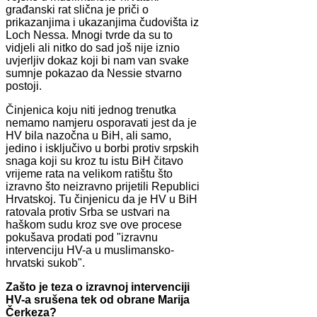
građanski rat slična je priči o
prikazanjima i ukazanjima čudovišta iz
Loch Nessa. Mnogi tvrde da su to
vidjeli ali nitko do sad još nije iznio
uvjerljiv dokaz koji bi nam van svake
sumnje pokazao da Nessie stvarno
postoji.
Činjenica koju niti jednog trenutka
nemamo namjeru osporavati jest da je
HV bila nazočna u BiH, ali samo,
jedino i isključivo u borbi protiv srpskih
snaga koji su kroz tu istu BiH čitavo
vrijeme rata na velikom ratištu što
izravno što neizravno prijetili Republici
Hrvatskoj. Tu činjenicu da je HV u BiH
ratovala protiv Srba se ustvari na
haškom sudu kroz sve ove procese
pokušava prodati pod "izravnu
intervenciju HV-a u muslimansko-
hrvatski sukob".
Zašto je teza o izravnoj intervenciji
HV-a srušena tek od obrane Marija
Čerkeza?