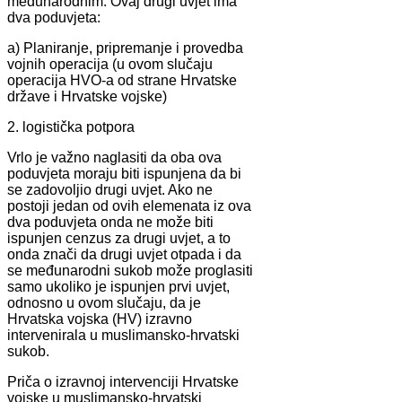
međunarodnim. Ovaj drugi uvjet ima
dva poduvjeta:
a) Planiranje, pripremanje i provedba
vojnih operacija (u ovom slučaju
operacija HVO-a od strane Hrvatske
države i Hrvatske vojske)
2. logistička potpora
Vrlo je važno naglasiti da oba ova
poduvjeta moraju biti ispunjena da bi
se zadovoljio drugi uvjet. Ako ne
postoji jedan od ovih elemenata iz ova
dva poduvjeta onda ne može biti
ispunjen cenzus za drugi uvjet, a to
onda znači da drugi uvjet otpada i da
se međunarodni sukob može proglasiti
samo ukoliko je ispunjen prvi uvjet,
odnosno u ovom slučaju, da je
Hrvatska vojska (HV) izravno
intervenirala u muslimansko-hrvatski
sukob.
Priča o izravnoj intervenciji Hrvatske
vojske u muslimansko-hrvatski