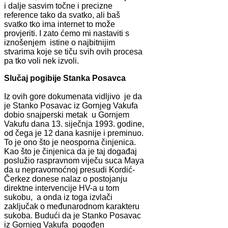
i dalje sasvim točne i precizne
reference tako da svatko, ali baš
svatko tko ima internet to može
provjeriti. I zato ćemo mi nastaviti s
iznošenjem istine o najbitnijim
stvarima koje se tiču svih ovih procesa
pa tko voli nek izvoli.
Slučaj pogibije Stanka Posavca
Iz ovih gore dokumenata vidljivo je da
je Stanko Posavac iz Gornjeg Vakufa
dobio snajperski metak u Gornjem
Vakufu dana 13. siječnja 1993. godine,
od čega je 12 dana kasnije i preminuo.
To je ono što je neosporna činjenica.
Kao što je činjenica da je taj događaj
poslužio raspravnom viječu suca Maya
da u nepravomoćnoj presudi Kordić-
Čerkez donese nalaz o postojanju
direktne intervencije HV-a u tom
sukobu, a onda iz toga izvlači
zaključak o međunarodnom karakteru
sukoba. Budući da je Stanko Posavac
iz Gornjeg Vakufa pogođen