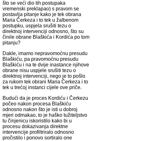
što se veći dio tih postupaka
vremenski preklapao) s pravom se
postavlja pitanje kako je tek obrana
Maria Čerkeza i to tek u žalbenom
postupku, uspjela srušiti tezu o
direktnoj intervenciji odnosno, što su
činile obrane Blaškića i Kordića po tom
pitanju?
Dakle, imamo nepravomoćnu presudu
Blaškiću, pa pravomoćnu presudu
Blaškiću i na te dvije inastance njihove
obrane nisu uspjele srušiti tezu o
direktnoj intervenciji, nego je to pošlo
za rukom tek obrani Maria Čerkeza i to
tek u trećoj instanci cijele ove priče.
Budući da je proces Kordiću i Čerkezu
počeo nakon procesa Blaškiću
odnosno nakon što je isti u dobroj
mjeri odmakao, to je haško tužiteljstvo
tu činjenicu iskoristilo kako bi u
procesu dokazivanja direktne
intervencije profiltriralo odnosno
pročistilo i ponovo sortiralo one