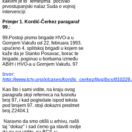
kakvim je to "temeljima" počivao
prvostupanjski nalaz Suda o vojnoj
intervenciji:
Primjer 1. Kordić-Čerkez paragaraf
99.:
99.Postoji pismo brigade HVO-a u
Gornjem Vakufu od 22. februara 1993.
upućeno 4. splitskoj brigadi u kojem se
kaže da je Stanko Posavac, borac te
brigade, poginuo u borbama između
ABiH i HVO-a u Gornjem Vakufu. 97
Izvor:
http://www.icty.org/x/cases/kordic_cerkez/tjug/bcs/010226
Kao što i sami vidite, na kraju ovog
paragrafa stoji referneca na fusnotu
broj 97, i kad pogledate ispod teksta
pod brojem 97. stoji dokazni predmet
broj Z2404.1
Naravno da smo otišli u arhivu, našli
taj "dokaz" i sad ćemo ga staviti ovdje
da ga svi vidite, na BCS-u: