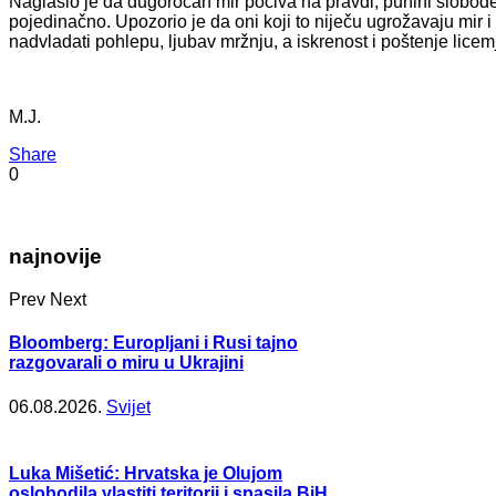
Naglasio je da dugoročan mir počiva na pravdi, punini slobod
pojedinačno. Upozorio je da oni koji to niječu ugrožavaju mir i 
nadvladati pohlepu, ljubav mržnju, a iskrenost i poštenje licemj
M.J.
Share
0
najnovije
Prev
Next
Bloomberg: Europljani i Rusi tajno
razgovarali o miru u Ukrajini
06.08.2026.
Svijet
Luka Mišetić: Hrvatska je Olujom
oslobodila vlastiti teritorij i spasila BiH