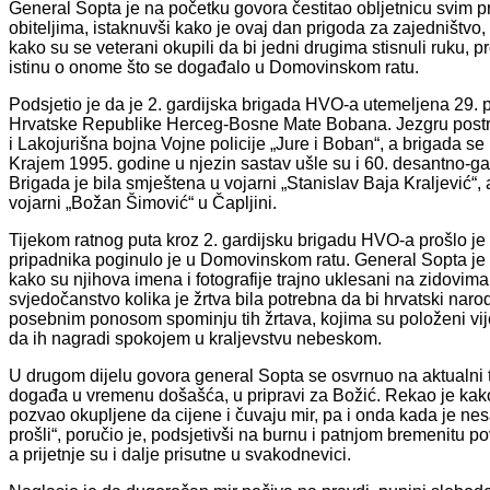
General Sopta je na početku govora čestitao obljetnicu svim p
obiteljima, istaknuvši kako je ovaj dan prigoda za zajedništvo
kako su se veterani okupili da bi jedni drugima stisnuli ruku, pro
istinu o onome što se događalo u Domovinskom ratu.
Podsjetio je da je 2. gardijska brigada HVO-a utemeljena 29.
Hrvatske Republike Herceg-Bosne Mate Bobana. Jezgru postro
i Lakojurišna bojna Vojne policije „Jure i Boban“, a brigada s
Krajem 1995. godine u njezin sastav ušle su i 60. desantno-gar
Brigada je bila smještena u vojarni „Stanislav Baja Kraljević“, a
vojarni „Božan Šimović“ u Čapljini.
Tijekom ratnog puta kroz 2. gardijsku brigadu HVO-a prošlo je v
pripadnika poginulo je u Domovinskom ratu. General Sopta je 
kako su njihova imena i fotografije trajno uklesani na zidovima
svjedočanstvo kolika je žrtva bila potrebna da bi hrvatski nar
posebnim ponosom spominju tih žrtava, kojima su položeni vije
da ih nagradi spokojem u kraljevstvu nebeskom.
U drugom dijelu govora general Sopta se osvrnuo na aktualni t
događa u vremenu došašća, u pripravi za Božić. Rekao je kak
pozvao okupljene da cijene i čuvaju mir, pa i onda kada je nesa
prošli“, poručio je, podsjetivši na burnu i patnjom bremenitu po
a prijetnje su i dalje prisutne u svakodnevici.