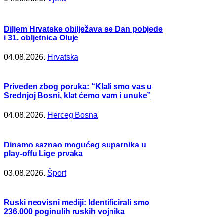
Diljem Hrvatske obilježava se Dan pobjede
i 31. obljetnica Oluje
04.08.2026.
Hrvatska
Priveden zbog poruka: “Klali smo vas u
Srednjoj Bosni, klat ćemo vam i unuke”
04.08.2026.
Herceg Bosna
Dinamo saznao mogućeg suparnika u
play-offu Lige prvaka
03.08.2026.
Šport
Ruski neovisni mediji: Identificirali smo
236.000 poginulih ruskih vojnika