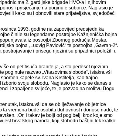
ripadnicima 2. gardijske brigade HVO-a i njihovim
, ponos i prisjećanje na poginule suborce. Naglasio je
vjerili kako su i obnovili stara prijateljstva, svjedočeći
 prosinca 1993. godine na zapovijed predsjednika
jbe činile su legendarne postrojbe Kažnjenička bojna
e popunjavala iz postrojbi Zbornog područja Mostar.
dijska bojna „Ludvig Pavlović“ te postrojba „Gavran-2“.
 postrojavanje i prisegu njezini su pripadnici položili u
iše od pet tisuća branitelja, a sto pedeset njezinih
te poginule nazvao „Vitezovima slobode“, istaknuvši
 spomen kapele sv. Ivana Krstitelja, kao trajno
od izborio svoju slobodu. Naglasio je kako se danas s
nci i zapaljene svijeće, te je pozvao na molitvu Bogu
renutak, istaknuvši da se obilježavanje obljetnice
o ta vremena bude osobitu duhovnost i donose nadu, te
vršen. „On i takav je bolji od pogibelji kroz koje smo
vijest hrvatskog naroda, koji slobodu baštini tek kratko,