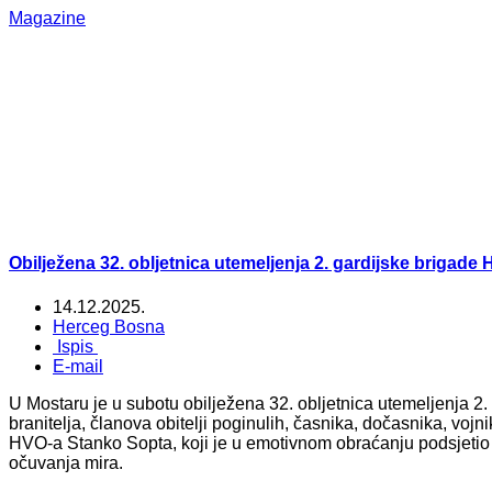
Magazine
Obilježena 32. obljetnica utemeljenja 2. gardijske brigade
14.12.2025.
Herceg Bosna
Ispis
E-mail
U Mostaru je u subotu obilježena 32. obljetnica utemeljenja 2
branitelja, članova obitelji poginulih, časnika, dočasnika, vojn
HVO-a Stanko Sopta, koji je u emotivnom obraćanju podsjetio na
očuvanja mira.