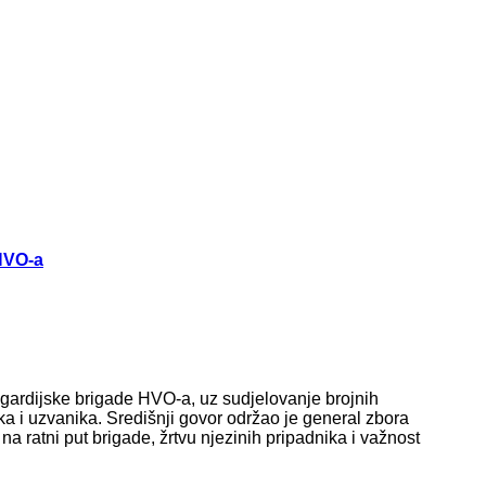
 HVO-a
. gardijske brigade HVO-a, uz sudjelovanje brojnih
ika i uzvanika. Središnji govor održao je general zbora
 ratni put brigade, žrtvu njezinih pripadnika i važnost