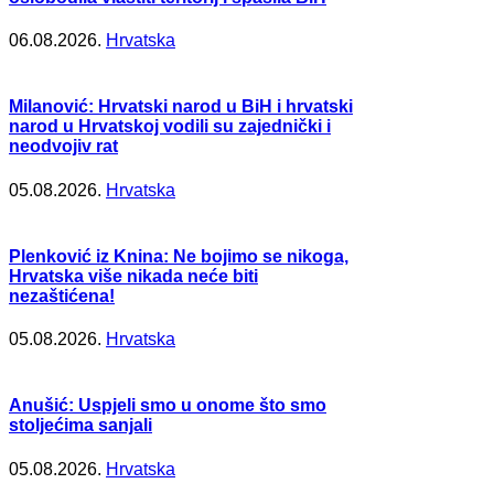
06.08.2026.
Hrvatska
Milanović: Hrvatski narod u BiH i hrvatski
narod u Hrvatskoj vodili su zajednički i
neodvojiv rat
05.08.2026.
Hrvatska
Plenković iz Knina: Ne bojimo se nikoga,
Hrvatska više nikada neće biti
nezaštićena!
05.08.2026.
Hrvatska
Anušić: Uspjeli smo u onome što smo
stoljećima sanjali
05.08.2026.
Hrvatska