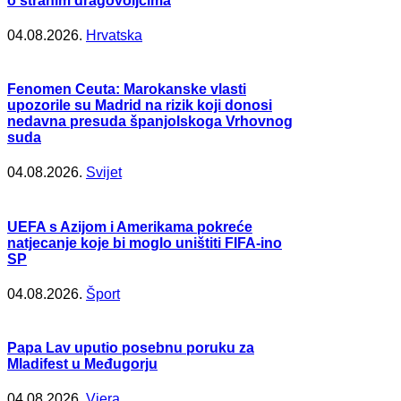
o stranim dragovoljcima
04.08.2026.
Hrvatska
Fenomen Ceuta: Marokanske vlasti
upozorile su Madrid na rizik koji donosi
nedavna presuda španjolskoga Vrhovnog
suda
04.08.2026.
Svijet
UEFA s Azijom i Amerikama pokreće
natjecanje koje bi moglo uništiti FIFA-ino
SP
04.08.2026.
Šport
Papa Lav uputio posebnu poruku za
Mladifest u Međugorju
04.08.2026.
Vjera