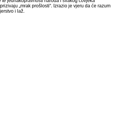
e te jednakopravnosti naroda i svakog čovjeka
prizivaju „mrak prošlosti“. Izrazio je vjeru da će razum
erstvo i laž.