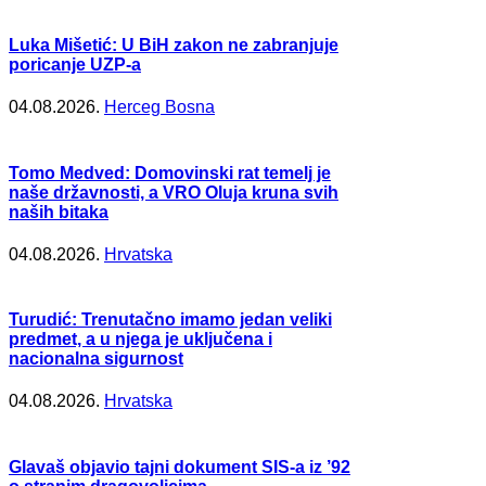
Luka Mišetić: U BiH zakon ne zabranjuje
poricanje UZP-a
04.08.2026.
Herceg Bosna
Tomo Medved: Domovinski rat temelj je
naše državnosti, a VRO Oluja kruna svih
naših bitaka
04.08.2026.
Hrvatska
Turudić: Trenutačno imamo jedan veliki
predmet, a u njega je uključena i
nacionalna sigurnost
04.08.2026.
Hrvatska
Glavaš objavio tajni dokument SIS-a iz ’92