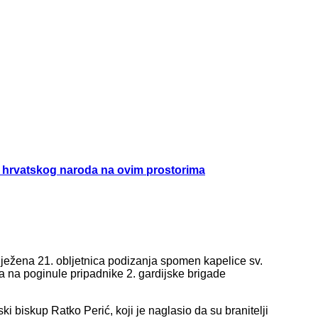
de hrvatskog naroda na ovim prostorima
ilježena 21. obljetnica podizanja spomen kapelice sv.
ja na poginule pripadnike 2. gardijske brigade
i biskup Ratko Perić, koji je naglasio da su branitelji