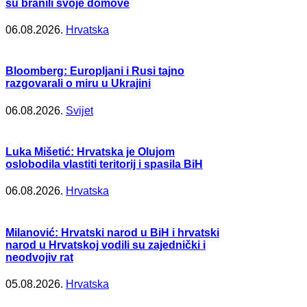
su branili svoje domove
06.08.2026.
Hrvatska
Bloomberg: Europljani i Rusi tajno
razgovarali o miru u Ukrajini
06.08.2026.
Svijet
Luka Mišetić: Hrvatska je Olujom
oslobodila vlastiti teritorij i spasila BiH
06.08.2026.
Hrvatska
Milanović: Hrvatski narod u BiH i hrvatski
narod u Hrvatskoj vodili su zajednički i
neodvojiv rat
05.08.2026.
Hrvatska