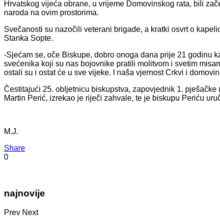
Hrvatskog vijeća obrane, u vrijeme Domovinskog rata, bili zač
naroda na ovim prostorima.
Svečanosti su nazočili veterani brigade, a kratki osvrt o kapeli
Stanka Sopte.
-Sjećam se, oče Biskupe, dobro onoga dana prije 21 godinu ka
svećenika koji su nas bojovnike pratili molitvom i svetim mis
ostali su i ostat će u sve vijeke. I naša vjernost Crkvi i domovin
Čestitajući 25. obljetnicu biskupstva, zapovjednik 1. pješačk
Martin Perić, izrekao je riječi zahvale, te je biskupu Periću uru
M.J.
Share
0
najnovije
Prev
Next