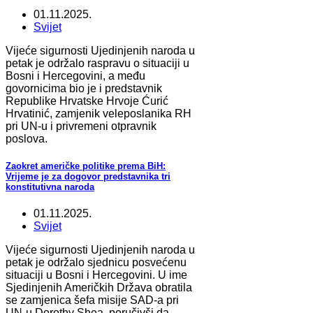
01.11.2025.
Svijet
Vijeće sigurnosti Ujedinjenih naroda u
petak je održalo raspravu o situaciji u
Bosni i Hercegovini, a među
govornicima bio je i predstavnik
Republike Hrvatske Hrvoje Ćurić
Hrvatinić, zamjenik veleposlanika RH
pri UN-u i privremeni otpravnik
poslova.
Zaokret američke politike prema BiH:
Vrijeme je za dogovor predstavnika tri
konstitutivna naroda
01.11.2025.
Svijet
Vijeće sigurnosti Ujedinjenih naroda u
petak je održalo sjednicu posvećenu
situaciji u Bosni i Hercegovini. U ime
Sjedinjenih Američkih Država obratila
se zamjenica šefa misije SAD-a pri
UN-u Dorothy Shea, poručivši da