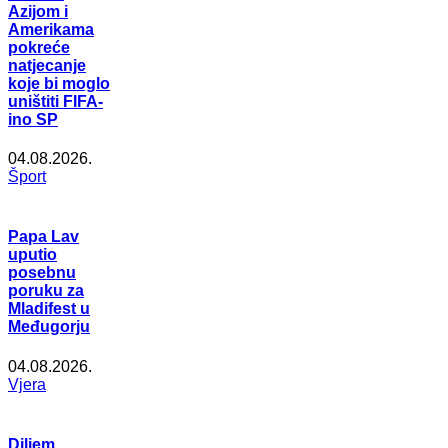
Azijom i
Amerikama
pokreće
natjecanje
koje bi moglo
uništiti FIFA-
ino SP
04.08.2026.
Šport
Papa Lav
uputio
posebnu
poruku za
Mladifest u
Međugorju
04.08.2026.
Vjera
Diljem