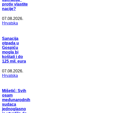
protiv vlastite
nacije?
07.08.2026.
Hrvatska
Sanacija
otpada u
Gospiću
mogla bi
koštati i do
125 mil. eura
07.08.2026.
Hrvatska
Mišetić: Svih
osam
međunarodnih
sudaca
jednoglasno