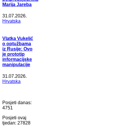
Marija Jareba
31.07.2026.
Hrvatska
Vlatka Vukelić
o optužbama
iz Rusije: Ovo
je prototip
informacijske
manipulacije
31.07.2026.
Hrvatska
Posjeti danas:
4751
Posjeti ovaj
tjedan:
27828