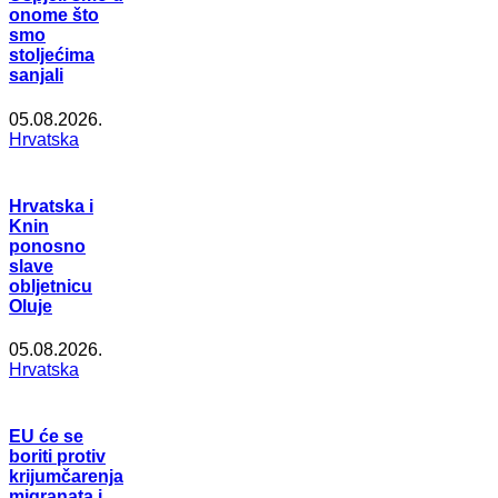
onome što
smo
stoljećima
sanjali
05.08.2026.
Hrvatska
Hrvatska i
Knin
ponosno
slave
obljetnicu
Oluje
05.08.2026.
Hrvatska
EU će se
boriti protiv
krijumčarenja
migranata i