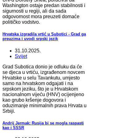
Washington ostaje predan stabilnosti i
sigurnosti u regiji, ali da sada
odgovornost mora preuzeti domaće
političko vodstvo.
Hrvatska izgradila vrtić u Subotici - Grad ga
preuzima i uvodi srpski jezik
31.10.2025.
Svijet
Grad Subotica donio je odluku da će
se djeca u vrtiću, izgrađenom novcem
Hrvatske u selu Tavankutu, umjesto
samo na hrvatskom odgajati i na
srpskom jeziku, što je u Hrvatskom
nacionalnom vijeću (HNV) ocijenjeno
kao grubo kršenje dogovora i
oduzimanje minimalnih prava Hrvata u
Srbiji.
Andrij Jermak: Rusija bi se mogla raspasti
kao i SSSR