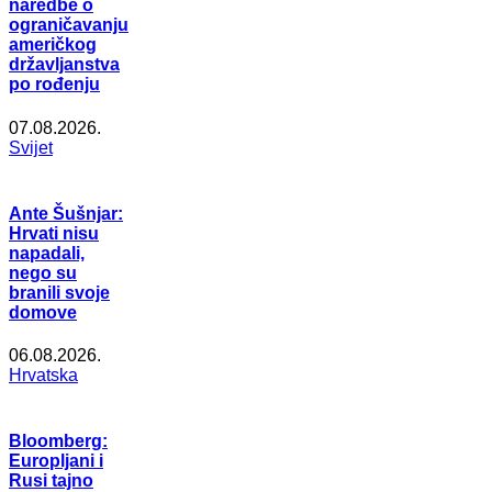
naredbe o
ograničavanju
američkog
državljanstva
po rođenju
07.08.2026.
Svijet
Ante Šušnjar:
Hrvati nisu
napadali,
nego su
branili svoje
domove
06.08.2026.
Hrvatska
Bloomberg:
Europljani i
Rusi tajno