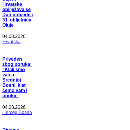
Hrvatske
obilježava se
Dan pobjede i
31. obljetnica
Oluje
04.08.2026.
Hrvatska
Priveden
zbog poruka:
“Klali smo
vas u
Srednjoj
Bosni, klat
ćemo vam i
unuke”
04.08.2026.
Herceg Bosna
Dinamo