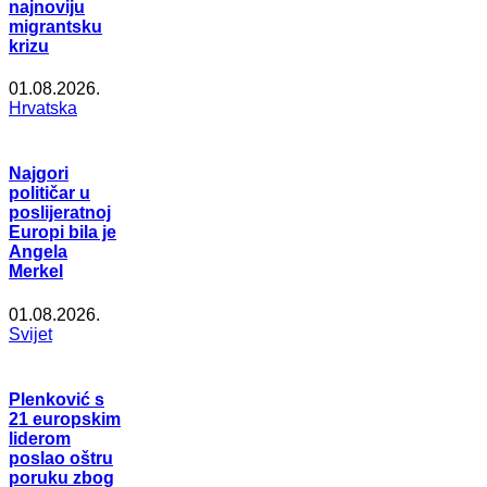
najnoviju
migrantsku
krizu
01.08.2026.
Hrvatska
Najgori
političar u
poslijeratnoj
Europi bila je
Angela
Merkel
01.08.2026.
Svijet
Plenković s
21 europskim
liderom
poslao oštru
poruku zbog