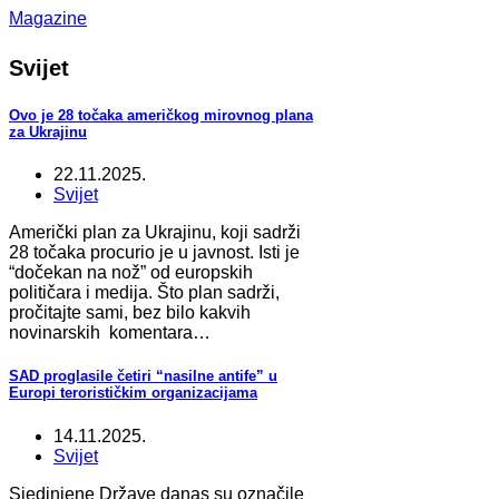
Magazine
Svijet
Ovo je 28 točaka američkog mirovnog plana
za Ukrajinu
22.11.2025.
Svijet
Američki plan za Ukrajinu, koji sadrži
28 točaka procurio je u javnost. Isti je
“dočekan na nož” od europskih
političara i medija. Što plan sadrži,
pročitajte sami, bez bilo kakvih
novinarskih komentara…
SAD proglasile četiri “nasilne antife” u
Europi terorističkim organizacijama
14.11.2025.
Svijet
Sjedinjene Države danas su označile