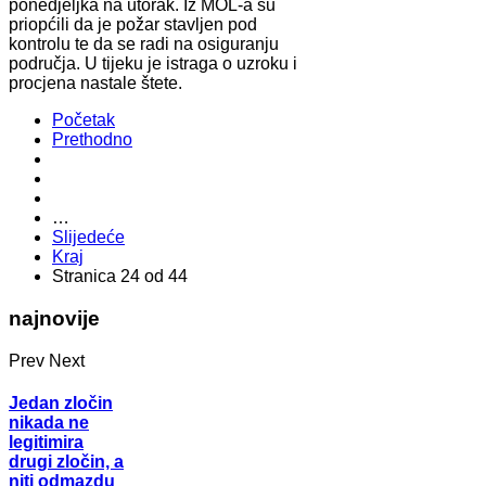
ponedjeljka na utorak. Iz MOL-a su
priopćili da je požar stavljen pod
kontrolu te da se radi na osiguranju
područja. U tijeku je istraga o uzroku i
procjena nastale štete.
Početak
Prethodno
…
Slijedeće
Kraj
Stranica 24 od 44
najnovije
Prev
Next
Jedan zločin
nikada ne
legitimira
drugi zločin, a
niti odmazdu