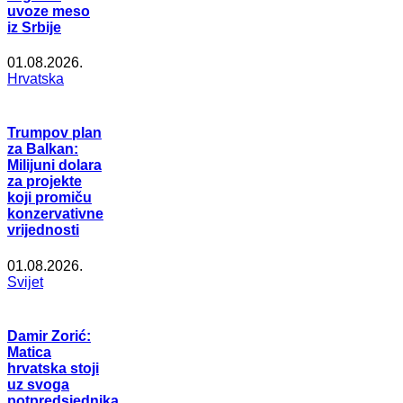
uvoze meso
iz Srbije
01.08.2026.
Hrvatska
Trumpov plan
za Balkan:
Milijuni dolara
za projekte
koji promiču
konzervativne
vrijednosti
01.08.2026.
Svijet
Damir Zorić:
Matica
hrvatska stoji
uz svoga
potpredsjednika