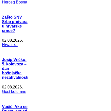
Herceg Bosna
Zašto SNV
Srbe pretvara
u hrvatske
crnce?
02.08.2026.
Hrvatska
Josip Vričko:
5. kolovoza –
dan
bošnjačke
nezahvalnosti
02.08.2026.
Gost kolumne
Vučić: Ako se