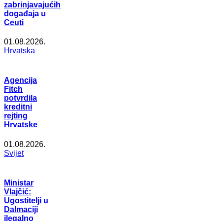
zabrinjavajućih
događaja u
Ceuti
01.08.2026.
Hrvatska
Agencija
Fitch
potvrdila
kreditni
rejting
Hrvatske
01.08.2026.
Svijet
Ministar
Vlajčić:
Ugostitelji u
Dalmaciji
ilegalno