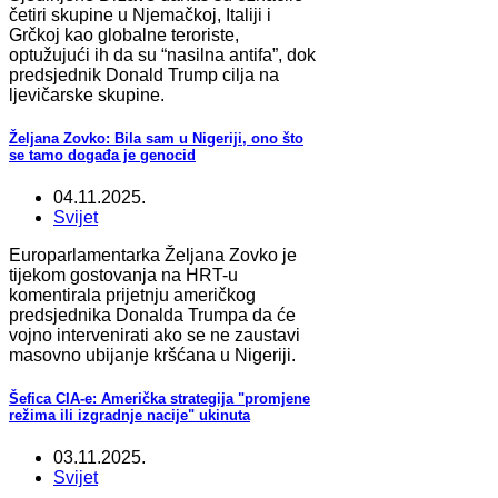
četiri skupine u Njemačkoj, Italiji i
Grčkoj kao globalne teroriste,
optužujući ih da su “nasilna antifa”, dok
predsjednik Donald Trump cilja na
ljevičarske skupine.
Željana Zovko: Bila sam u Nigeriji, ono što
se tamo događa je genocid
04.11.2025.
Svijet
Europarlamentarka Željana Zovko je
tijekom gostovanja na HRT-u
komentirala prijetnju američkog
predsjednika Donalda Trumpa da će
vojno intervenirati ako se ne zaustavi
masovno ubijanje kršćana u Nigeriji.
Šefica CIA-e: Američka strategija "promjene
režima ili izgradnje nacije" ukinuta
03.11.2025.
Svijet