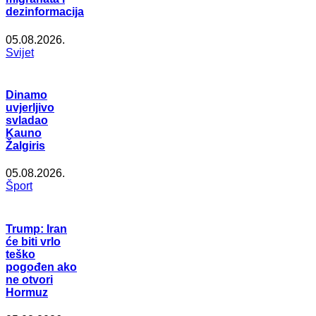
dezinformacija
05.08.2026.
Svijet
Dinamo
uvjerljivo
svladao
Kauno
Žalgiris
05.08.2026.
Šport
Trump: Iran
će biti vrlo
teško
pogođen ako
ne otvori
Hormuz