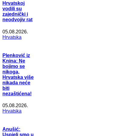
Hrvatskoj
vodili su
zajednički i
neodvojiv rat
05.08.2026.
Hrvatska
Plenković iz
Knina: Ne
bojimo se
nikoga,
Hrvatska više
nikada neće
biti
nezaštićena!
05.08.2026.
Hrvatska
Anušić:
Uspjeli smo u