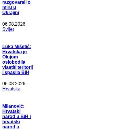
razgovarali o
miru u
Ukrajini
06.08.2026.
Svijet
Luka Mišetić:
Hrvatska je
Olujom
oslobodila
vlastiti teritorij
i spasila BiH
06.08.2026.
Hrvatska
Milanović:
Hrvatski
narod u BiH i
hrvatski
narod u