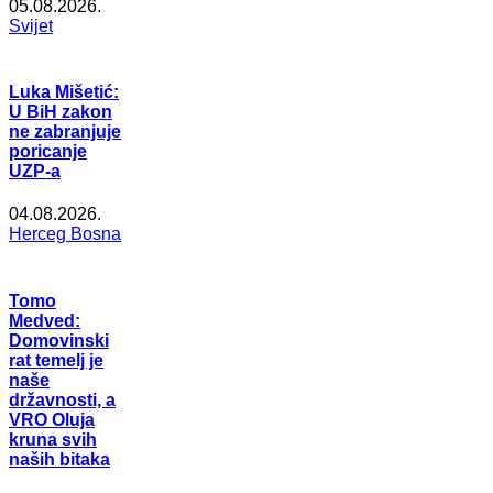
05.08.2026.
Svijet
Luka Mišetić:
U BiH zakon
ne zabranjuje
poricanje
UZP-a
04.08.2026.
Herceg Bosna
Tomo
Medved:
Domovinski
rat temelj je
naše
državnosti, a
VRO Oluja
kruna svih
naših bitaka