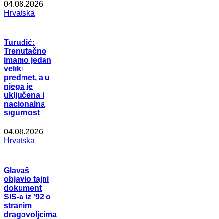
04.08.2026.
Hrvatska
Turudić:
Trenutačno
imamo jedan
veliki
predmet, a u
njega je
uključena i
nacionalna
sigurnost
04.08.2026.
Hrvatska
Glavaš
objavio tajni
dokument
SIS-a iz ’92 o
stranim
dragovoljcima