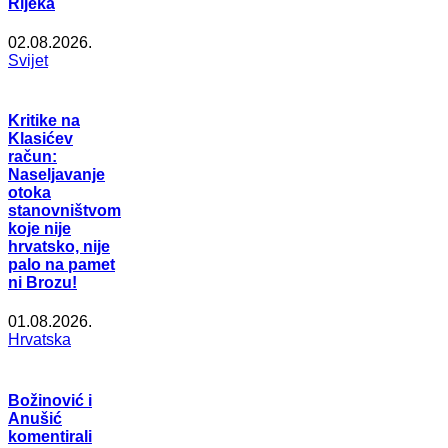
Rijeka
02.08.2026.
Svijet
Kritike na
Klasićev
račun:
Naseljavanje
otoka
stanovništvom
koje nije
hrvatsko, nije
palo na pamet
ni Brozu!
01.08.2026.
Hrvatska
Božinović i
Anušić
komentirali