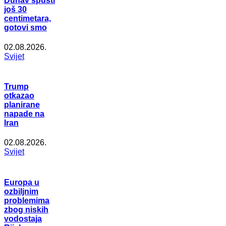
Dunav spusti
još 30
centimetara,
gotovi smo
02.08.2026.
Svijet
Trump
otkazao
planirane
napade na
Iran
02.08.2026.
Svijet
Europa u
ozbiljnim
problemima
zbog niskih
vodostaja