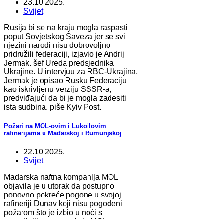
23.10.2025.
Svijet
Rusija bi se na kraju mogla raspasti
poput Sovjetskog Saveza jer se svi
njezini narodi nisu dobrovoljno
pridružili federaciji, izjavio je Andrij
Jermak, šef Ureda predsjednika
Ukrajine. U intervjuu za RBC-Ukrajina,
Jermak je opisao Rusku Federaciju
kao iskrivljenu verziju SSSR-a,
predviđajući da bi je mogla zadesiti
ista sudbina, piše Kyiv Post.
Požari na MOL-ovim i Lukoilovim
rafinerijama u Mađarskoj i Rumunjskoj
22.10.2025.
Svijet
Mađarska naftna kompanija MOL
objavila je u utorak da postupno
ponovno pokreće pogone u svojoj
rafineriji Dunav koji nisu pogođeni
požarom što je izbio u noći s