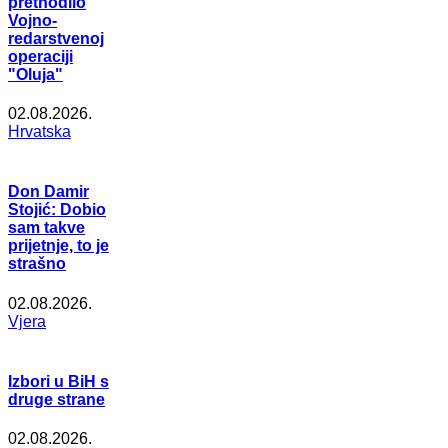
prethodilo
Vojno-
redarstvenoj
operaciji
"Oluja"
02.08.2026.
Hrvatska
Don Damir
Stojić: Dobio
sam takve
prijetnje, to je
strašno
02.08.2026.
Vjera
Izbori u BiH s
druge strane
02.08.2026.