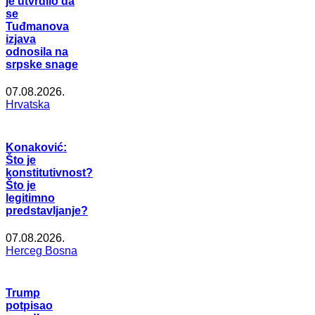
je utvrdilo da
se
Tuđmanova
izjava
odnosila na
srpske snage
07.08.2026.
Hrvatska
Konaković:
Što je
konstitutivnost?
Što je
legitimno
predstavljanje?
07.08.2026.
Herceg Bosna
Trump
potpisao