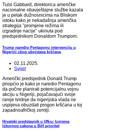
Tulsi Gabbard, direktorica američke
nacionalne obavještajne službe kazala
je u petak dužnosnicima na Bliskom
istoku kako je nekadašnja američka
strategija "promjene režima ili
izgradnje nacije" ukinuta pod
predsjednikom Donaldom Trumpom.
Trump naredio Pentagonu intervenciju u
Nigerijii zbog ubojstava kršćana
02.11.2025.
Svijet
Američki predsjednik Donald Trump
priopćio je kako je naredio Pentagonu
da počne planirati potencijalnu vojnu
akciju u Nigeriji, pojačavajući svoje
ranije tvrdnje da nigerijska vlada ne
uspijeva obuzdati progon kršćana u toj
zapadnoafričkoj zemlji.
Hrvatski predstavnik u UN-u: Izmjena
Izbornog zakona u BiH prioritet