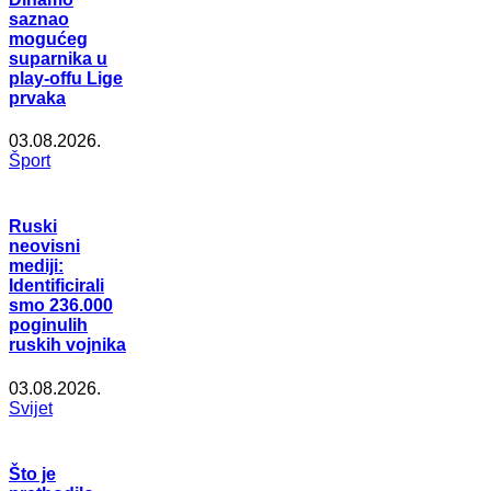
saznao
mogućeg
suparnika u
play-offu Lige
prvaka
03.08.2026.
Šport
Ruski
neovisni
mediji:
Identificirali
smo 236.000
poginulih
ruskih vojnika
03.08.2026.
Svijet
Što je