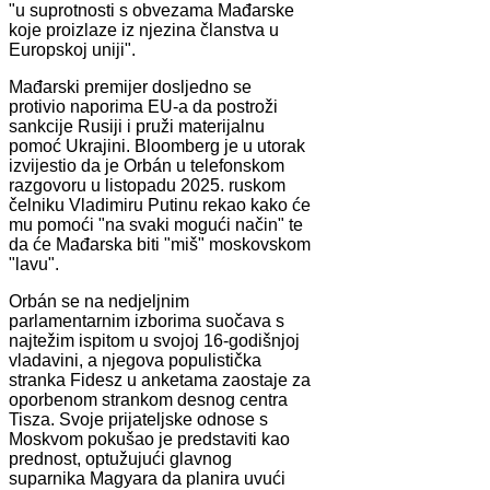
"u suprotnosti s obvezama Mađarske
koje proizlaze iz njezina članstva u
Europskoj uniji".
Mađarski premijer dosljedno se
protivio naporima EU-a da postroži
sankcije Rusiji i pruži materijalnu
pomoć Ukrajini. Bloomberg je u utorak
izvijestio da je Orbán u telefonskom
razgovoru u listopadu 2025. ruskom
čelniku Vladimiru Putinu rekao kako će
mu pomoći "na svaki mogući način" te
da će Mađarska biti "miš" moskovskom
"lavu".
Orbán se na nedjeljnim
parlamentarnim izborima suočava s
najtežim ispitom u svojoj 16-godišnjoj
vladavini, a njegova populistička
stranka Fidesz u anketama zaostaje za
oporbenom strankom desnog centra
Tisza. Svoje prijateljske odnose s
Moskvom pokušao je predstaviti kao
prednost, optužujući glavnog
suparnika Magyara da planira uvući