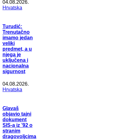
04.08.2026.
Hrvatska
Turudić:
Trenutačno
imamo jedan
veliki
predmet, a u
njega je
uključena i
nacionalna
sigurnost
04.08.2026.
Hrvatska
Glavaš
objavio tajni
dokument
SIS-a iz ’92 o
stranim
dragovoljcima