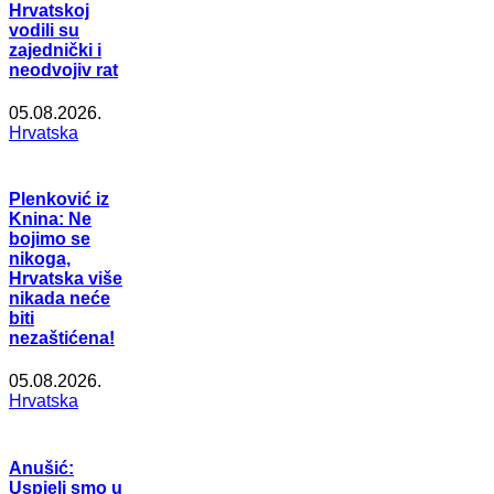
Hrvatskoj
vodili su
zajednički i
neodvojiv rat
05.08.2026.
Hrvatska
Plenković iz
Knina: Ne
bojimo se
nikoga,
Hrvatska više
nikada neće
biti
nezaštićena!
05.08.2026.
Hrvatska
Anušić:
Uspjeli smo u