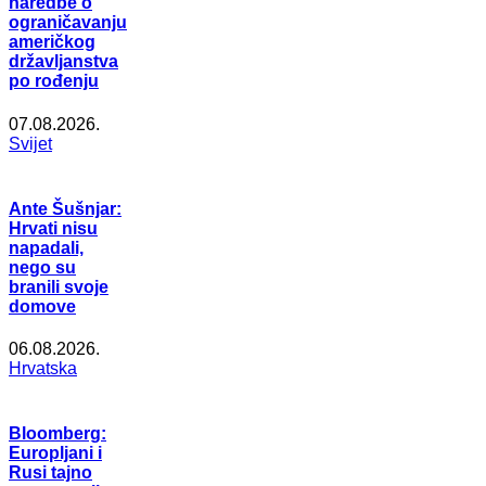
naredbe o
ograničavanju
američkog
državljanstva
po rođenju
07.08.2026.
Svijet
Ante Šušnjar:
Hrvati nisu
napadali,
nego su
branili svoje
domove
06.08.2026.
Hrvatska
Bloomberg:
Europljani i
Rusi tajno