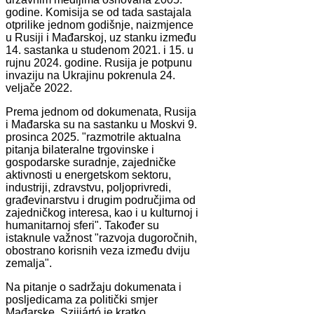
godine. Komisija se od tada sastajala
otprilike jednom godišnje, naizmjence
u Rusiji i Mađarskoj, uz stanku između
14. sastanka u studenom 2021. i 15. u
rujnu 2024. godine. Rusija je potpunu
invaziju na Ukrajinu pokrenula 24.
veljače 2022.
Prema jednom od dokumenata, Rusija
i Mađarska su na sastanku u Moskvi 9.
prosinca 2025. "razmotrile aktualna
pitanja bilateralne trgovinske i
gospodarske suradnje, zajedničke
aktivnosti u energetskom sektoru,
industriji, zdravstvu, poljoprivredi,
građevinarstvu i drugim područjima od
zajedničkog interesa, kao i u kulturnoj i
humanitarnoj sferi". Također su
istaknule važnost "razvoja dugoročnih,
obostrano korisnih veza između dviju
zemalja".
Na pitanje o sadržaju dokumenata i
posljedicama za politički smjer
Mađarske, Szijjártó je kratko