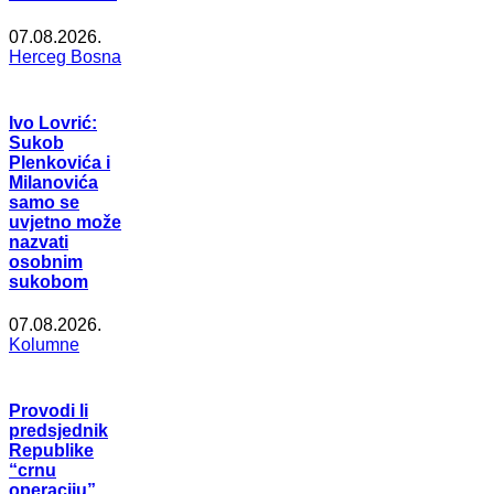
07.08.2026.
Herceg Bosna
Ivo Lovrić:
Sukob
Plenkovića i
Milanovića
samo se
uvjetno može
nazvati
osobnim
sukobom
07.08.2026.
Kolumne
Provodi li
predsjednik
Republike
“crnu
operaciju”