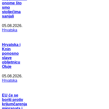
onome što
smo
stoljećima
sanjali
05.08.2026.
Hrvatska
Hrvatska i
Knin
ponosno
slave
obljetnicu
Oluje
05.08.2026.
Hrvatska
EU će se
boriti protiv
krijumčarenja
migranata i