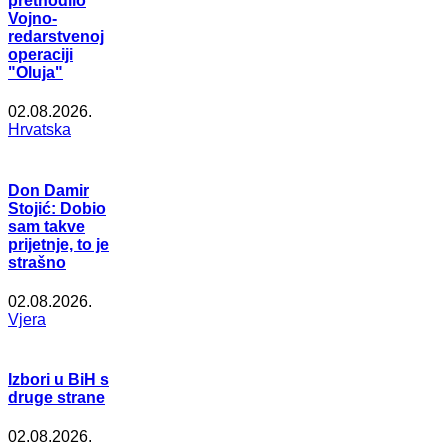
prethodilo
Vojno-
redarstvenoj
operaciji
"Oluja"
02.08.2026.
Hrvatska
Don Damir
Stojić: Dobio
sam takve
prijetnje, to je
strašno
02.08.2026.
Vjera
Izbori u BiH s
druge strane
02.08.2026.