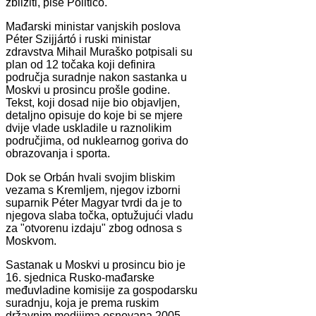
zbližiti, piše Politico.
Mađarski ministar vanjskih poslova
Péter Szijjártó i ruski ministar
zdravstva Mihail Muraško potpisali su
plan od 12 točaka koji definira
područja suradnje nakon sastanka u
Moskvi u prosincu prošle godine.
Tekst, koji dosad nije bio objavljen,
detaljno opisuje do koje bi se mjere
dvije vlade uskladile u raznolikim
područjima, od nuklearnog goriva do
obrazovanja i sporta.
Dok se Orbán hvali svojim bliskim
vezama s Kremljem, njegov izborni
suparnik Péter Magyar tvrdi da je to
njegova slaba točka, optužujući vladu
za "otvorenu izdaju" zbog odnosa s
Moskvom.
Sastanak u Moskvi u prosincu bio je
16. sjednica Rusko-mađarske
međuvladine komisije za gospodarsku
suradnju, koja je prema ruskim
državnim medijima osnovana 2005.