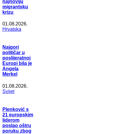
najnoviju
migrantsku
krizu
01.08.2026.
Hrvatska
Najgori
političar u
poslijeratnoj
Europi bila je
Angela
Merkel
01.08.2026.
Svijet
Plenković s
21 europskim
liderom
poslao oštru
poruku zbog