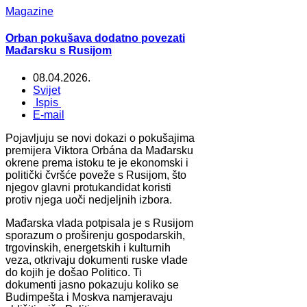
Magazine
Orban pokušava dodatno povezati
Mađarsku s Rusijom
08.04.2026.
Svijet
Ispis
E-mail
Pojavljuju se novi dokazi o pokušajima
premijera Viktora Orbána da Mađarsku
okrene prema istoku te je ekonomski i
politički čvršće poveže s Rusijom, što
njegov glavni protukandidat koristi
protiv njega uoči nedjeljnih izbora.
Mađarska vlada potpisala je s Rusijom
sporazum o proširenju gospodarskih,
trgovinskih, energetskih i kulturnih
veza, otkrivaju dokumenti ruske vlade
do kojih je došao Politico. Ti
dokumenti jasno pokazuju koliko se
Budimpešta i Moskva namjeravaju