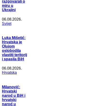
razgovarali o
miru u
Ukrajini
06.08.2026.
Svijet
Luka Mišetić:
Hrvatska je
Olujom
oslobodila
vlastiti teritorij
i spasila BiH
06.08.2026.
Hrvatska
Milanović:
Hrvatski
narod u BiH i
hrvatski
narod u