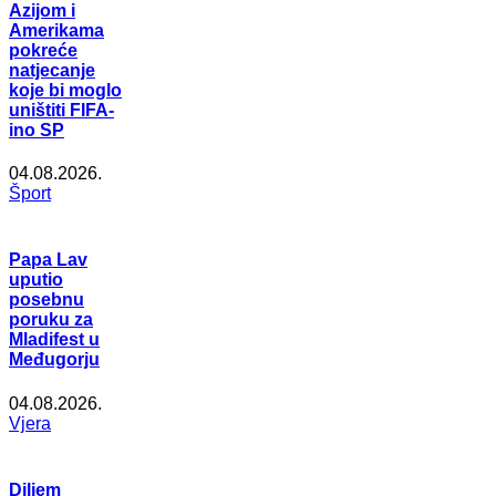
Azijom i
Amerikama
pokreće
natjecanje
koje bi moglo
uništiti FIFA-
ino SP
04.08.2026.
Šport
Papa Lav
uputio
posebnu
poruku za
Mladifest u
Međugorju
04.08.2026.
Vjera
Diljem