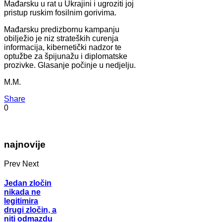
Mađarsku u rat u Ukrajini i ugroziti joj
pristup ruskim fosilnim gorivima.
Mađarsku predizbornu kampanju
obilježio je niz strateških curenja
informacija, kibernetički nadzor te
optužbe za špijunažu i diplomatske
prozivke. Glasanje počinje u nedjelju.
M.M.
Share
0
najnovije
Prev
Next
Jedan zločin
nikada ne
legitimira
drugi zločin, a
niti odmazdu