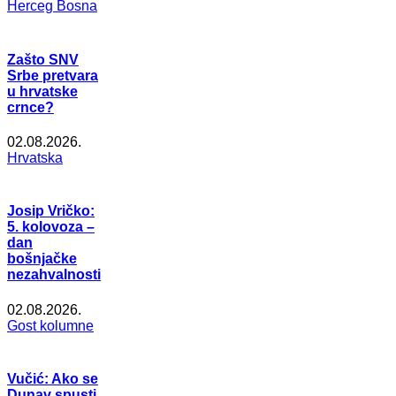
Herceg Bosna
Zašto SNV
Srbe pretvara
u hrvatske
crnce?
02.08.2026.
Hrvatska
Josip Vričko:
5. kolovoza –
dan
bošnjačke
nezahvalnosti
02.08.2026.
Gost kolumne
Vučić: Ako se
Dunav spusti