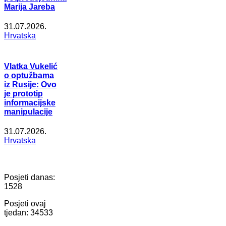
Marija Jareba
31.07.2026.
Hrvatska
Vlatka Vukelić
o optužbama
iz Rusije: Ovo
je prototip
informacijske
manipulacije
31.07.2026.
Hrvatska
Posjeti danas:
1528
Posjeti ovaj
tjedan:
34533