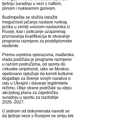
tješnju suradnju u vezi s naftom,
plinom i nuklearnim gorivom.
Budimpešta se složila istražiti
mogućnost jačanja nastave ruskog
jezika u zemlji uvozom nastavnika iz
Rusije, kao i poticanje uzajamnog
priznavanja kvalifikacija te otvaranje
programa razmjene za postdiplomske
studente.
Prema uvjetima sporazuma, mađarska
vlada podržala je programe razmjene
u raznim područjima, od sporta do
cirkuske umjetnosti, iako se Moskvu
opetovano optužuje da koristi kulturne
događaje za širenje svojih narativa o
ratu u Ukrajini i davanje legitimiteta
režimu. Obje strane podržale su ideju
akcijskog plana za zajedničku
suradnju u sportu za razdoblje
2026.-2027.
U jednom od dokumenata navodi se
da tješnje veze s Rusijom ne smiju biti