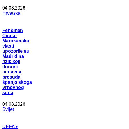
04.08.2026.
Hrvatska
Fenomen
Ceuta:
Marokanske
vlasti
upozorile su
Madrid na
rizik koji
donosi
nedavna
presuda
španjolskoga
Vrhovnog
suda
04.08.2026.
Svijet
UEFA s