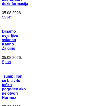
dezinformacija
05.08.2026.
Svijet
Dinamo
uvjerljivo
svladao
Kauno
Žalgiris
05.08.2026.
Šport
Trump: Iran
će biti vrlo
teško
pogođen ako
ne otvori
Hormuz