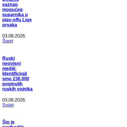
saznao
mogućeg
suparnika u
play-offu Lige
prvaka
03.08.2026.
Šport
Ruski
neovisni
mediji:
Identificirali
smo 236.000
poginulih
ruskih vojnika
03.08.2026.
Svijet
Što je