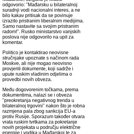
odgovorio: "Mađarsku u bilateralnoj
suradnji vodi nacionalni interes, a ne
bilo kakav pritisak da se povinuje
izrazito pristranim liberalnim medijima.
Samo nastavite sa svojim pristranim
radom!". Rusko ministarstvo vanjskih
poslova nije odgovorilo na upit za
komentar.
Politico je kontaktirao neovisne
stručnjake upoznate s načinom rada
Moskve, ali nije mogao neovisno
provjeriti dokumente, koji sadrže i
upute ruskim vladinim odjelima o
provedbi novih obveza.
Među dogovorenim točkama, prema
dokumentima, nalazi se i obveza
"preokretanja negativnog trenda u
bilateralnoj trgovini" nakon što je robna
razmjena pala zbog sankcija EU-a
protiv Rusije. Sporazum također otvara
vrata ruskim tvrtkama za pokretanje
novih projekata u području električne
energije i vodika u Mađarskoj te za