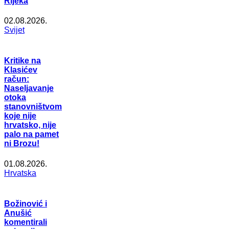
Rijeka
02.08.2026.
Svijet
Kritike na
Klasićev
račun:
Naseljavanje
otoka
stanovništvom
koje nije
hrvatsko, nije
palo na pamet
ni Brozu!
01.08.2026.
Hrvatska
Božinović i
Anušić
komentirali