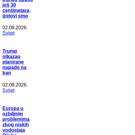
još 30
centimetara,
gotovi smo
02.08.2026.
Svijet
Trump
otkazao
planirane
napade na
Iran
02.08.2026.
Svijet
Europa u
ozbiljnim
problemima
zbog niskih
vodostaja