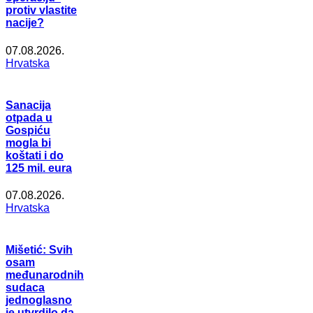
protiv vlastite
nacije?
07.08.2026.
Hrvatska
Sanacija
otpada u
Gospiću
mogla bi
koštati i do
125 mil. eura
07.08.2026.
Hrvatska
Mišetić: Svih
osam
međunarodnih
sudaca
jednoglasno
je utvrdilo da