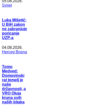
05.08.2026.
Svijet
Luka Mišetić:
U BiH zakon
ne zabranjuje
poricanje
UZP-a
04.08.2026.
Herceg Bosna
Tomo
Medved:
Domovinski
rat temelj je
naše
državnosti, a
VRO Oluja
kruna svih
naših bitaka