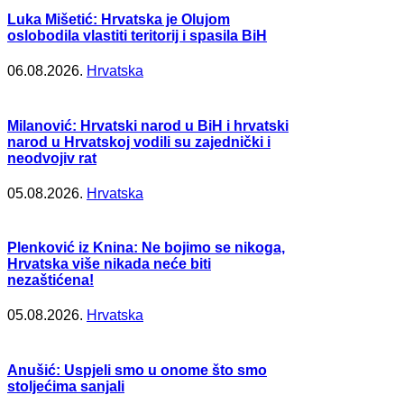
Luka Mišetić: Hrvatska je Olujom
oslobodila vlastiti teritorij i spasila BiH
06.08.2026.
Hrvatska
Milanović: Hrvatski narod u BiH i hrvatski
narod u Hrvatskoj vodili su zajednički i
neodvojiv rat
05.08.2026.
Hrvatska
Plenković iz Knina: Ne bojimo se nikoga,
Hrvatska više nikada neće biti
nezaštićena!
05.08.2026.
Hrvatska
Anušić: Uspjeli smo u onome što smo
stoljećima sanjali