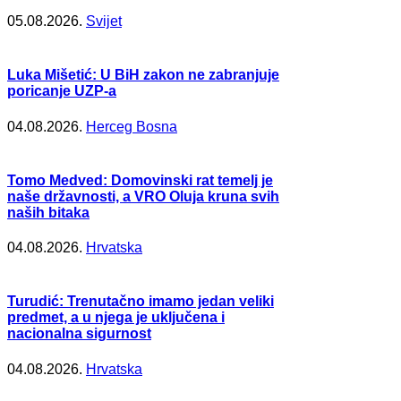
05.08.2026.
Svijet
Luka Mišetić: U BiH zakon ne zabranjuje
poricanje UZP-a
04.08.2026.
Herceg Bosna
Tomo Medved: Domovinski rat temelj je
naše državnosti, a VRO Oluja kruna svih
naših bitaka
04.08.2026.
Hrvatska
Turudić: Trenutačno imamo jedan veliki
predmet, a u njega je uključena i
nacionalna sigurnost
04.08.2026.
Hrvatska