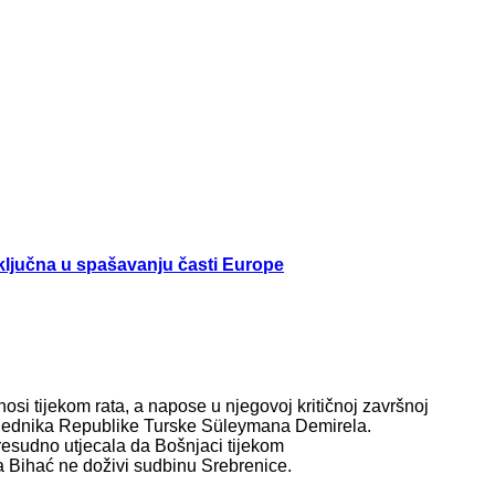
 ključna u spašavanju časti Europe
i tijekom rata, a napose u njegovoj kritičnoj završnoj
edsjednika Republike Turske Süleymana Demirela.
resudno utjecala da Bošnjaci tijekom
a Bihać ne doživi sudbinu Srebrenice.