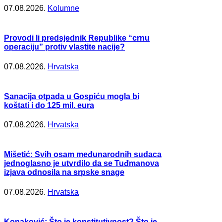
07.08.2026.
Kolumne
Provodi li predsjednik Republike “crnu
operaciju” protiv vlastite nacije?
07.08.2026.
Hrvatska
Sanacija otpada u Gospiću mogla bi
koštati i do 125 mil. eura
07.08.2026.
Hrvatska
Mišetić: Svih osam međunarodnih sudaca
jednoglasno je utvrdilo da se Tuđmanova
izjava odnosila na srpske snage
07.08.2026.
Hrvatska
Konaković: Što je konstitutivnost? Što je