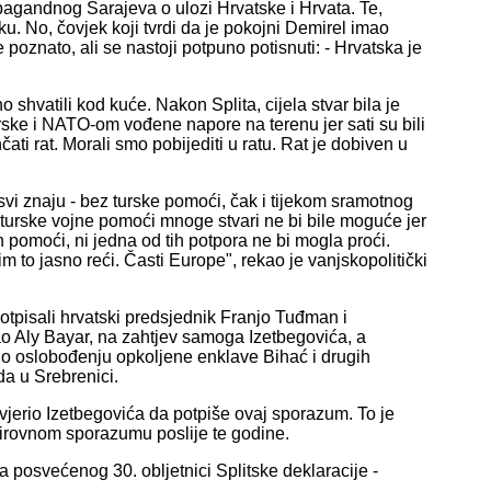
opagandnog Sarajeva o ulozi Hrvatske i Hrvata. Te,
u. No, čovjek koji tvrdi da je pokojni Demirel imao
poznato, ali se nastoji potpuno potisnuti: - Hrvatska je
o shvatili kod kuće. Nakon Splita, cijela stvar bila je
urske i NATO-om vođene napore na terenu jer sati su bili
ati rat. Morali smo pobijediti u ratu. Rat je dobiven u
i znaju - bez turske pomoći, čak i tijekom sramotnog
urske vojne pomoći mnoge stvari ne bi bile moguće jer
h pomoći, ni jedna od tih potpora ne bi mogla proći.
m to jasno reći. Časti Europe", rekao je vanjskopolitički
potpisali hrvatski predsjednik Franjo Tuđman i
kao Aly Bayar, na zahtjev samoga Izetbegovića, a
jelo oslobođenju opkoljene enklave Bihać i drugih
da u Srebrenici.
jerio Izetbegovića da potpiše ovaj sporazum. To je
irovnom sporazumu poslije te godine.
posvećenog 30. obljetnici Splitske deklaracije -