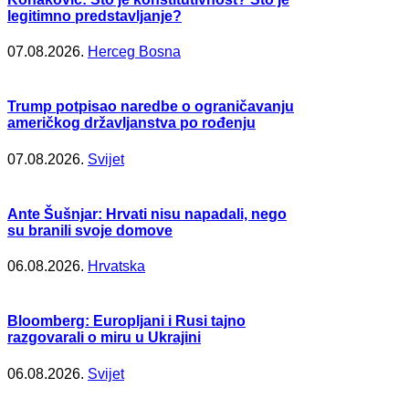
legitimno predstavljanje?
07.08.2026.
Herceg Bosna
Trump potpisao naredbe o ograničavanju
američkog državljanstva po rođenju
07.08.2026.
Svijet
Ante Šušnjar: Hrvati nisu napadali, nego
su branili svoje domove
06.08.2026.
Hrvatska
Bloomberg: Europljani i Rusi tajno
razgovarali o miru u Ukrajini
06.08.2026.
Svijet