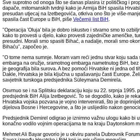
Sve suprotno od onoga što se danas plasira iz političkog i pr
dapače, mitomanskih tvrdnji kako je Armija BiH spasila Hrvatsk
presudan utjecaj na Izetbegovića, otkriva ono što je više-manje 
spasila čast Europe u BiH, piše
Večernji list BiH
.
"Operacija 'Oluja' bila je dobro iskustvo i stvarno smo to ozbiljn
kako to provesti u djelo, kako provesti zajedničke američke, t
presudni. Morali smo spasiti Bihać, a nadalje, morali smo okonč
Bihaću", započeo je.
"O tome nema sumnje. Moram vam reći jednu stvar koju sada sv
embarga na oružje, sramotnog embarga nametnutog BiH, bez t
je geografija bila surova. A bez pomoći Hrvatske ni jedna od ti
Dakle, Hrvatska je bila ključna u spašavanju časti Europe. Želi
savjetnik turskoga predsjednika Süleymana Demirela.
Osvrnuo se i na Splitsku deklaraciju koju su 22. srpnja 1995. 
predsjednik BiH Alija Izetbegović. To se dogodilo, kako je re
Hrvatska vojska pozvana je vojno intervenirati, što je doprini
dijelova Bosne i Hercegovine, a što je uslijedilo nakon genoci
Predsjednik Demirel odigrao je iznimno važnu ulogu kako bi uv
konačno vodilo vojnim operacijama te na kraju Daytonskom m
Mehmet Ali Bayar govorio je u okviru panela Dubrovnik Foruma 
Savez između Hrvatske i BiH koji je mir učinio mogućim.