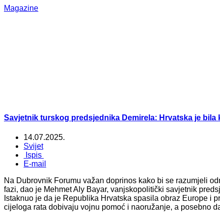
Magazine
Savjetnik turskog predsjednika Demirela: Hrvatska je bila
14.07.2025.
Svijet
Ispis
E-mail
Na Dubrovnik Forumu važan doprinos kako bi se razumjeli odnos
fazi, dao je Mehmet Aly Bayar, vanjskopolitički savjetnik pr
Istaknuo je da je Republika Hrvatska spasila obraz Europe i p
cijeloga rata dobivaju vojnu pomoć i naoružanje, a posebno d