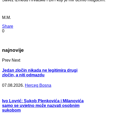
M.M.
Share
0
najnovije
Prev
Next
Jedan zločin nikada ne legitimira drugi
zločin, a niti odmazdu
07.08.2026.
Herceg Bosna
Ivo Lovrić: Sukob Plenkovića i Milanovića
samo se uvjetno može nazvati osobnim
sukobom