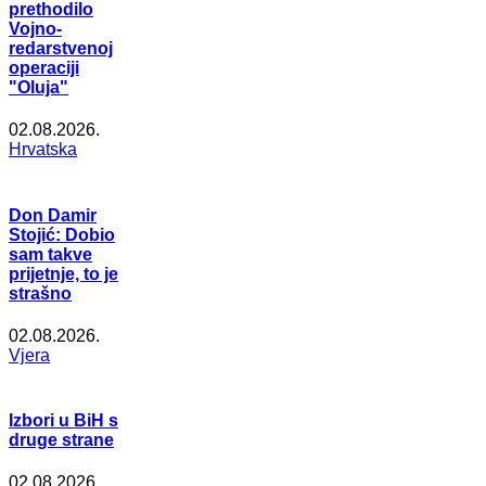
prethodilo
Vojno-
redarstvenoj
operaciji
"Oluja"
02.08.2026.
Hrvatska
Don Damir
Stojić: Dobio
sam takve
prijetnje, to je
strašno
02.08.2026.
Vjera
Izbori u BiH s
druge strane
02.08.2026.