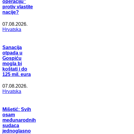
operaciju”
protiv vlastite
nacije?
07.08.2026.
Hrvatska
Sanacija
otpada u
Gospiću
mogla bi
koštati i do
125 mil. eura
07.08.2026.
Hrvatska
Mišetić: Svih
osam
međunarodnih
sudaca
jednoglasno