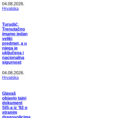
04.08.2026.
Hrvatska
Turudić:
Trenutačno
imamo jedan
veliki
predmet, a u
njega je
uključena i
nacionalna
sigurnost
04.08.2026.
Hrvatska
Glavaš
objavio tajni
dokument
SIS-a iz ’92 o
stranim
dragovoljcima