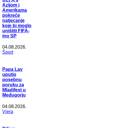
Azijom i
Amerikama
pokreće
natjecanje
koje bi moglo
uništiti FIFA-
ino SP
04.08.2026.
Šport
Papa Lav
uputio
posebnu
poruku za
Mladifest u
Međugorju
04.08.2026.
Vjera