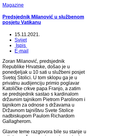
Magazine
Predsjednik Milanović u službenom
posjetu Vatikanu
15.11.2021.
Svijet
Ispis
E-mail
Zoran Milanović, predsjednik
Republike Hrvatske, došao je u
ponedjeljak u 10 sati u službeni posjet
Svetoj Stolici. U tom sklopu ga je u
privatnu audijenciju primio poglavar
Katoličke crkve papa Franjo, a zatim
se predsjednik sastao s kardinalom
državnim tajnikom Pietrom Parolinom i
tajnikom za odnose s državama u
Državnom tajništvu Svete Stolice
nadbiskupom Paulom Richardom
Gallagherom.
Glavne teme razgovora bile su stanje u