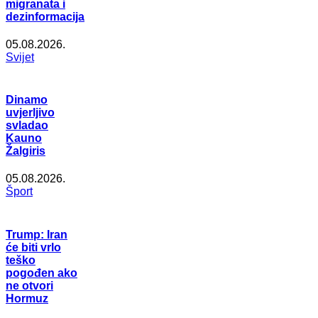
migranata i
dezinformacija
05.08.2026.
Svijet
Dinamo
uvjerljivo
svladao
Kauno
Žalgiris
05.08.2026.
Šport
Trump: Iran
će biti vrlo
teško
pogođen ako
ne otvori
Hormuz