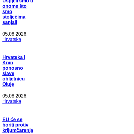
Uspjeli smo u
onome što
smo
stoljećima
sanjali
05.08.2026.
Hrvatska
Hrvatska i
Knin
ponosno
slave
obljetnicu
Oluje
05.08.2026.
Hrvatska
EU će se
boriti protiv
krijumčarenja