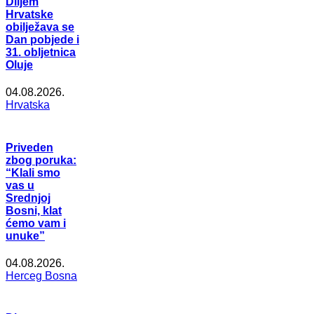
Diljem
Hrvatske
obilježava se
Dan pobjede i
31. obljetnica
Oluje
04.08.2026.
Hrvatska
Priveden
zbog poruka:
“Klali smo
vas u
Srednjoj
Bosni, klat
ćemo vam i
unuke”
04.08.2026.
Herceg Bosna