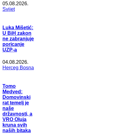
05.08.2026.
Svijet
Luka Mišetić:
U BiH zakon
ne zabranjuje
poricanje
UZP-a
04.08.2026.
Herceg Bosna
Tomo
Medved:
Domovinski
rat temelj je
naše
državnosti, a
VRO Oluja
kruna svih
naših bitaka