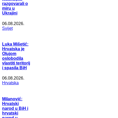
razgovarali o
miru u
Ukrajini
06.08.2026.
Svijet
Luka Mišetić:
Hrvatska je
Olujom
oslobodila
vlastiti teritorij
i spasila BiH
06.08.2026.
Hrvatska
Milanović:
Hrvatski
narod u BiH i
hrvatski
narod u