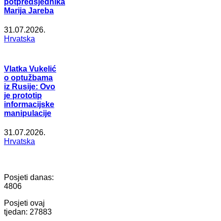
potpredsjednika
Marija Jareba
31.07.2026.
Hrvatska
Vlatka Vukelić
o optužbama
iz Rusije: Ovo
je prototip
informacijske
manipulacije
31.07.2026.
Hrvatska
Posjeti danas:
4806
Posjeti ovaj
tjedan:
27883