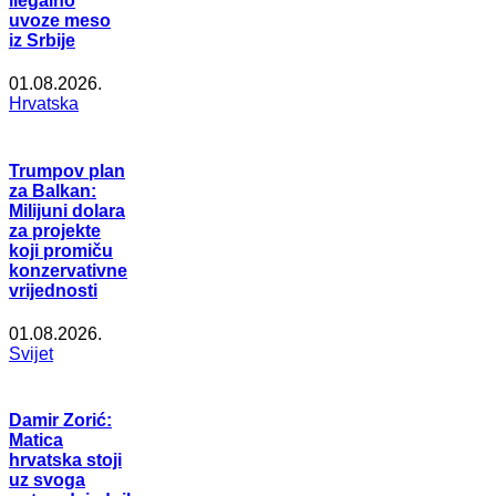
ilegalno
uvoze meso
iz Srbije
01.08.2026.
Hrvatska
Trumpov plan
za Balkan:
Milijuni dolara
za projekte
koji promiču
konzervativne
vrijednosti
01.08.2026.
Svijet
Damir Zorić:
Matica
hrvatska stoji
uz svoga