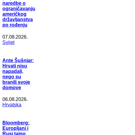
naredbe o
ograničavanju
američkog
državljanstva
po rođenju
07.08.2026.
Svijet
Ante Šušnjar:
Hrvati nisu
napadali,
nego su
branili svoje
domove
06.08.2026.
Hrvatska
Bloomberg:
Europljani i
Rusi tajno