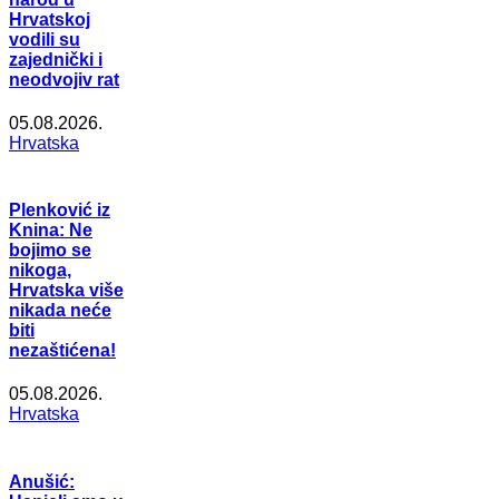
Hrvatskoj
vodili su
zajednički i
neodvojiv rat
05.08.2026.
Hrvatska
Plenković iz
Knina: Ne
bojimo se
nikoga,
Hrvatska više
nikada neće
biti
nezaštićena!
05.08.2026.
Hrvatska
Anušić: