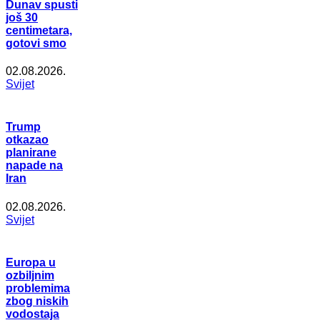
Dunav spusti
još 30
centimetara,
gotovi smo
02.08.2026.
Svijet
Trump
otkazao
planirane
napade na
Iran
02.08.2026.
Svijet
Europa u
ozbiljnim
problemima
zbog niskih
vodostaja