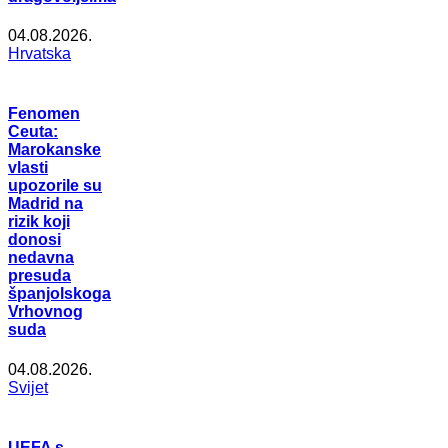
04.08.2026.
Hrvatska
Fenomen
Ceuta:
Marokanske
vlasti
upozorile su
Madrid na
rizik koji
donosi
nedavna
presuda
španjolskoga
Vrhovnog
suda
04.08.2026.
Svijet
UEFA s