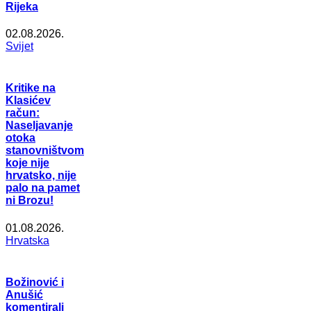
Rijeka
02.08.2026.
Svijet
Kritike na
Klasićev
račun:
Naseljavanje
otoka
stanovništvom
koje nije
hrvatsko, nije
palo na pamet
ni Brozu!
01.08.2026.
Hrvatska
Božinović i
Anušić
komentirali