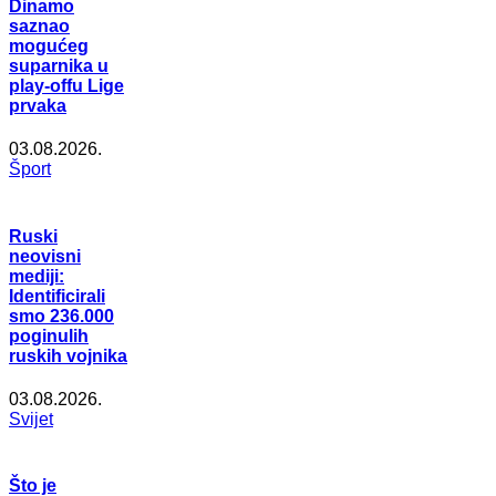
Dinamo
saznao
mogućeg
suparnika u
play-offu Lige
prvaka
03.08.2026.
Šport
Ruski
neovisni
mediji:
Identificirali
smo 236.000
poginulih
ruskih vojnika
03.08.2026.
Svijet
Što je