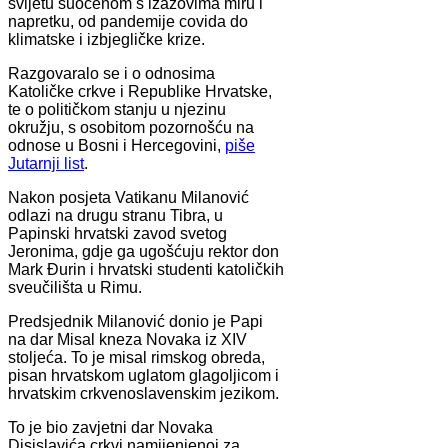
svijetu suočenom s izazovima miru i
napretku, od pandemije covida do
klimatske i izbjegličke krize.
Razgovaralo se i o odnosima
Katoličke crkve i Republike Hrvatske,
te o političkom stanju u njezinu
okružju, s osobitom pozornošću na
odnose u Bosni i Hercegovini,
piše
Jutarnji list
.
Nakon posjeta Vatikanu Milanović
odlazi na drugu stranu Tibra, u
Papinski hrvatski zavod svetog
Jeronima, gdje ga ugošćuju rektor don
Mark Đurin i hrvatski studenti katoličkih
sveučilišta u Rimu.
Predsjednik Milanović donio je Papi
na dar Misal kneza Novaka iz XIV
stoljeća. To je misal rimskog obreda,
pisan hrvatskom uglatom glagoljicom i
hrvatskim crkvenoslavenskim jezikom.
To je bio zavjetni dar Novaka
Disislavića crkvi namijenjenoj za