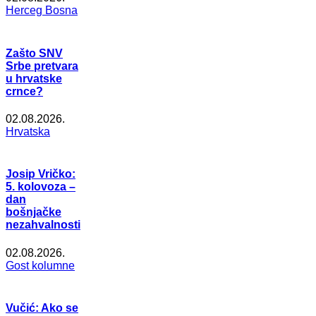
Herceg Bosna
Zašto SNV
Srbe pretvara
u hrvatske
crnce?
02.08.2026.
Hrvatska
Josip Vričko:
5. kolovoza –
dan
bošnjačke
nezahvalnosti
02.08.2026.
Gost kolumne
Vučić: Ako se