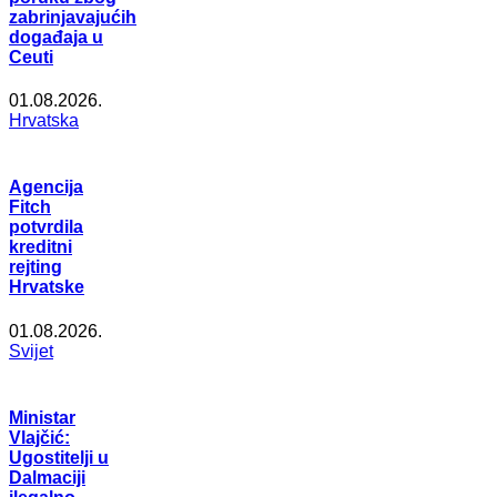
zabrinjavajućih
događaja u
Ceuti
01.08.2026.
Hrvatska
Agencija
Fitch
potvrdila
kreditni
rejting
Hrvatske
01.08.2026.
Svijet
Ministar
Vlajčić:
Ugostitelji u
Dalmaciji