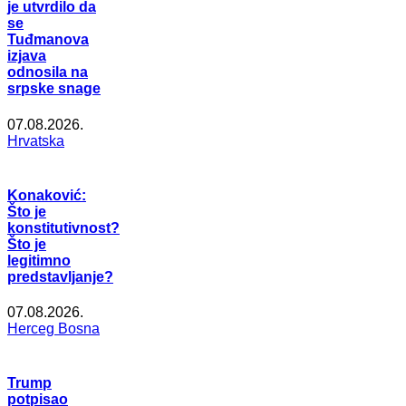
je utvrdilo da
se
Tuđmanova
izjava
odnosila na
srpske snage
07.08.2026.
Hrvatska
Konaković:
Što je
konstitutivnost?
Što je
legitimno
predstavljanje?
07.08.2026.
Herceg Bosna
Trump
potpisao