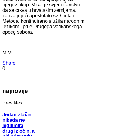
njegov ukop. Misal je svjedočanstvo
da se crkva u hrvatskim zemljama,
zahvaljujući apostolatu sv. Ćirila i
Metoda, kontinuirano služila narodnim
jezikom i prije Drugoga vatikanskoga
općeg sabora.
M.M.
Share
0
najnovije
Prev
Next
Jedan zločin
nikada ne
legitimira
drugi zločin, a