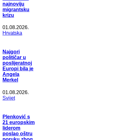
najnoviju
migrantsku
krizu
01.08.2026.
Hrvatska
Najgori
političar u
poslijeratnoj
Europi bila je
Angela
Merkel
01.08.2026.
Svijet
Plenković s
21 europskim
liderom
poslao oštru
poruku zbog