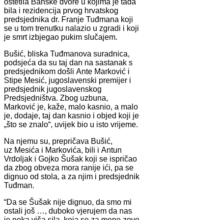
oštetila Banske dvore u kojima je tada
bila i rezidencija prvog hrvatskog
predsjednika dr. Franje Tuđmana koji
se u tom trenutku nalazio u zgradi i koji
je smrt izbjegao pukim slučajem.
Bušić, bliska Tuđmanova suradnica,
podsjeća da su taj dan na sastanak s
predsjednikom došli Ante Marković i
Stipe Mesić, jugoslavenski premijer i
predsjednik jugoslavenskog
Predsjedništva. Zbog uzbuna,
Marković je, kaže, malo kasnio, a malo
je, dodaje, taj dan kasnio i objed koji je
„što se znalo“, uvijek bio u isto vrijeme.
Na njemu su, prepričava Bušić,
uz Mesića i Markovića, bili i Antun
Vrdoljak i Gojko Šušak koji se ispričao
da zbog obveza mora ranije ići, pa se
dignuo od stola, a za njim i predsjednik
Tuđman.
“Da se Šušak nije dignuo, da smo mi
ostali još …, duboko vjerujem da nas
je neka viša sila, koja se za mene zove