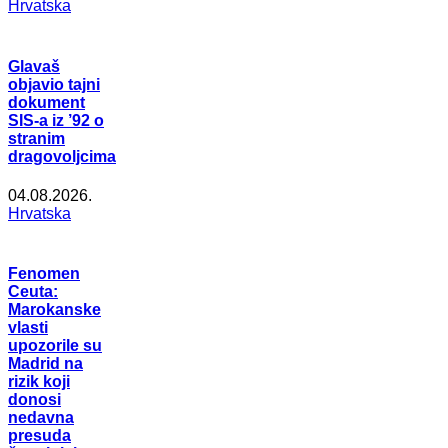
Hrvatska
Glavaš
objavio tajni
dokument
SIS-a iz ’92 o
stranim
dragovoljcima
04.08.2026.
Hrvatska
Fenomen
Ceuta:
Marokanske
vlasti
upozorile su
Madrid na
rizik koji
donosi
nedavna
presuda