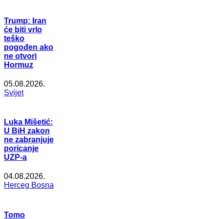
Trump: Iran
će biti vrlo
teško
pogođen ako
ne otvori
Hormuz
05.08.2026.
Svijet
Luka Mišetić:
U BiH zakon
ne zabranjuje
poricanje
UZP-a
04.08.2026.
Herceg Bosna
Tomo