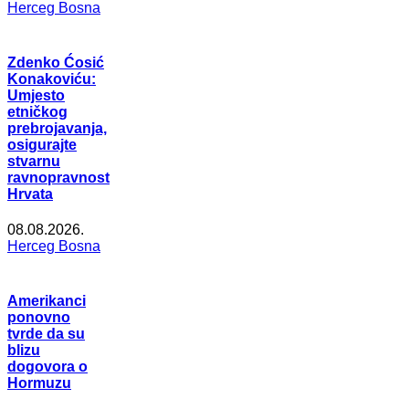
Herceg Bosna
Zdenko Ćosić
Konakoviću:
Umjesto
etničkog
prebrojavanja,
osigurajte
stvarnu
ravnopravnost
Hrvata
08.08.2026.
Herceg Bosna
Amerikanci
ponovno
tvrde da su
blizu
dogovora o
Hormuzu