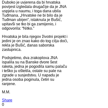
Duboko je uvjerena da bi hrvatska
povijest izgledala drugačije da je JNA
uspjela u naumu, i toga dana ubila
Tuđmana. „Hrvatske ne bi bilo da je
Tuđman ubijen“, istaknula je Bušić,
upitavši se tko bi ga zamijenio, i
odgovorila: “Nitko.”
Hrvatska je bila njegov životni projekt i
jedini je on znao kako do tog cilja doći,
rekla je Bušić, danas saborska
zastupnica.
Podsjetimo, dva zrakoplova JNA
ispalila su na Banske dvore šest
raketa, jedna je pogodila samu palaču
i teško ju oštetila, ostale su pale na
zgrade u susjedstvu. U napadu je
jedna osoba poginula, četiri su
ranjene.
M.M.
Share
0