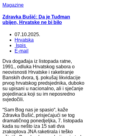
Magazine
Zdravka Bušić: Da je Tuđman
ubijen, Hrvatske ne bi bilo
07.10.2025.
Hrvatska
Ispis
E-mail
Dva događaja iz listopada ratne,
1991., odluka Hrvatskog sabora o
neovisnosti Hrvatske i raketiranje
Banskih dvora, tj. pokušaj likvidacije
prvog hrvatskog predsjednika, duboko
su upisani u nacionalno, ali i sjećanje
pojedinaca koji su im neposredno
svjedočili.
“Sam Bog nas je spasio“, kaže
Zdravka Bušić, prisjećajući se tog
dramatičnog ponedjeljka, 7. listopada
kada su nešto iza 15 sati dva
zrakoplova JNA raketirala i teško