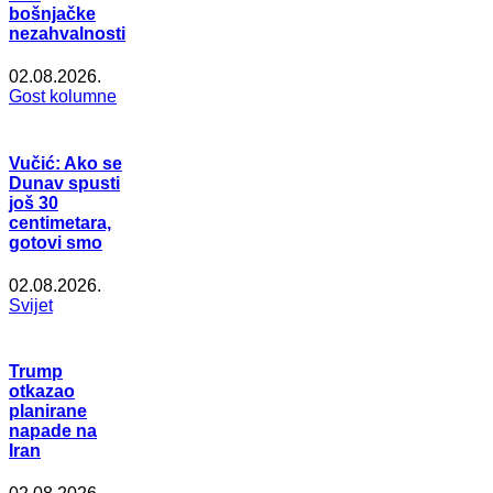
bošnjačke
nezahvalnosti
02.08.2026.
Gost kolumne
Vučić: Ako se
Dunav spusti
još 30
centimetara,
gotovi smo
02.08.2026.
Svijet
Trump
otkazao
planirane
napade na
Iran