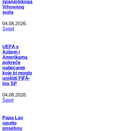
španjolskoga
Vrhovnog
suda
04.08.2026.
Svijet
UEFA s
Azijom i
Amerikama
pokreće
natjecanje
koje bi moglo
uništiti FIFA-
ino SP
04.08.2026.
Šport
Papa Lav
uputio
posebnu