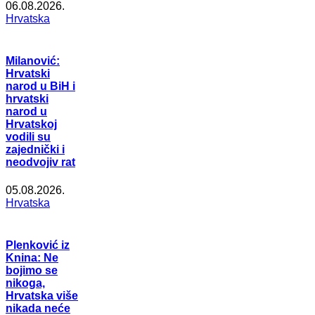
06.08.2026.
Hrvatska
Milanović:
Hrvatski
narod u BiH i
hrvatski
narod u
Hrvatskoj
vodili su
zajednički i
neodvojiv rat
05.08.2026.
Hrvatska
Plenković iz
Knina: Ne
bojimo se
nikoga,
Hrvatska više
nikada neće