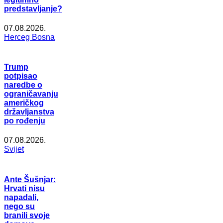
predstavljanje?
07.08.2026.
Herceg Bosna
Trump
potpisao
naredbe o
ograničavanju
američkog
državljanstva
po rođenju
07.08.2026.
Svijet
Ante Šušnjar:
Hrvati nisu
napadali,
nego su
branili svoje