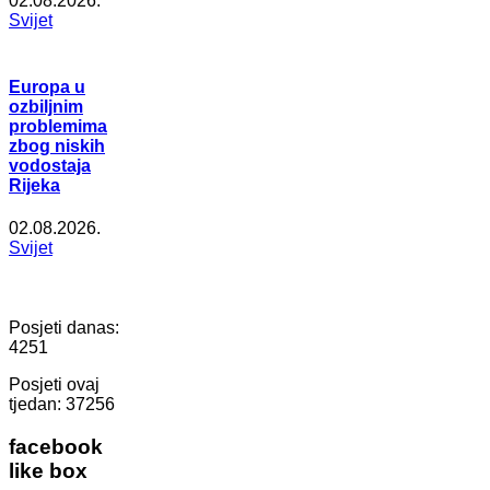
02.08.2026.
Svijet
Europa u
ozbiljnim
problemima
zbog niskih
vodostaja
Rijeka
02.08.2026.
Svijet
Posjeti danas:
4251
Posjeti ovaj
tjedan:
37256
facebook
like box