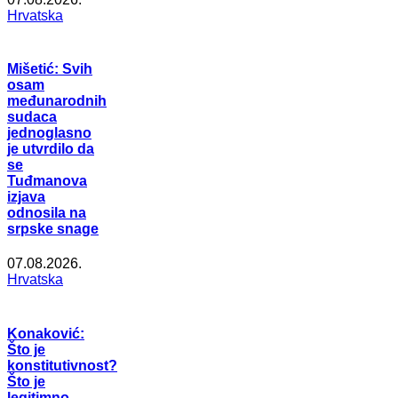
Hrvatska
Mišetić: Svih
osam
međunarodnih
sudaca
jednoglasno
je utvrdilo da
se
Tuđmanova
izjava
odnosila na
srpske snage
07.08.2026.
Hrvatska
Konaković:
Što je
konstitutivnost?
Što je
legitimno