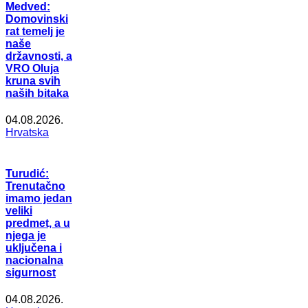
Medved:
Domovinski
rat temelj je
naše
državnosti, a
VRO Oluja
kruna svih
naših bitaka
04.08.2026.
Hrvatska
Turudić:
Trenutačno
imamo jedan
veliki
predmet, a u
njega je
uključena i
nacionalna
sigurnost
04.08.2026.