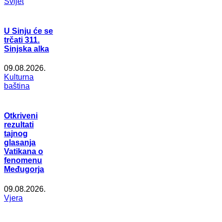
Svijet
U Sinju će se
trčati 311.
Sinjska alka
09.08.2026.
Kulturna
baština
Otkriveni
rezultati
tajnog
glasanja
Vatikana o
fenomenu
Međugorja
09.08.2026.
Vjera