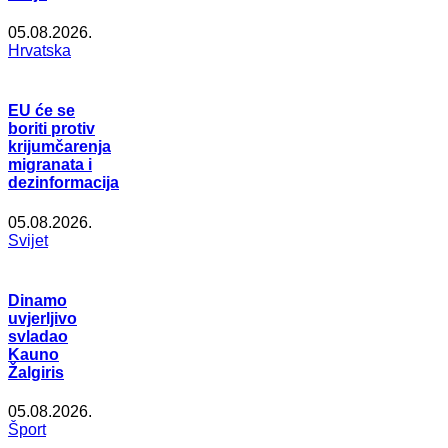
05.08.2026.
Hrvatska
EU će se
boriti protiv
krijumčarenja
migranata i
dezinformacija
05.08.2026.
Svijet
Dinamo
uvjerljivo
svladao
Kauno
Žalgiris
05.08.2026.
Šport