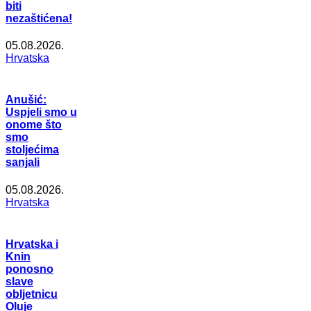
biti
nezaštićena!
05.08.2026.
Hrvatska
Anušić:
Uspjeli smo u
onome što
smo
stoljećima
sanjali
05.08.2026.
Hrvatska
Hrvatska i
Knin
ponosno
slave
obljetnicu
Oluje