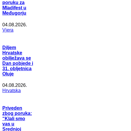
poruku za
Mladifest u
Međugorju
04.08.2026.
Vjera
Diljem
Hrvatske
obilježava se
Dan pobjede i
31. obljetnica
Oluje
04.08.2026.
Hrvatska
Priveden
zbog poruka:
“Klali smo
vas u
Srednjoj