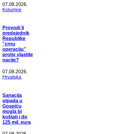
07.08.2026.
Kolumne
Provodi li
predsjednik
Republike
“crnu
operaciju”
protiv vlastite
nacije?
07.08.2026.
Hrvatska
Sanacija
otpada u
Gospiću
mogla bi
koštati i do
125 mil. eura
07.08.2026.