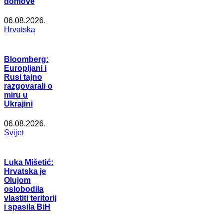
domove
06.08.2026.
Hrvatska
Bloomberg:
Europljani i
Rusi tajno
razgovarali o
miru u
Ukrajini
06.08.2026.
Svijet
Luka Mišetić:
Hrvatska je
Olujom
oslobodila
vlastiti teritorij
i spasila BiH