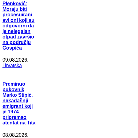
Plenković:
Moraju biti
procesuirani
svi oni koji su
odgovorni da
je nelegalan
otpad završio
na području
Gospića
09.08.2026.
Hrvatska
Preminuo
pukovnik
Marko Stipić,
nekadašnji
emigrant koji
je 1974.
pripremao
atentat na Tita
08.08.2026.