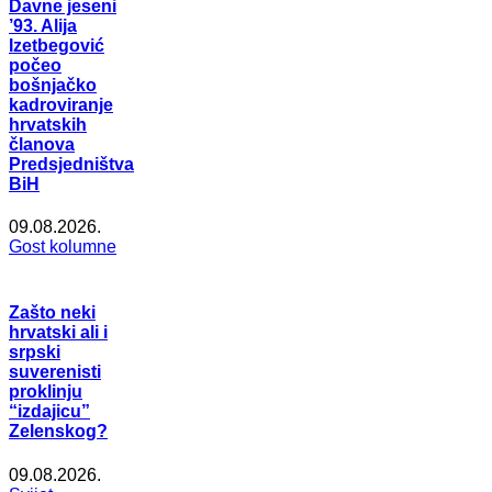
Davne jeseni
’93. Alija
Izetbegović
počeo
bošnjačko
kadroviranje
hrvatskih
članova
Predsjedništva
BiH
09.08.2026.
Gost kolumne
Zašto neki
hrvatski ali i
srpski
suverenisti
proklinju
“izdajicu”
Zelenskog?
09.08.2026.