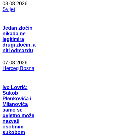
08.08.2026.
Svijet
Jedan zločin
nikada ne
legitimira
drugi zločin, a
niti odmazdu
07.08.2026.
Herceg Bosna
Ivo Lovrić:
Sukob
Plenkovića i
Milanovića
samo se
uvjetno može
nazvati
osobnim
sukobom