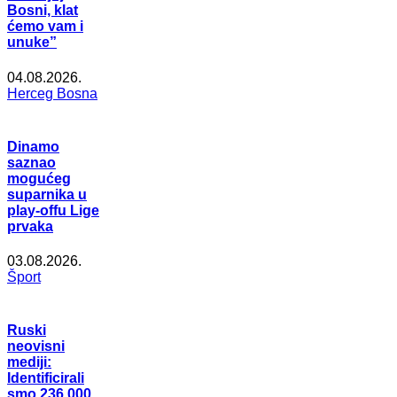
Bosni, klat
ćemo vam i
unuke”
04.08.2026.
Herceg Bosna
Dinamo
saznao
mogućeg
suparnika u
play-offu Lige
prvaka
03.08.2026.
Šport
Ruski
neovisni
mediji:
Identificirali
smo 236.000