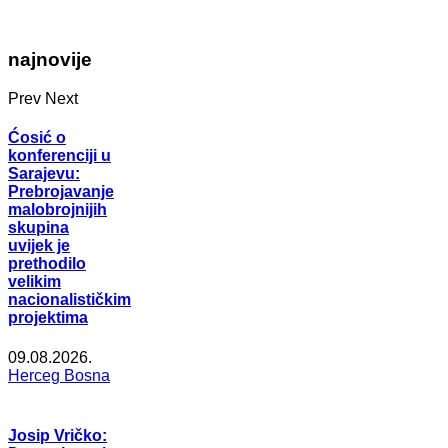
najnovije
Prev
Next
Ćosić o
konferenciji u
Sarajevu:
Prebrojavanje
malobrojnijih
skupina
uvijek je
prethodilo
velikim
nacionalističkim
projektima
09.08.2026.
Herceg Bosna
Josip Vričko: