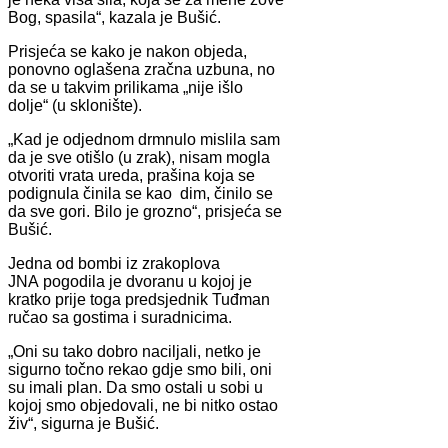
Bog, spasila“, kazala je Bušić.
Prisjeća se kako je nakon objeda,
ponovno oglašena zračna uzbuna, no
da se u takvim prilikama „nije išlo
dolje“ (u sklonište).
„Kad je odjednom drmnulo mislila sam
da je sve otišlo (u zrak), nisam mogla
otvoriti vrata ureda, prašina koja se
podignula činila se kao dim, činilo se
da sve gori. Bilo je grozno“, prisjeća se
Bušić.
Jedna od bombi iz zrakoplova
JNA pogodila je dvoranu u kojoj je
kratko prije toga predsjednik Tuđman
ručao sa gostima i suradnicima.
„Oni su tako dobro naciljali, netko je
sigurno točno rekao gdje smo bili, oni
su imali plan. Da smo ostali u sobi u
kojoj smo objedovali, ne bi nitko ostao
živ“, sigurna je Bušić.