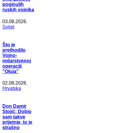
poginulih
ruskih vojnika
03.08.2026.
Svijet
Što je
prethodilo
Vojno-
redarstvenoj
operaciji
"Oluja"
02.08.2026.
Hrvatska
Don Damir
Stojić: Dobio
sam takve
prijetnje, to je
strašno