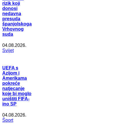
rizik koji
donosi
nedavna
presuda
španjolskoga
Vrhovnog
suda
04.08.2026.
Svijet
UEFA s
Azijom i
Amerikama
pokreće
natjecanje
koje bi moglo
uništiti FIFA-
ino SP
04.08.2026.
Šport