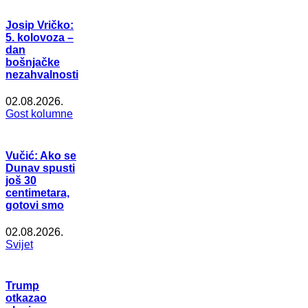
Josip Vričko:
5. kolovoza –
dan
bošnjačke
nezahvalnosti
02.08.2026.
Gost kolumne
Vučić: Ako se
Dunav spusti
još 30
centimetara,
gotovi smo
02.08.2026.
Svijet
Trump
otkazao