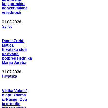
koji promiču
konzervativne
vrijednosti
01.08.2026.
Svijet
Damir Zorić:
Matica
hrvatska stoji
uz svoga
potpredsjednika
Marija Jareba
31.07.2026.
Hrvatska
Vlatka Vukelić
o optužbama
iz Rusije: Ovo
je prototip