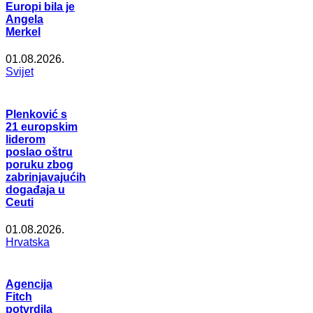
Europi bila je
Angela
Merkel
01.08.2026.
Svijet
Plenković s
21 europskim
liderom
poslao oštru
poruku zbog
zabrinjavajućih
događaja u
Ceuti
01.08.2026.
Hrvatska
Agencija
Fitch
potvrdila