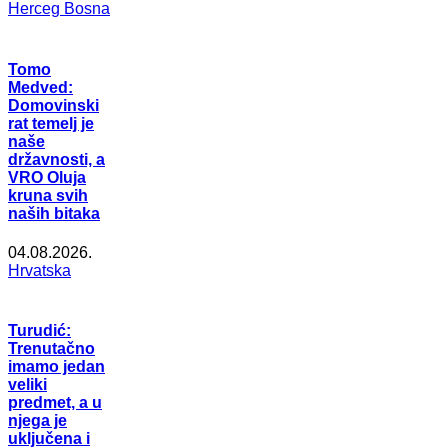
Herceg Bosna
Tomo
Medved:
Domovinski
rat temelj je
naše
državnosti, a
VRO Oluja
kruna svih
naših bitaka
04.08.2026.
Hrvatska
Turudić:
Trenutačno
imamo jedan
veliki
predmet, a u
njega je
uključena i