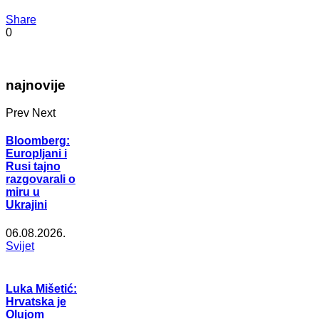
Share
0
najnovije
Prev
Next
Bloomberg:
Europljani i
Rusi tajno
razgovarali o
miru u
Ukrajini
06.08.2026.
Svijet
Luka Mišetić:
Hrvatska je
Olujom