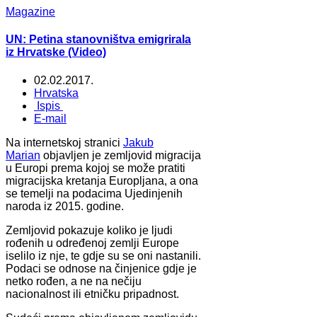
Magazine
UN: Petina stanovništva emigrirala
iz Hrvatske (Video)
02.02.2017.
Hrvatska
Ispis
E-mail
Na internetskoj stranici
Jakub
Marian
objavljen je zemljovid migracija
u Europi prema kojoj se može pratiti
migracijska kretanja Europljana, a ona
se temelji na podacima Ujedinjenih
naroda iz 2015. godine.
Zemljovid pokazuje koliko je ljudi
rođenih u određenoj zemlji Europe
iselilo iz nje, te gdje su se oni nastanili.
Podaci se odnose na činjenice gdje je
netko rođen, a ne na nečiju
nacionalnost ili etničku pripadnost.