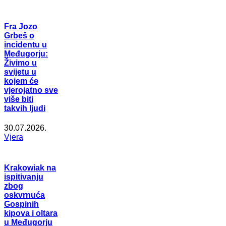
Fra Jozo
Grbeš o
incidentu u
Međugorju:
Živimo u
svijetu u
kojem će
vjerojatno sve
više biti
takvih ljudi
30.07.2026.
Vjera
Krakowiak na
ispitivanju
zbog
oskvrnuća
Gospinih
kipova i oltara
u Međugorju