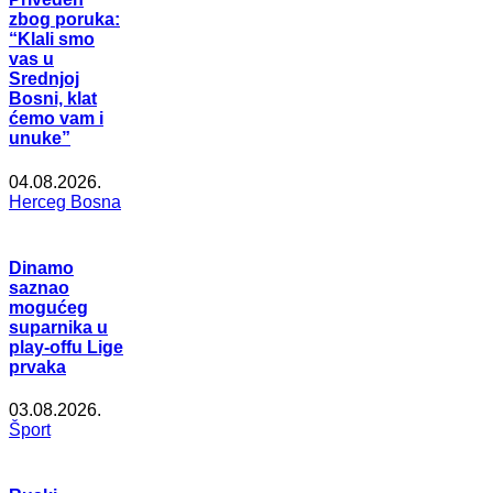
zbog poruka:
“Klali smo
vas u
Srednjoj
Bosni, klat
ćemo vam i
unuke”
04.08.2026.
Herceg Bosna
Dinamo
saznao
mogućeg
suparnika u
play-offu Lige
prvaka
03.08.2026.
Šport