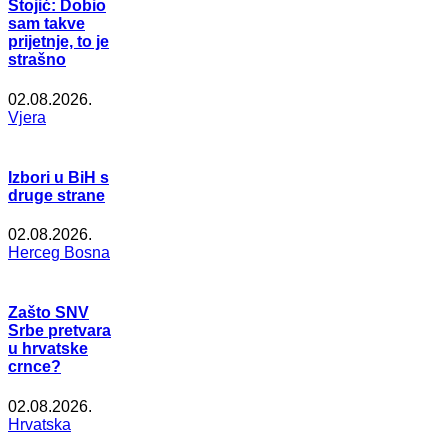
Stojić: Dobio
sam takve
prijetnje, to je
strašno
02.08.2026.
Vjera
Izbori u BiH s
druge strane
02.08.2026.
Herceg Bosna
Zašto SNV
Srbe pretvara
u hrvatske
crnce?
02.08.2026.
Hrvatska