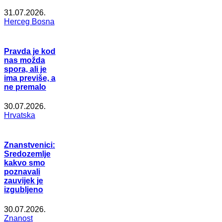
31.07.2026.
Herceg Bosna
Pravda je kod
nas možda
spora, ali je
ima previše, a
ne premalo
30.07.2026.
Hrvatska
Znanstvenici:
Sredozemlje
kakvo smo
poznavali
zauvijek je
izgubljeno
30.07.2026.
Znanost