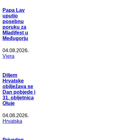
Papa Lav
uputio
posebnu
poruku za
Mladifest u
Međugorju
04.08.2026.
Vjera
Diljem
Hrvatske
obilježava se
Dan pobjede i
31. obljetnica
Oluje
04.08.2026.
Hrvatska
Priveden