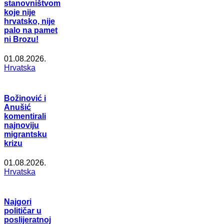
stanovništvom
koje nije
hrvatsko, nije
palo na pamet
ni Brozu!
01.08.2026.
Hrvatska
Božinović i
Anušić
komentirali
najnoviju
migrantsku
krizu
01.08.2026.
Hrvatska
Najgori
političar u
poslijeratnoj