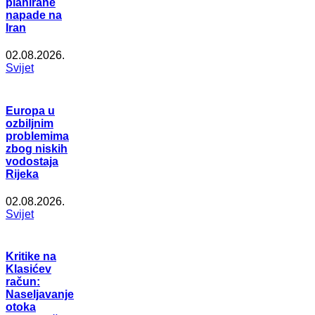
planirane
napade na
Iran
02.08.2026.
Svijet
Europa u
ozbiljnim
problemima
zbog niskih
vodostaja
Rijeka
02.08.2026.
Svijet
Kritike na
Klasićev
račun:
Naseljavanje
otoka