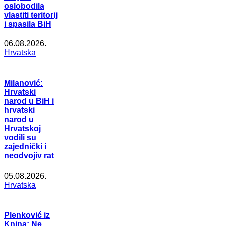
oslobodila
vlastiti teritorij
i spasila BiH
06.08.2026.
Hrvatska
Milanović:
Hrvatski
narod u BiH i
hrvatski
narod u
Hrvatskoj
vodili su
zajednički i
neodvojiv rat
05.08.2026.
Hrvatska
Plenković iz
Knina: Ne