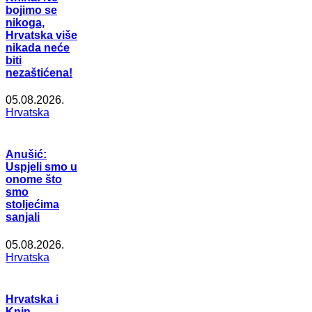
bojimo se
nikoga,
Hrvatska više
nikada neće
biti
nezaštićena!
05.08.2026.
Hrvatska
Anušić:
Uspjeli smo u
onome što
smo
stoljećima
sanjali
05.08.2026.
Hrvatska
Hrvatska i
Knin