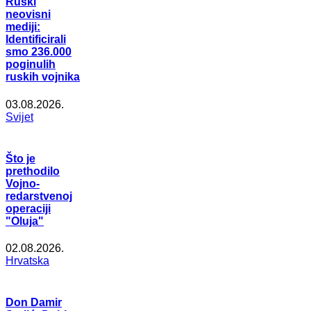
Ruski
neovisni
mediji:
Identificirali
smo 236.000
poginulih
ruskih vojnika
03.08.2026.
Svijet
Što je
prethodilo
Vojno-
redarstvenoj
operaciji
"Oluja"
02.08.2026.
Hrvatska
Don Damir