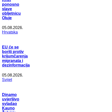
ponosno
slave
obljetnicu
Oluje
05.08.2026.
Hrvatska
EU će se
boriti protiv
krijumčarenja
migranata i
dezinformacija
05.08.2026.
Svijet
Dinamo
uvjerljivo
svladao
Kauno