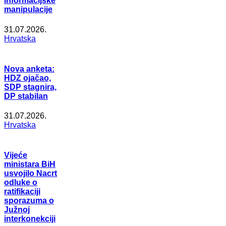
informacijske
manipulacije
31.07.2026.
Hrvatska
Nova anketa:
HDZ ojačao,
SDP stagnira,
DP stabilan
31.07.2026.
Hrvatska
Vijeće
ministara BiH
usvojilo Nacrt
odluke o
ratifikaciji
sporazuma o
Južnoj
interkonekciji