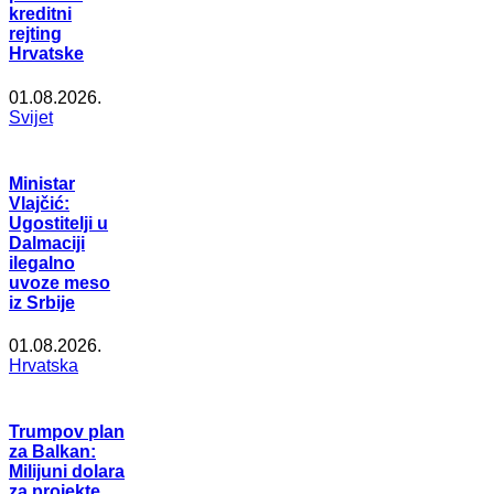
kreditni
rejting
Hrvatske
01.08.2026.
Svijet
Ministar
Vlajčić:
Ugostitelji u
Dalmaciji
ilegalno
uvoze meso
iz Srbije
01.08.2026.
Hrvatska
Trumpov plan
za Balkan:
Milijuni dolara
za projekte