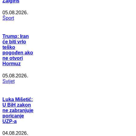
Žalgiris
05.08.2026.
Šport
Trump: Iran
će biti vrlo
teško
pogođen ako
ne otvori
Hormuz
05.08.2026.
Svijet
Luka Mišetić:
U BiH zakon
ne zabranjuje
poricanje
UZP-a
04.08.2026.